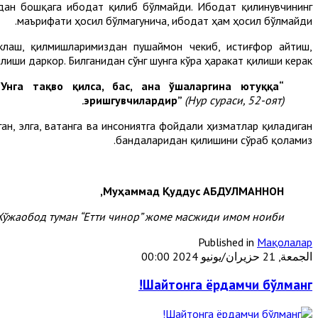
дан бошқага ибодат қилиб бўлмайди. Ибодат қилинувчининг
маърифати ҳосил бўлмагунича, ибодат ҳам ҳосил бўлмайди.
оклаш, қилмишларимиздан пушаймон чекиб, истиғфор айтиш,
илиши даркор. Билганидан сўнг шунга кўра ҳаракат қилиши керак.
Унга тақво қилса, бас, ана ўшаларгина ютуққа
“
эришгувчилардир
”
(Нур сураси, 52-оят).
ан, элга, ватанга ва инсониятга фойдали ҳизматлар қиладиган
бандаларидан қилишини сўраб қоламиз.
Муҳаммад Қуддус АБДУЛМАННОН,
Хўжаобод туман “Етти чинор” жоме масжиди имом ноиби.
Published in
Мақолалар
الجمعة, 21 حزيران/يونيو 2024 00:00
Шайтонга ёрдамчи бўлманг!