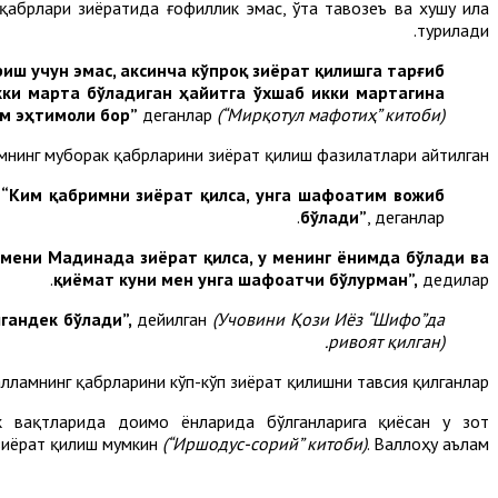
қабрлари зиёратида ғофиллик эмас, ўта тавозеъ ва хушу ила
турилади.
иш учун эмас, аксинча кўпроқ зиёрат қилишга тарғиб
кки марта бўладиган ҳайитга ўхшаб икки мартагина
ам эҳтимоли бор
”
деганлар
(“Мирқотул мафотиҳ” китоби).
мнинг муборак қабрларини зиёрат қилиш фазилатлари айтилган.
:
“Ким қабримни зиёрат қилса, унга шафоатим вожиб
бўлади”
, деганлар.
мени Мадинада зиёрат қилса, у менинг ёнимда бўлади ва
қиёмат куни мен унга шафоатчи бўлурман”,
дедилар.
гандек бўлади”,
дейилган
(Учовини Қози Иёз “Шифо”да
ривоят қилган).
амнинг қабрларини кўп-кўп зиёрат қилишни тавсия қилганлар.
к вақтларида доимо ёнларида бўлганларига қиёсан у зот
зиёрат қилиш мумкин
(“Иршодус-сорий” китоби)
. Валлоҳу аълам.