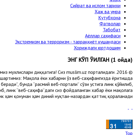
Сийрат ва ислом тарихи
Ҳаж ва умра
Кутубхона
Фатволар
Табобат
Аёллар саҳифаси
Экстремизм ва терроризм - тарраққиёт кушандаси
Хориждаги юртдошим
ЭНГ КЎП ЎҚИЛГАН (1 ойда)
лимиз мухлислари диққатига! Сиз muslim.uz порталидаги
 шартимиз: Мақола ёки хабарни ўз веб-саҳифангизда ёритишда
еради”, бунда “расмий веб-портали” сўзи устига линк қўйилиб,
либ, линк “веб-саҳифа”даги сиз фойдаланган хабар ёки мақолага
ик ҳам қонунан ҳам диний нуқтаи-назардан қаттиқ қораланади.
Top