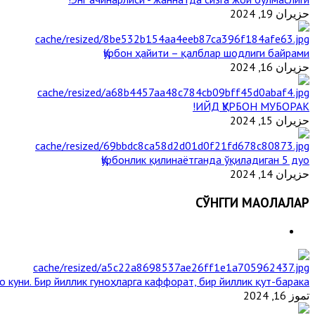
حزيران 19, 2024
Қурбон ҳайити – қалблар шодлиги байрами
حزيران 16, 2024
ИЙД ҚУРБОН МУБОРАК!
حزيران 15, 2024
Қурбонлик қилинаётганда ўқиладиган 5 дуо
حزيران 14, 2024
СЎНГГИ МАҚОЛАЛАР
 куни. Бир йиллик гуноҳларга каффорат, бир йиллик қут-барака
تموز 16, 2024