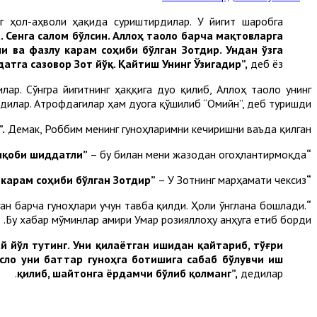
г ҳол-аҳволи ҳақида суриштирдилар. У йигит шаробга
 Сенга салом бўлсин. Аллоҳ таоло барча мақтовларга
и ва фазлу карам соҳиби бўлган Зотдир. Ундан ўзга
ибодатга сазовор Зот йўқ. Қайтиш Унинг Ўзигадир”,
деб ёз.
лар. Сўнгра йигитнинг ҳаққига дуо қилиб, Аллоҳ таоло унинг
дилар. Атрофдагилар ҳам дуога қўшилиб “Омийн”, деб туришди.
.
Демак, Роббим менинг гуноҳларимни кечиришни ваъда қилган.
– бу билан мени жазодан огоҳлантирмоқда.
“Тавбани қабул этувчи, иқоби шиддатли”
– У Зотнинг марҳамати чексиз.
“Фазлу карам соҳиби бўлган Зотдир”
ган барча гуноҳлари учун тавба қилди. Ҳоли ўнглана бошлади.
“Қайтиш Унинг Ўзигадир”.
Бу хабар мўминлар амири Умар розияллоҳу анҳуга етиб борди.
й йўл тутинг.
Уни қилаётган ишидан қайтариб, тўғри
Асло уни баттар гуноҳга ботишига сабаб бўлувчи иш
қилиб, шайтонга ёрдамчи бўлиб қолманг”,
дедилар.