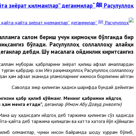
Расулуллоҳ ﷺ “Қабримни қайта-қайта зиёрат қилманглар” деганмилар?
алламга салом бериш учун кирмоқчи бўлганда бир
иқсангиз бўлади. Расулуллоҳ соллаллоҳу алайҳи
деганлар дебди. Шу масалага ойдинлик киритсангиз.
асаллам муборак қабрларини зиёрат қилиш афзал амаллардан
 турган қабрдир. Қози Иёз раҳимаҳуллоҳ Расулуллоҳ соллаллоҳу
дан ҳам афзал эканида уламоларнинг ижмоси борлигини айтган.
Саволда зикр қилинган ҳадиси шарифда бундай дейилган:
нгизни қабр қилиб қўйманг. Менинг қабримни ийдгоҳ
з ҳам менга етади”,
деганлар
(Имом Абу Довуд ривояти).
йта-қайта деб таржима қилишган ва катта хатога йўл қўйишган.
қилиб олманглар, чунки инсон байрамда шоду хуррам бўлиб,