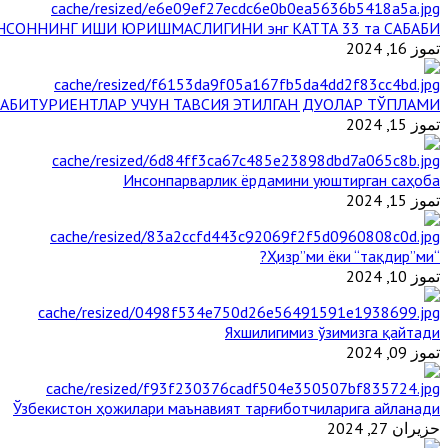
НСОННИНГ ИШИ ЮРИШМАСЛИГИНИ энг КАТТА 33 та САБАБИ
تموز 16, 2024
АБИТУРИЕНТЛАР УЧУН ТАВСИЯ ЭТИЛГАН ДУОЛАР ТЎПЛАМИ
تموز 15, 2024
Инсонпарварлик ёрдамини уюштирган саҳоба
تموز 15, 2024
“Ҳизр”ми ёки “тақдир”ми?
تموز 10, 2024
Яхшилигимиз ўзимизга қайтади
تموز 09, 2024
Ўзбекистон ҳожилари маънавият тарғиботчиларига айланади
حزيران 27, 2024