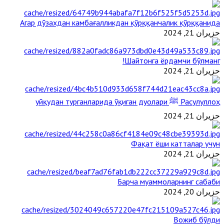
Агар дўзахдан камбағалликдан қўрққанчалик қўрққанида
حزيران 21, 2024
Шайтонга ёрдамчи бўлманг!
حزيران 21, 2024
Расулуллоҳ ﷺ уйқудан турганларида ўқиган дуолари
حزيران 21, 2024
Фақат ёши катталар учун
حزيران 21, 2024
Барча муаммоларнинг сабаби
حزيران 20, 2024
Вожиб бўлди