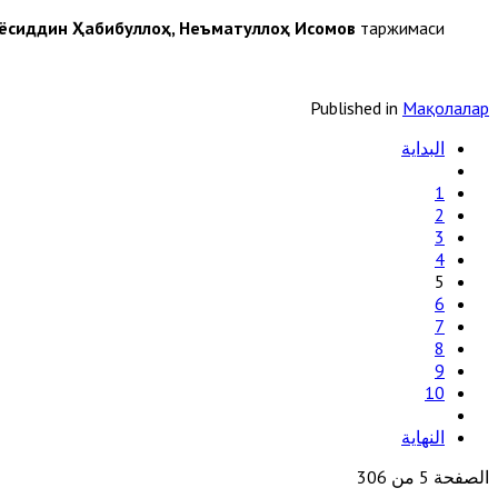
ёсиддин Ҳабибуллоҳ, Неъматуллоҳ Исомов
таржимаси.
Published in
Мақолалар
البداية
1
2
3
4
5
6
7
8
9
10
النهاية
الصفحة 5 من 306