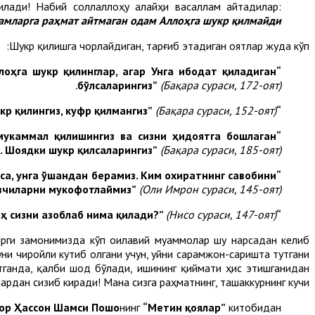
илади! Набий соллаллоҳу алайҳи васаллам айтадилар:
амларга раҳмат айтмаган одам Аллоҳга шукр қилмайди”.
Шукр қилишга чорлайдиган, тарғиб этадиган оятлар жуда кўп:
лоҳга шукр қилинглар, агар Унга ибодат қиладиган
.
бўлсаларингиз”
(Бақара сураси
,
172-оят)
(Бақара сураси
,
152-оят)
“Бас, Мени эслангиз, сизни эслайман. Ва Менга шукр қилингиз, куфр қилмангиз”
 мукаммал қилишингиз ва сизни ҳидоятга бошлаган
. Шоядки шукр қилсаларингиз”
(Бақара сураси
,
185-оят)
аса, унга ўшандан берамиз. Ким охиратнинг савобини
увчиларни мукофотлаймиз”
(Оли Имрон сураси
,
145-оят)
(Нисо сураси
,
147-оят)
“Агар шукр қилсангиз ва иймон келтирсангиз, Аллоҳ сизни азоблаб нима қилади?”
зирги замонимизда кўп оилавий муаммолар шу нарсадан келиб
 уни чиройли кутиб олгани учун, уйни сарамжон-саришта тутгани
итганда, қалби шод бўлади, ишининг қиймати ҳис этишганидан
дан сизиб киради! Мана сизга раҳматнинг, ташаккурнинг кучи!
ор Ҳассон Шамси Пошо
нинг
“Метин қоялар”
китобидан