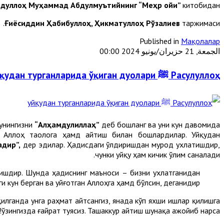
дуллоҳ Муҳаммад Абдулмуътийнинг “Меҳр ойи”
китобидан
Ғиёсиддин Ҳабибуллоҳ, Ҳикматуллоҳ Рўзалиев
таржимаси.
Published in
Мақолалар
الجمعة, 21 حزيران/يونيو 2024 00:00
Расулуллоҳ ﷺ уйқудан турганларида ўқиган дуолари
унингизни
“Алҳамдулиллаҳ”
деб бошланг ва уни кун давомида
ни Аллоҳ таолога ҳамд айтиш билан бошлардилар. Уйқудан
адир”,
дер эдилар. Ҳадисдаги ўлдиришдан мурод ухлатишдир,
чунки уйқу ҳам кичик ўлим саналади.
ишдир. Шунда ҳадиснинг маъноси – бизни ухлатганидан
и кун берган ва уйғотган Аллоҳга ҳамд бўлсин, деганидир.
лганда унга раҳмат айтсангиз, янада кўп яхши ишлар қилишга
ўзингизда ғайрат туясиз. Ташаккур айтиш шунақа ажойиб нарса!