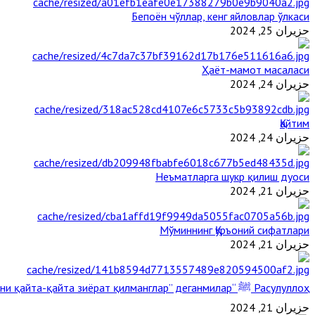
Бепоён чўллар, кенг яйловлар ўлкаси
حزيران 25, 2024
Ҳаёт-мамот масаласи
حزيران 24, 2024
Қайтим
حزيران 24, 2024
Неъматларга шукр қилиш дуоси
حزيران 21, 2024
Мўминнинг Қуръоний сифатлари
حزيران 21, 2024
Расулуллоҳ ﷺ “Қабримни қайта-қайта зиёрат қилманглар” деганмилар?
حزيران 21, 2024