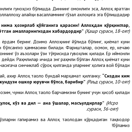
онлиги гуноҳсиз бўлишда. Диннинг омонлиги эса, Аллоҳ яратган
ллаллоҳу алайҳи васалламнинг гўзал ахлоқига эга бўлишдадир”.
нима ҳозирлаб қўйганига қарасин! Аллоҳдан қўрқинглар,
аётган амалларингиздан хабардордир”
(Ҳашр сураси, 18-оят).
а ёрдам беринг. Доимо Аллоҳнинг йўлида бўлинг, қиёмат куни
н бўлсангиз ҳаммасини билади. Фаришталар, осмон, ер, кечаю
оннинг ўз аъзолари ўзи тўғрисида гувоҳлик қилади. Ер иймонли
,
дейди. Раҳмлилар ичида энг раҳмли бўлган Аллоҳ қиёмат куни
сигача синчиклаб сўроқ қилганда уларнинг ҳолига вой бўлади!”.
дай, ахир Аллоҳ таоло бундай марҳамат қилганку:
“Сиздан ким
 кундузи ошкор юрувчи бўлса, барибир”
(Раъд сураси, 10-оят).
озим, чунки Аллоҳ таоло барчамизни бунинг учун ҳисоб қилади.
қулоқ, кўз ва дил — ана ўшалар, масъулдирлар”
(Исро
сураси, 36-оят).
сўзларни гапирамиз ва Аллоҳ таолодан қўрқадиган тақводор
бўламиз!