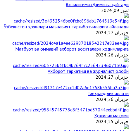
Яхшилигимиз ўзимизга қайтади
تموز 09, 2024
Ўзбекистон ҳожилари маънавият тарғиботчиларига айланади
حزيران 27, 2024
Матбуот ва оммавий ахборот воситалари ходимларига
حزيران 26, 2024
Ахборот тарқатиш ва журналист одоби
حزيران 27, 2024
Гиёҳвандлик иллати
حزيران 26, 2024
Ҳожилик мақоми
حزيران 25, 2024