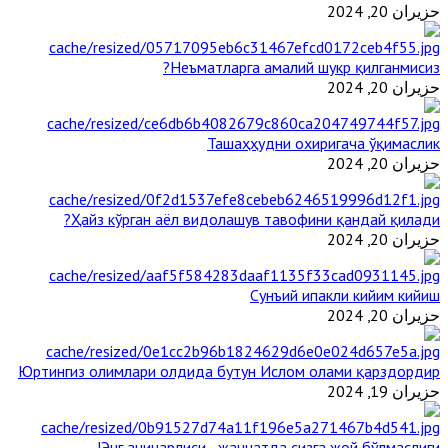
حزيران 20, 2024
Неъматларга амалий шукр қилганмисиз?
حزيران 20, 2024
Ташаҳҳудни охиригача ўқимаслик
حزيران 20, 2024
Ҳайз кўрган аёл видолашув тавофини қандай қилади?
حزيران 20, 2024
Сунъий ипакли кийим кийиш
حزيران 20, 2024
Юртингиз олимлари олдида бутун Ислом олами қарздордир
حزيران 19, 2024
Энг ачинарлиси - жаннатда сизга жой бўлмаслиги!