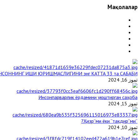
Мақолалар
НСОННИНГ ИШИ ЮРИШМАСЛИГИНИ энг КАТТА 33 та САБАБИ
تموز 16, 2024
Инсонпарварлик ёрдамини уюштирган саҳоба
تموز 15, 2024
“Ҳизр”ми ёки “тақдир”ми?
تموز 10, 2024