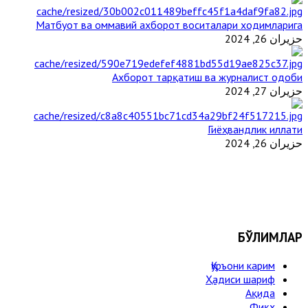
Матбуот ва оммавий ахборот воситалари ходимларига
حزيران 26, 2024
Ахборот тарқатиш ва журналист одоби
حزيران 27, 2024
Гиёҳвандлик иллати
حزيران 26, 2024
БЎЛИМЛАР
Қуръони карим
Ҳадиси шариф
Ақида
Фиқҳ