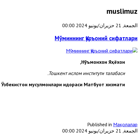
muslimuz
الجمعة, 21 حزيران/يونيو 2024 00:00
Мўминнинг Қуръоний сифатлари
Нўъмонхон Яҳёхон,
Тошкент ислом институти талабаси.
Ўзбекистон мусулмонлари идораси Матбуот хизмати
Published in
Мақолалар
الجمعة, 21 حزيران/يونيو 2024 00:00