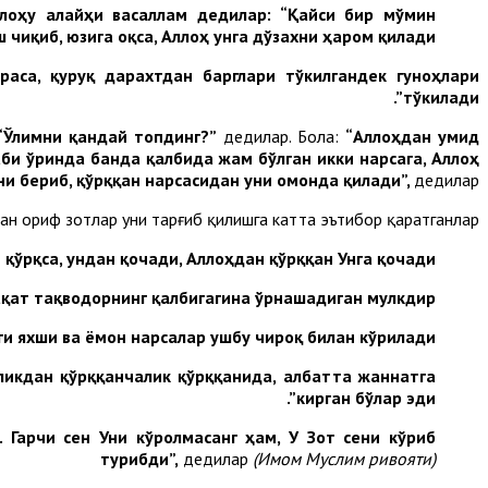
ллоҳу алайҳи васаллам дедилар
: “Қайси бир мўмин
иқиб, юзига оқса, Аллоҳ унга дўзахни ҳаром қилади”.
аса, қуруқ дарахтдан барглари тўкилгандек гуноҳлари
тўкилади”.
Ўлимни қандай топдинг?”
дедилар. Бола:
“Аллоҳдан умид
аби ўринда банда қалбида жам бўлган икки нарсага, Аллоҳ
ни бериб, қўрққан нарсасидан уни омонда қилади”,
дедилар.
н ориф зотлар уни тарғиб қилишга катта эътибор қаратганлар:
қўрқса, ундан қочади, Аллоҳдан қўрққан Унга қочади”.
қат тақводорнинг қалбигагина ўрнашадиган мулкдир”.
и яхши ва ёмон нарсалар ушбу чироқ билан кўрилади”.
ликдан қўрққанчалик қўрққанида, албатта жаннатга
кирган бўлар эди”.
л.
Гарчи сен Уни кўролмасанг ҳам, У Зот сени кўриб
турибди”,
дедилар
(Имом Муслим ривояти)