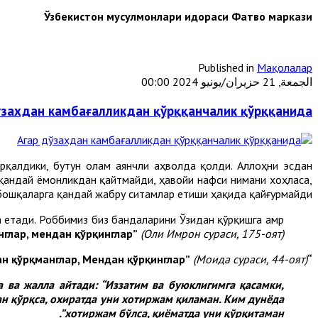
Ўзбекистон мусулмонлари идораси Фатво маркази
Published in
Мақолалар
الجمعة, 21 حزيران/يونيو 2024 00:00
ўзахдан камбағалликдан қўрққанчалик қўрққанида
рқалдики, бутун олам аянчли аҳволда қолди. Аллоҳни эсдан
ч қандай ёмонликдан қайтмайди, ҳавойи нафси нимани хоҳласа,
 бошқаларга қандай жабру ситамлар етиши ҳақида қайғурмайди.
а етади. Роббимиз биз бандаларини Ўзидан қўрқишга амр
нглар, мендан қўрқинглар”
(Оли Имрон сураси, 175-оят).
(Моида сураси, 44-оят).
“Одамлардан қўрқманглар, Мендан қўрқинглар”
а ва жалла айтади: “Иззатим ва буюклигимга қасамки,
н қўрқса, охиратда уни хотиржам қиламан. Ким дунёда
.
хотиржам бўлса, қиёматда уни қўрқитаман”