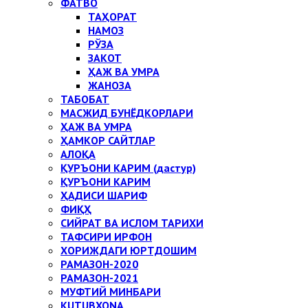
ФАТВО
ТАҲОРАТ
НАМОЗ
РЎЗА
ЗАКОТ
ҲАЖ ВА УМРА
ЖАНОЗА
ТАБОБАТ
МАСЖИД БУНЁДКОРЛАРИ
ҲАЖ ВА УМРА
ҲАМКОР САЙТЛАР
АЛОҚА
ҚУРЪОНИ КАРИМ (дастур)
ҚУРЪОНИ КАРИМ
ҲАДИСИ ШАРИФ
ФИҚҲ
СИЙРАТ ВА ИСЛОМ ТАРИХИ
ТАФСИРИ ИРФОН
ХОРИЖДАГИ ЮРТДОШИМ
РАМАЗОН-2020
РАМАЗОН-2021
МУФТИЙ МИНБАРИ
KUTUBXONA