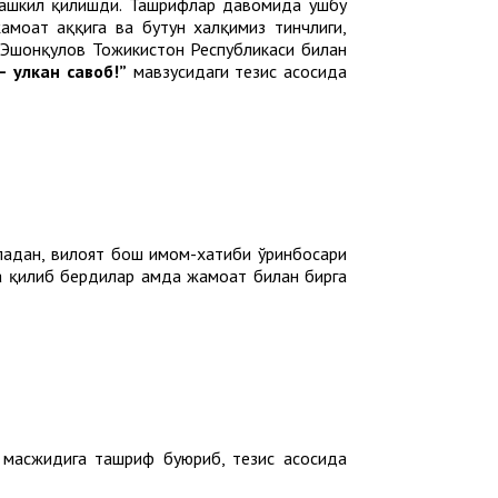
ташкил қилишди. Ташрифлар давомида ушбу
оат ҳаққига ва бутун халқимиз тинчлиги,
 Эшонқулов Тожикистон Республикаси билан
– улкан савоб!
”
мавзусидаги тезис асосида
ладан, вилоят бош имом-хатиби ўринбосари
 қилиб бердилар ҳамда жамоат билан бирга
 масжидига ташриф буюриб, тезис асосида