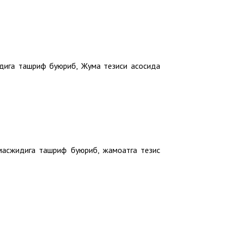
дига ташриф буюриб, Жума тезиси асосида
масжидига ташриф буюриб, жамоатга тезис