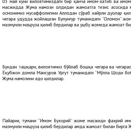
03 май куни вилоятимиздаги бир қанча имом-хатиб ва имо
масжидда Жума намози олдидан жамоатга тезис асосида ма
осмонимиз мусаффолигини Аллоҳдан сўраб хайрли дуолар қи
чегара ҳудудда жойлашган Булунғур туманидаги “Оломон” жо
мазмунли маъруза қилиб бердилар ва ушбу жомеда жамоат би
Бундан ташқари, вилоятимиз бўйлаб бошқа чегара ва чегара
Ёқубжон домла Мансуров Ургут туманидаги “Мўлла Шоди боб
Жума намозини адо қилдилар.
Пайариқ тумани “Имом Бухорий” жоме масжиди фахрий имом
мазмунли маъруза қилиб бердилар ҳамда жамоат билан бирга 