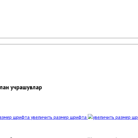
илан учрашувлар
увеличить размер шрифта