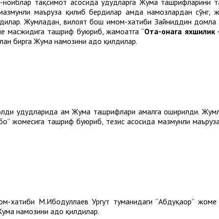
м-ноиблар тақсимот асосида ҳудудларга Жума ташрифларини 
змунли маъруза қилиб бердилар ҳамда намозлардан сўнг, жам
лдилар. Жумладан, вилоят бош имом-хатиби Зайниддин домла
ме масжидига ташриф буюриб, жамоатга “
Ота-онага яхшилик 
лан бирга Жума намозини адо қилдилар.
олди ҳудудларида ҳам Жума ташрифлари амалга оширилди. Жум
о” жомесига ташриф буюриб, тезис асосида мазмунли маъруза
-хатиби М.Ибодуллаев Ургут туманидаги “Абдуқаҳҳор” жоме
Жума намозини адо қилдилар.