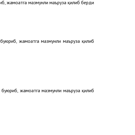
иб, жамоатга мазмунли маъруза қилиб берди
буюриб, жамоатга мазмунли маъруза қилиб
буюриб, жамоатга мазмунли маъруза қилиб