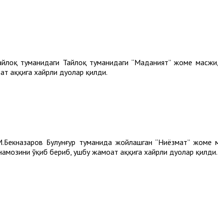
Тайлоқ туманидаги Тайлоқ туманидаги “Маданият” жоме масжи
т ҳаққига хайрли дуолар қилди.
.Бекназаров Булунғур туманида жойлашган “Ниёзмат” жоме 
амозини ўқиб бериб, ушбу жамоат ҳаққига хайрли дуолар қилди.