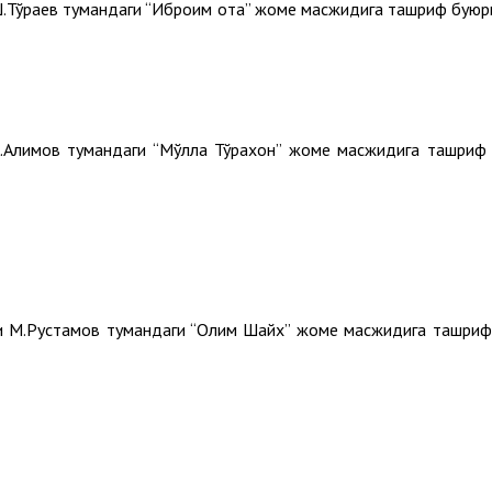
Тўраев тумандаги “Иброҳим ота” жоме масжидига ташриф буюр
Алимов тумандаги “Мўлла Тўрахон” жоме масжидига ташриф 
и М.Рустамов тумандаги “Олим Шайх” жоме масжидига ташриф 