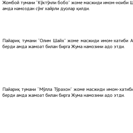
Жомбой тумани “Кўктўнли бобо” жоме масжиди имом-ноиби Ш.
ҳамда намоздан сўнг хайрли дуолар қилди.
Пайариқ тумани “Олим Шайх” жоме масжиди имом-хатиби А.
берди ҳамда жамоат билан бирга Жума намозини адо этди.
Пайариқ тумани “Мўлла Тўрахон” жоме масжиди имом-хатиб
берди ҳамда жамоат билан бирга Жума намозини адо этди.