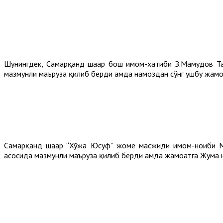
Шунингдек, Самарқанд шаҳар бош имом-хатиби З.Маҳмудов 
мазмунли маъруза қилиб берди ҳамда намоздан сўнг ушбу жамоа
Самарқанд шаҳар “Хўжа Юсуф” жоме масжиди имом-ноиби М
асосида мазмунли маъруза қилиб берди ҳамда жамоатга Жума н