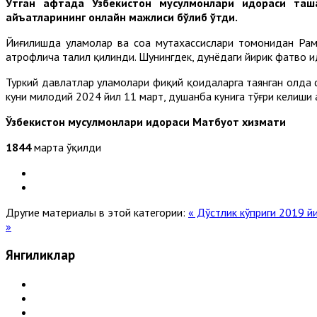
Ўтган ҳафтада Ўзбекистон мусулмонлари идораси таш
ҳайъатларининг онлайн мажлиси бўлиб ўтди.
Йиғилишда уламолар ва соҳа мутахассислари томонидан Рама
атрофлича таҳлил қилинди. Шунингдек, дунёдаги йирик фатво 
Туркий давлатлар уламолари фиқҳий қоидаларга таянган ҳолда 
куни милодий 2024 йил 11 март, душанба кунига тўғри келиши 
Ўзбекистон мусулмонлари идораси Матбуот хизмати
1844
марта ўқилди
Другие материалы в этой категории:
« Дўстлик кўприги
2019 йи
»
Янгиликлар