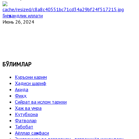
Гиёҳвандлик иллати
Июнь 26, 2024
БЎЛИМЛАР
Қуръони карим
Ҳадиси шариф
Ақида
Фиқҳ
Сийрат ва ислом тарихи
Ҳаж ва умра
Кутубхона
Фатволар
Табобат
Аёллар саҳифаси
Экстремизм ва терроризм - тарраққиёт кушандаси