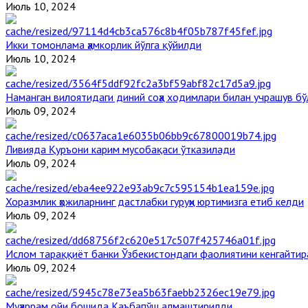
Июль 10, 2024
Икки томонлама ҳамкорлик йўлга қўйилди
Июль 10, 2024
Наманган вилоятидаги диний соҳа ходимлари билан учрашув бў
Июль 09, 2024
Ливияда Қуръони карим мусобақаси ўтказилади
Июль 09, 2024
Хоразмлик ҳожиларнинг дастлабки гуруҳи юртимизга етиб келди
Июль 09, 2024
Ислом тараққиёт банки Ўзбекистондаги фаолиятини кенгайти
Июль 09, 2024
Муҳаррам ойи бошида Каъбапўш алмаштирилди