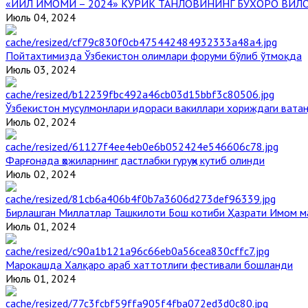
«ЙИЛ ИМОМИ – 2024» КЎРИК ТАНЛОВИНИНГ БУХОРО ВИЛ
Июль 04, 2024
Пойтахтимизда Ўзбекистон олимлари форуми бўлиб ўтмоқда
Июль 03, 2024
Ўзбекистон мусулмонлари идораси вакиллари хориждаги вата
Июль 02, 2024
Фарғонада ҳожиларнинг дастлабки гуруҳи кутиб олинди
Июль 02, 2024
Бирлашган Миллатлар Ташкилоти Бош котиби Ҳазрати Имом 
Июль 01, 2024
Марокашда Халқаро араб хаттотлиги фестивали бошланди
Июль 01, 2024