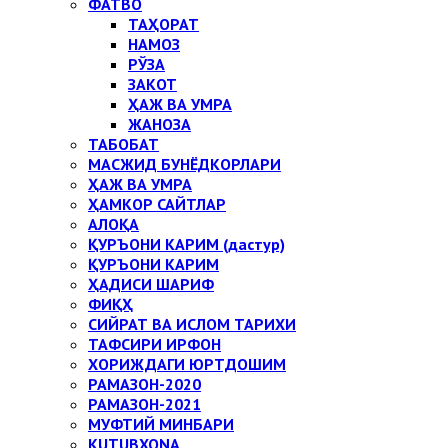
ФАТВО
ТАҲОРАТ
НАМОЗ
РЎЗА
ЗАКОТ
ҲАЖ ВА УМРА
ЖАНОЗА
ТАБОБАТ
МАСЖИД БУНЁДКОРЛАРИ
ҲАЖ ВА УМРА
ҲАМКОР САЙТЛАР
АЛОҚА
ҚУРЪОНИ КАРИМ (дастур)
ҚУРЪОНИ КАРИМ
ҲАДИСИ ШАРИФ
ФИҚҲ
СИЙРАТ ВА ИСЛОМ ТАРИХИ
ТАФСИРИ ИРФОН
ХОРИЖДАГИ ЮРТДОШИМ
РАМАЗОН-2020
РАМАЗОН-2021
МУФТИЙ МИНБАРИ
KUTUBXONA