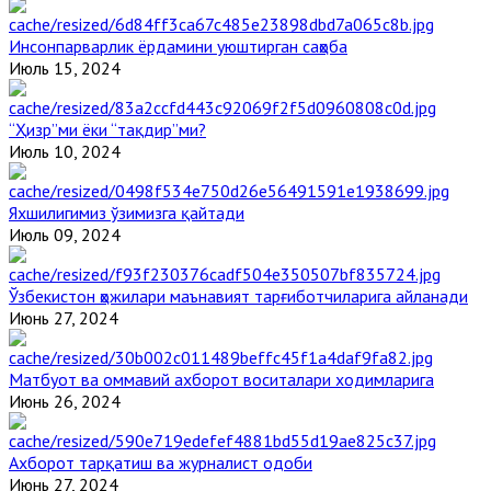
Инсонпарварлик ёрдамини уюштирган саҳоба
Июль 15, 2024
“Ҳизр”ми ёки “тақдир”ми?
Июль 10, 2024
Яхшилигимиз ўзимизга қайтади
Июль 09, 2024
Ўзбекистон ҳожилари маънавият тарғиботчиларига айланади
Июнь 27, 2024
Матбуот ва оммавий ахборот воситалари ходимларига
Июнь 26, 2024
Ахборот тарқатиш ва журналист одоби
Июнь 27, 2024