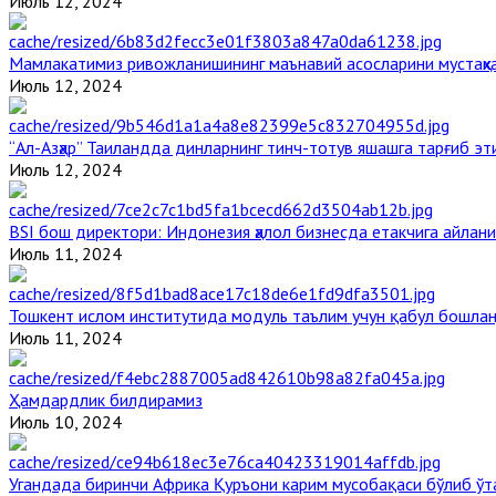
Июль 12, 2024
Мамлакатимиз ривожланишининг маънавий асосларини мустаҳка
Июль 12, 2024
“Ал-Азҳар” Таиландда динларнинг тинч-тотув яшашга тарғиб э
Июль 12, 2024
BSI бош директори: Индонезия ҳалол бизнесда етакчига айлани
Июль 11, 2024
Тошкент ислом институтида модуль таълим учун қабул бошла
Июль 11, 2024
Ҳамдардлик билдирамиз
Июль 10, 2024
Угандада биринчи Aфрика Қуръони карим мусобақаси бўлиб ўт