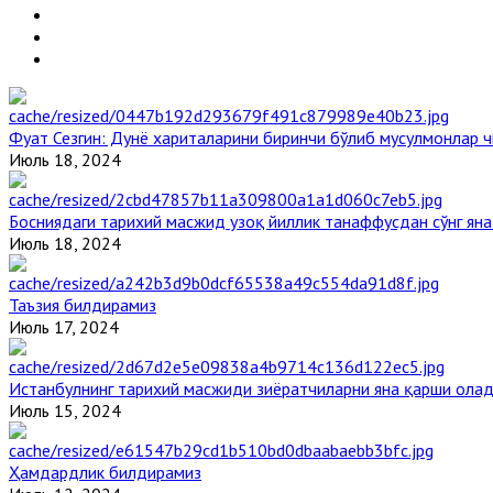
Фуат Сезгин: Дунё хариталарини биринчи бўлиб мусулмонлар ч
Июль 18, 2024
Босниядаги тарихий масжид узоқ йиллик танаффусдан сўнг ян
Июль 18, 2024
Таъзия билдирамиз
Июль 17, 2024
Истанбулнинг тарихий масжиди зиёратчиларни яна қарши ола
Июль 15, 2024
Ҳамдардлик билдирамиз