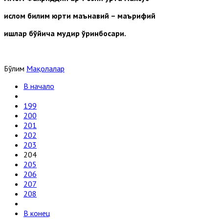
ислом билим юрти маънавий­ – маърифий
ишлар бўйича мудир ўринбосари.
Бўлим
Мақолалар
В начало
199
200
201
202
203
204
205
206
207
208
В конец