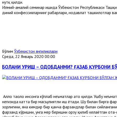
нутқ қилди.
Илмий-амалий семинар ишида Ўзбекистон Республикаси Ташқи 
диний конфессияларнинг раҳбарлари, нодавлат ташкилотлар ва
Бўлим
Ўзбекистон янгиликлари
Среда, 22 Январь 2020 00:00
БОЛАНИ УРИШ – ОДОБДАНМИ? ҒАЗАБ ҚУРБОНИ Б
Аллоҳ таоло инсонга кўплаб неъматлар ато қилди. Ушбу неъма
негизида катта бир масъулиятли иш ётади. Шу билан бирга фа
зорлигини, яна кимдир бир қанча фарзандлар билан сийлангани
фарзанд кўришни, унга меҳр беришни орзу қилиб келаётган ота-