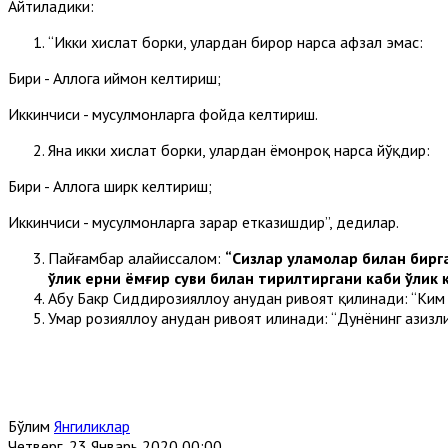
Айтиладики:
“Икки хислат борки, улардан бирор нарса афзал эмас:
Бири - Аллоҳга иймон келтириш;
Иккинчиси - мусулмонларга фойда келтириш.
Яна икки хислат борки, улардан ёмонроқ нарса йўқдир:
Бири - Аллоҳга ширк келтириш;
Иккинчиси - мусулмонларга зарар етказишдир”, дедилар.
Пайғамбар алайҳиссалом:
“Сизлар уламолар билан бирга
ўлик ерни ёмғир суви билан тирилтиргани каби ўлик 
Абу Бакр Сиддирозияллоҳу анҳудан ривоят қилинади: “Ким 
Умар розияллоҳу анҳудан ривоят илинади: “Дунёнинг азизл
Бўлим
Янгиликлар
Четверг, 23 Январь 2020 00:00