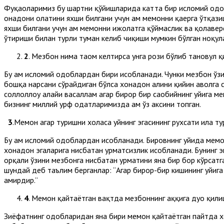
Фуқаҳоларимиз бу шартни қўйишларида катта бир исломий одоб 
ҳонадони ҳолатини яхши билгани учун ҳам меҳмонни қаерга ўтқаз
яхши билгани учун ҳам меҳмонни ҳижолатга қўймаслик ва қолавер
ўтириши билан турли туман келиб чиқиши мумкин бўлган ноқул
2
. Мезбон нима таом келтирса унга рози бўлиб тановул қ
Бу ҳам исломий одоблардан бири ҳисобланади. Чунки мезбон ўз
бошқа нарсани сўрайдиган бўлса хонадон аҳлини қийин аҳволга 
соллоллоҳу алайҳи васаллам агар бирор бир саҳобийнинг уйига 
бизнинг миллий урф одатларимизда ҳам ўз аксини топган.
3
.Меҳмон агар туришни хоҳласа уйнинг эгасининг рухсати ила ту
Бу ҳам исломий одоблардан ҳисобланади. Бировнинг уйида меҳм
хонадон эгаларига нисбатан ҳурматсизлик ҳисобланади. Бунинг
орқали ўзини мезбонга нисбатан ҳурматини яна бир бор кўрсатга
шундай деб таълим берганлар: “Агар бирор-бир кишининг уйига м
амирдир.”
4
. Меҳмон қайтаётган вақтда мезбоннинг ҳаққига дуо қили
Зиёфатнинг одобларидан яна бири меҳмон қайтаётган пайтда хо