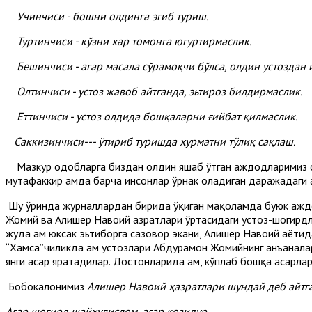
Учинчиси - бошни олдинга эгиб туриш.
Туртинчиси - кўзни хар томонга югуртирмаслик.
Бешинчиси - агар масала сўрамоқчи бўлса, олдин устоздан 
Олтинчиси - устоз жавоб айтганда, эьтироз билдирмаслик.
Еттинчиси - устоз олдида бошқаларни ғийбат қилмаслик.
Саккизинчиси--- ўтириб туришда ҳурматни тўлиқ сақлаш.
Мазкур одобларга биздан олдин яшаб ўтган аждодларимиз оғиш
мутафаккир ҳамда барча инсонлар ўрнак оладиган даражадаги ҳ
Шу ўринда журналлардан бирида ўқиган мақоламда буюк аждод
Жомий ва Алишер Навоий ҳазратлари ўртасидаги устоз-шогирдл
жуда ҳам юксак эьтиборга сазовор экани, Алишер Навоий ҳаёти
“Хамса”чиликда ҳам устозлари Абдураҳмон Жомийнинг анъаналар
янги асар яратадилар. Достонларида ҳам, кўплаб бошқа асарлари
Бобокалонимиз
Алишер Навоий ҳазратлари шундай деб айтг
Агар шогирд шайхулислом, агар қозидур,