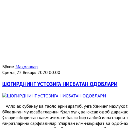
Бўлим
Мақолалар
Среда, 22 Январь 2020 00:00
ШОГИРДНИНГ УСТОЗИГА НИСБАТАН ОДОБЛАРИ
Аллоҳ ҳақ субҳанаҳу ва таоло ерни яратиб, унга Ўзининг махлу
бўладиган муносабатларини гўзал хулқ ва юксак одоб даража
ўзлари юборилган қавм ичидаги баьзи бир салбий иллатларни 
ғайратларини сарфладилар. Улардан илм-маьрифат ва одоб-ах