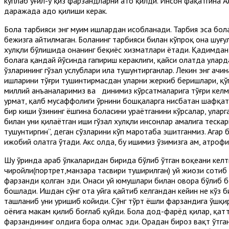
кўплаб ўғил-у қиз фарзандларни ато қилди. Инсон фақатгина А
даражада адо қилиши керак.
Бола тарбияси энг муҳим ишлардан ҳисобланади. Тарбия эса бол
бежизга айтилмаган. Боланинг тарбияси билан кўпроқ она шуғу
хулқли бўлишида онанинг беқиёс хизматлари ётади. Қадимдан
болага қандай йўсинда гапириш кераклиги, қайси ҳолатда улар
ўзларининг гўзал услублари ила тушунтирганлар. Лекин энг ач
ишларини тўғри тушинтирмасдан уларни жеркиб беришлари, қўп
миллий анъаналаримиз ва динимиз кўрсатмаларига тўғри келмай
ҳурмат, қалб мусаффолиги ўрнини бошқаларга нисбатан шафқатс
бир киши ўзининг ёшгина боласини ураётганини кўрсалар, уларга
билан уни қилаётган иши гўзал хулқли инсонлар амалига теск
тушунтиргин”, деган сўзларини кўп маротаба эшитганмиз. Агар 
ижобий ҳолатга ўтади. Акс ҳолда, бу ишимиз ўзимизга ҳам, атро
Шу ўринда араб ўлкаларидан бирида бўлиб ўтган воқеани келт
чиройли(портрет,манзара тасвири туширилган) уй жиҳози сотиб о
фарзанди қолган эди. Онаси уй юмушлари билан овора бўлиб бо
бошлади. Ишдан сўнг ота уйга қайтиб келгандан кейин не кўз б
ташланиб уни уришиб койиди. Сўнг тўрт ёшли фарзандига ўшқири
оёғига маҳкам қилиб боғлаб қуйди. Бола дод-фарёд қилар, қатт
фарзандининг олдига бора олмас эди. Орадан бироз вақт ўтга