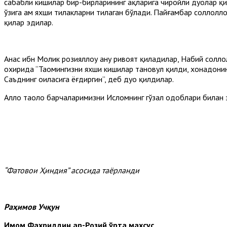
сабабли кишилар бир-бирларининг ҳақларига чиройли дуолар қи
ўзига ҳам яхши тилакларни тилаган бўлади. Пайғамбар соллолло
қилар эдилар.
Анас ибн Молик розияллоҳу анҳу ривоят қиладилар, Набий солло
охирида “Таомингизни яхши кишилар тановул қилди, хонадонинг
Саъднинг оиласига ёғдиргин”, деб дуо қилдилар.
Аллоҳ таоло барчаларимизни Исломнинг гўзал одоблари билан 
“Фатовои Ҳиндия” асосида таёрланди
Раҳимов Учқун
Имом Фахриддин ар-Розий ўрта махсус