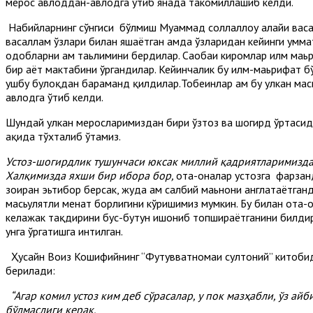
мерос авлоддан-авлодга ўтиб янада такомиллашиб келди.
Набийларнинг сўнгиси бўлмиш Муҳаммад соллаллоҳу алайҳи вас
васаллам ўзлари билан яшаётган ҳамда ўзларидан кейинги умм
одобларни ҳам таьлимини бердилар. Саҳобаи киромлар илм маьр
бир ҳаёт мактабини ўргандилар. Кейинчалик бу илм-маьрифат б
ушбу булоқдан баҳраманд қилдилар.Тобеинлар ҳам бу улкан мас
авлодга ўтиб келди.
Шундай улкан меросларимиздан бири ўзтоз ва шогирд ўртасид
ҳақида тўхталиб ўтамиз.
Устоз-шогирдлик тушунчаси юксак миллий қадрият­ларимизда
Халқимизда яхши бир ибора бор,
ота-оналар устозга фарзанд
зоҳиран эьтибор берсак, жуда ҳам салбий маьнони англатаётганд
масьулятли меҳнат борлигини кўришимиз мумкин. Бу билан ота
келажак тақдирини бус-бутун ишониб топшираётганини билдирад
унга ўргатишга интилган.
Ҳусайн Воиз Кошифийнинг “Футувватномаи султоний” китобид
берилади:
“Агар комил устоз ким деб сўрасалар, у пок мазҳабли, ўз ай
бўлмаслиги керак.