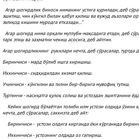
Агар шогирдлик биноси ниманинг устига қурилади, деб сўраса
эшитиш, чин кўнгил билан қабул қилиш ва вужуд аъзолари орқ
эътиқод кишини муродга етказади...”
Агар шогирд нима орқали мутлуби-мақсадига етади, деб сўрас
тарк этиш ва заҳматни чекиш асосига, деб айтгин.
Агар шогирдликнинг рукнлари нечта, деб сўрасалар, туртда д
Биринчиси - мард бўлиб ишга киришиш.
Иккинчиси - сидқидилдан хизмат қилиш.
Учинчиси - кўнгилни ва тилни бир-бирига мувофиқ тутиш.
Туртинчи - насиҳатга қулоқ солиш ва устоздан эшитганини ёдд
Кейин шогирд бўлаётган толиби илм устози олдида ўзини қа
нечта, деб сўрасалар, саккизта деб айт:
Биринчиси - устози олдига кирганда ёки кўрганида биринч
Иккинчиси - устознинг олдида оз гапириш.