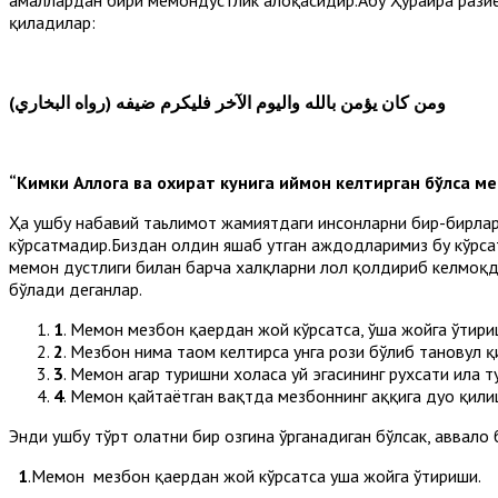
амаллардан бири меҳмондустлик алоқасидир.Абу Ҳурайра разиёл
қиладилар:
ومن كان يؤمن بالله واليوم الآخر فليكرم ضيف
ه (رواه البخاري)
“Кимки Аллоҳга ва охират кунига иймон келтирган бўлса ме
Ҳа ушбу набавий таьлимот жамиятдаги инсонларни бир-бирлар
кўрсатмадир.Биздан олдин яшаб утган аждодларимиз бу кўрса
меҳмон дустлиги билан барча халқларни лол қолдириб келмоқ
бўлади деганлар.
1
. Меҳмон мезбон қаердан жой кўрсатса, ўша жойга ўтири
2
. Мезбон нима таом келтирса унга рози бўлиб тановул қ
3
. Меҳмон агар туришни хоҳласа уй эгасининг рухсати ила т
4
. Меҳмон қайтаётган вақтда мезбоннинг ҳаққига дуо қили
Энди ушбу тўрт ҳолатни бир озгина ўрганадиган бўлсак, аввало 
1
.Меҳмон мезбон қаердан жой кўрсатса уша жойга ўтириши.