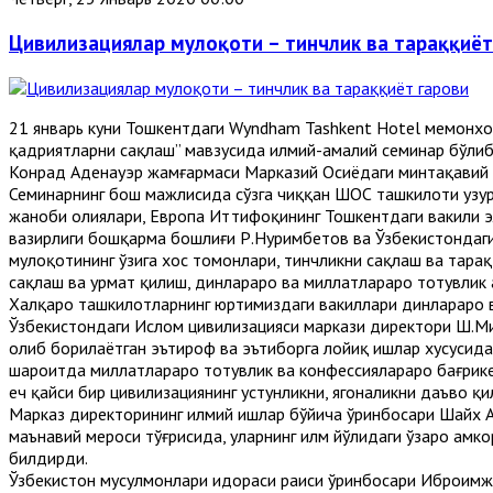
Цивилизациялар мулоқоти – тинчлик ва тараққиёт
21 январь куни Тошкентдаги Wyndham Tashkent Hotel меҳмонхо
қадриятларни сақлаш” мавзусида илмий-амалий семинар бўлиб 
Конрад Аденауэр жамғармаси Марказий Осиёдаги минтақавий в
Семинарнинг бош мажлисида сўзга чиққан ШОС ташкилоти ҳузу
жаноби олиялари, Европа Иттифоқининг Тошкентдаги вакили эл
вазирлиги бошқарма бошлиғи Р.Нуримбетов ва Ўзбекистондаги
мулоқотининг ўзига хос томонлари, тинчликни сақлаш ва тара
сақлаш ва ҳурмат қилиш, динлараро ва миллатлараро тотувлик 
Халқаро ташкилотларнинг юртимиздаги вакиллари динлараро в
Ўзбекистондаги Ислом цивилизацияси маркази директори Ш.Мин
олиб борилаётган эътироф ва эътиборга лойиқ ишлар хусусида
шароитда миллатлараро тотувлик ва конфессиялараро бағрике
ҳеч қайси бир цивилизациянинг устунликни, ягоналикни даъво қи
Марказ директорининг илмий ишлар бўйича ўринбосари Шайх А
маънавий мероси тўғрисида, уларнинг илм йўлидаги ўзаро ҳамко
билдирди.
Ўзбекистон мусулмонлари идораси раиси ўринбосари Иброҳимж