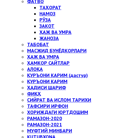
ФАТВО
ТАҲОРАТ
НАМОЗ
РЎЗА
ЗАКОТ
ҲАЖ ВА УМРА
ЖАНОЗА
ТАБОБАТ
МАСЖИД БУНЁДКОРЛАРИ
ҲАЖ ВА УМРА
ҲАМКОР САЙТЛАР
АЛОҚА
ҚУРЪОНИ КАРИМ (дастур)
ҚУРЪОНИ КАРИМ
ҲАДИСИ ШАРИФ
ФИҚҲ
СИЙРАТ ВА ИСЛОМ ТАРИХИ
ТАФСИРИ ИРФОН
ХОРИЖДАГИ ЮРТДОШИМ
РАМАЗОН-2020
РАМАЗОН-2021
МУФТИЙ МИНБАРИ
KUTUBXONA