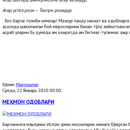
Агар устоз рози – Танг­ри розидур.
Биз барча толиби илмлар! Мазкур панду насиҳат ва одобларг
асосида шаклланган бой меросларини билан тўла зийнатлансаги
асраб уларни бу дунёда ҳам охиратда ҳам битмас-туганмас ажр
Бўлим
Мақолалар
Среда, 22 Январь 2020 00:00
МЕҲМОН ОДОБЛАРИ
Барчамизга маьлумки Ислом дини инсонларни нимага бўюрган б