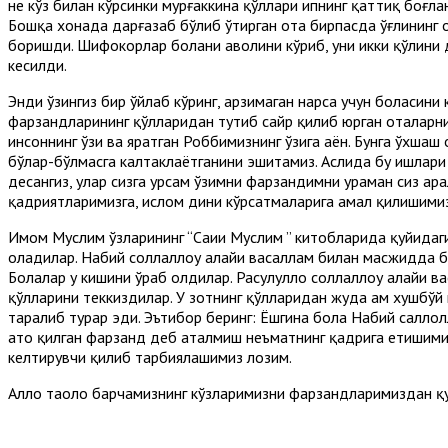
не кўз билан кўрсинки мурғаккина қўллари ипнинг қаттиқ боғла
Бошқа хонада дарғазаб бўлиб ўтирган ота бирпасда ўғлининг 
боришди. Шифокорлар болани аҳволини кўриб, уни икки қўлини 
кесилди.
Энди ўзингиз бир ўйлаб кўринг, арзимаган нарса учун боласин
фарзандларининг қўлларидан тутиб сайр қилиб юрган оталарни
инсоннинг ўзи ва яратган Роббимизнинг ўзига аён. Бунга ўхшаш
бўлар-бўлмасга калтаклаётганини эшитамиз. Аслида бу ишлари 
десангиз, улар сизга урсам ўзимни фарзандимни ураман сиз ара
қадриятларимизга, ислом дини кўрсатмаларига амал қилишимиз 
Имом Муслим ўзларининг “Саҳиҳи Муслим ” китобларида қуйидаги
оладилар. Набий соллаллоҳу алайҳи васаллам билан масжидда б
Болалар у кишини ўраб олдилар. Расулуллоҳ соллаллоҳу алайҳи в
қўлларини теккиздилар. У зотнинг қўлларидан жуда ҳам хушбўй
таралиб турар эди. Эътибор беринг: Ёшгина бола Набий саллолл
ато қилган фарзанд деб аталмиш неъматнинг қадрига етишимиз
келтирувчи қилиб тарбиялашимиз лозим.
Аллоҳ таоло барчамизнинг кўзларимизни фарзандларимиздан қ