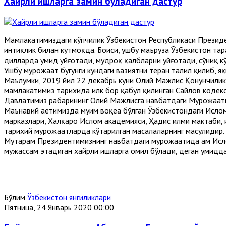
Хайрли ишларга замин бўладиган дастур
Мамлакатимиздаги кўпчилик Ўзбекистон Республикаси Презид
интиқлик билан кутмоқда. Боиси, ушбу маъруза Ўзбекистон тара
дилларда умид уйғотади, мудроқ қалбларни уйғотади, сўниқ кў
Ушбу мурожаат бугунги кундаги вазиятни теран таҳлил қилиб, я
Маълумки, 2019 йил 22 декабрь куни Олий Мажлис Қонунчилик п
мамлакатимиз тарихида илк бор қабул қилинган Сайлов кодекси
Давлатимиз раҳбарининг Олий Мажлисга навбатдаги Мурожаатн
Маънавий ҳаётимизда муҳим воқеа бўлган Ўзбекистондаги Исл
марказлари, Халқаро Ислом академияси, Ҳадис илми мактаби,
тарихий мурожаатларда кўтарилган масалаларнинг маҳсулидир.
Муҳтарам Президентимизнинг навбатдаги мурожаатида ҳам Ислом
мужассам этадиган хайрли ишларга омил бўлади, деган умидд
Бўлим
Ўзбекистон янгиликлари
Пятница, 24 Январь 2020 00:00