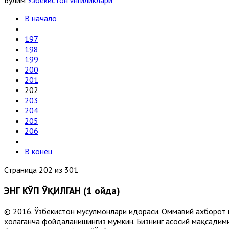
Бўлим
Ўзбекистон янгиликлари
В начало
197
198
199
200
201
202
203
204
205
206
В конец
Страница 202 из 301
ЭНГ КЎП ЎҚИЛГАН (1 ойда)
© 2016. Ўзбекистон мусулмонлари идораси. Оммавий ахборот 
хоҳлаганча фойдаланишингиз мумкин. Бизнинг асосий мақсадими