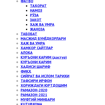
ФАТВО
ТАҲОРАТ
НАМОЗ
РЎЗА
ЗАКОТ
ҲАЖ ВА УМРА
ЖАНОЗА
ТАБОБАТ
МАСЖИД БУНЁДКОРЛАРИ
ҲАЖ ВА УМРА
ҲАМКОР САЙТЛАР
АЛОҚА
ҚУРЪОНИ КАРИМ (дастур)
ҚУРЪОНИ КАРИМ
ҲАДИСИ ШАРИФ
ФИҚҲ
СИЙРАТ ВА ИСЛОМ ТАРИХИ
ТАФСИРИ ИРФОН
ХОРИЖДАГИ ЮРТДОШИМ
РАМАЗОН-2020
РАМАЗОН-2021
МУФТИЙ МИНБАРИ
KUTUBXONA