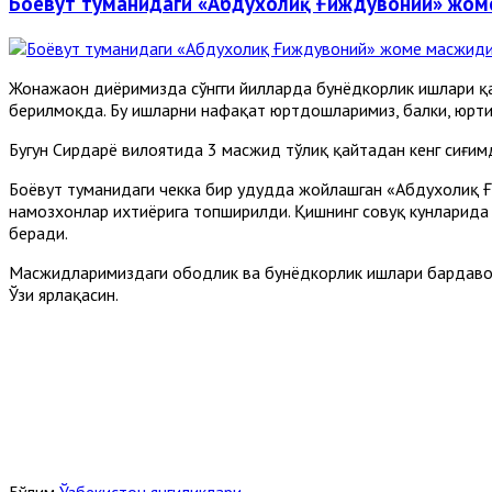
Боёвут туманидаги «Абдухолиқ Ғиждувоний» жоме
Жонажаон диёримизда сўнгги йилларда бунёдкорлик ишлари қа
берилмоқда. Бу ишларни нафақат юртдошларимиз, балки, юртим
Бугун Сирдарё вилоятида 3 масжид тўлиқ қайтадан кенг сиғи
Боёвут туманидаги чекка бир ҳудудда жойлашган «Абдухолиқ 
намозхонлар ихтиёрига топширилди. Қишнинг совуқ кунларида 
беради.
Масжидларимиздаги ободлик ва бунёдкорлик ишлари бардавом 
Ўзи ярлақасин.