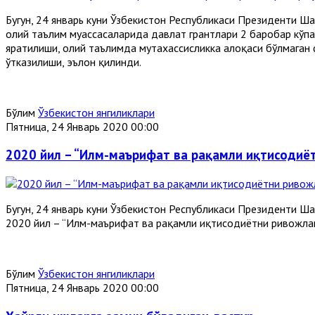
Бугун, 24 январь куни Ўзбекистон Республикаси Президенти 
олий таълим муассасаларида давлат грантлари 2 баробар кўпа
яратилиши, олий таълимда мутахассисликка алоқаси бўлмаган 
ўтказилиши, эълон қилинди.
Бўлим
Ўзбекистон янгиликлари
Пятница, 24 Январь 2020 00:00
2020 йил – “Илм-маърифат ва рақамли иқтисодиё
Бугун, 24 январь куни Ўзбекистон Республикаси Президенти 
2020 йил – “Илм-маърифат ва рақамли иқтисодиётни ривожлан
Бўлим
Ўзбекистон янгиликлари
Пятница, 24 Январь 2020 00:00