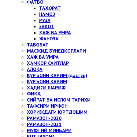
ФАТВО
ТАҲОРАТ
НАМОЗ
РЎЗА
ЗАКОТ
ҲАЖ ВА УМРА
ЖАНОЗА
ТАБОБАТ
МАСЖИД БУНЁДКОРЛАРИ
ҲАЖ ВА УМРА
ҲАМКОР САЙТЛАР
АЛОҚА
ҚУРЪОНИ КАРИМ (дастур)
ҚУРЪОНИ КАРИМ
ҲАДИСИ ШАРИФ
ФИҚҲ
СИЙРАТ ВА ИСЛОМ ТАРИХИ
ТАФСИРИ ИРФОН
ХОРИЖДАГИ ЮРТДОШИМ
РАМАЗОН-2020
РАМАЗОН-2021
МУФТИЙ МИНБАРИ
KUTUBXONA