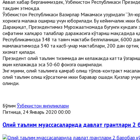
Аввал хабар берганимиздек, Ўзбекистон Республикаси Прези
тақдим этмоқда.
Ўзбекистон Республикаси Вазирлар Маҳкамаси ҳузуридаги “Эл-
хорижга малака ошириш учун юборилади. Бу кейинчалик икки б
Дарҳақиқат, Президентимиз Мурожаатномада бугунги кундаги эн
сифатини халқаро талаблар даражасига кўтариш мақсадида қ
Республикамизда 348 та таянч мактаби белгиланиши, 6000 да
мамлакатимизда 340 та касб-ҳунар мактаблари, 200 дан орти
хизмат қилади.
Президент олий таълим тизимида ҳам келажакда катта ўзгари
яқин келажакда эса 50-60 фоизга оширилади.
Энг муҳими, олий таълимга қамраб олиш тўлов-контракт масала
олий таълим олиш кўрсаткичи икки баравар ошади. Қизлар учу
олинди.
Бўлим
Ўзбекистон янгиликлари
Пятница, 24 Январь 2020 00:00
Олий таълим муассасаларида давлат грантлари 2 