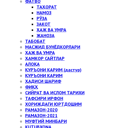
ФАТВО
ТАҲОРАТ
НАМОЗ
РЎЗА
ЗАКОТ
ҲАЖ ВА УМРА
ЖАНОЗА
ТАБОБАТ
МАСЖИД БУНЁДКОРЛАРИ
ҲАЖ ВА УМРА
ҲАМКОР САЙТЛАР
АЛОҚА
ҚУРЪОНИ КАРИМ (дастур)
ҚУРЪОНИ КАРИМ
ҲАДИСИ ШАРИФ
ФИҚҲ
СИЙРАТ ВА ИСЛОМ ТАРИХИ
ТАФСИРИ ИРФОН
ХОРИЖДАГИ ЮРТДОШИМ
РАМАЗОН-2020
РАМАЗОН-2021
МУФТИЙ МИНБАРИ
KUTUBXONA