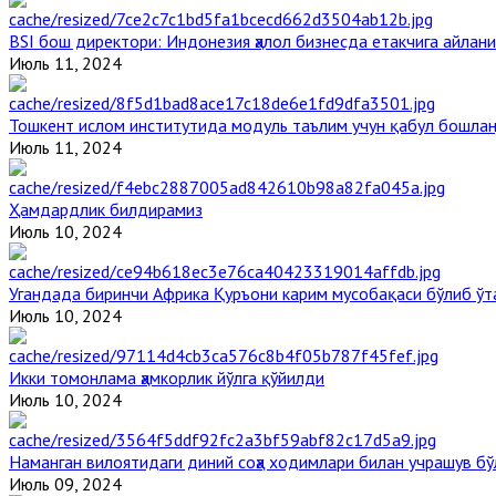
BSI бош директори: Индонезия ҳалол бизнесда етакчига айлани
Июль 11, 2024
Тошкент ислом институтида модуль таълим учун қабул бошла
Июль 11, 2024
Ҳамдардлик билдирамиз
Июль 10, 2024
Угандада биринчи Aфрика Қуръони карим мусобақаси бўлиб ўт
Июль 10, 2024
Икки томонлама ҳамкорлик йўлга қўйилди
Июль 10, 2024
Наманган вилоятидаги диний соҳа ходимлари билан учрашув бў
Июль 09, 2024