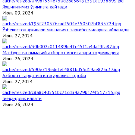
Яхшилигимиз ўзимизга қайтади
Июль 09, 2024
Ўзбекистон ҳожилари маънавият тарғиботчиларига айланади
Июнь 27, 2024
Матбуот ва оммавий ахборот воситалари ходимларига
Июнь 26, 2024
Ахборот тарқатиш ва журналист одоби
Июнь 27, 2024
Гиёҳвандлик иллати
Июнь 26, 2024