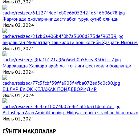
Июль 02, 2024
Фарғонада ҳожиларнинг дастлабки гуруҳи кутиб олинди
Июль 02, 2024
Бирлашган Миллатлар Ташкилоти Бош котиби Ҳазрати Имом 
Июль 01, 2024
Марокашда Халқаро араб хаттотлиги фестивали бошланди
Июль 01, 2024
ЁШЛАР БУЮК КЕЛАЖАК ПОЙДЕВОРИДИР
Июль 01, 2024
Birlashgan Arab Amirliklarining “Hidoya” markazi rahbari bilan mazm
Июль 01, 2024
СЎНГГИ МАҚОЛАЛАР