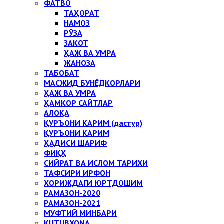
ФАТВО
ТАҲОРАТ
НАМОЗ
РЎЗА
ЗАКОТ
ҲАЖ ВА УМРА
ЖАНОЗА
ТАБОБАТ
МАСЖИД БУНЁДКОРЛАРИ
ҲАЖ ВА УМРА
ҲАМКОР САЙТЛАР
АЛОҚА
ҚУРЪОНИ КАРИМ (дастур)
ҚУРЪОНИ КАРИМ
ҲАДИСИ ШАРИФ
ФИҚҲ
СИЙРАТ ВА ИСЛОМ ТАРИХИ
ТАФСИРИ ИРФОН
ХОРИЖДАГИ ЮРТДОШИМ
РАМАЗОН-2020
РАМАЗОН-2021
МУФТИЙ МИНБАРИ
KUTUBXONA