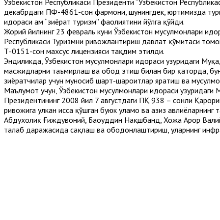
Ўзбекистон Республикаси Президенти “Ўзбекистон Республика
декабрдаги ПФ-4861-сон фармони, шунингдек, юртимизда туриз
идораси ҳам “зиёрат туризм” фаолиятини йўлга қўйди.
Жорий йилнинг 23 февраль куни Ўзбекистон мусулмонлари идо
Республикаси Туризмни ривожлантириш давлат қўмитаси томон
Т-0151-сон махсус лицензияси тақдим этилди.
Эндиликда, Ўзбекистон мусулмонлари идораси ҳузуридаги Муқ
масжидларни таъмирлаш ва обод этиш билан бир қаторда, бун
зиёратчилар учун муносиб шарт-шароитлар яратиш ва мусулмон
Маълумот учун, Ўзбекистон мусулмонлари идораси ҳузуридаг
Президентининг 2008 йил 7 августдаги ПҚ 938 – сонли Қарор
ривожига улкан ҳисса қўшган буюк уламо ва азиз авлиёларнин
Абдухолиқ Ғиждувоний, Баҳоуддин Нақшбанд, Хожа Аҳрор Валий
талаб даражасида сақлаш ва ободонлаштириш, уларнинг инф