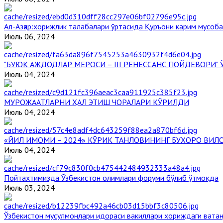
Aл-Aзҳар:хорижлик талабалари ўртасида Қуръони карим мусоб
Июль 06, 2024
"БУЮК АЖДОДЛАР МЕРОСИ – III РЕНЕССАНС ПОЙДЕВОРИ
Июль 04, 2024
МУРОЖААТЛАРНИ ҲАЛ ЭТИШ ЧОРАЛАРИ КЎРИЛДИ
Июль 04, 2024
«ЙИЛ ИМОМИ – 2024» КЎРИК ТАНЛОВИНИНГ БУХОРО ВИЛ
Июль 04, 2024
Пойтахтимизда Ўзбекистон олимлари форуми бўлиб ўтмоқда
Июль 03, 2024
Ўзбекистон мусулмонлари идораси вакиллари хориждаги вата