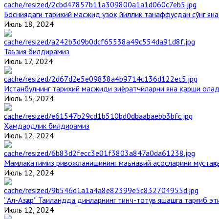
Босниядаги тарихий масжид узоқ йиллик танаффусдан сўнг ян
Июль 18, 2024
Таъзия билдирамиз
Июль 17, 2024
Истанбулнинг тарихий масжиди зиёратчиларни яна қарши ола
Июль 15, 2024
Ҳамдардлик билдирамиз
Июль 12, 2024
Мамлакатимиз ривожланишининг маънавий асосларини мустаҳка
Июль 12, 2024
“Ал-Азҳар” Таиландда динларнинг тинч-тотув яшашга тарғиб э
Июль 12, 2024