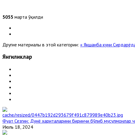
5055
марта ўқилди
Другие материалы в этой категории:
« Якшанба куни Сирдарёд
Янгиликлар
Фуат Сезгин: Дунё хариталарини биринчи бўлиб мусулмонлар ч
Июль 18, 2024