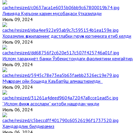
Ливияда Қуръони карим мусобақаси ўтказилади
Июль 09, 2024
Хоразмлик ҳожиларнинг дастлабки гуруҳи юртимизга етиб келди
Июль 09, 2024
Ислом тараққиёт банки Ўзбекистондаги фаолиятини кенгайти
Июль 09, 2024
Муҳаррам ойи бошида Каъбапўш алмаштирилди
Июль 09, 2024
“Ислом фиқҳи асослари” китоби нашрдан чиқди
Июль 06, 2024
Ҳамдардлик билдирамиз
Июль 06, 2024