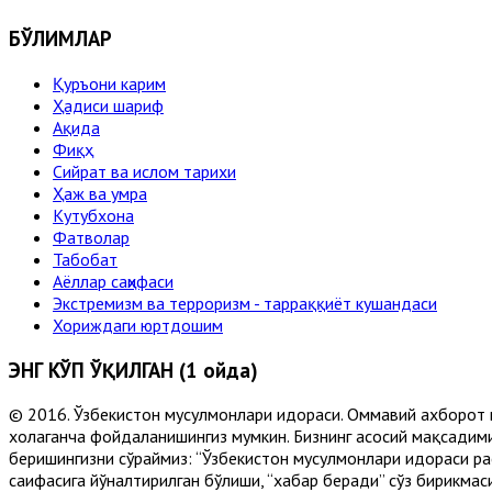
БЎЛИМЛАР
Қуръони карим
Ҳадиси шариф
Ақида
Фиқҳ
Сийрат ва ислом тарихи
Ҳаж ва умра
Кутубхона
Фатволар
Табобат
Аёллар саҳифаси
Экстремизм ва терроризм - тарраққиёт кушандаси
Хориждаги юртдошим
ЭНГ КЎП ЎҚИЛГАН (1 ойда)
© 2016. Ўзбекистон мусулмонлари идораси. Оммавий ахборот 
хоҳлаганча фойдаланишингиз мумкин. Бизнинг асосий мақсадими
беришингизни сўраймиз: “Ўзбекистон мусулмонлари идораси рас
саҳифасига йўналтирилган бўлиши, “хабар беради” сўз бирикмас