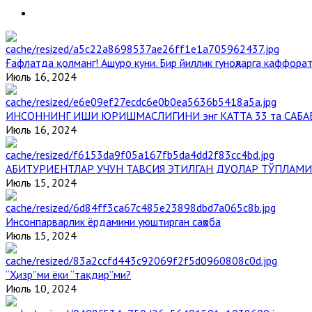
Ғафлатда қолманг! Ашуро куни. Бир йиллик гуноҳларга каффорат
Июль 16, 2024
ИНСОННИНГ ИШИ ЮРИШМАСЛИГИНИ энг КАТТА 33 та САБА
Июль 16, 2024
АБИТУРИЕНТЛАР УЧУН ТАВСИЯ ЭТИЛГАН ДУОЛАР ТЎПЛАМИ
Июль 15, 2024
Инсонпарварлик ёрдамини уюштирган саҳоба
Июль 15, 2024
“Ҳизр”ми ёки “тақдир”ми?
Июль 10, 2024