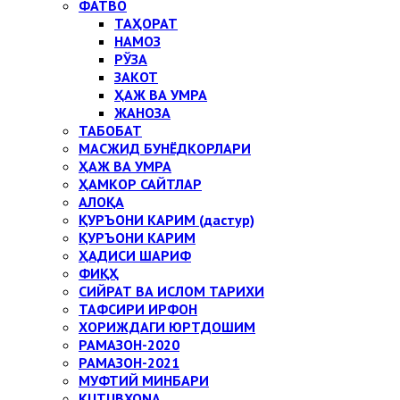
ФАТВО
ТАҲОРАТ
НАМОЗ
РЎЗА
ЗАКОТ
ҲАЖ ВА УМРА
ЖАНОЗА
ТАБОБАТ
МАСЖИД БУНЁДКОРЛАРИ
ҲАЖ ВА УМРА
ҲАМКОР САЙТЛАР
АЛОҚА
ҚУРЪОНИ КАРИМ (дастур)
ҚУРЪОНИ КАРИМ
ҲАДИСИ ШАРИФ
ФИҚҲ
СИЙРАТ ВА ИСЛОМ ТАРИХИ
ТАФСИРИ ИРФОН
ХОРИЖДАГИ ЮРТДОШИМ
РАМАЗОН-2020
РАМАЗОН-2021
МУФТИЙ МИНБАРИ
KUTUBXONA