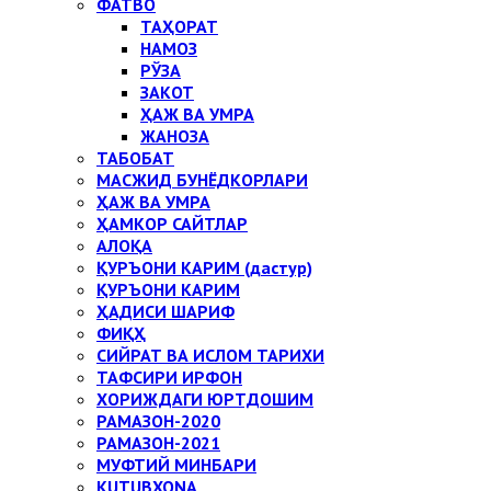
ФАТВО
ТАҲОРАТ
НАМОЗ
РЎЗА
ЗАКОТ
ҲАЖ ВА УМРА
ЖАНОЗА
ТАБОБАТ
МАСЖИД БУНЁДКОРЛАРИ
ҲАЖ ВА УМРА
ҲАМКОР САЙТЛАР
АЛОҚА
ҚУРЪОНИ КАРИМ (дастур)
ҚУРЪОНИ КАРИМ
ҲАДИСИ ШАРИФ
ФИҚҲ
СИЙРАТ ВА ИСЛОМ ТАРИХИ
ТАФСИРИ ИРФОН
ХОРИЖДАГИ ЮРТДОШИМ
РАМАЗОН-2020
РАМАЗОН-2021
МУФТИЙ МИНБАРИ
KUTUBXONA