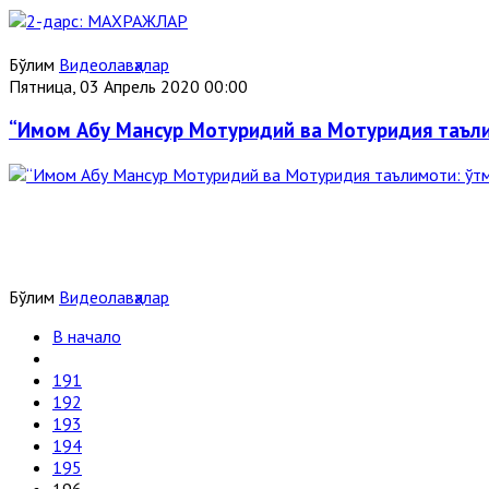
Бўлим
Видеолавҳалар
Пятница, 03 Апрель 2020 00:00
“Имом Абу Мансур Мотуридий ва Мотуридия таъли
Бўлим
Видеолавҳалар
В начало
191
192
193
194
195