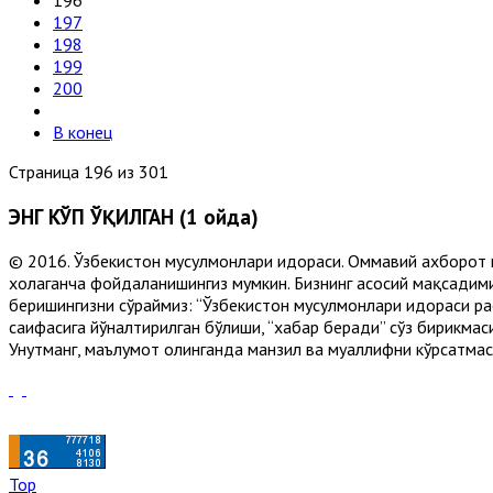
196
197
198
199
200
В конец
Страница 196 из 301
ЭНГ КЎП ЎҚИЛГАН (1 ойда)
© 2016. Ўзбекистон мусулмонлари идораси. Оммавий ахборот 
хоҳлаганча фойдаланишингиз мумкин. Бизнинг асосий мақсадими
беришингизни сўраймиз: “Ўзбекистон мусулмонлари идораси рас
саҳифасига йўналтирилган бўлиши, “хабар беради” сўз бирикмас
Унутманг, маълумот олинганда манзил ва муаллифни кўрсатмасл
Top