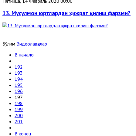
Пятница, 14 Февраль 2020 00:00
13. Мусулмон юртлардан ҳижрат қилиш фарзми?
Бўлим
Видеолавҳалар
В начало
192
193
194
195
196
197
198
199
200
201
В конец