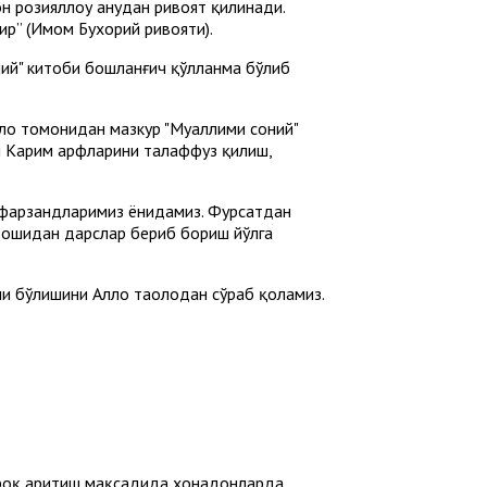
 розияллоҳу анҳудан ривоят қилинади.
дир” (Имом Бухорий ривояти).
ний" китоби бошланғич қўлланма бўлиб
ллоҳ томонидан мазкур "Муаллими соний"
и Карим ҳарфларини талаффуз қилиш,
 фарзандларимиз ёнидамиз. Фурсатдан
бошидан дарслар бериб бориш йўлга
и бўлишини Аллоҳ таолодан сўраб қоламиз.
зроқ аритиш мақсадида хонадонларда