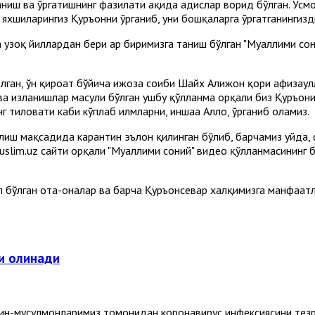
иш ва ўргатишнинг фазилати ҳақида ҳадислар ворид бўлган. Усмон
нг яхшиларингиз Қуръонни ўрганиб, уни бошқаларга ўргатганингиз
узоқ йиллардан бери ҳар биримизга таниш бўлган "Муаллими со
лган, ўн қироат бўйича ижоза соҳиби Шайх Алижон қори ҳафизаҳу
ва изланишлар маҳсули бўлган ушбу қўлланма орқали биз Қуръон
 тиловати каби кўплаб илмларни, иншаа Аллоҳ, ўрганиб оламиз.
иш мақсадида карантин эълон қилинган бўлиб, барчамиз уйда,
slim.uz сайти орқали "Муаллими соний" видео қўлланмасининг 
 бўлган ота-оналар ва барча Қуръонсевар халқимизга манфаатл
би олинади
ўмин-мусулмонларимиз томонидан коронавирус инфексиясини те