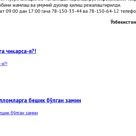
исобини жамлаш ва умумий дуолар қилиш режалаштирилди.
ат 09:00 дан 17:00 гача 78-150-33-44 ва 78-150-64-12 телефо
Ўзбекисто
а чиқарса-я?!
алломларга бешик бўлган замин