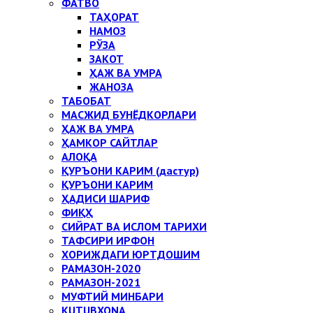
ФАТВО
ТАҲОРАТ
НАМОЗ
РЎЗА
ЗАКОТ
ҲАЖ ВА УМРА
ЖАНОЗА
ТАБОБАТ
МАСЖИД БУНЁДКОРЛАРИ
ҲАЖ ВА УМРА
ҲАМКОР САЙТЛАР
АЛОҚА
ҚУРЪОНИ КАРИМ (дастур)
ҚУРЪОНИ КАРИМ
ҲАДИСИ ШАРИФ
ФИҚҲ
СИЙРАТ ВА ИСЛОМ ТАРИХИ
ТАФСИРИ ИРФОН
ХОРИЖДАГИ ЮРТДОШИМ
РАМАЗОН-2020
РАМАЗОН-2021
МУФТИЙ МИНБАРИ
KUTUBXONA