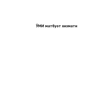
ЎМИ матбуот хизмати