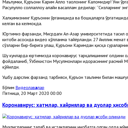
Маълумки, Қуръони Карим Аллоҳ таолонинг Каломидир! Уни ўрган
Расулуллоҳ соллаллоҳу алайҳи васаллам дедилар: “Сизларнинг э
Халқимизнинг Қуръонни ўрганишида ва бошқаларга ўргатишида 
келган ва келмоқда.
Юртимиз фарзанди, Мисрдаги Ал-Азҳар университетида таҳсил о
китоби асосида видео қўлланма тайёрланди. 27 йиллик меҳнат 
сўзларни бир-бирига улаш, Қуръони Каримдан қисқа сураларнинг
Шу кунларда юртимизда коронавирус тарқалишининг олдини ол
фойдаланиб, Ўзбекистон Мусулмонлари идорасининг расмий Mu
қўйилди.
Ушбу дарслик фарзанд тарбияси, Қуръон таълими билан машғул
Бўлим
Видеолавҳалар
Пятница, 20 Март 2020 00:00
Коронавирус: хатмлар, хайриялар ва дуолар ҳисо
Мухлисларнинг талаб ва истакларини инобатга олган ҳолда м