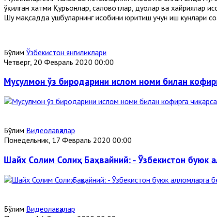
ўқилган хатми Қуръонлар, саловотлар, дуолар ва хайриялар ҳ
Шу мақсадда ушбуларнинг ҳисобини юритиш учун иш кунлари со
Бўлим
Ўзбекистон янгиликлари
Четверг, 20 Февраль 2020 00:00
Мусулмон ўз биродарини ислом номи билан кофирг
Бўлим
Видеолавҳалар
Понедельник, 17 Февраль 2020 00:00
Шайх Солим Солиҳ Баҳвайний: - Ўзбекистон буюк 
Бўлим
Видеолавҳалар