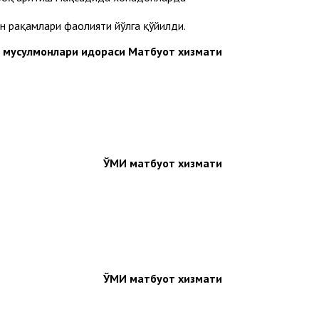
н рақамлари фаолияти йўлга қўйилди.
н мусулмонлари идораси Матбуот хизмати
ЎМИ матбуот хизмати
ЎМИ матбуот хизмати