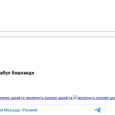
қабул бошланди
увеличить размер шрифта