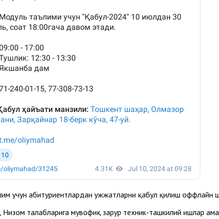
лим учун абитуриентлардан ҳужжатларни қабул қилиш оффлайн 
, Низом талабларига мувофиқ зарур техник-ташкилий ишлар ама