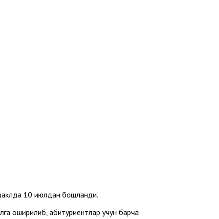
шаклда 10 июлдан бошланди.
лга оширилиб, абитуриентлар учун барча