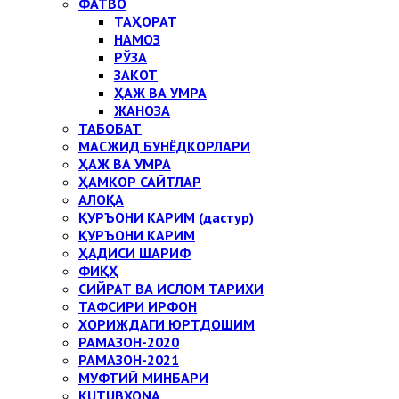
ФАТВО
ТАҲОРАТ
НАМОЗ
РЎЗА
ЗАКОТ
ҲАЖ ВА УМРА
ЖАНОЗА
ТАБОБАТ
МАСЖИД БУНЁДКОРЛАРИ
ҲАЖ ВА УМРА
ҲАМКОР САЙТЛАР
АЛОҚА
ҚУРЪОНИ КАРИМ (дастур)
ҚУРЪОНИ КАРИМ
ҲАДИСИ ШАРИФ
ФИҚҲ
СИЙРАТ ВА ИСЛОМ ТАРИХИ
ТАФСИРИ ИРФОН
ХОРИЖДАГИ ЮРТДОШИМ
РАМАЗОН-2020
РАМАЗОН-2021
МУФТИЙ МИНБАРИ
KUTUBXONA