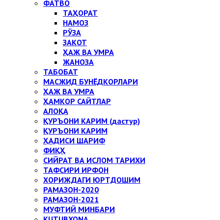
ФАТВО
ТАҲОРАТ
НАМОЗ
РЎЗА
ЗАКОТ
ҲАЖ ВА УМРА
ЖАНОЗА
ТАБОБАТ
МАСЖИД БУНЁДКОРЛАРИ
ҲАЖ ВА УМРА
ҲАМКОР САЙТЛАР
АЛОҚА
ҚУРЪОНИ КАРИМ (дастур)
ҚУРЪОНИ КАРИМ
ҲАДИСИ ШАРИФ
ФИҚҲ
СИЙРАТ ВА ИСЛОМ ТАРИХИ
ТАФСИРИ ИРФОН
ХОРИЖДАГИ ЮРТДОШИМ
РАМАЗОН-2020
РАМАЗОН-2021
МУФТИЙ МИНБАРИ
KUTUBXONA