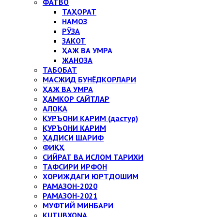
ФАТВО
ТАҲОРАТ
НАМОЗ
РЎЗА
ЗАКОТ
ҲАЖ ВА УМРА
ЖАНОЗА
ТАБОБАТ
МАСЖИД БУНЁДКОРЛАРИ
ҲАЖ ВА УМРА
ҲАМКОР САЙТЛАР
АЛОҚА
ҚУРЪОНИ КАРИМ (дастур)
ҚУРЪОНИ КАРИМ
ҲАДИСИ ШАРИФ
ФИҚҲ
СИЙРАТ ВА ИСЛОМ ТАРИХИ
ТАФСИРИ ИРФОН
ХОРИЖДАГИ ЮРТДОШИМ
РАМАЗОН-2020
РАМАЗОН-2021
МУФТИЙ МИНБАРИ
KUTUBXONA