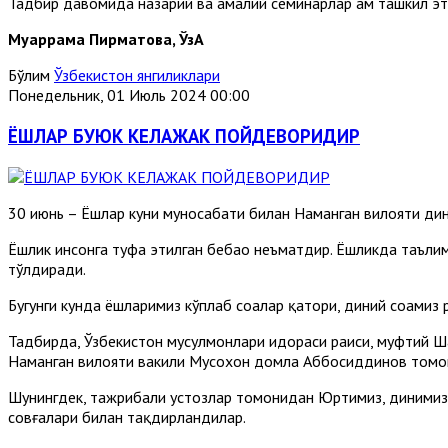
Тадбир давомида назарий ва амалий семинарлар ҳам ташкил эт
Муҳаррама Пирматова, ЎзА
Бўлим
Ўзбекистон янгиликлари
Понедельник, 01 Июль 2024 00:00
ЁШЛАР БУЮК КЕЛАЖАК ПОЙДЕВОРИДИР
30 июнь – Ёшлар куни муносабати билан Наманган вилояти дин
Ёшлик инсонга туҳфа этилган бебаҳо неъматдир. Ёшликда таълим
тўлдиради.
Бугунги кунда ёшларимиз кўплаб соҳалар қатори, диний соҳами
Тадбирда, Ўзбекистон мусулмонлари идораси раиси, муфтий 
Наманган вилояти вакили Мусохон домла Аббосиддинов томо
Шунингдек, тажрибали устозлар томонидан Юртимиз, динимиз 
совғалари билан тақдирландилар.