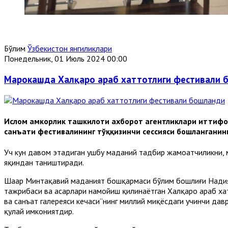
Бўлим
Ўзбекистон янгиликлари
Понедельник, 01 Июль 2024 00:00
Марокашда Халқаро араб хаттотлиги фестивали 
Ислом ҳамкорлик ташкилоти ахборот агентликлари иттифо
санъати фестивалининг тўққизинчи сессияси бошланганини
Уч кун давом этадиган ушбу маданий тадбир жамоатчиликни, м
яқиндан таништиради.
Шаҳар Минтақавий маданият бошқармаси бўлим бошлиғи Надия 
тажрибаси ва асарлари намойиш қилинаётган Халқаро араб хат
ва санъат галереяси кечаси”нинг миллий миқёсдаги учинчи дав
қулай имкониятдир.