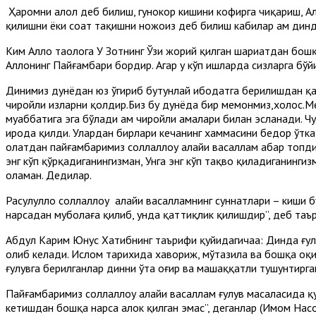
Ҳаромни ҳалол деб билиш, гуноҳкор кишини кофирга чиқариш, А
қилишни ёки соат тақишни ножоиз деб билиш кабилар ҳам динд
Ким Аллоҳ таолога У Зотнинг Ўзи жорий қилган шариатдан бошқа
Аллоҳнинг Пайғамбари бордир. Агар у кўп ишларда сизларга бўйи
Динимиз дунёдан юз ўгириб бутунлай ибодатга берилишдан қа
чиройли изларни қолдир.Биз бу дунёда бир меҳмонмиз,холос.М
муҳаббатига эга бўлади ҳам чиройли амалари билан эсланади. Ч
ирода қилди. Улардан бирлари кечанинг хаммасини бедор ўтка
ҳолатдан пайғамбаримиз соллаллоҳу алайҳи васаллам ҳабар топди
энг кўп қўрқадиганингизман, Унга энг кўп тақво қиладиганингизм
оламан. Дедилар.
Расулуллоҳ соллаллоҳу алайҳи васалламнинг суннатлари – киши 
нарсадан муболаға қилиб, унда қаттиқлик қилишдир”, деб таър
Абдул Карим Юнус Хатибнинг таърифи қуйидагичаа: Динда ғулу
олиб келади. Ислом тарихида хавориж, мўтазила ва бошқа оқим
ғулувга берилганлар динни ўта оғир ва машаққатли тушунтирг
Пайғамбаримиз соллаллоҳу алайҳи васаллам ғулув масаласида қ
кетишдан бошқа нарса ҳалок қилган эмас”, деганлар (Имом Насои