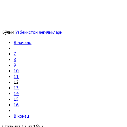
Бўлим
Ўзбекистон янгиликлари
В начало
7
8
9
10
11
12
13
14
15
16
В конец
Страница 12 из 1683