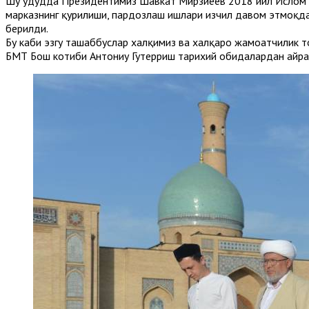
Шу ҳудудда Президентимиз Шавкат Мирзиёев 2018 йил Ислом ци
марказнинг қурилиши, пардозлаш ишлари изчил давом этмоқда
берилди.
Бу каби эзгу ташаббуслар халқимиз ва халқаро жамоатчилик т
БМТ Бош котиби Антониу Гутерриш тарихий обидалардан ҳайрат