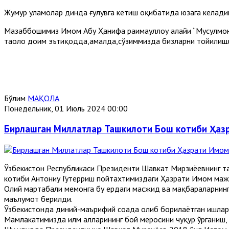
Жумҳур уламолар динда ғулувга кетиш оқибатида юзага келади
Мазҳаббошимиз Имом Абу Ҳанифа раҳимаҳуллоҳу алайҳи “Мусулмон 
таоло доим эътиқодда,амалда,сўзиммизда бизларни тойилишл
Бўлим
МАҚОЛА
Понедельник, 01 Июль 2024 00:00
Бирлашган Миллатлар Ташкилоти Бош котиби Ҳаз
Ўзбекистон Республикаси Президенти Шавкат Мирзиёевнинг т
котиби Антониу Гутерриш пойтахтимиздаги Ҳазрати Имом маж
Олий мартабали меҳмонга бу ердаги масжид ва мақбараларнинг
маълумот берилди.
Ўзбекистонда диний-маърифий соҳада олиб борилаётган ишлар,
Мамлакатимизда илм аҳлларининг бой меросини чуқур ўрганиш,