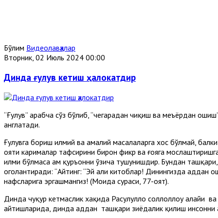
Бўлим
Видеолавҳалар
Вторник, 02 Июль 2024 00:00
Динда ғулув кетиш ҳалокатдир
“Ғулув” арабча сўз бўлиб, “чегарадан чиқиш ва меъёрдан оши
англатади.
Ғулувга бориш илмий ва амалий масалаларга хос бўлмай, балк
ояти карималар тафсирини бирон фикр ва ғояга мослаштиришга
илми бўлмаса ҳам қуръонни ўзича тушунишдир. Бундан ташқари,
огоҳлантиради: “Айтинг: “Эй аҳли китоблар! Динингизда ҳаддан
нафсларига эргашмангиз! (Моида сураси, 77-оят).
Динда чуқур кетмаслик хақида Расулуллоҳ соллоллоҳу алайҳи ва
айтишларида, динда ҳаддан ташқари зиёдалик қилиш инсонни ҳа