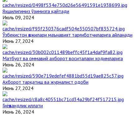
Яхшилигимиз ўзимизга қайтади
Июль 09, 2024
Ўзбекистон ҳожилари маънавият тарғиботчиларига айланади
Июнь 27, 2024
Матбуот ва оммавий ахборот воситалари ходимларига
Июнь 26, 2024
Ахборот тарқатиш ва журналист одоби
Июнь 27, 2024
Гиёҳвандлик иллати
Июнь 26, 2024