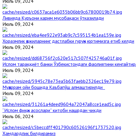
Июль 09, 2024
Ливияда Қуръони карим мусобақаси ўтказилади
Июль 09, 2024
Хоразмлик ҳожиларнинг дастлабки гуруҳи юртимизга етиб келди
Июль 09, 2024
Ислом тараққиёт банки Ўзбекистондаги фаолиятини кенгайти
Июль 09, 2024
Муҳаррам ойи бошида Каъбапўш алмаштирилди
Июль 09, 2024
“Ислом фиқҳи асослари” китоби нашрдан чиқди
Июль 06, 2024
Ҳамдардлик билдирамиз