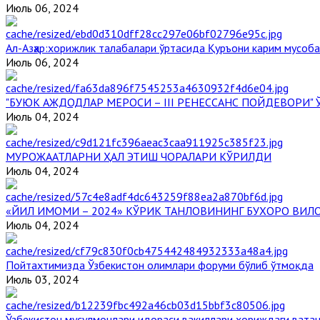
Июль 06, 2024
Aл-Aзҳар:хорижлик талабалари ўртасида Қуръони карим мусоб
Июль 06, 2024
"БУЮК АЖДОДЛАР МЕРОСИ – III РЕНЕССАНС ПОЙДЕВОРИ
Июль 04, 2024
МУРОЖААТЛАРНИ ҲАЛ ЭТИШ ЧОРАЛАРИ КЎРИЛДИ
Июль 04, 2024
«ЙИЛ ИМОМИ – 2024» КЎРИК ТАНЛОВИНИНГ БУХОРО ВИЛ
Июль 04, 2024
Пойтахтимизда Ўзбекистон олимлари форуми бўлиб ўтмоқда
Июль 03, 2024
Ўзбекистон мусулмонлари идораси вакиллари хориждаги вата