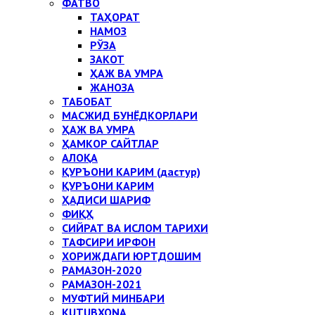
ФАТВО
ТАҲОРАТ
НАМОЗ
РЎЗА
ЗАКОТ
ҲАЖ ВА УМРА
ЖАНОЗА
ТАБОБАТ
МАСЖИД БУНЁДКОРЛАРИ
ҲАЖ ВА УМРА
ҲАМКОР САЙТЛАР
АЛОҚА
ҚУРЪОНИ КАРИМ (дастур)
ҚУРЪОНИ КАРИМ
ҲАДИСИ ШАРИФ
ФИҚҲ
СИЙРАТ ВА ИСЛОМ ТАРИХИ
ТАФСИРИ ИРФОН
ХОРИЖДАГИ ЮРТДОШИМ
РАМАЗОН-2020
РАМАЗОН-2021
МУФТИЙ МИНБАРИ
KUTUBXONA