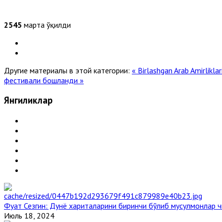
2545
марта ўқилди
Другие материалы в этой категории:
« Birlashgan Arab Amirlikla
фестивали бошланди »
Янгиликлар
Фуат Сезгин: Дунё хариталарини биринчи бўлиб мусулмонлар ч
Июль 18, 2024