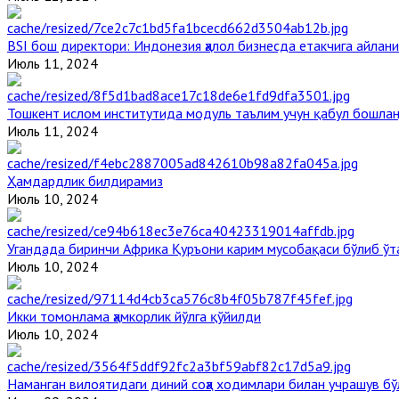
BSI бош директори: Индонезия ҳалол бизнесда етакчига айлани
Июль 11, 2024
Тошкент ислом институтида модуль таълим учун қабул бошла
Июль 11, 2024
Ҳамдардлик билдирамиз
Июль 10, 2024
Угандада биринчи Aфрика Қуръони карим мусобақаси бўлиб ўт
Июль 10, 2024
Икки томонлама ҳамкорлик йўлга қўйилди
Июль 10, 2024
Наманган вилоятидаги диний соҳа ходимлари билан учрашув бў