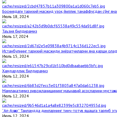
Босниядаги тарихий масжид узоқ йиллик танаффусдан сўнг ян
Июль 18, 2024
Таъзия билдирамиз
Июль 17, 2024
Истанбулнинг тарихий масжиди зиёратчиларни яна қарши ола
Июль 15, 2024
Ҳамдардлик билдирамиз
Июль 12, 2024
Мамлакатимиз ривожланишининг маънавий асосларини мустаҳка
Июль 12, 2024
“Ал-Азҳар” Таиландда динларнинг тинч-тотув яшашга тарғиб э
Июль 12, 2024