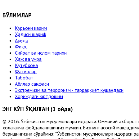
БЎЛИМЛАР
Қуръони карим
Ҳадиси шариф
Ақида
Фиқҳ
Сийрат ва ислом тарихи
Ҳаж ва умра
Кутубхона
Фатволар
Табобат
Аёллар саҳифаси
Экстремизм ва терроризм - тарраққиёт кушандаси
Хориждаги юртдошим
ЭНГ КЎП ЎҚИЛГАН (1 ойда)
© 2016. Ўзбекистон мусулмонлари идораси. Оммавий ахборот 
хоҳлаганча фойдаланишингиз мумкин. Бизнинг асосий мақсадими
беришингизни сўраймиз: “Ўзбекистон мусулмонлари идораси рас