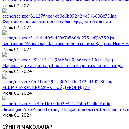
Июль 02, 2024
Фарғонада ҳожиларнинг дастлабки гуруҳи кутиб олинди
Июль 02, 2024
Бирлашган Миллатлар Ташкилоти Бош котиби Ҳазрати Имом 
Июль 01, 2024
Марокашда Халқаро араб хаттотлиги фестивали бошланди
Июль 01, 2024
ЁШЛАР БУЮК КЕЛАЖАК ПОЙДЕВОРИДИР
Июль 01, 2024
Birlashgan Arab Amirliklarining “Hidoya” markazi rahbari bilan mazm
Июль 01, 2024
СЎНГГИ МАҚОЛАЛАР