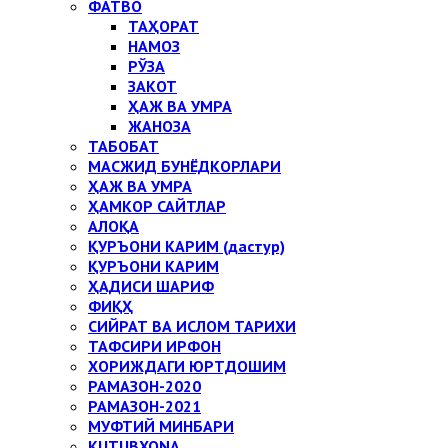
ФАТВО
ТАҲОРАТ
НАМОЗ
РЎЗА
ЗАКОТ
ҲАЖ ВА УМРА
ЖАНОЗА
ТАБОБАТ
МАСЖИД БУНЁДКОРЛАРИ
ҲАЖ ВА УМРА
ҲАМКОР САЙТЛАР
АЛОҚА
ҚУРЪОНИ КАРИМ (дастур)
ҚУРЪОНИ КАРИМ
ҲАДИСИ ШАРИФ
ФИҚҲ
СИЙРАТ ВА ИСЛОМ ТАРИХИ
ТАФСИРИ ИРФОН
ХОРИЖДАГИ ЮРТДОШИМ
РАМАЗОН-2020
РАМАЗОН-2021
МУФТИЙ МИНБАРИ
KUTUBXONA