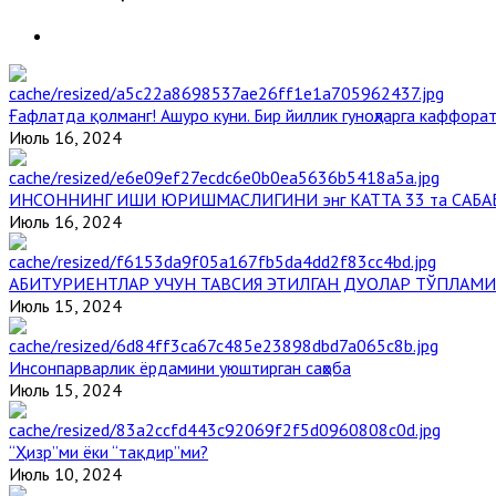
Ғафлатда қолманг! Ашуро куни. Бир йиллик гуноҳларга каффорат
Июль 16, 2024
ИНСОННИНГ ИШИ ЮРИШМАСЛИГИНИ энг КАТТА 33 та САБА
Июль 16, 2024
АБИТУРИЕНТЛАР УЧУН ТАВСИЯ ЭТИЛГАН ДУОЛАР ТЎПЛАМИ
Июль 15, 2024
Инсонпарварлик ёрдамини уюштирган саҳоба
Июль 15, 2024
“Ҳизр”ми ёки “тақдир”ми?
Июль 10, 2024