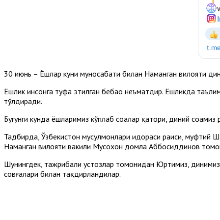
30 июнь – Ёшлар куни муносабати билан Наманган вилояти дин
Ёшлик инсонга туҳфа этилган бебаҳо неъматдир. Ёшликда таълим
тўлдиради.
Бугунги кунда ёшларимиз кўплаб соҳалар қатори, диний соҳами
Тадбирда, Ўзбекистон мусулмонлари идораси раиси, муфтий 
Наманган вилояти вакили Мусохон домла Аббосиддинов томо
Шунингдек, тажрибали устозлар томонидан Юртимиз, динимиз 
совғалари билан тақдирландилар.