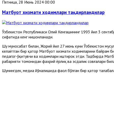
Пятница, 28 Июнь 2024 00:00
Матбуот хизмати ходимлари тақдирландилар
Ўзбекистон Республикаси Олий Кенгашининг 1993 йил 3 сентяб
сифатида кенг нишонланади.
Шу муносабат билан, Жорий йил 27 июнь куни Ўзбекистон мус
келаётган бир қатор Матбуот хизмати ходимларини байрам би
педагог-ўқитувчи ва ходимлари иштирок этди. Тадбирда Матбу
раҳбарияти томонидан фахрий ёрлиқ ва эсдалик совғалари би
Шунингдек, медиа йўналишида фаол бўлган бир қатор талабала