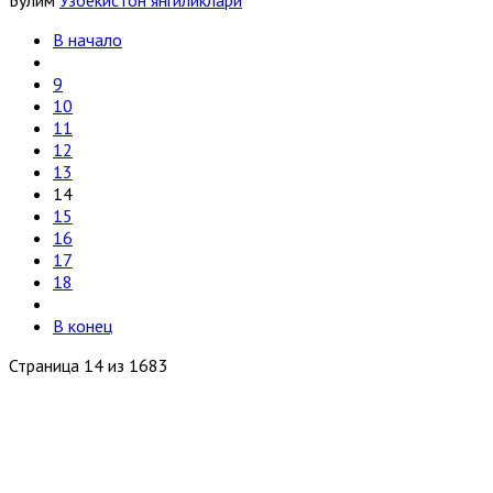
Бўлим
Ўзбекистон янгиликлари
В начало
9
10
11
12
13
14
15
16
17
18
В конец
Страница 14 из 1683