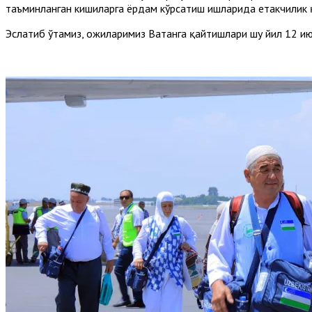
таъминланган кишиларга ёрдам кўрсатиш ишларида етакчилик 
Эслатиб ўтамиз, ҳожиларимиз Ватанга қайтишлари шу йил 12 и