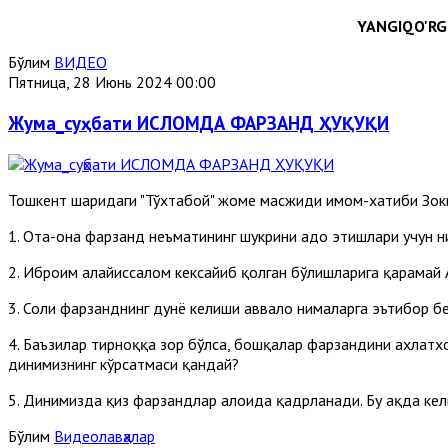
YANGIQO'RG'
Бўлим
ВИДЕО
Пятница, 28 Июнь 2024 00:00
Жума_суҳбати ИСЛОМДА ФАРЗАНД ҲУҚУҚИ
Тошкент шаҳридаги "Тўхтабой" жоме масжиди имом-хатиби З
1. Ота-она фарзанд неъматининг шукрини адо этишлари учун н
2. Иброҳим алайҳиссалом кексайиб қолган бўлишларига қарамай 
3. Солиҳ фарзанднинг дунё келиши аввало нималарга эътибор б
4. Баъзилар тирноққа зор бўлса, бошқалар фарзандини ахлатхо
динимизнинг кўрсатмаси қандай?
5. Динимизда қиз фарзандлар алоҳида қадрланади. Бу ҳақда кел
Бўлим
Видеолавҳалар