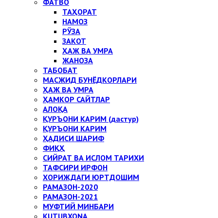
ФАТВО
ТАҲОРАТ
НАМОЗ
РЎЗА
ЗАКОТ
ҲАЖ ВА УМРА
ЖАНОЗА
ТАБОБАТ
МАСЖИД БУНЁДКОРЛАРИ
ҲАЖ ВА УМРА
ҲАМКОР САЙТЛАР
АЛОҚА
ҚУРЪОНИ КАРИМ (дастур)
ҚУРЪОНИ КАРИМ
ҲАДИСИ ШАРИФ
ФИҚҲ
СИЙРАТ ВА ИСЛОМ ТАРИХИ
ТАФСИРИ ИРФОН
ХОРИЖДАГИ ЮРТДОШИМ
РАМАЗОН-2020
РАМАЗОН-2021
МУФТИЙ МИНБАРИ
KUTUBXONA