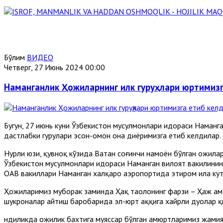
Бўлим
ВИДЕО
Четверг, 27 Июнь 2024 00:00
Наманганлик Ҳожиларнинг илк гуруҳлари юртимизг
Бугун, 27 июнь куни Ўзбекистон мусулмонлари идораси Наман
дастлабки гуруҳлари эсон-омон она диёримизга етиб келдилар.
Нурли юзи, қувноқ кўзида Ватан соғинчи намоён бўлган ҳожил
Ўзбекистон мусулмонлари идораси Наманган вилоят вакилинин
ОАВ вакиллари Наманган халқаро аэропортида эҳтиром ила ку
Ҳожиларимиз муборак заминда Ҳақ таолонинг фарзи – Ҳаж амал
шукроналар айтиш баробарида эл-юрт ҳаққига хайрли дуолар 
ндиликда ҳожилик бахтига муяссар бўлган ҳамюртларимиз жамия