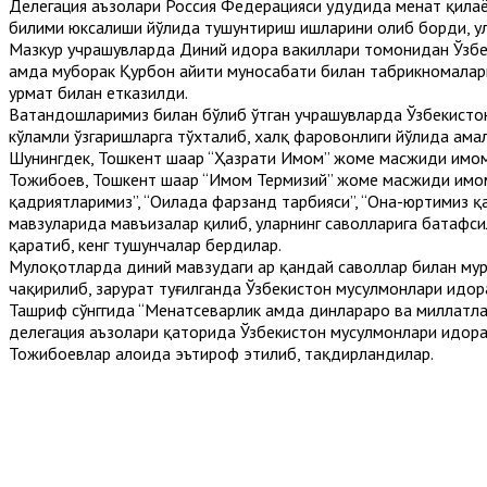
Делегация аъзолари Россия Федерацияси ҳудудида меҳнат қилаё
билими юксалиши йўлида тушунтириш ишларини олиб борди, ул
Мазкур учрашувларда Диний идора вакиллари томонидан Ўзбек
ҳамда муборак Қурбон ҳайити муносабати билан табрикномала
ҳурмат билан етказилди.
Ватандошларимиз билан бўлиб ўтган учрашувларда Ўзбекистон
кўламли ўзгаришларга тўхталиб, халқ фаровонлиги йўлида амал
Шунингдек, Тошкент шаҳар “Ҳазрати Имом” жоме масжиди имо
Тожибоев, Тошкент шаҳар “Имом Термизий” жоме масжиди имом-
қадриятларимиз”, “Оилада фарзанд тарбияси”, “Она-юртимиз қад
мавзуларида мавъизалар қилиб, уларнинг саволларига батафси
қаратиб, кенг тушунчалар бердилар.
Мулоқотларда диний мавзудаги ҳар қандай саволлар билан м
чақирилиб, зарурат туғилганда Ўзбекистон мусулмонлари идо
Ташриф сўнггида “Меҳнатсеварлик ҳамда динлараро ва миллатла
делегация аъзолари қаторида Ўзбекистон мусулмонлари идор
Тожибоевлар алоҳида эътироф этилиб, тақдирландилар.