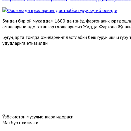
Бундан бир ой муқаддам 1600 дан зиёд фарғоналик юртдошла
амалларини адо этган юртдошларимиз Жидда-Фарғона йўналиш
Бугун, эрта тонгда ҳожиларнинг дастлабки беш гуруҳи ишчи гур
ҳудудларига етказилди.
Ўзбекистон мусулмонлари идораси
Матбуот хизмати