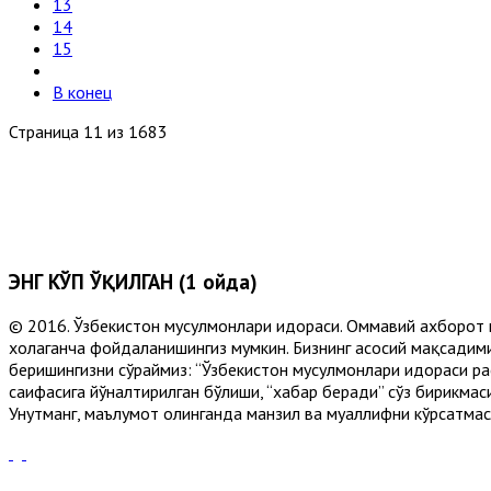
13
14
15
В конец
Страница 11 из 1683
ЭНГ КЎП ЎҚИЛГАН (1 ойда)
© 2016. Ўзбекистон мусулмонлари идораси. Оммавий ахборот 
хоҳлаганча фойдаланишингиз мумкин. Бизнинг асосий мақсадими
беришингизни сўраймиз: “Ўзбекистон мусулмонлари идораси рас
саҳифасига йўналтирилган бўлиши, “хабар беради” сўз бирикмас
Унутманг, маълумот олинганда манзил ва муаллифни кўрсатмасл