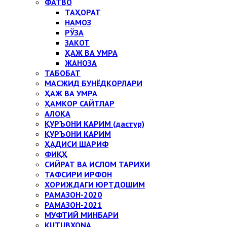
ФАТВО
ТАҲОРАТ
НАМОЗ
РЎЗА
ЗАКОТ
ҲАЖ ВА УМРА
ЖАНОЗА
ТАБОБАТ
МАСЖИД БУНЁДКОРЛАРИ
ҲАЖ ВА УМРА
ҲАМКОР САЙТЛАР
АЛОҚА
ҚУРЪОНИ КАРИМ (дастур)
ҚУРЪОНИ КАРИМ
ҲАДИСИ ШАРИФ
ФИҚҲ
СИЙРАТ ВА ИСЛОМ ТАРИХИ
ТАФСИРИ ИРФОН
ХОРИЖДАГИ ЮРТДОШИМ
РАМАЗОН-2020
РАМАЗОН-2021
МУФТИЙ МИНБАРИ
KUTUBXONA