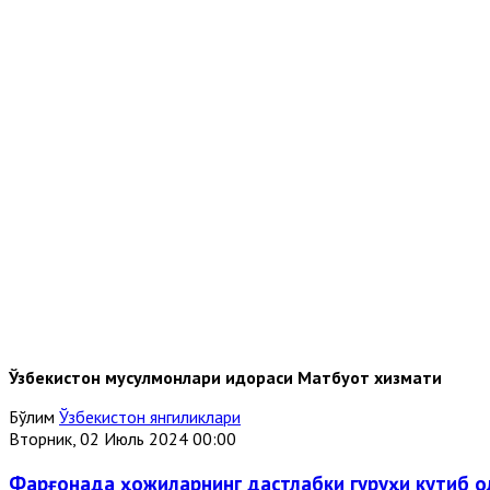
Ўзбекистон мусулмонлари идораси Матбуот хизмати
Бўлим
Ўзбекистон янгиликлари
Вторник, 02 Июль 2024 00:00
Фарғонада ҳожиларнинг дастлабки гуруҳи кутиб 