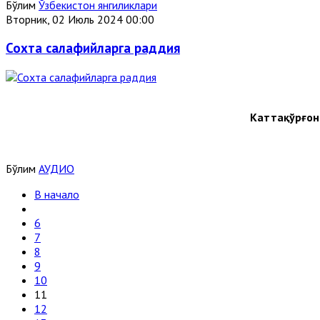
Бўлим
Ўзбекистон янгиликлари
Вторник, 02 Июль 2024 00:00
Сохта салафийларга раддия
Каттақўрғон
Бўлим
АУДИО
В начало
6
7
8
9
10
11
12