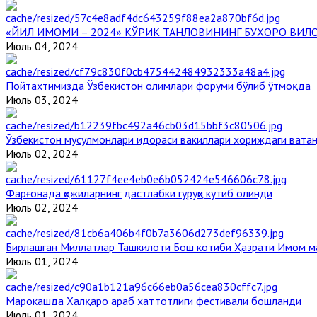
«ЙИЛ ИМОМИ – 2024» КЎРИК ТАНЛОВИНИНГ БУХОРО ВИЛ
Июль 04, 2024
Пойтахтимизда Ўзбекистон олимлари форуми бўлиб ўтмоқда
Июль 03, 2024
Ўзбекистон мусулмонлари идораси вакиллари хориждаги вата
Июль 02, 2024
Фарғонада ҳожиларнинг дастлабки гуруҳи кутиб олинди
Июль 02, 2024
Бирлашган Миллатлар Ташкилоти Бош котиби Ҳазрати Имом 
Июль 01, 2024
Марокашда Халқаро араб хаттотлиги фестивали бошланди
Июль 01, 2024