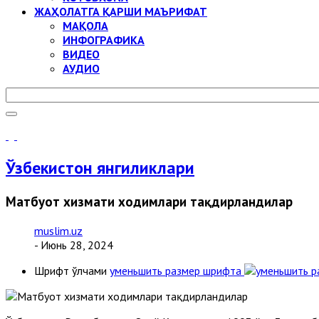
ЖАҲОЛАТГА ҚАРШИ МАЪРИФАТ
МАҚОЛА
ИНФОГРАФИКА
ВИДЕО
АУДИО
Ўзбекистон янгиликлари
Матбуот хизмати ходимлари тақдирландилар
muslim.uz
- Июнь 28, 2024
Шрифт ўлчами
уменьшить размер шрифта