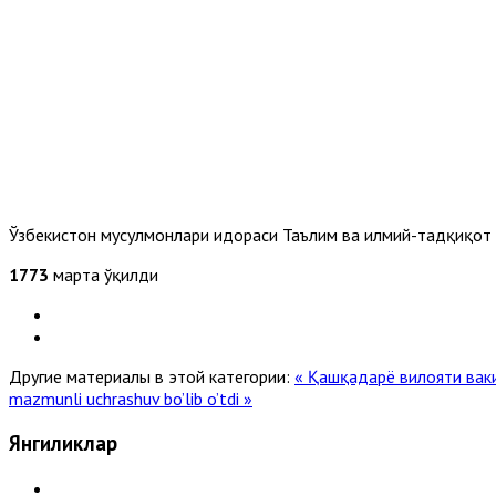
Ўзбекистон мусулмонлари идораси Таълим ва илмий-тадқиқот
1773
марта ўқилди
Другие материалы в этой категории:
« Қашқадарё вилояти ва
mazmunli uchrashuv bo’lib o’tdi »
Янгиликлар