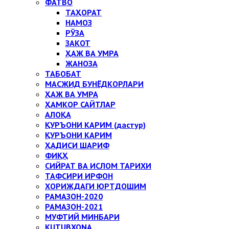
ФАТВО
ТАҲОРАТ
НАМОЗ
РЎЗА
ЗАКОТ
ҲАЖ ВА УМРА
ЖАНОЗА
ТАБОБАТ
МАСЖИД БУНЁДКОРЛАРИ
ҲАЖ ВА УМРА
ҲАМКОР САЙТЛАР
АЛОҚА
ҚУРЪОНИ КАРИМ (дастур)
ҚУРЪОНИ КАРИМ
ҲАДИСИ ШАРИФ
ФИҚҲ
СИЙРАТ ВА ИСЛОМ ТАРИХИ
ТАФСИРИ ИРФОН
ХОРИЖДАГИ ЮРТДОШИМ
РАМАЗОН-2020
РАМАЗОН-2021
МУФТИЙ МИНБАРИ
KUTUBXONA