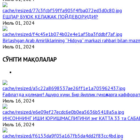
ЁШЛАР БУЮК КЕЛАЖАК ПОЙДЕВОРИДИР
Июль 01, 2024
Birlashgan Arab Amirliklarining “Hidoya” markazi rahbari bilan mazm
Июль 01, 2024
СЎНГГИ МАҚОЛАЛАР
Ғафлатда қолманг! Ашуро куни. Бир йиллик гуноҳларга каффорат
Июль 16, 2024
ИНСОННИНГ ИШИ ЮРИШМАСЛИГИНИ энг КАТТА 33 та САБА
Июль 16, 2024