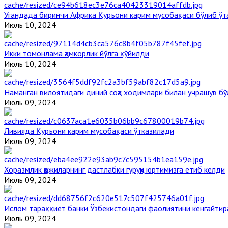
Угандада биринчи Aфрика Қуръони карим мусобақаси бўлиб ўт
Июль 10, 2024
Икки томонлама ҳамкорлик йўлга қўйилди
Июль 10, 2024
Наманган вилоятидаги диний соҳа ходимлари билан учрашув бў
Июль 09, 2024
Ливияда Қуръони карим мусобақаси ўтказилади
Июль 09, 2024
Хоразмлик ҳожиларнинг дастлабки гуруҳи юртимизга етиб келди
Июль 09, 2024
Ислом тараққиёт банки Ўзбекистондаги фаолиятини кенгайти
Июль 09, 2024