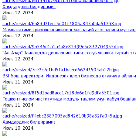
Ҳамдардлик билдирамиз
Июль 12, 2024
Мамлакатимиз ривожланишининг маънавий асосларини мустаҳка
Июль 12, 2024
“Ал-Азҳар” Таиландда динларнинг тинч-тотув яшашга тарғиб э
Июль 12, 2024
BSI бош директори: Индонезия ҳалол бизнесда етакчига айлани
Июль 11, 2024
Тошкент ислом институтида модуль таълим учун қабул бошла
Июль 11, 2024
Ҳамдардлик билдирамиз
Июль 10, 2024