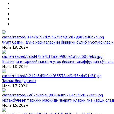
Фуат Сезгин: Дунё хариталарини биринчи бўлиб мусулмонлар ч
Июль 18, 2024
Босниядаги тарихий масжид узоқ йиллик танаффусдан сўнг ян
Июль 18, 2024
Таъзия билдирамиз
Июль 17, 2024
Истанбулнинг тарихий масжиди зиёратчиларни яна қарши ола
Июль 15, 2024