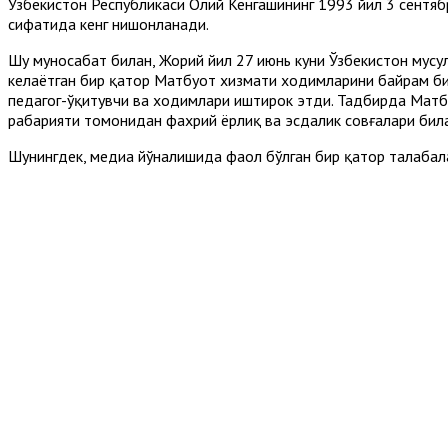
Ўзбекистон Республикаси Олий Кенгашининг 1993 йил 3 сентяб
сифатида кенг нишонланади.
Шу муносабат билан, Жорий йил 27 июнь куни Ўзбекистон мус
келаётган бир қатор Матбуот хизмати ходимларини байрам би
педагог-ўқитувчи ва ходимлари иштирок этди. Тадбирда Матбу
раҳбарияти томонидан фахрий ёрлиқ ва эсдалик совғалари би
Шунингдек, медиа йўналишида фаол бўлган бир қатор талабала