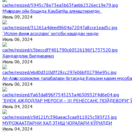
Муҳаррам ойи бошида Каъбапўш алмаштирилди
Июль 09, 2024
“Ислом фиқҳи асослари” китоби нашрдан чиқди
Июль 06, 2024
Ҳамдардлик билдирамиз
Июль 06, 2024
Aл-Aзҳар:хорижлик талабалари ўртасида Қуръони карим мусоб
Июль 06, 2024
"БУЮК АЖДОДЛАР МЕРОСИ – III РЕНЕССАНС ПОЙДЕВОРИ
Июль 04, 2024
МУРОЖААТЛАРНИ ҲАЛ ЭТИШ ЧОРАЛАРИ КЎРИЛДИ
Июль 04, 2024