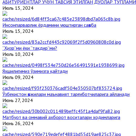
АБИТУРИЕНТЛАР УЧУН ТАВСИЯ ЭТИЛГАН ДУОЛАР ТЎПЛАМИ
Июль 15, 2024
Инсонпарварлик ёрдамини уюштирган саҳоба
Июль 15, 2024
“Ҳизр”ми ёки “тақдир”ми?
Июль 10, 2024
Яхшилигимиз ўзимизга қайтади
Июль 09, 2024
Ўзбекистон ҳожилари маънавият тарғиботчиларига айланади
Июнь 27, 2024
Матбуот ва оммавий ахборот воситалари ходимларига
Июнь 26, 2024