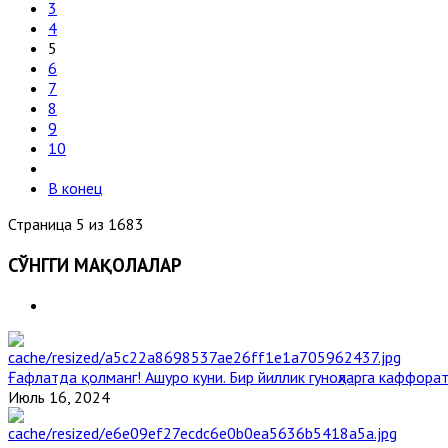
3
4
5
6
7
8
9
10
В конец
Страница 5 из 1683
СЎНГГИ МАҚОЛАЛАР
Ғафлатда қолманг! Ашуро куни. Бир йиллик гуноҳларга каффорат
Июль 16, 2024