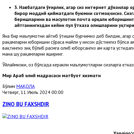
3.
Навбатдаги ўғирлик, агар сиз интернет дўконлар о
бирор моддий қийматдаги буюмни сотмоқчисиз. Сизг
беришларини ва маҳсулотни почта орқали юборишинги
айтганингиздан кейин пул ўтказа олишларини уқтири
Яна бир маълумотни айтиб ўтишни бурчимиз деб билдик, агар с
рақамларни юборишни сўраса майли у инсон дўстингиз бўлса ҳа
вақтингиз зиқ бўлиб расмга олиб юборсангиз ҳам карта устида
мана шу рақамларни яширинг.
Ўйлаймизки, оз бўлсада керакли маълумотларни сизларга етказ
Мир Араб олий мадрасаси матбуот хизмати
Бўлим
МАҚОЛА
Четверг, 11 Июль 2024 00:00
ZINO BU FAXSHDIR
Yangiqoʻr