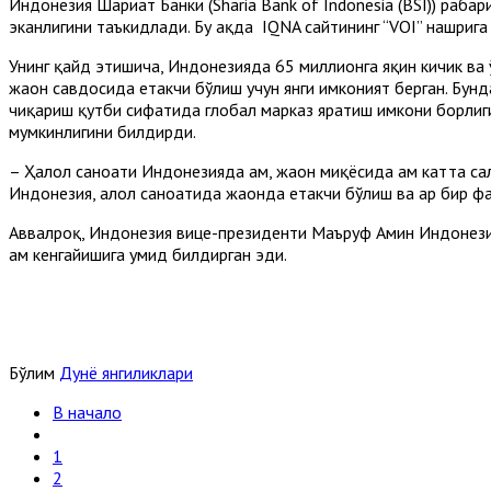
Индонезия Шариат Банки (Sharia Bank of Indonesia (BSI)) раҳба
эканлигини таъкидлади. Бу ҳақда IQNA сайтининг “VOI” нашрига
Унинг қайд этишича, Индонезияда 65 миллионга яқин кичик ва 
жаҳон савдосида етакчи бўлиш учун янги имконият берган. Бунд
чиқариш қутби сифатида глобал марказ яратиш имкони борлигин
мумкинлигини билдирди.
– Ҳалол саноати Индонезияда ҳам, жаҳон миқёсида ҳам катта сал
Индонезия, ҳалол саноатида жаҳонда етакчи бўлиш ва ҳар бир ф
Aввалроқ, Индонезия вице-президенти Маъруф Aмин Индонези
ҳам кенгайишига умид билдирган эди.
Бўлим
Дунё янгиликлари
В начало
1
2