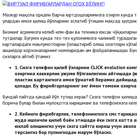
Мазкур мақола орқали барча юртдошларимизга ҳозирги кунда т
улардан ҳимоя қилиш йўлларини эслатиб ўтишни мақсад қилдик
Бизнинг асримизга келиб илм-фан ва техника юксак чўққиларн
тутдилар. Бугунги кунда тез-тез қулоғимизга чалиниб турадига
карталардаги маълумотларни ўзлаштириб олиш ҳолатлари кўпай
акциядор корхоналарнинг номларидан ҳам фойдаланишади. Бун
сизларга айтиб ўтамиз:
1.
Сизга телефон қилиб ўзларини CLICK evolution ко
ҳозиргина хаккерлик ҳужуми бўлганлигини айтишади (
пластик картангизга ҳимоя ўрнатиб берамиз дейишад
қолади. Бу фирибгарларнинг энг ёмон томони ҳозирч
Бундай пайтда қандай йўл тутиш керак? Сизга телефон қилишд
борича булар билан мулоқотга киришманг ва телефонгизга келга
2.
Кейинги фирибгарлик, телефонингизга смс тариқас
жуда ишончли қилиб баён этишади ёки сизга катта а
юклаб олишингиз учун сизга сайтга кириш учун ҳавола
терсангиз бор пулингиздан маҳрум бўласиз.