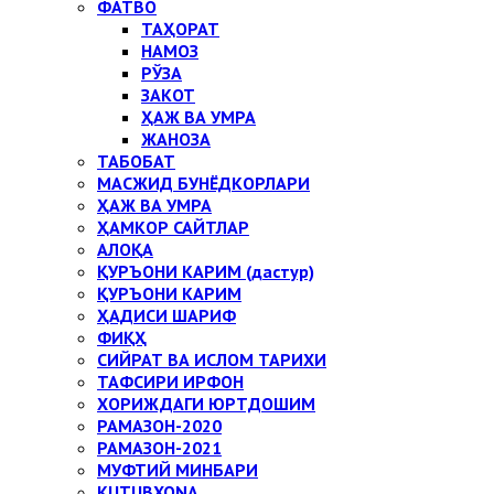
ФАТВО
ТАҲОРАТ
НАМОЗ
РЎЗА
ЗАКОТ
ҲАЖ ВА УМРА
ЖАНОЗА
ТАБОБАТ
МАСЖИД БУНЁДКОРЛАРИ
ҲАЖ ВА УМРА
ҲАМКОР САЙТЛАР
АЛОҚА
ҚУРЪОНИ КАРИМ (дастур)
ҚУРЪОНИ КАРИМ
ҲАДИСИ ШАРИФ
ФИҚҲ
СИЙРАТ ВА ИСЛОМ ТАРИХИ
ТАФСИРИ ИРФОН
ХОРИЖДАГИ ЮРТДОШИМ
РАМАЗОН-2020
РАМАЗОН-2021
МУФТИЙ МИНБАРИ
KUTUBXONA