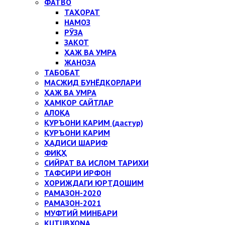
ФАТВО
ТАҲОРАТ
НАМОЗ
РЎЗА
ЗАКОТ
ҲАЖ ВА УМРА
ЖАНОЗА
ТАБОБАТ
МАСЖИД БУНЁДКОРЛАРИ
ҲАЖ ВА УМРА
ҲАМКОР САЙТЛАР
АЛОҚА
ҚУРЪОНИ КАРИМ (дастур)
ҚУРЪОНИ КАРИМ
ҲАДИСИ ШАРИФ
ФИҚҲ
СИЙРАТ ВА ИСЛОМ ТАРИХИ
ТАФСИРИ ИРФОН
ХОРИЖДАГИ ЮРТДОШИМ
РАМАЗОН-2020
РАМАЗОН-2021
МУФТИЙ МИНБАРИ
KUTUBXONA