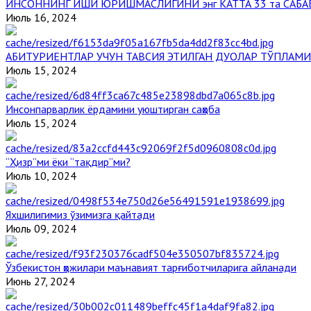
ИНСОННИНГ ИШИ ЮРИШМАСЛИГИНИ энг КАТТА 33 та САБА
Июль 16, 2024
АБИТУРИЕНТЛАР УЧУН ТАВСИЯ ЭТИЛГАН ДУОЛАР ТЎПЛАМИ
Июль 15, 2024
Инсонпарварлик ёрдамини уюштирган саҳоба
Июль 15, 2024
“Ҳизр”ми ёки “тақдир”ми?
Июль 10, 2024
Яхшилигимиз ўзимизга қайтади
Июль 09, 2024
Ўзбекистон ҳожилари маънавият тарғиботчиларига айланади
Июнь 27, 2024