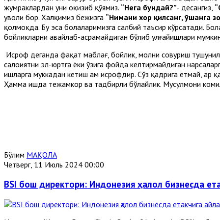
жумраклардан уни оқизиб қўямиз.
“Нега бундай?”
- десангиз,
“
уволи бор. Халқимиз бежизга
“Нимани хор қилсанг, ўшанга з
қолмоқда. Бу эса болаларимизга салбий таъсир кўрсатади. Бо
бойликларни авайлаб-асрамайдиган бўлиб улғайишлари мумкин
Исроф деганда фақат маблағ, бойлик, молни совуриш тушунил
салоҳиятни эл-юртга ёки ўзига фойда келтирмайдиган нарсалар
ишларга муккадан кетиш ҳам исрофдир. Сўз қадрига етмай, ҳар қа
Ҳамма ишда тежамкор ва тадбирли бўлайлик. Мусулмони комил
Бўлим
МАҚОЛА
Четверг, 11 Июль 2024 00:00
BSI бош директори: Индонезия ҳалол бизнесда ет