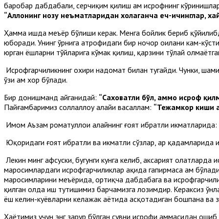
баробар дабдабали, серчиқим қилиш ҳам исрофнинг кўринишлар
“Аллоҳнинг нозу неъматларидан хоҳлаганча еч-ичинглар, ха
Ҳамма ишда меъёр бўлиши керак. Менга бойлик бериб қўйилибди
юборади. Унинг ўрнига атрофидаги бир ночор оилани кам-кўсти
юрган ёшларни тўйларига кўмак қилиш, қарзини тўлай олмаётг
Исрофгарчиликнинг охири надомат билан тугайди. Чунки, шами
ўзи ҳам хор бўлади.
Бир донишманд айганидай:
“Саховатли бўл, аммо исроф қилм
Пайғамбаримиз соллаллоҳу алайҳи васаллам:
“Тежамкор киши 
Имом Аъзам роҳматуллоҳи алайҳнинг ғоят ибратли ҳикматларида:
Юқоридаги ғоят ибратли ва ҳикматли сўзлар, ҳар қадамларида 
Лекин минг афсуски, бугунги кунга келиб, аксарият ҳолатларда
маросимлардаги исрофгарчиликлар ҳақида гапирмаса ҳам бўлади
маросимларини меъёрида, ортиқча дабдабага ва исрофгарчилик
қилган ҳолда иш тутишимиз барчамизга лозимдир. Кераксиз ўнл
ёш келин-куёвларни келажак ҳаётида асқотадиган бошпана ва 
Ҳаётимиз учун энг зарур бўлган сувни исрофи ҳаммасидан ошиб 