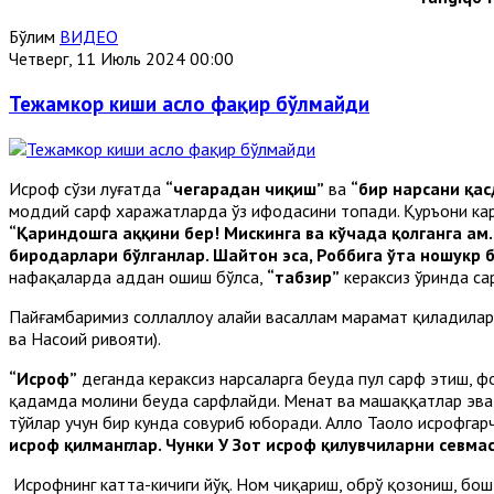
Бўлим
ВИДЕО
Четверг, 11 Июль 2024 00:00
Тежамкор киши асло фақир бўлмайди
Исроф сўзи луғатда
“чегарадан чиқиш”
ва
“бир нарсани қа
моддий сарф харажатларда ўз ифодасини топади. Қуръони к
“Қариндошга ҳаққини бер! Мискинга ва кўчада қолганга ҳам.
биродарлари бўлганлар. Шайтон эса, Роббига ўта ношукр 
нафақаларда ҳаддан ошиш бўлса,
“табзир”
кераксиз ўринда с
Пайғамбаримиз соллаллоҳу алайҳи васаллам марҳамат қиладила
ва Насоий ривояти).
“Исроф”
деганда кераксиз нарсаларга беҳуда пул сарф этиш, 
қадамда молини беҳуда сарфлайди. Меҳнат ва машаққатлар эв
тўйлар учун бир кунда совуриб юборади. Аллоҳ Таоло исрофгар
исроф қилманглар. Чунки У Зот исроф қилувчиларни севмас
Исрофнинг катта-кичиги йўқ. Ном чиқариш, обрў қозониш, бо