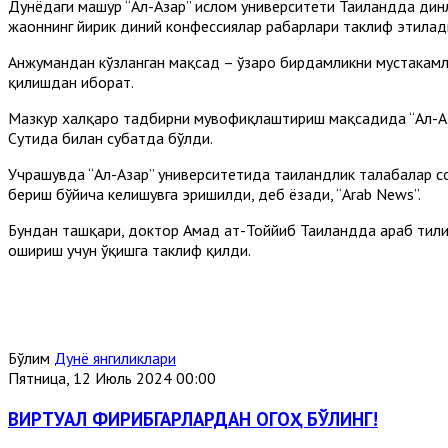
Дунёдаги машҳур “Ал-Азҳар” ислом университети Таиландда ди
жаҳоннинг йирик диний конфессиялар раҳбарлари таклиф этилад
Анжумандан кўзланган мақсад – ўзаро бирдамликни мустаҳкамл
қилишдан иборат.
Мазкур халқаро тадбирни мувофиқлаштириш мақсадида “Ал-Азҳ
Сутҳида билан суҳбатда бўлди.
Учрашувда “Ал-Азҳар” университетида таиландлик талабалар с
бериш бўйича келишувга эришилди, деб ёзади, “Arab News”.
Бундан ташқари, доктор Аҳмад ат-Тоййиб Таиландда араб тили
ошириш учун ўқишга таклиф қилди.
Бўлим
Дунё янгиликлари
Пятница, 12 Июль 2024 00:00
ВИРТУАЛ ФИРИБГАРЛАРДАН ОГОҲ БЎЛИНГ!