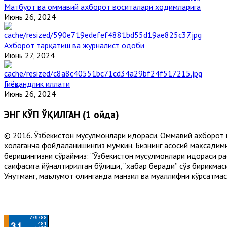
Матбуот ва оммавий ахборот воситалари ходимларига
Июнь 26, 2024
Ахборот тарқатиш ва журналист одоби
Июнь 27, 2024
Гиёҳвандлик иллати
Июнь 26, 2024
ЭНГ КЎП ЎҚИЛГАН (1 ойда)
© 2016. Ўзбекистон мусулмонлари идораси. Оммавий ахборот 
хоҳлаганча фойдаланишингиз мумкин. Бизнинг асосий мақсадими
беришингизни сўраймиз: “Ўзбекистон мусулмонлари идораси рас
саҳифасига йўналтирилган бўлиши, “хабар беради” сўз бирикмас
Унутманг, маълумот олинганда манзил ва муаллифни кўрсатмасл