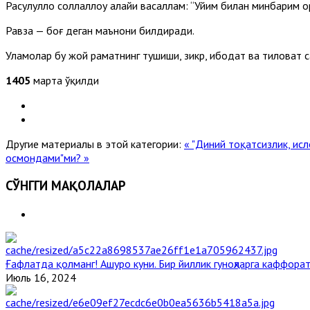
Расулуллоҳ соллаллоҳу алайҳи васаллам: “Уйим билан минбарим 
Равза — боғ деган маънони билдиради.
Уламолар бу жой раҳматнинг тушиши, зикр, ибодат ва тиловат 
1405
марта ўқилди
Другие материалы в этой категории:
« "Диний тоқатсизлик, ис
осмондами"ми? »
СЎНГГИ МАҚОЛАЛАР
Ғафлатда қолманг! Ашуро куни. Бир йиллик гуноҳларга каффорат
Июль 16, 2024