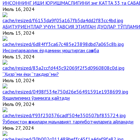
ИНСОННИНГ ИШИ ЮРИШМАСЛИГИНИ энг КАТТА 33 та САБА
Июль 16, 2024
АБИТУРИЕНТЛАР УЧУН ТАВСИЯ ЭТИЛГАН ДУОЛАР ТЎПЛАМИ
Июль 15, 2024
Инсонпарварлик ёрдамини уюштирган саҳоба
Июль 15, 2024
“Ҳизр”ми ёки “тақдир”ми?
Июль 10, 2024
Яхшилигимиз ўзимизга қайтади
Июль 09, 2024
Ўзбекистон ҳожилари маънавият тарғиботчиларига айланади
Июнь 27, 2024