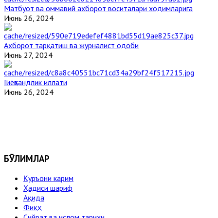
Матбуот ва оммавий ахборот воситалари ходимларига
Июнь 26, 2024
Ахборот тарқатиш ва журналист одоби
Июнь 27, 2024
Гиёҳвандлик иллати
Июнь 26, 2024
БЎЛИМЛАР
Қуръони карим
Ҳадиси шариф
Ақида
Фиқҳ
Сийрат ва ислом тарихи