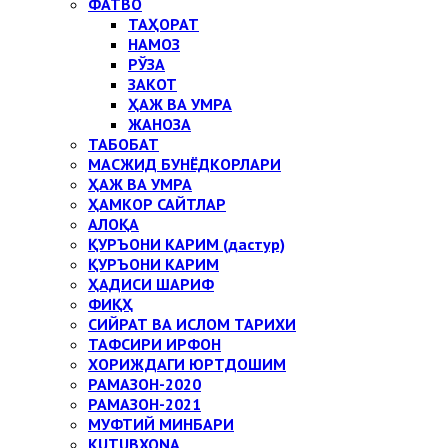
ФАТВО
ТАҲОРАТ
НАМОЗ
РЎЗА
ЗАКОТ
ҲАЖ ВА УМРА
ЖАНОЗА
ТАБОБАТ
МАСЖИД БУНЁДКОРЛАРИ
ҲАЖ ВА УМРА
ҲАМКОР САЙТЛАР
АЛОҚА
ҚУРЪОНИ КАРИМ (дастур)
ҚУРЪОНИ КАРИМ
ҲАДИСИ ШАРИФ
ФИҚҲ
СИЙРАТ ВА ИСЛОМ ТАРИХИ
ТАФСИРИ ИРФОН
ХОРИЖДАГИ ЮРТДОШИМ
РАМАЗОН-2020
РАМАЗОН-2021
МУФТИЙ МИНБАРИ
KUTUBXONA