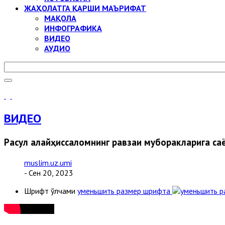
ЖАҲОЛАТГА ҚАРШИ МАЪРИФАТ
МАҚОЛА
ИНФОГРАФИКА
ВИДЕО
АУДИО
ВИДЕО
Расул алайҳиссаломнинг равзаи муборакларига са
muslim.uz.umi
- Сен 20, 2023
Шрифт ўлчами
уменьшить размер шрифта