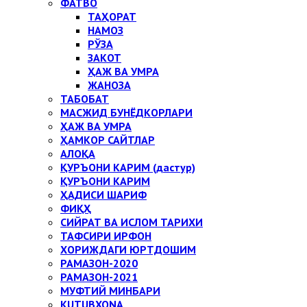
ФАТВО
ТАҲОРАТ
НАМОЗ
РЎЗА
ЗАКОТ
ҲАЖ ВА УМРА
ЖАНОЗА
ТАБОБАТ
МАСЖИД БУНЁДКОРЛАРИ
ҲАЖ ВА УМРА
ҲАМКОР САЙТЛАР
АЛОҚА
ҚУРЪОНИ КАРИМ (дастур)
ҚУРЪОНИ КАРИМ
ҲАДИСИ ШАРИФ
ФИҚҲ
СИЙРАТ ВА ИСЛОМ ТАРИХИ
ТАФСИРИ ИРФОН
ХОРИЖДАГИ ЮРТДОШИМ
РАМАЗОН-2020
РАМАЗОН-2021
МУФТИЙ МИНБАРИ
KUTUBXONA