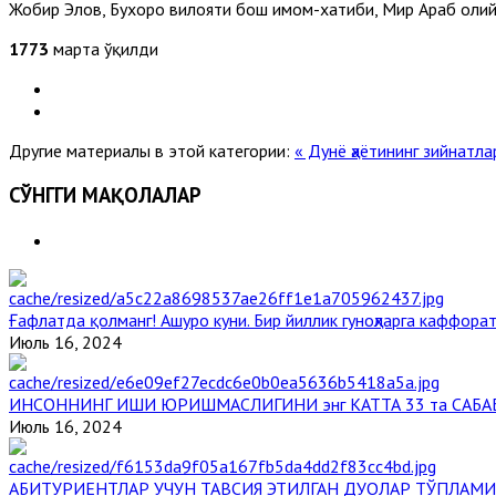
Жобир Элов, Бухоро вилояти бош имом-хатиби, Мир Араб оли
1773
марта ўқилди
Другие материалы в этой категории:
« Дунё ҳаётининг зийнатл
СЎНГГИ МАҚОЛАЛАР
Ғафлатда қолманг! Ашуро куни. Бир йиллик гуноҳларга каффорат
Июль 16, 2024
ИНСОННИНГ ИШИ ЮРИШМАСЛИГИНИ энг КАТТА 33 та САБА
Июль 16, 2024
АБИТУРИЕНТЛАР УЧУН ТАВСИЯ ЭТИЛГАН ДУОЛАР ТЎПЛАМИ