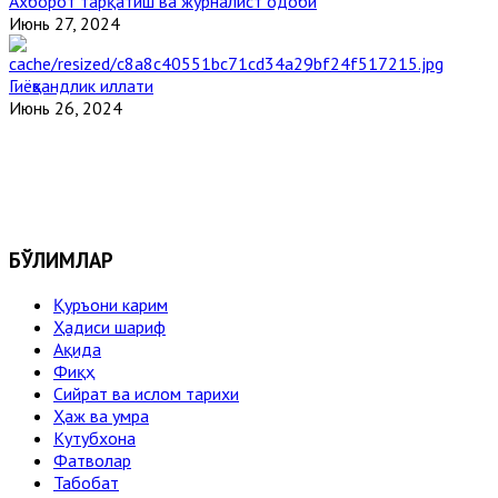
Ахборот тарқатиш ва журналист одоби
Июнь 27, 2024
Гиёҳвандлик иллати
Июнь 26, 2024
БЎЛИМЛАР
Қуръони карим
Ҳадиси шариф
Ақида
Фиқҳ
Сийрат ва ислом тарихи
Ҳаж ва умра
Кутубхона
Фатволар
Табобат