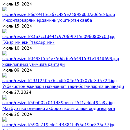
Июль 15, 2024
Инсонпарварлик ёрдамини уюштирган саҳоба
Июль 15, 2024
“Ҳизр”ми ёки “тақдир”ми?
Июль 10, 2024
Яхшилигимиз ўзимизга қайтади
Июль 09, 2024
Ўзбекистон ҳожилари маънавият тарғиботчиларига айланади
Июнь 27, 2024
Матбуот ва оммавий ахборот воситалари ходимларига
Июнь 26, 2024