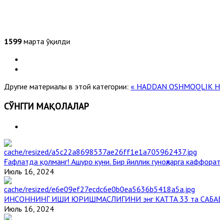
1599
марта ўқилди
Другие материалы в этой категории:
« HADDAN OSHMOQLIK H
СЎНГГИ МАҚОЛАЛАР
Ғафлатда қолманг! Ашуро куни. Бир йиллик гуноҳларга каффорат
Июль 16, 2024
ИНСОННИНГ ИШИ ЮРИШМАСЛИГИНИ энг КАТТА 33 та САБА
Июль 16, 2024