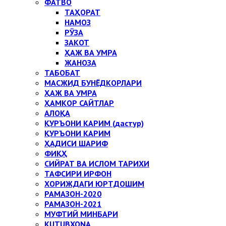
ФАТВО
ТАҲОРАТ
НАМОЗ
РЎЗА
ЗАКОТ
ҲАЖ ВА УМРА
ЖАНОЗА
ТАБОБАТ
МАСЖИД БУНЁДКОРЛАРИ
ҲАЖ ВА УМРА
ҲАМКОР САЙТЛАР
АЛОҚА
ҚУРЪОНИ КАРИМ (дастур)
ҚУРЪОНИ КАРИМ
ҲАДИСИ ШАРИФ
ФИҚҲ
СИЙРАТ ВА ИСЛОМ ТАРИХИ
ТАФСИРИ ИРФОН
ХОРИЖДАГИ ЮРТДОШИМ
РАМАЗОН-2020
РАМАЗОН-2021
МУФТИЙ МИНБАРИ
KUTUBXONA