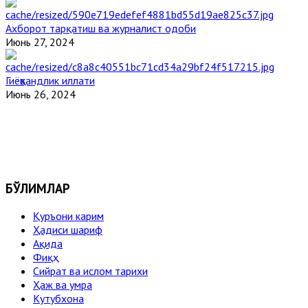
Ахборот тарқатиш ва журналист одоби
Июнь 27, 2024
Гиёҳвандлик иллати
Июнь 26, 2024
БЎЛИМЛАР
Қуръони карим
Ҳадиси шариф
Ақида
Фиқҳ
Сийрат ва ислом тарихи
Ҳаж ва умра
Кутубхона