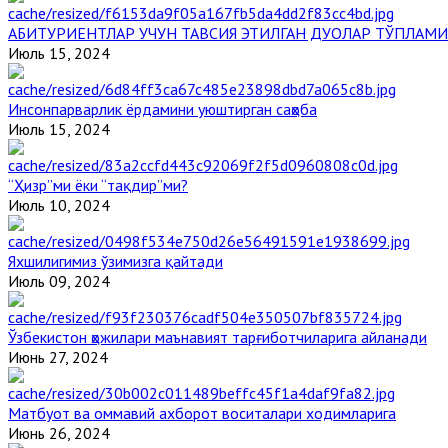
АБИТУРИЕНТЛАР УЧУН ТАВСИЯ ЭТИЛГАН ДУОЛАР ТЎПЛАМИ
Июль 15, 2024
Инсонпарварлик ёрдамини уюштирган саҳоба
Июль 15, 2024
“Ҳизр”ми ёки “тақдир”ми?
Июль 10, 2024
Яхшилигимиз ўзимизга қайтади
Июль 09, 2024
Ўзбекистон ҳожилари маънавият тарғиботчиларига айланади
Июнь 27, 2024
Матбуот ва оммавий ахборот воситалари ходимларига
Июнь 26, 2024