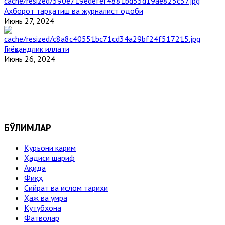
Ахборот тарқатиш ва журналист одоби
Июнь 27, 2024
Гиёҳвандлик иллати
Июнь 26, 2024
БЎЛИМЛАР
Қуръони карим
Ҳадиси шариф
Ақида
Фиқҳ
Сийрат ва ислом тарихи
Ҳаж ва умра
Кутубхона
Фатволар