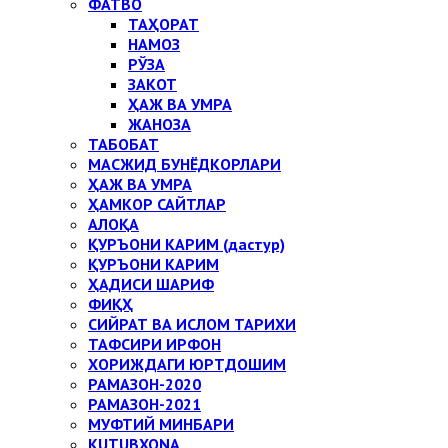
ФАТВО
ТАҲОРАТ
НАМОЗ
РЎЗА
ЗАКОТ
ҲАЖ ВА УМРА
ЖАНОЗА
ТАБОБАТ
МАСЖИД БУНЁДКОРЛАРИ
ҲАЖ ВА УМРА
ҲАМКОР САЙТЛАР
АЛОҚА
ҚУРЪОНИ КАРИМ (дастур)
ҚУРЪОНИ КАРИМ
ҲАДИСИ ШАРИФ
ФИҚҲ
СИЙРАТ ВА ИСЛОМ ТАРИХИ
ТАФСИРИ ИРФОН
ХОРИЖДАГИ ЮРТДОШИМ
РАМАЗОН-2020
РАМАЗОН-2021
МУФТИЙ МИНБАРИ
KUTUBXONA