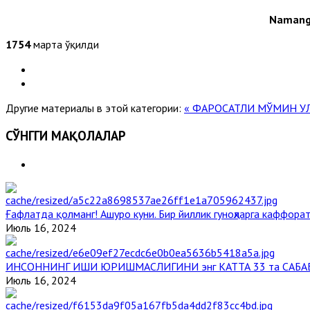
Namanga
1754
марта ўқилди
Другие материалы в этой категории:
« ФАРОСАТЛИ МЎМИН У
СЎНГГИ МАҚОЛАЛАР
Ғафлатда қолманг! Ашуро куни. Бир йиллик гуноҳларга каффорат
Июль 16, 2024
ИНСОННИНГ ИШИ ЮРИШМАСЛИГИНИ энг КАТТА 33 та САБА
Июль 16, 2024