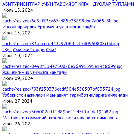
АБИТУРИЕНТЛАР УЧУН ТАВСИЯ ЭТИЛГАН ДУОЛАР ТЎПЛАМИ
Июль 15, 2024
Инсонпарварлик ёрдамини уюштирган саҳоба
Июль 15, 2024
“Ҳизр”ми ёки “тақдир”ми?
Июль 10, 2024
Яхшилигимиз ўзимизга қайтади
Июль 09, 2024
Ўзбекистон ҳожилари маънавият тарғиботчиларига айланади
Июнь 27, 2024
Матбуот ва оммавий ахборот воситалари ходимларига
Июнь 26, 2024