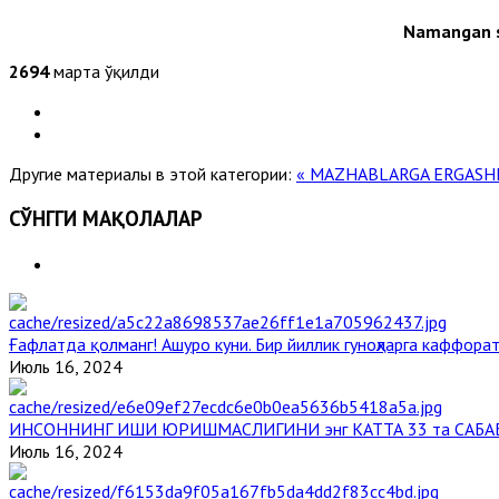
Namangan s
2694
марта ўқилди
Другие материалы в этой категории:
« MAZHABLARGA ERGASH
СЎНГГИ МАҚОЛАЛАР
Ғафлатда қолманг! Ашуро куни. Бир йиллик гуноҳларга каффорат
Июль 16, 2024
ИНСОННИНГ ИШИ ЮРИШМАСЛИГИНИ энг КАТТА 33 та САБА
Июль 16, 2024