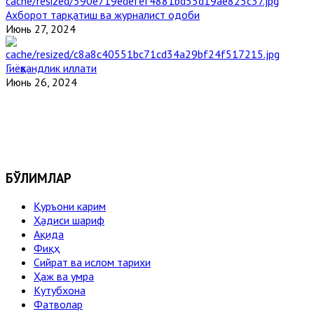
Ахборот тарқатиш ва журналист одоби
Июнь 27, 2024
Гиёҳвандлик иллати
Июнь 26, 2024
БЎЛИМЛАР
Қуръони карим
Ҳадиси шариф
Ақида
Фиқҳ
Сийрат ва ислом тарихи
Ҳаж ва умра
Кутубхона
Фатволар