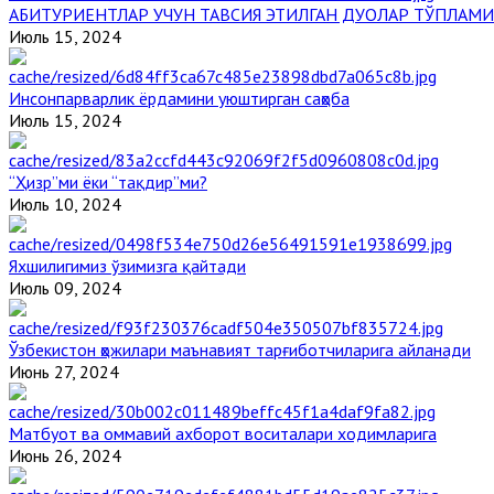
АБИТУРИЕНТЛАР УЧУН ТАВСИЯ ЭТИЛГАН ДУОЛАР ТЎПЛАМИ
Июль 15, 2024
Инсонпарварлик ёрдамини уюштирган саҳоба
Июль 15, 2024
“Ҳизр”ми ёки “тақдир”ми?
Июль 10, 2024
Яхшилигимиз ўзимизга қайтади
Июль 09, 2024
Ўзбекистон ҳожилари маънавият тарғиботчиларига айланади
Июнь 27, 2024
Матбуот ва оммавий ахборот воситалари ходимларига
Июнь 26, 2024