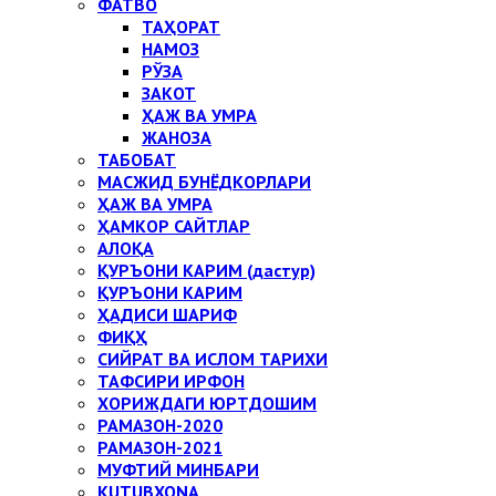
ФАТВО
ТАҲОРАТ
НАМОЗ
РЎЗА
ЗАКОТ
ҲАЖ ВА УМРА
ЖАНОЗА
ТАБОБАТ
МАСЖИД БУНЁДКОРЛАРИ
ҲАЖ ВА УМРА
ҲАМКОР САЙТЛАР
АЛОҚА
ҚУРЪОНИ КАРИМ (дастур)
ҚУРЪОНИ КАРИМ
ҲАДИСИ ШАРИФ
ФИҚҲ
СИЙРАТ ВА ИСЛОМ ТАРИХИ
ТАФСИРИ ИРФОН
ХОРИЖДАГИ ЮРТДОШИМ
РАМАЗОН-2020
РАМАЗОН-2021
МУФТИЙ МИНБАРИ
KUTUBXONA