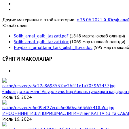
Другие материалы в этой категории:
« 25.06.2021 й. Юсуф ала
Юклаб олиш:
Solih_amal_qalb_lazzati.pdf
(1848 марта юклаб олинди)
Solih_amal_qalb_lazzati.doc
(1069 марта юклаб олинди)
Foydasiz_amallarni_tark_qilish_Ilova.doc
(595 марта юклаб
СЎНГГИ МАҚОЛАЛАР
Ғафлатда қолманг! Ашуро куни. Бир йиллик гуноҳларга каффорат
Июль 16, 2024
ИНСОННИНГ ИШИ ЮРИШМАСЛИГИНИ энг КАТТА 33 та САБА
Июль 16, 2024