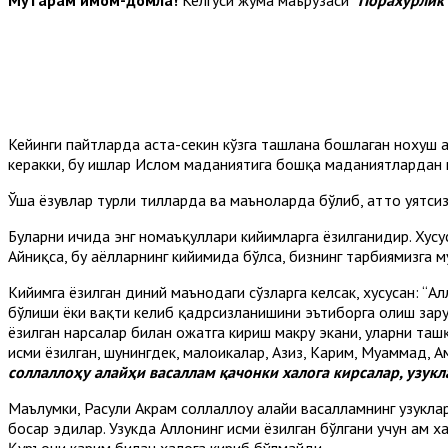
Кейинги пайтларда аста-секин кўзга ташлана бошлаган нохуш 
керакки, бу ишлар Ислом маданиятига бошқа маданиятлардан к
Ўша ёзувлар турли тилларда ва маъноларда бўлиб, ҳатто уятсиз
Буларни ичида энг номаъқуллари кийимларга ёзилганидир. Хусу
Айниқса, бу аёлларнинг кийимида бўлса, бизнинг тарбиямизга 
Кийимга ёзилган диний маънодаги сўзларга келсак, хусусан: “Алл
бўлиши ёки вақти келиб қадрсизланишини эътиборга олиш зарур
ёзилган нарсалар билан ҳожатга кириш макруҳ экани, уларни та
исми ёзилган, шунингдек, малоикалар, Азиз, Карим, Муҳаммад, А
соллаллоҳу алайҳи васаллам қачонки халога кирсалар, узук
Маълумки, Расули Акрам соллаллоҳу алайҳи васалламнинг узукла
босар эдилар. Узукда Аллоҳнинг исми ёзилган бўлгани учун ҳам х
Қуръони карим билан халога кириб бўлмайди.