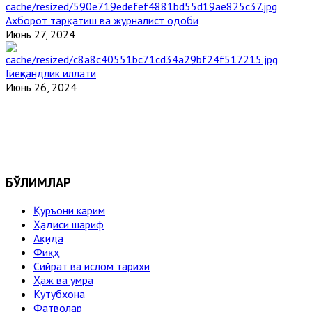
Ахборот тарқатиш ва журналист одоби
Июнь 27, 2024
Гиёҳвандлик иллати
Июнь 26, 2024
БЎЛИМЛАР
Қуръони карим
Ҳадиси шариф
Ақида
Фиқҳ
Сийрат ва ислом тарихи
Ҳаж ва умра
Кутубхона
Фатволар