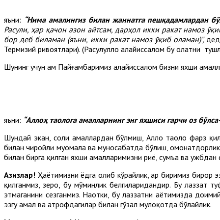
яъни:
“Нима амалингиз билан жаннатга пешқадамлардан бў
Расули, ҳар қачон азон айтсам, дарҳол икки ракат намоз ўқ
бор деб биламан (яъни, икки ракат намоз ўқиб оламан)”,
дед
Термизий ривоятлари). (Расулуллоҳ алайҳиссалом бу ҳолатни туш
Шунинг учун ҳам Пайғамбаримиз алайҳиссалом бизни яхши амал
яъни:
“Аллоҳ таолога амалларнинг энг яхшиси гарчи оз бўлс
Шундай экан, солиҳ амаллардан бўлмиш, Аллоҳ таоло фарз қи
билан чиройли муомала ва муносабатда бўлиш, омонатдорлик,
билан бирга қилган яхши амалларимизни риё, сумъа ва ужбдан
Азизлар!
Ҳаётимизни ёдга олиб кўрайлик, ҳар биримиз бирор э
қилганмиз, зеро, бу мўминлик белгиларидандир. Бу лаззат т
этмаганини сезганмиз. Наҳотки, бу лаззатни ҳаётимизда доими
эзгу амал ва атрофдагилар билан гўзал мулоқотда бўлайлик.