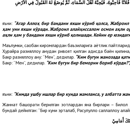
ُ فُلَانًا فَأَحِبُّوهُ، فَيُحِبُّهُ أَهْلُ السَّمَاءِ، ثُمَّ يُوضَعُ لَهُ الْقَبُولُ فِي الْأَرْضِ
яъни:
“Агар Аллоҳ бир бандани яхши кўриб қолса, Жаброил
ҳам уни яхши кўради. Жаброил алайҳиссалом осмон аҳли ор
аҳли ҳам у бандани яхши кўриб қолишади. Кейин ер юзидаг
Маълумки, саҳобаи киромлардан баъзиларига ҳаётлик пайтларид
Ҳурайра разияллоҳу анҳудан ривоят қилган ҳадисда баён қилина
Бакр разияллоҳу анҳу: “Мен”, дедилар.
“Ким бугун жанозада қатн
Бакр: “Мен”, дедилар.
“Ким бугун бир беморни бориб кўрди?”
яъни:
“Кимда ушбу ишлар бир кунда жамланса, у албатта жан
Жаннат башорати берилган зотлардан яна бирлари – Билол Ҳа
бундай дейилган: “Бир куни эрталаб, Расулуллоҳ саллаллоҳу алай
تَكَ أَمَامِيْ