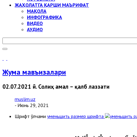
ЖАҲОЛАТГА ҚАРШИ МАЪРИФАТ
МАҚОЛА
ИНФОГРАФИКА
ВИДЕО
АУДИО
Жума мавъизалари
02.07.2021 й. Солиҳ амал – қалб лаззати
muslim.uz
- Июнь 29, 2021
Шрифт ўлчами
уменьшить размер шрифта