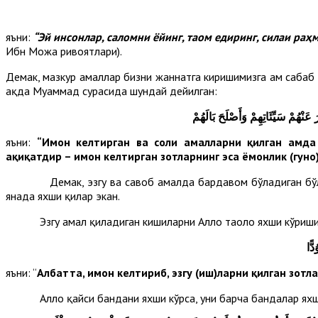
яъни:
“Эй инсонлар, саломни ёйинг, таом едиринг, силаи раҳ
Ибн Можа ривоятлари).
Демак, мазкур амаллар бизни жаннатга киришимизга ҳам сабаб б
ҳақда Муҳаммад сурасида шундай дейилган:
عَنْهُمْ سَيِّئَاتِهِمْ وَأَصْلَحَ بَالَهُمْ
яъни:
“Имон келтирган ва солиҳ амалларни қилган ҳамда
ҳақиқатдир – имон келтирган зотларнинг эса ёмонлик (гуноҳ
Демак, эзгу ва савоб амалда бардавом бўладиган бўлсак,
янада яхши қилар экан.
Эзгу амал қиладиган кишиларни Аллоҳ таоло яхши кўришин
ًّا
яъни: “
Албатта, имон келтириб, эзгу (иш)ларни қилган зотл
Аллоҳ қайси бандани яхши кўрса, уни барча бандалар яхши к