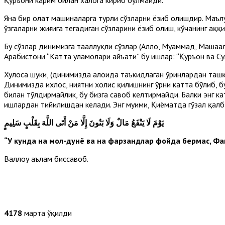
Яна бир ҳолат машиналарга турли сўзларни ёзиб олишдир. Маъл
ўзгаларни жиғига тегадиган сўзларини ёзиб олиш, кўчанинг ҳақ
Бу сўзлар динимизга тааллуқли сўзлар (Аллоҳ, Муҳаммад, Машаал
Арабистони “Катта уламолари ҳайъати” бу ишлар: “Қуръон ва Су
Хулоса шуки, (динимизда алоҳида таъкидлаган ўринлардан таш
Динимизда ихлос, ниятни холис қилишнинг ўрни катта бўлиб, б
билан тўлдирмайлик, бу бизга савоб келтирмайди. Балки энг ка
ишлардан тийилишдан келади. Энг муҳими, Қиёматда гўзал қал
يَوْمَ لَا يَنْفَعُ مَالٌ وَلَا بَنُونَ
إِلَّا مَنْ أَتَى اللَّهَ بِقَلْبٍ سَلِيمٍ
“У кунда на мол-дунё ва на фарзандлар фойда бермас, Фақ
Валлоҳу аълам биссавоб.
4178
марта ўқилди