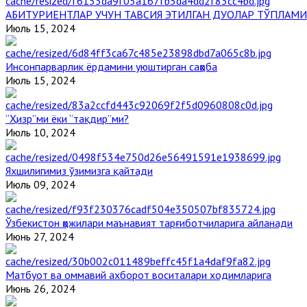
АБИТУРИЕНТЛАР УЧУН ТАВСИЯ ЭТИЛГАН ДУОЛАР ТЎПЛАМИ
Июль 15, 2024
Инсонпарварлик ёрдамини уюштирган саҳоба
Июль 15, 2024
“Ҳизр”ми ёки “тақдир”ми?
Июль 10, 2024
Яхшилигимиз ўзимизга қайтади
Июль 09, 2024
Ўзбекистон ҳожилари маънавият тарғиботчиларига айланади
Июнь 27, 2024
Матбуот ва оммавий ахборот воситалари ходимларига
Июнь 26, 2024