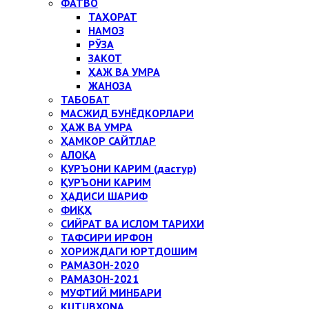
ФАТВО
ТАҲОРАТ
НАМОЗ
РЎЗА
ЗАКОТ
ҲАЖ ВА УМРА
ЖАНОЗА
ТАБОБАТ
МАСЖИД БУНЁДКОРЛАРИ
ҲАЖ ВА УМРА
ҲАМКОР САЙТЛАР
АЛОҚА
ҚУРЪОНИ КАРИМ (дастур)
ҚУРЪОНИ КАРИМ
ҲАДИСИ ШАРИФ
ФИҚҲ
СИЙРАТ ВА ИСЛОМ ТАРИХИ
ТАФСИРИ ИРФОН
ХОРИЖДАГИ ЮРТДОШИМ
РАМАЗОН-2020
РАМАЗОН-2021
МУФТИЙ МИНБАРИ
KUTUBXONA