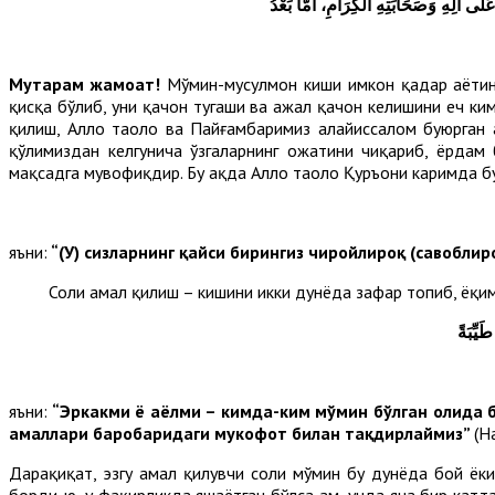
لَى آلِهِ وَصَحَابَتِهِ الْكِرَامِ، أَمَّا بَعْدُ
Муҳтарам жамоат!
Мўмин-мусулмон киши имкон қадар ҳаётини
қисқа бўлиб, уни қачон тугаши ва ажал қачон келишини ҳеч ки
қилиш, Аллоҳ таоло ва Пайғамбаримиз алайҳиссалом буюрган
қўлимиздан келгунича ўзгаларнинг ҳожатини чиқариб, ёрдам
мақсадга мувофиқдир. Бу ҳақда Аллоҳ таоло Қуръони каримда б
яъни:
“
(У) сизларнинг қайси бирингиз чиройлироқ (савоблир
Солиҳ амал қилиш – кишини икки дунёда зафар топиб, ёқимли 
َيِّبَةً
яъни:
“Эркакми ё аёлми – кимда-ким мўмин бўлган ҳолида бир
амаллари баробаридаги мукофот билан тақдирлаймиз”
(Н
Дарҳақиқат, эзгу амал қилувчи солиҳ мўмин бу дунёда бой ёки
борди-ю, у фақирликда яшаётган бўлса ҳам, унда яна бир катт