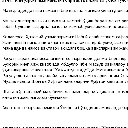
Мазкур ҳадисда икки намозни бир вақтда жамлаб ўқиш гуноҳи ка
Баъзи ҳадисларда икки намозни жамлаб ўқиш борасида ҳам ри
собит бўлгани, сафарда намозни жамлаб ўқиш ҳақидаги ҳадислар
Қолаверса, Ҳанафий уламоларимиз: Набий алайҳиссалом сафар
Яъни, пешин намозини охирги вақтига кечиктириб ўқиб, аср н
Мана шунда намоз вақтлари ҳақидаги бошқа ҳадисларни ҳам жа
Расули акрам алайҳиссаломнинг соялари каби доимо бирга юрга
Бухорий”нинг Ҳаж китобида Абдуллоҳ ибн Масъуд разияллоҳу 
ўқиганларини, фақатгина “Ҳажжатул вадо”да Муздалифада Х
Расулуллоҳ саллаллоҳу алайҳи васалламни намозларни доим ў
Муздалифада Шом ва Хуфтон намозларини Хуфтон вақтида ўқи
Шунга кўра ҳанафий мазҳабимизда намозларни ҳақиқатан жам
намозни жамлаш жоиз бўлмайди.
Аллоҳ таоло барчаларимизни Ўзи рози бўладиган амалларда ба
Муҳтарам имом-домла!
Келгуси жума маърузаси
“Порахўрлик 