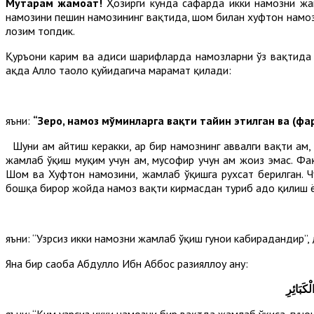
Муҳтарам жамоат!
Ҳозирги кунда сафарда икки намозни жам
намозини пешин намозининг вақтида, шом билан хуфтон намоз
лозим топдик.
Қуръони карим ва ҳадиси шарифларда намозларни ўз вақтида ў
ҳақда Аллоҳ таоло қуйидагича марҳамат қилади:
яъни:
“Зеро, намоз мўминларга вақти тайин этилган ва (фа
Шуни ҳам айтиш керакки, ҳар бир намознинг аввалги вақти ҳам
жамлаб ўқиш муқим учун ҳам, мусофир учун ҳам жоиз эмас. 
Шом ва Хуфтон намозини, жамлаб ўқишга рухсат берилган. Чунк
бошқа бирор жойда намоз вақти кирмасдан туриб адо қилиш ёки
яъни: “Узрсиз икки намозни жамлаб ўқиш гуноҳи кабирадандир”,
Яна бир саҳоба Абдуллоҳ Ибн Аббос разияллоҳу анҳу:
ْكَبَائِرِ
яъни: “Ким узрсиз икки намозни бир вақтда жамлаб ўқиса, гуно