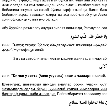
икки ҳолатда ҳам ғам-ташвишдан холи эмас – камбағаликка сира
бойлигини эзгулик ва савоб йўлига сарф этмайди, балки бах
бойликни асраш ташвиши, охиратда эса ҳисоб-китоб учун Аллоҳ
солиҳ бўлса, нур устига нур бўлади.
Абу Ҳурайра разияллоҳу анҳудан ривоят қилинади, Расулуллоҳ са
﴿
 وَلَا خَطَرَ عَلَى قَلْبِ بَشَرٍ
яъни:
“Аллоҳ таоло: “Солиҳ бандаларимга жаннатда шундай 
деди”
(Муттафақун алайҳ).
Эзгу ва савобли амал қилган кишини жаннатдаги мартабаси 
لْعُلَى
яъни:
“Кимки у зотга (Аллоҳ ҳузурига) яхши амалларни қилиб
Шунингдек, динимизда шундай амаллар борки, уларни қилга
мазлумларга ёрдам бериш, қийналиб қолган кимсаларни қий
бартараф қилиш каби ишлардир.
Пайғамбаримиз саллаллоҳу алай
ُ نيامٌ تدخلوا الجنةَ بسلامٍ