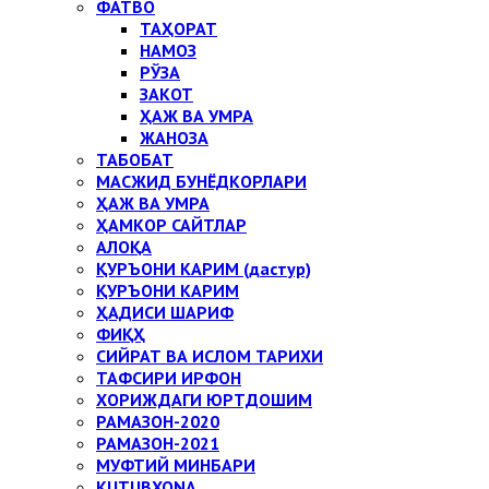
ФАТВО
ТАҲОРАТ
НАМОЗ
РЎЗА
ЗАКОТ
ҲАЖ ВА УМРА
ЖАНОЗА
ТАБОБАТ
МАСЖИД БУНЁДКОРЛАРИ
ҲАЖ ВА УМРА
ҲАМКОР САЙТЛАР
АЛОҚА
ҚУРЪОНИ КАРИМ (дастур)
ҚУРЪОНИ КАРИМ
ҲАДИСИ ШАРИФ
ФИҚҲ
СИЙРАТ ВА ИСЛОМ ТАРИХИ
ТАФСИРИ ИРФОН
ХОРИЖДАГИ ЮРТДОШИМ
РАМАЗОН-2020
РАМАЗОН-2021
МУФТИЙ МИНБАРИ
KUTUBXONA