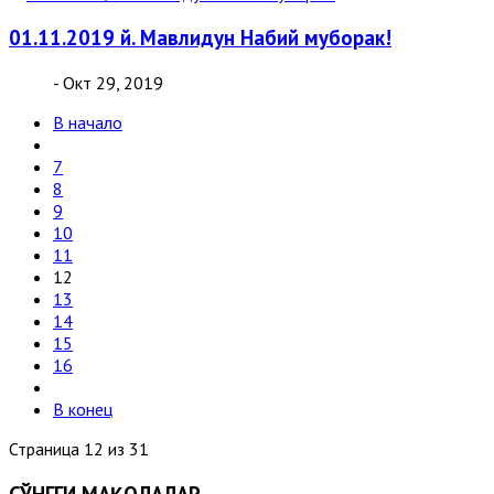
01.11.2019 й. Мавлидун Набий муборак!
- Окт 29, 2019
В начало
7
8
9
10
11
12
13
14
15
16
В конец
Страница 12 из 31
СЎНГГИ МАҚОЛАЛАР