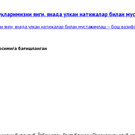
уқларимизни янги, янада улкан натижалар билан м
осимига бағишланган
к ишонч билдириб, Ўзбекистон Республикаси Президенти этиб с