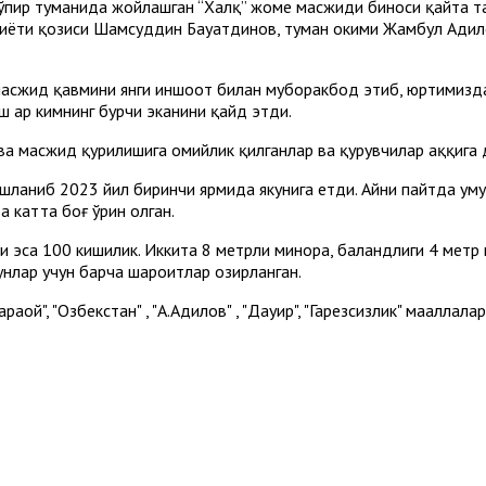
кўпир туманида жойлашган “Халқ” жоме масжиди биноси қайта 
ёти қозиси Шамсуддин Бауатдинов, туман ҳокими Жамбул Адилов
асжид қавмини янги иншоот билан муборакбод этиб, юртимизда
ш ҳар кимнинг бурчи эканини қайд этди.
 масжид қурилишига ҳомийлик қилганлар ва қурувчилар ҳаққига 
ланиб 2023 йил биринчи ярмида якунига етди. Айни пайтда уму
а катта боғ ўрин олган.
и эса 100 кишилик. Иккита 8 метрли минора, баландлиги 4 метр
нлар учун барча шароитлар ҳозирланган.
раой", "Озбекстан" , "А.Адилов" , "Дауир", "Гарезсизлик" маҳаллал