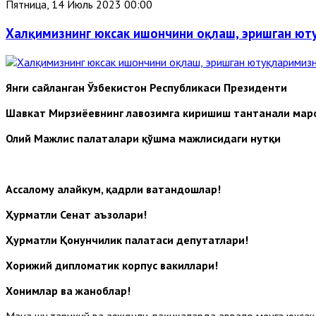
Пятница, 14 Июль 2023 00:00
Халқимизнинг юксак ишончини оқлаш, эришган ют
Янги сайланган
Ўзбекистон Республикаси Президенти
Шавкат Мирзиёевнинг лавозимга киришиш тантанали мар
Олий Мажлис палаталари қўшма мажлисидаги нутқи
Ассалому алайкум, қадрли ватандошлар!
Ҳурматли Сенат аъзолари!
Ҳурматли Қонунчилик палатаси депутатлари!
Хорижий дипломатик корпус вакиллари!
Хонимлар ва жаноблар!
Мана шу тарихий ва ҳаяжонли дақиқаларда аввало менга юкса