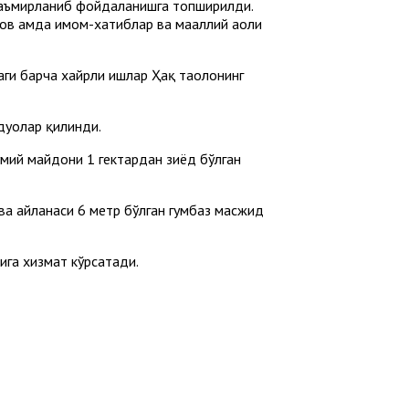
таъмирланиб фойдаланишга топширилди.
 ҳамда имом-хатиблар ва маҳаллий аҳоли
ги барча хайрли ишлар Ҳақ таолонинг
дуолар қилинди.
мий майдони 1 гектардан зиёд бўлган
 ва айланаси 6 метр бўлган гумбаз масжид
арига хизмат кўрсатади.