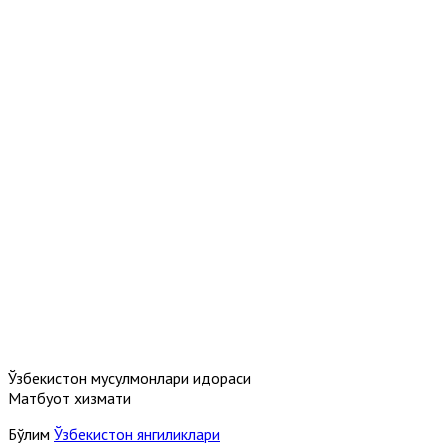
Ўзбекистон мусулмонлари идораси
Матбуот хизмати
Бўлим
Ўзбекистон янгиликлари