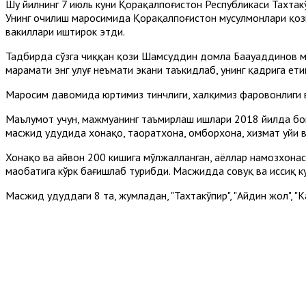
Шу йилнинг 7 июль куни Қорақалпоғистон Республикаси Тахта
Унинг очилиш маросимида Қорақалпоғистон мусулмонлари қози
вакиллари иштирок этди.
Тадбирда сўзга чиққан қози Шамсуддин домла Баҳауаддинов м
марҳамати энг улуғ неъмати экани таъкидлаб, унинг қадрига ети
Маросим давомида юртимиз тинчлиги, халқимиз фаровонлиги ва
Маълумот учун, мажмуанинг таъмирлаш ишлари 2018 йилда бош
масжид ҳудудида хонақоҳ, таҳоратхона, омборхона, хизмат уйи в
Хонақоҳ ва айвон 200 кишига мўлжалланган, аёллар намозхонас
маҳобатига кўрк бағишлаб турибди. Масжидда совуқ ва иссиқ ку
Масжид ҳудуддаги 8 та, жумладан, "Тахтакўпир", "Айдин жол", "Ка