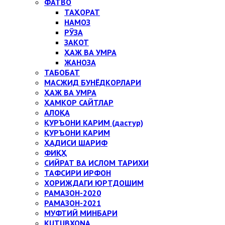
ФАТВО
ТАҲОРАТ
НАМОЗ
РЎЗА
ЗАКОТ
ҲАЖ ВА УМРА
ЖАНОЗА
ТАБОБАТ
МАСЖИД БУНЁДКОРЛАРИ
ҲАЖ ВА УМРА
ҲАМКОР САЙТЛАР
АЛОҚА
ҚУРЪОНИ КАРИМ (дастур)
ҚУРЪОНИ КАРИМ
ҲАДИСИ ШАРИФ
ФИҚҲ
СИЙРАТ ВА ИСЛОМ ТАРИХИ
ТАФСИРИ ИРФОН
ХОРИЖДАГИ ЮРТДОШИМ
РАМАЗОН-2020
РАМАЗОН-2021
МУФТИЙ МИНБАРИ
KUTUBXONA