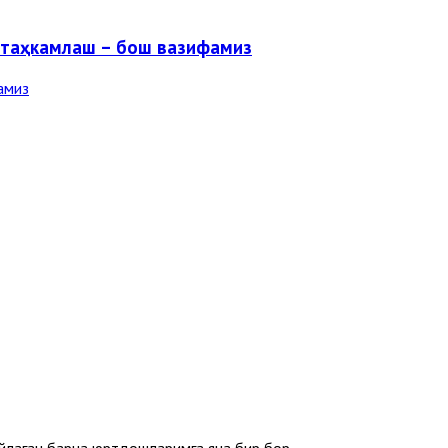
устаҳкамлаш – бош вазифамиз
айлаган барча юртдошларимга яна бир бор