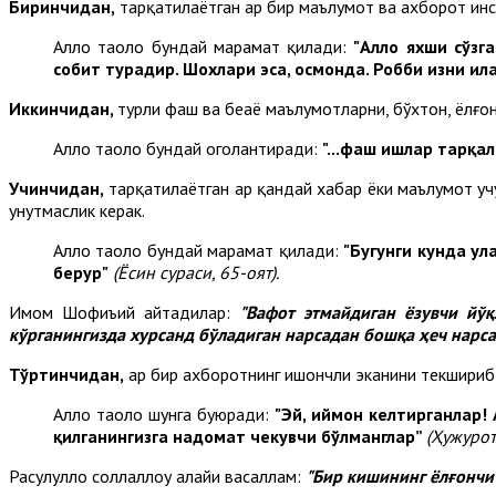
Биринчидан,
тарқатилаётган ҳар бир маълумот ва ахборот ин
Аллоҳ таоло бундай марҳамат қилади:
"Аллоҳ яхши сўз
собит турадир. Шохлари эса, осмонда. Робби изни ил
Иккинчидан,
турли фаҳш ва беҳаё маълумотларни, бўхтон, ёлғ
Аллоҳ таоло бундай огоҳлантиради:
"...фаҳш ишлар тарқ
Учинчидан,
тарқатилаётган ҳар қандай хабар ёки маълумот у
унутмаслик керак.
Аллоҳ таоло бундай марҳамат қилади:
"Бугунги кунда ул
берур"
(Ёсин сураси, 65-оят).
Имом Шофиъий айтадилар:
"Вафот этмайдиган ёзувчи йўқ
кўрганингизда хурсанд бўладиган нарсадан бошқа ҳеч нарса 
Тўртинчидан,
ҳар бир ахборотнинг ишончли эканини текшириб,
Аллоҳ таоло шунга буюради:
"
Эй, иймон келтирганлар! 
қилганингизга надомат чекувчи бўлманглар”
(Ҳужурот 
Расулуллоҳ соллаллоҳу алайҳи васаллам:
"
Б
ир кишининг ёлғончи