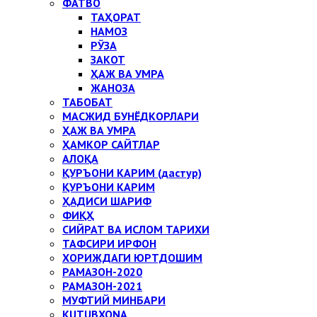
ФАТВО
ТАҲОРАТ
НАМОЗ
РЎЗА
ЗАКОТ
ҲАЖ ВА УМРА
ЖАНОЗА
ТАБОБАТ
МАСЖИД БУНЁДКОРЛАРИ
ҲАЖ ВА УМРА
ҲАМКОР САЙТЛАР
АЛОҚА
ҚУРЪОНИ КАРИМ (дастур)
ҚУРЪОНИ КАРИМ
ҲАДИСИ ШАРИФ
ФИҚҲ
СИЙРАТ ВА ИСЛОМ ТАРИХИ
ТАФСИРИ ИРФОН
ХОРИЖДАГИ ЮРТДОШИМ
РАМАЗОН-2020
РАМАЗОН-2021
МУФТИЙ МИНБАРИ
KUTUBXONA