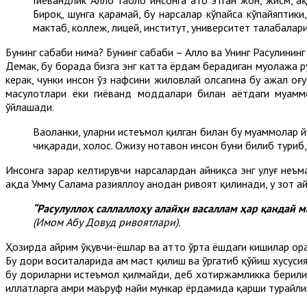
Бироқ, шунга қарамай, бу нарсалар кўпайса кўпайяптики
мактаб, коллеж, лицей, институт, университет талабалари
Бунинг сабаби нима? Бунинг сабаби – Аллоҳ ва Унинг Расулини
Демак, бу борада бизга энг катта ёрдам берадиган муолажа р
керак, чунки инсон ўз нафсини жиловлай олсагина бу ажал оғу
маҳсулотлари ёки гиёҳванд моддалари билан ҳаётдаги муам
ўйлашади.
Ваҳоланки, уларни истеъмол қилган билан бу муаммолар 
чиқаради, холос. Ожизу нотавон инсон буни билиб туриб
Инсонга зарар келтирувчи нарсалардан айниқса энг улуғ неъм
ҳақда Умму Салама разияллоҳу анҳодан ривоят қилинади, у зот а
“Расулуллоҳ саллаллоҳу алайҳи васаллам ҳар қандай 
(Имом Абу Довуд ривоятлари).
Ҳозирда айрим ўқувчи-ёшлар ва ҳатто ўрта ёшдаги кишилар ор
Бу дори воситаларида ҳам маст қилиш ва ўргатиб қўйиш хусус
бу дориларни истеъмол қилмайди, деб хотиржамликка берилиш 
иллатларга амри маъруф наҳйи мункар ёрдамида қарши турайли