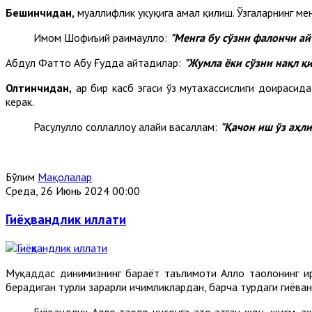
Бешинчидан,
муаллифлик ҳуқуқига амал қилиш. Ўзгаларнинг ме
Имом Шофиъий раҳимаҳуллоҳ:
"
Ме
нга бу сўзни фалончи ай
Абдул Фаттоҳ Абу Ғудда айтадилар:
"Жумла ёки сўзни нақл қ
Олтинчидан,
ҳар бир касб эгаси ўз мутахассислиги доирасид
керак.
Расулуллоҳ соллаллоҳу алайҳи васаллам:
"
Қа
чон иш ўз аҳл
Бўлим
Мақолалар
Среда, 26 Июнь 2024 00:00
Гиёҳвандлик иллати
Муқаддас динимизнинг барҳаёт таълимоти Аллоҳ таолонинг ир
берадиган турли зарарли ичимликлардан, барча турдаги гиёҳва
Гиёҳвандлик Аллоҳ таолo инсонга ато этган жон, жисм, 