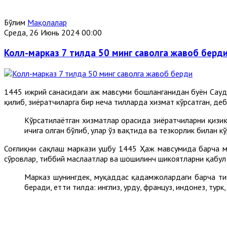
Бўлим
Мақолалар
Среда, 26 Июнь 2024 00:00
Колл-марказ 7 тилда 50 минг саволга жавоб берд
1445 ҳижрий санасидаги ҳаж мавсуми бошланганидан буён Сау
қилиб, зиёратчиларга бир неча тилларда хизмат кўрсатган, де
Кўрсатилаётган хизматлар орасида зиёратчиларни қизиқ
ичига олган бўлиб, улар ўз вақтида ва тезкорлик билан к
Соғлиқни сақлаш маркази ушбу 1445 Ҳаж мавсумида барча ма
сўровлар, тиббий маслаҳатлар ва шошилинч шикоятларни қабул
Марказ шунингдек, муқаддас қадамжолардаги барча тиб
беради, етти тилда: инглиз, урду, француз, индонез, тур