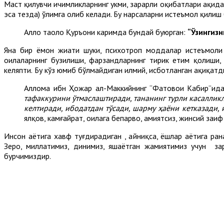
Маст қилувчи ичимликларнинг ҳукми, зарарли оқибатлари ҳақидаг
эса тезда) ўлимга олиб келади. Бу нарсаларни истеъмол қилиш б
Аллоҳ таоло Қуръони каримда бундай буюрган:
“Ўзингизн
Яна бир ёмон жиҳати шуки, психотроп моддалар истеъмоли
оилаларнинг бузилиши, фарзандларнинг тирик етим қолиши,
келяпти. Бу кўз юмиб бўлмайдиган илмий, исботланган ҳақиқатд
Аллома ибн Ҳожар ал-Маккийнинг “Фатовои Кабир”ид
тафаккурини ўтмаслаштиради, тананинг турли касалликл
келтиради, ибодатдан тўсади, шарму ҳаёни кетказади, 
ялқов, камғайрат, оилага бепарво, ҳамиятсиз, жинсий за
Инсон ҳаётига хавф туғдирадиган , айниқса, ёшлар ҳаётига ра
Зеро, миллатимиз, динимиз, яшаётган жамиятимиз учун за
бурчимиздир.