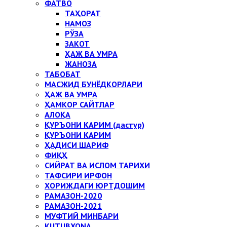
ФАТВО
ТАҲОРАТ
НАМОЗ
РЎЗА
ЗАКОТ
ҲАЖ ВА УМРА
ЖАНОЗА
ТАБОБАТ
МАСЖИД БУНЁДКОРЛАРИ
ҲАЖ ВА УМРА
ҲАМКОР САЙТЛАР
АЛОҚА
ҚУРЪОНИ КАРИМ (дастур)
ҚУРЪОНИ КАРИМ
ҲАДИСИ ШАРИФ
ФИҚҲ
СИЙРАТ ВА ИСЛОМ ТАРИХИ
ТАФСИРИ ИРФОН
ХОРИЖДАГИ ЮРТДОШИМ
РАМАЗОН-2020
РАМАЗОН-2021
МУФТИЙ МИНБАРИ
KUTUBXONA