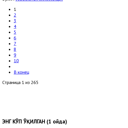
1
2
3
4
5
6
7
8
9
10
В конец
Страница 1 из 265
ЭНГ КЎП ЎҚИЛГАН (1 ойда)