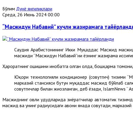
Бўлим
Дунё янгиликлари
Среда, 26 Июнь 2024 00:00
“Масжидун Набавий” кучли жазирамага тайёрланд
Саудия Арабистонининг Икки Муқаддас Масжид масжид
масжиди “Масжидун Набавий”ни ёзнинг жазирама иссиғиг
Ҳароратнинг ошишини инобатга олган ҳолда, бошқарма томони
Юқори технологияли кондиционер (совутгич) тизими “М
марказий стансияси бутун муқаддас масжид бўйлаб салқ
совутгичлар билан жиҳозланган, деб ёзади, IslamNews “ As
Масжиднинг ҳовли ҳудудларида зиёратчилар автоматик тизимд
масжид ва унинг радиусидаги ҳавони янада совутади, марказий