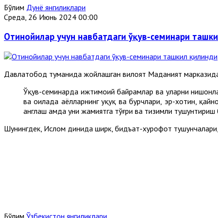
Бўлим
Дунё янгиликлари
Среда, 26 Июнь 2024 00:00
Отинойилар учун навбатдаги ўқув-семинари ташк
Давлатобод туманида жойлашган вилоят Маданият марказида 
Ўқув-семинарда ижтимоий байрамлар ва уларни нишонлаш
ва оилада аёлларнинг ҳуқуқ ва бурчлари, эр-хотин, қай
англаш ҳамда уни жамиятга тўғри ва тизимли тушунтириш
Шунингдек, Ислом динида ширк, бидъат-хурофот тушунчалари,
Бўлим
Ўзбекистон янгиликлари