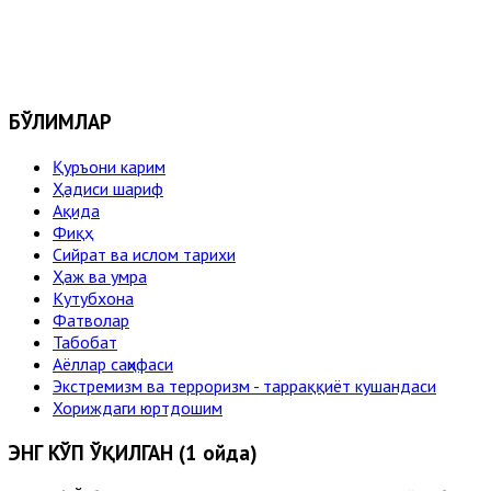
БЎЛИМЛАР
Қуръони карим
Ҳадиси шариф
Ақида
Фиқҳ
Сийрат ва ислом тарихи
Ҳаж ва умра
Кутубхона
Фатволар
Табобат
Аёллар саҳифаси
Экстремизм ва терроризм - тарраққиёт кушандаси
Хориждаги юртдошим
ЭНГ КЎП ЎҚИЛГАН (1 ойда)