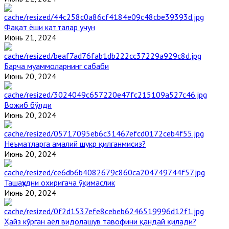
Фақат ёши катталар учун
Июнь 21, 2024
Барча муаммоларнинг сабаби
Июнь 20, 2024
Вожиб бўлди
Июнь 20, 2024
Неъматларга амалий шукр қилганмисиз?
Июнь 20, 2024
Ташаҳҳудни охиригача ўқимаслик
Июнь 20, 2024
Ҳайз кўрган аёл видолашув тавофини қандай қилади?