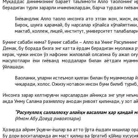
Муқаддас динимизнинг барҳаёт таълимоти Аллоҳ таолонинг ир
берадиган турли зарарли ичимликлардан, барча турдаги гиёҳва
Гиёҳвандлик Аллоҳ таолo инсонга ато этган жон, жисм, 
Бироқ, шунга қарамай, бу нарсалар кўпайса кўпайяптики
мактаб, коллеж, лицей, институт, университет талабалари
Бунинг сабаби нима? Бунинг сабаби – Аллоҳ ва Унинг Расулини
Демак, бу борада бизга энг катта ёрдам берадиган муолажа р
керак, чунки инсон ўз нафсини жиловлай олсагина бу ажал оғу
маҳсулотлари ёки гиёҳванд моддалари билан ҳаётдаги муам
ўйлашади.
Ваҳоланки, уларни истеъмол қилган билан бу муаммолар 
чиқаради, холос. Ожизу нотавон инсон буни билиб туриб
Инсонга зарар келтирувчи нарсалардан айниқса энг улуғ неъм
ҳақда Умму Салама разияллоҳу анҳодан ривоят қилинади, у зот а
“Расулуллоҳ саллаллоҳу алайҳи васаллам ҳар қандай 
(Имом Абу Довуд ривоятлари).
Ҳозирда айрим ўқувчи-ёшлар ва ҳатто ўрта ёшдаги кишилар ор
Бу дори воситаларида ҳам маст қилиш ва ўргатиб қўйиш хусус