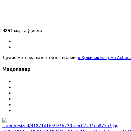
4832
марта ўқилди
Другие материалы в этой категории:
« Ҳожилик мақоми
Ахборо
Мақолалар