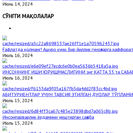
Июнь 14, 2024
СЎНГГИ МАҚОЛАЛАР
Ғафлатда қолманг! Ашуро куни. Бир йиллик гуноҳларга каффорат
Июль 16, 2024
ИНСОННИНГ ИШИ ЮРИШМАСЛИГИНИ энг КАТТА 33 та САБА
Июль 16, 2024
АБИТУРИЕНТЛАР УЧУН ТАВСИЯ ЭТИЛГАН ДУОЛАР ТЎПЛАМИ
Июль 15, 2024
Инсонпарварлик ёрдамини уюштирган саҳоба
Июль 15, 2024