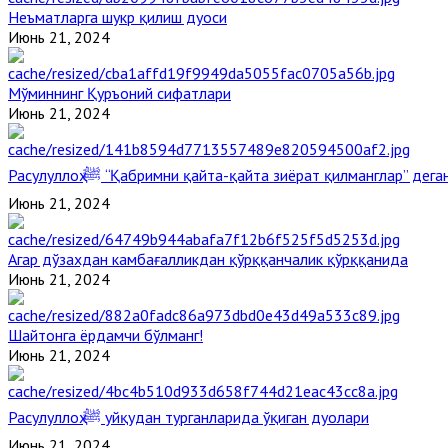
Неъматларга шукр қилиш дуоси
Июнь 21, 2024
Мўминнинг Қуръоний сифатлари
Июнь 21, 2024
Расулуллоҳ ﷺ “Қабримни қайта-қайта зиёрат қилманглар” де
Июнь 21, 2024
Агар дўзахдан камбағалликдан қўрққанчалик қўрққанида
Июнь 21, 2024
Шайтонга ёрдамчи бўлманг!
Июнь 21, 2024
Расулуллоҳ ﷺ уйқудан турганларида ўқиган дуолари
Июнь 21, 2024