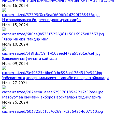
ИНСОННИНГ ИШИ ЮРИШМАСЛИГИНИ энг КАТТА 33 та САБА
Июль 16, 2024
Инсонпарварлик ёрдамини уюштирган саҳоба
Июль 15, 2024
“Ҳизр”ми ёки “тақдир”ми?
Июль 10, 2024
Яхшилигимиз ўзимизга қайтади
Июль 09, 2024
Ўзбекистон ҳожилари маънавият тарғиботчиларига айланади
Июнь 27, 2024
Матбуот ва оммавий ахборот воситалари ходимларига
Июнь 26, 2024