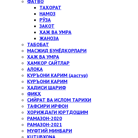
ФАТВО
ТАҲОРАТ
НАМОЗ
РЎЗА
ЗАКОТ
ҲАЖ ВА УМРА
ЖАНОЗА
ТАБОБАТ
МАСЖИД БУНЁДКОРЛАРИ
ҲАЖ ВА УМРА
ҲАМКОР САЙТЛАР
АЛОҚА
ҚУРЪОНИ КАРИМ (дастур)
ҚУРЪОНИ КАРИМ
ҲАДИСИ ШАРИФ
ФИҚҲ
СИЙРАТ ВА ИСЛОМ ТАРИХИ
ТАФСИРИ ИРФОН
ХОРИЖДАГИ ЮРТДОШИМ
РАМАЗОН-2020
РАМАЗОН-2021
МУФТИЙ МИНБАРИ
KUTUBXONA