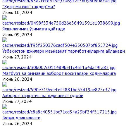
“Ҳизр”ми ёки “тақдир”ми?
Июль 10, 2024
Яхшилигимиз ўзимизга қайтади
Июль 09, 2024
Ўзбекистон ҳожилари маънавият тарғиботчиларига айланади
Июнь 27, 2024
Матбуот ва оммавий ахборот воситалари ходимларига
Июнь 26, 2024
Ахборот тарқатиш ва журналист одоби
Июнь 27, 2024
Гиёҳвандлик иллати
Июнь 26, 2024