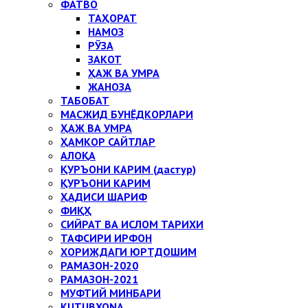
ФАТВО
ТАҲОРАТ
НАМОЗ
РЎЗА
ЗАКОТ
ҲАЖ ВА УМРА
ЖАНОЗА
ТАБОБАТ
МАСЖИД БУНЁДКОРЛАРИ
ҲАЖ ВА УМРА
ҲАМКОР САЙТЛАР
АЛОҚА
ҚУРЪОНИ КАРИМ (дастур)
ҚУРЪОНИ КАРИМ
ҲАДИСИ ШАРИФ
ФИҚҲ
СИЙРАТ ВА ИСЛОМ ТАРИХИ
ТАФСИРИ ИРФОН
ХОРИЖДАГИ ЮРТДОШИМ
РАМАЗОН-2020
РАМАЗОН-2021
МУФТИЙ МИНБАРИ
KUTUBXONA