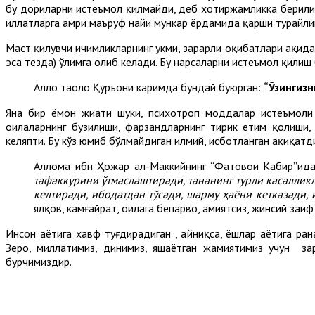
бу дориларни истеъмол қилмайди, деб хотиржамликка берилиш 
иллатларга амри маъруф наҳйи мункар ёрдамида қарши турайли
Маст қилувчи ичимликларнинг ҳукми, зарарли оқибатлари ҳақидаг
эса тезда) ўлимга олиб келади. Бу нарсаларни истеъмол қилиш б
Аллоҳ таоло Қуръони каримда бундай буюрган:
“Ўзингизн
Яна бир ёмон жиҳати шуки, психотроп моддалар истеъмоли
оилаларнинг бузилиши, фарзандларнинг тирик етим қолиши,
келяпти. Бу кўз юмиб бўлмайдиган илмий, исботланган ҳақиқатд
Аллома ибн Ҳожар ал-Маккийнинг “Фатовои Кабир”ид
тафаккурини ўтмаслаштиради, тананинг турли касалликл
келтиради, ибодатдан тўсади, шарму ҳаёни кетказади, 
ялқов, камғайрат, оилага бепарво, ҳамиятсиз, жинсий за
Инсон ҳаётига хавф туғдирадиган , айниқса, ёшлар ҳаётига ра
Зеро, миллатимиз, динимиз, яшаётган жамиятимиз учун за
бурчимиздир.