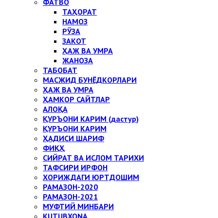
ФАТВО
ТАҲОРАТ
НАМОЗ
РЎЗА
ЗАКОТ
ҲАЖ ВА УМРА
ЖАНОЗА
ТАБОБАТ
МАСЖИД БУНЁДКОРЛАРИ
ҲАЖ ВА УМРА
ҲАМКОР САЙТЛАР
АЛОҚА
ҚУРЪОНИ КАРИМ (дастур)
ҚУРЪОНИ КАРИМ
ҲАДИСИ ШАРИФ
ФИҚҲ
СИЙРАТ ВА ИСЛОМ ТАРИХИ
ТАФСИРИ ИРФОН
ХОРИЖДАГИ ЮРТДОШИМ
РАМАЗОН-2020
РАМАЗОН-2021
МУФТИЙ МИНБАРИ
KUTUBXONA