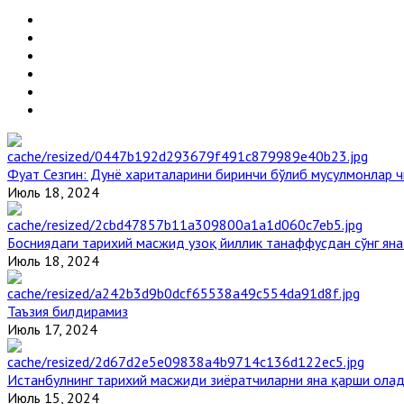
Фуат Сезгин: Дунё хариталарини биринчи бўлиб мусулмонлар ч
Июль 18, 2024
Босниядаги тарихий масжид узоқ йиллик танаффусдан сўнг ян
Июль 18, 2024
Таъзия билдирамиз
Июль 17, 2024
Истанбулнинг тарихий масжиди зиёратчиларни яна қарши ола
Июль 15, 2024