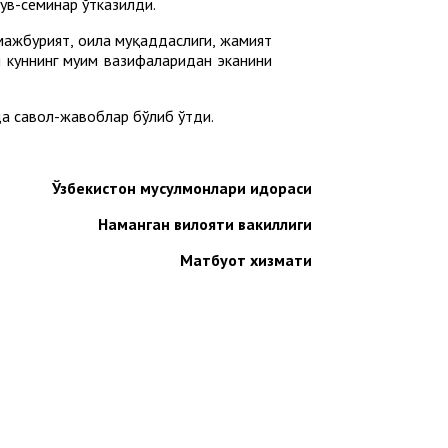
ув-семинар ўтказилди.
мажбурият, оила муқаддаслиги, жамият
и куннинг муҳим вазифаларидан эканини
да савол-жавоблар бўлиб ўтди.
Ўзбекистон мусулмонлари идораси
Наманган вилояти вакиллиги
Матбуот хизмати