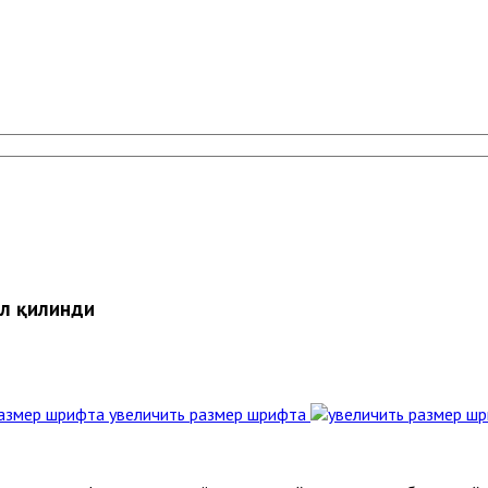
ил қилинди
увеличить размер шрифта