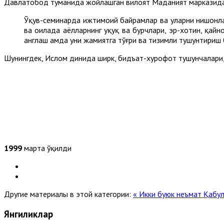
Давлатобод туманида жойлашган вилоят Маданият марказида 
Ўқув-семинарда ижтимоий байрамлар ва уларни нишонлаш
ва оилада аёлларнинг ҳуқуқ ва бурчлари, эр-хотин, қай
англаш ҳамда уни жамиятга тўғри ва тизимли тушунтириш
Шунингдек, Ислом динида ширк, бидъат-хурофот тушунчалари,
1999
марта ўқилди
Другие материалы в этой категории:
« Икки буюк неъмат
Қабул
Янгиликлар