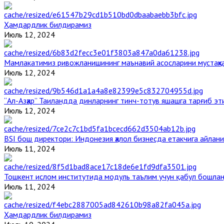
Ҳамдардлик билдирамиз
Июль 12, 2024
Мамлакатимиз ривожланишининг маънавий асосларини мустаҳка
Июль 12, 2024
“Ал-Азҳар” Таиландда динларнинг тинч-тотув яшашга тарғиб э
Июль 12, 2024
BSI бош директори: Индонезия ҳалол бизнесда етакчига айлани
Июль 11, 2024
Тошкент ислом институтида модуль таълим учун қабул бошла
Июль 11, 2024
Ҳамдардлик билдирамиз