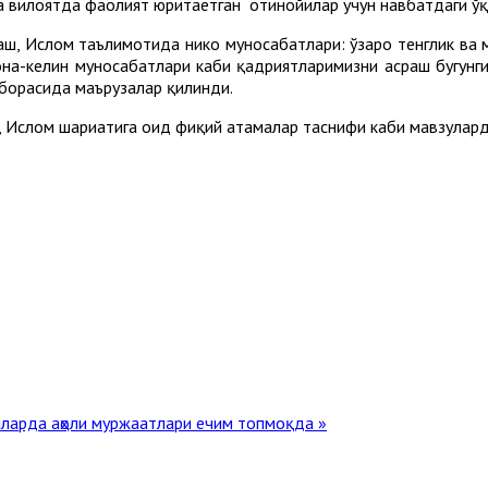
вилоятда фаолият юритаётган отинойилар учун навбатдаги ўқ
, Ислом таълимотида никоҳ муносабатлари: ўзаро тенглик ва 
нона-келин муносабатлари каби қадриятларимизни асраш бугунг
 борасида маърузалар қилинди.
 Ислом шариатига оид фиқҳий атамалар таснифи каби мавзулар
ларда аҳоли муржаатлари ечим топмоқда »