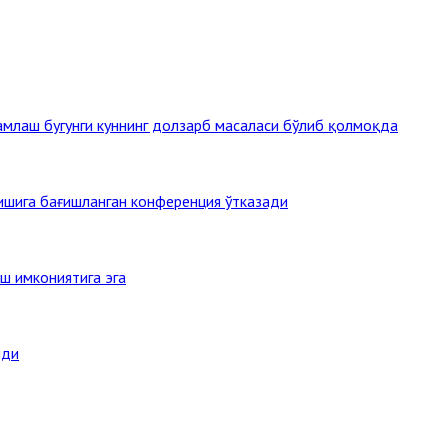
млаш бугунги куннинг долзарб масаласи бўлиб қолмоқда
тишига бағишланган конференция ўтказади
ш имкониятига эга
нди