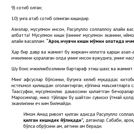
9) сотиб олган;
10) унга атаб сотиб олинган кишидир.
Азизлар, мусулмон инсон, Расулуллоҳ соллаллоҳу алайҳи в
албатта! Мусулмон киши ўзининг мусулмон эканини, иймони
алайҳи васаллам:
“Ароқ ичувчи киши мўмин ҳолатида ич
Ҳар бир давр ва жамият бу жирканч иллатга қарши азал-а
ичкиликни қоралаган ҳолда унинг инсон вужудига, унинг нас
Шу боис ичкиликбозликни бартараф этиш шахс ва жамият
Минг афсуслар бўлсинки, бугунга келиб муқаддас кито
истеъмол қилишдан огоҳлантирган, кўпгина маъсиятларга с
Таассуфки, мусулмонлик даъвосини қилаётган бечорала
Маросимлар, никоҳ тўйлари бу шайтон сувисиз ўтмай қолд
эканлигини ҳеч ким билмайди.
Имом Аҳмад ривоят қилган ҳадисда Расулуллоҳ соллалл
қилган кишидек йўлиқади”,
деганлар. Сабаби, ароқ
бўлса обрўсини ҳам, ҳаётини ҳам беради.