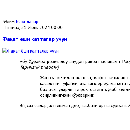
Бўлим
Мақолалар
Пятница, 21 Июнь 2024 00:00
Фақат ёши катталар учун
Абу Ҳурайра розияллоҳу анҳудан ривоят қилинади. Рас
Термизий ривояти).
Жаноза кетидан жаноза, вафот кетидан ва
касаллиги туфайли, яна кимдир йўлда кетат
биз эса, уларни тупроқ остига қўйиб келди
ҳозирлигингизни кўраверинг.
Эй, сиз ёшлар, ҳали ёшман деб, тавбани ортга сурманг.