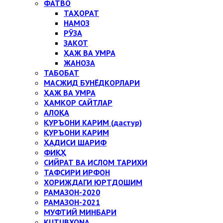
ФАТВО
ТАҲОРАТ
НАМОЗ
РЎЗА
ЗАКОТ
ҲАЖ ВА УМРА
ЖАНОЗА
ТАБОБАТ
МАСЖИД БУНЁДКОРЛАРИ
ҲАЖ ВА УМРА
ҲАМКОР САЙТЛАР
АЛОҚА
ҚУРЪОНИ КАРИМ (дастур)
ҚУРЪОНИ КАРИМ
ҲАДИСИ ШАРИФ
ФИҚҲ
СИЙРАТ ВА ИСЛОМ ТАРИХИ
ТАФСИРИ ИРФОН
ХОРИЖДАГИ ЮРТДОШИМ
РАМАЗОН-2020
РАМАЗОН-2021
МУФТИЙ МИНБАРИ
KUTUBXONA