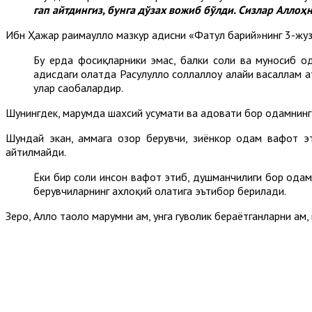
гап
айтдингиз, бунга дўзах
вожиб бўлди. Сизлар
Аллоҳн
Ибн Ҳажар раҳимаҳуллоҳ мазкур ҳадисни «Фатҳул барий»нинг 3-жу
Бу ерда фосиқларники эмас, балки солиҳ ва муносиб од
ҳадисдаги ҳолатда Расулуллоҳ соллаллоҳу алайҳи васаллам 
улар саҳобалардир.
Шунингдек, марҳумда шахсий ҳусумати ва адовати бор одамнинг 
Шундай экан, ҳаммага озор берувчи, зиёнкор одам вафот э
айтилмайди.
Ёки бир солиҳ инсон вафот этиб, душманчилиги бор одам
берувчиларнинг ахлоқий ҳолатига эътибор берилади.
Зеро, Аллоҳ таоло марҳумни ҳам, унга гувоҳлик бераётганларни ҳам