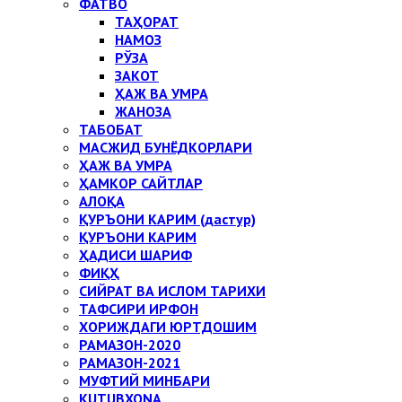
ФАТВО
ТАҲОРАТ
НАМОЗ
РЎЗА
ЗАКОТ
ҲАЖ ВА УМРА
ЖАНОЗА
ТАБОБАТ
МАСЖИД БУНЁДКОРЛАРИ
ҲАЖ ВА УМРА
ҲАМКОР САЙТЛАР
АЛОҚА
ҚУРЪОНИ КАРИМ (дастур)
ҚУРЪОНИ КАРИМ
ҲАДИСИ ШАРИФ
ФИҚҲ
СИЙРАТ ВА ИСЛОМ ТАРИХИ
ТАФСИРИ ИРФОН
ХОРИЖДАГИ ЮРТДОШИМ
РАМАЗОН-2020
РАМАЗОН-2021
МУФТИЙ МИНБАРИ
KUTUBXONA