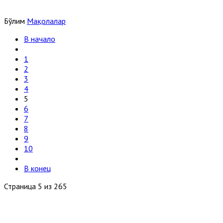
Бўлим
Мақолалар
В начало
1
2
3
4
5
6
7
8
9
10
В конец
Страница 5 из 265