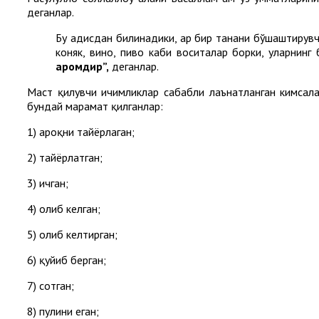
деганлар.
Бу ҳадисдан билинадики, ҳар бир танани бўшаштирувч
коняк, вино, пиво каби воситалар борки, уларнинг 
ҳаромдир”
,
деганлар.
Маст қилувчи ичимликлар сабабли лаънатланган кимсалар 
бундай марҳамат қилганлар:
1) ароқни тайёрлаган;
2) тайёрлатган;
3) ичган;
4) олиб келган;
5) олиб келтирган;
6) қуйиб берган;
7) сотган;
8) пулини еган;