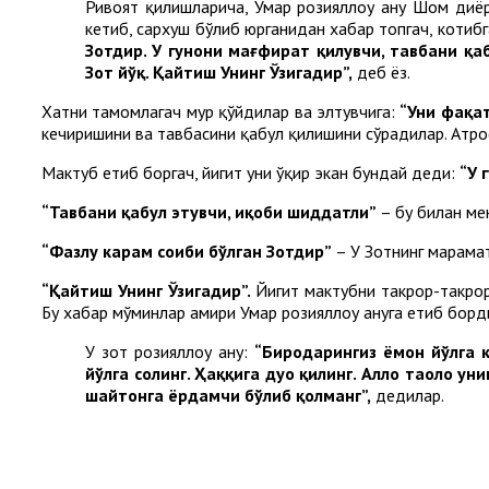
Ривоят қилишларича, Умар розияллоҳу анҳу Шом диёр
кетиб, сархуш бўлиб юрганидан хабар топгач, котиб
Зотдир. У гуноҳни мағфират қилувчи, тавбани қа
Зот йўқ. Қайтиш Унинг Ўзигадир”,
деб ёз.
Хатни тамомлагач муҳр қўйдилар ва элтувчига:
“Уни фақат
кечиришини ва тавбасини қабул қилишини сўрадилар. Атро
Мактуб етиб боргач, йигит уни ўқир экан бундай деди:
“У 
“Тавбани қабул этувчи, иқоби шиддатли”
– бу билан ме
“Фазлу карам соҳиби бўлган Зотдир”
– У Зотнинг марҳамат
“Қайтиш Унинг Ўзигадир”.
Йигит мактубни такрор-такрор 
Бу хабар мўминлар амири Умар розияллоҳу анҳуга етиб борд
У зот розияллоҳу анҳу:
“Биродарингиз ёмон йўлга 
йўлга солинг. Ҳаққига дуо қилинг. Аллоҳ
таоло уни
шайтонга ёрдамчи бўлиб қолманг”,
дедилар.