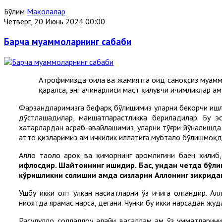
Бўлим
Мақолалар
Четверг, 20 Июнь 2024 00:00
Барча муаммоларнинг сабаби
Атрофимизда оила ва жамиятга оид саноқсиз муаммол
қаралса, энг ачинарлиси маст қилувчи ичимликлар ҳа
Фарзандларимизга бефарқ бўлишимиз уларни бекорчи ишл
дўстлашадилар, маишатпарастликка бериладилар. Бу э
хатарлардан асраб-авайлашимиз, уларни тўғри йўналишда 
ҳатто қизларимиз ҳам ичкилик иллатига мубтало бўлишмоқд
Аллоҳ таоло ароқ ва қиморнинг ҳаромлигини баён қили
ифлосдир. Шайтоннинг ишидир. Бас, ундан четда бўли
кўришликни солишни ҳамда сизларни Аллоҳнинг зикрида
Ушбу икки оят улкан насиҳатларни ўз ичига олгандир. А
ниҳоятда ярамас нарса, дегани. Чунки бу икки нарсадан жу
Расулуллоҳ соллаллоҳу алайҳи васаллам ҳам ўз умматлари