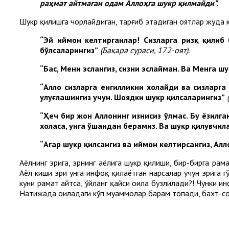
раҳмат айтмаган одам Аллоҳга шукр қилмайди”.
Шукр қилишга чорлайдиган, тарғиб этадиган оятлар жуда к
“Эй иймон келтирганлар! Сизларга ризқ қилиб 
бўлсаларингиз”
(Бақара сураси
,
172-оят)
.
“Бас, Мени эслангиз, сизни эслайман. Ва Менга ш
“Аллоҳ сизларга енгилликни хоҳлайди ва сизларг
улуғлашингиз учун. Шоядки шукр қилсаларингиз”
“Ҳеч бир жон Аллоҳнинг изнисиз ўлмас. Бу ёзилг
хоҳласа, унга ўшандан берамиз. Ва шукр қилувчи
“Агар шукр қилсангиз ва иймон келтирсангиз, Алл
Аёлнинг эрига, эрнинг аёлига шукр қилиши, бир-бирга раҳ
Аёл киши эри унга инфоқ қилаётган нарсалар учун эрига гў
куни раҳмат айтса, ўйланг қайси оила бузлилади?! Чунки и
Натижада оиладаги кўп муаммолар барҳам топади, бахт-соа