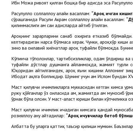
Ибн Можа ривоят қилган бошқа бир ҳадисда эса Расулуллоҳ 
Расулуллоҳ соллаллоҳу алайҳи васаллам:
“Ароқ ичган кишиг
сўрашганида Расули Акрам соллаллоҳу алайҳи васаллам:
“Д
қилинмаслиги ҳам саҳиҳ ҳадисларда айтиб ўтилган.
Ароқнинг зарарларини санаб охирига етказиб бўлмайди.
келтирадиган нарса бўлмаса керак. Чунки, ароқхўр киши
зино ва оилавий хиёнатлар ароқ туфайли бўлмоқда. Бунин
Кўпинча тўполонлар, тартибсизликлар, одам ўлдириш ва 
туфайли дўстлар душманга айланмоқда, жамият турли соҳ
Юқоридан айтилганидек, ароқ яъни кишини Аллоҳнинг зи
Ибодат ақлга боғлиқдир. Шунинг учун ҳам Ислом бундан X
Маст қилувчи ичимликларга муккасидан кетган кимса ҳурм
ружу қўйганлар ўз оиласида ҳам, жамиятда ҳам муносиб ўр
ўрнак бўла олсин. У маст-аласт юриши билан кўпчиликка о
Маст қилувчи ичимлик ичадиган кимсага қандай муносабат
розияллоҳу анҳу айтадилар:
“Ароқ ичувчилар бетоб бўлишс
Албатта бу уларга қаттиқ таъсир қилиши мумкин. Баъзилар