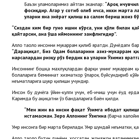
Баъзи уламоларимиз айтган эканлар:
“Ароқ ичувчил
фосиқдир. Агар у сотиб олиб ичса, икки марта л
уларни яна зиёрат қилиш ва салом бериш жоиз бўл
“Сиздан ким бир гуноҳ ишни кўрса, уни қўли билан қа
қайтарсин, ана ўша иймоннинг заифлигидир”.
Аллоҳ таоло инсонни мукаррам қилиб яратди. Дунёдаги бар
“Дарҳақиқат, Биз Одам болаларини азиз-мукаррам қ
нарсалардан ризқу рўз бердик ва уларни Ўзимиз яратг
Инсоннинг бошқа махлуқлардан фарқи унинг мукаррам қи
болаларига беминнат хизматкор ўлароқ буйсундириб қўйил
неъматларига шукр қилиши учундир.
Инсон бу дунёга ўйин-кулги учун, еб-ичиш учун ёҳуд ер
Каримда бу ҳақиқатни ўз бандаларига баён қилди.
“Мен жин ва инсни фақат Ўзимга ибодат қилиш
истамасман. Зеро Аллоҳнинг Ўзигина
(барча халойи
Умр инсонга бир марта берилади. Умр шундай неъматки, қ
Аллоҳ таоло бутун дунёни, хоссатан, жонажон ватанимизн