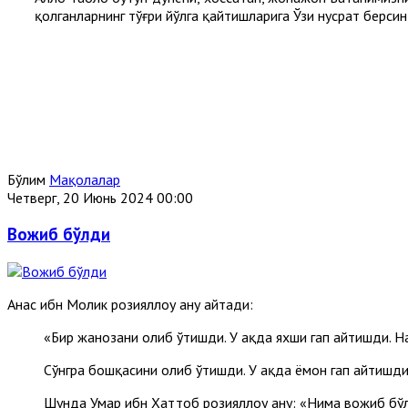
қолганларнинг тўғри йўлга қайтишларига Ўзи нусрат берсин
Бўлим
Мақолалар
Четверг, 20 Июнь 2024 00:00
Вожиб бўлди
Анас ибн Молик розияллоҳу анҳу айтади:
«Бир жанозани олиб ўтишди. У ҳақда яхши гап айтишди. Н
Сўнгра бошқасини олиб ўтишди. У ҳақда ёмон гап айтишди
Шунда Умар ибн Хаттоб розияллоҳу анҳу: «Нима вожиб бў