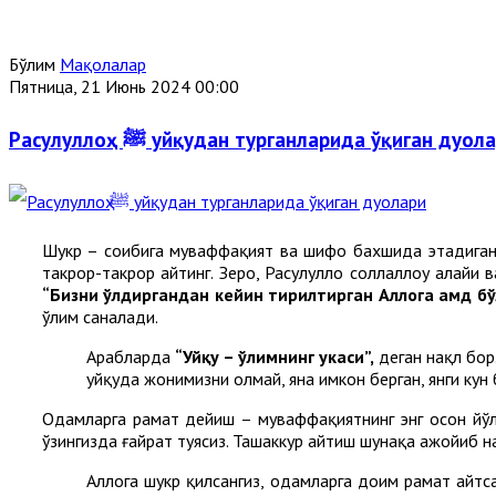
Бўлим
Мақолалар
Пятница, 21 Июнь 2024 00:00
Расулуллоҳ ﷺ уйқудан турганларида ўқиган дуол
Шукр – соҳибига муваффақият ва шифо бахшида этадиган
такрор-такрор айтинг. Зеро, Расулуллоҳ соллаллоҳу алайҳ
“Бизни ўлдиргандан кейин тирилтирган Аллоҳга ҳамд бў
ўлим саналади.
Арабларда
“Уйқу – ўлимнинг укаси”,
деган нақл бор
уйқуда жонимизни олмай, яна имкон берган, янги кун б
Одамларга раҳмат дейиш – муваффақиятнинг энг осон йўл
ўзингизда ғайрат туясиз. Ташаккур айтиш шунақа ажойиб н
Аллоҳга шукр қилсангиз, одамларга доим раҳмат айт