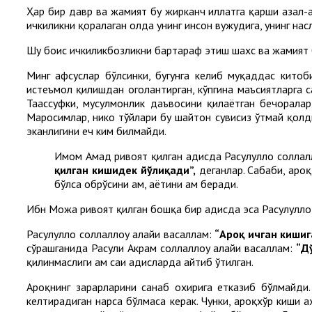
Ҳар бир давр ва жамият бу жирканч иллатга қарши азал-а
ичкиликни қоралаган ҳолда унинг инсон вужудига, унинг нас
Шу боис ичкиликбозликни бартараф этиш шахс ва жамият
Минг афсуслар бўлсинки, бугунга келиб муқаддас кито
истеъмол қилишдан огоҳлантирган, кўпгина маъсиятларга с
Таассуфки, мусулмонлик даъвосини қилаётган бечорала
Маросимлар, никоҳ тўйлари бу шайтон сувисиз ўтмай қолд
эканлигини ҳеч ким билмайди.
Имом Аҳмад ривоят қилган ҳадисда Расулуллоҳ соллалл
қилган кишидек йўлиқади”,
деганлар. Сабаби, ароқ
бўлса обрўсини ҳам, ҳаётини ҳам беради.
Ибн Можа ривоят қилган бошқа бир ҳадисда эса Расулуллоҳ 
Расулуллоҳ соллаллоҳу алайҳи васаллам:
“Ароқ ичган кишиг
сўрашганида Расули Акрам соллаллоҳу алайҳи васаллам:
“Д
қилинмаслиги ҳам саҳиҳ ҳадисларда айтиб ўтилган.
Ароқнинг зарарларини санаб охирига етказиб бўлмайди.
келтирадиган нарса бўлмаса керак. Чунки, ароқхўр киши