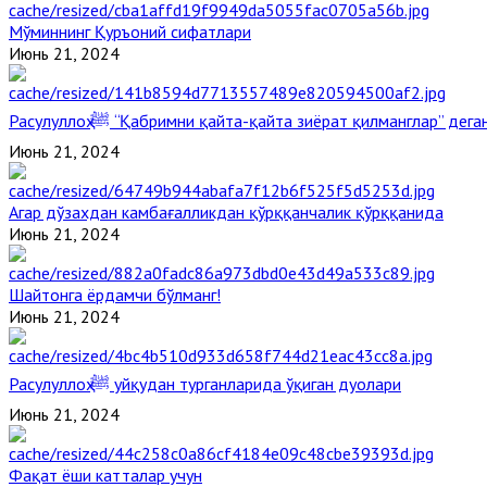
Мўминнинг Қуръоний сифатлари
Июнь 21, 2024
Расулуллоҳ ﷺ “Қабримни қайта-қайта зиёрат қилманглар” де
Июнь 21, 2024
Агар дўзахдан камбағалликдан қўрққанчалик қўрққанида
Июнь 21, 2024
Шайтонга ёрдамчи бўлманг!
Июнь 21, 2024
Расулуллоҳ ﷺ уйқудан турганларида ўқиган дуолари
Июнь 21, 2024
Фақат ёши катталар учун