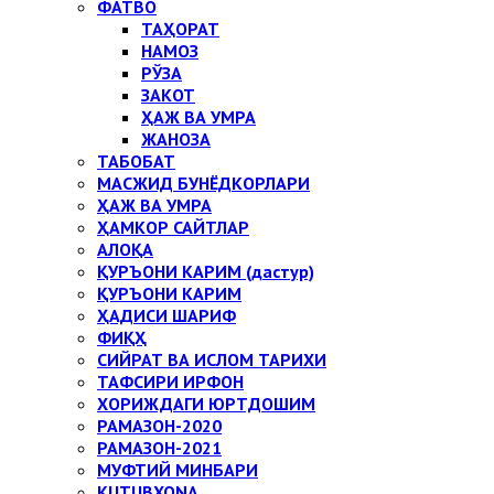
ФАТВО
ТАҲОРАТ
НАМОЗ
РЎЗА
ЗАКОТ
ҲАЖ ВА УМРА
ЖАНОЗА
ТАБОБАТ
МАСЖИД БУНЁДКОРЛАРИ
ҲАЖ ВА УМРА
ҲАМКОР САЙТЛАР
АЛОҚА
ҚУРЪОНИ КАРИМ (дастур)
ҚУРЪОНИ КАРИМ
ҲАДИСИ ШАРИФ
ФИҚҲ
СИЙРАТ ВА ИСЛОМ ТАРИХИ
ТАФСИРИ ИРФОН
ХОРИЖДАГИ ЮРТДОШИМ
РАМАЗОН-2020
РАМАЗОН-2021
МУФТИЙ МИНБАРИ
KUTUBXONA