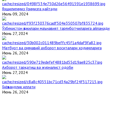
Яхшилигимиз ўзимизга қайтади
Июль 09, 2024
Ўзбекистон ҳожилари маънавият тарғиботчиларига айланади
Июнь 27, 2024
Матбуот ва оммавий ахборот воситалари ходимларига
Июнь 26, 2024
Ахборот тарқатиш ва журналист одоби
Июнь 27, 2024
Гиёҳвандлик иллати
Июнь 26, 2024