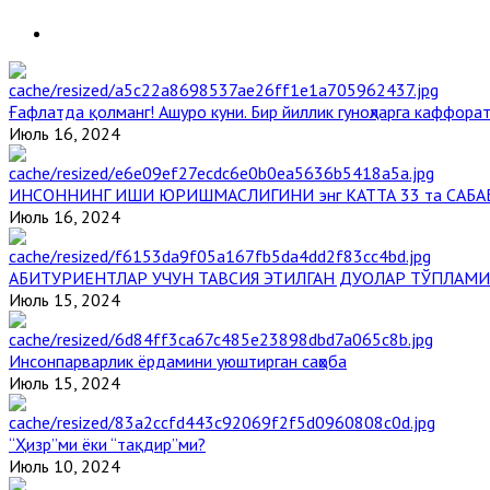
Ғафлатда қолманг! Ашуро куни. Бир йиллик гуноҳларга каффорат
Июль 16, 2024
ИНСОННИНГ ИШИ ЮРИШМАСЛИГИНИ энг КАТТА 33 та САБА
Июль 16, 2024
АБИТУРИЕНТЛАР УЧУН ТАВСИЯ ЭТИЛГАН ДУОЛАР ТЎПЛАМИ
Июль 15, 2024
Инсонпарварлик ёрдамини уюштирган саҳоба
Июль 15, 2024
“Ҳизр”ми ёки “тақдир”ми?
Июль 10, 2024