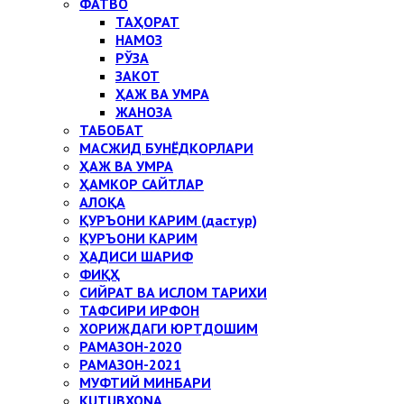
ФАТВО
ТАҲОРАТ
НАМОЗ
РЎЗА
ЗАКОТ
ҲАЖ ВА УМРА
ЖАНОЗА
ТАБОБАТ
МАСЖИД БУНЁДКОРЛАРИ
ҲАЖ ВА УМРА
ҲАМКОР САЙТЛАР
АЛОҚА
ҚУРЪОНИ КАРИМ (дастур)
ҚУРЪОНИ КАРИМ
ҲАДИСИ ШАРИФ
ФИҚҲ
СИЙРАТ ВА ИСЛОМ ТАРИХИ
ТАФСИРИ ИРФОН
ХОРИЖДАГИ ЮРТДОШИМ
РАМАЗОН-2020
РАМАЗОН-2021
МУФТИЙ МИНБАРИ
KUTUBXONA