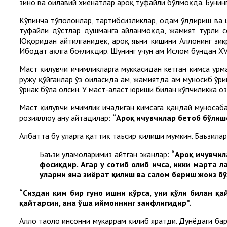
зино ва оилавий хиёнатлар ароқ туфайли бўлмоқда. Бунин
Кўпинча тўполонлар, тартибсизликлар, одам ўлдириш ва 
туфайли дўстлар душманга айланмоқда, жамият турли соҳ
Юқоридан айтилганидек, ароқ яъни кишини Аллоҳнинг зи
Ибодат ақлга боғлиқдир. Шунинг учун ҳам Ислом бундан X
Маст қилувчи ичимликларга муккасидан кетган кимса ҳурм
ружу қўйганлар ўз оиласида ҳам, жамиятда ҳам муносиб ўр
ўрнак бўла олсин. У маст-аласт юриши билан кўпчиликка о
Маст қилувчи ичимлик ичадиган кимсага қандай муносабат
розияллоҳу анҳу айтадилар:
“Ароқ ичувчилар бетоб бўлишс
Албатта бу уларга қаттиқ таъсир қилиши мумкин. Баъзилар
Баъзи уламоларимиз айтган эканлар:
“Ароқ ичувчил
фосиқдир. Агар у сотиб олиб ичса, икки марта л
уларни яна зиёрат қилиш ва салом бериш жоиз бўл
“Сиздан ким бир гуноҳ ишни кўрса, уни қўли билан қа
қайтарсин, ана ўша иймоннинг заифлигидир”.
Аллоҳ таоло инсонни мукаррам қилиб яратди. Дунёдаги бар