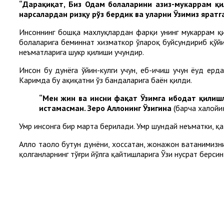
“Дарҳақиқат, Биз Одам болаларини азиз-мукаррам қ
нарсалардан ризқу рўз бердик ва уларни Ўзимиз яратг
Инсоннинг бошқа махлуқлардан фарқи унинг мукаррам қи
болаларига беминнат хизматкор ўлароқ буйсундириб қўйил
неъматларига шукр қилиши учундир.
Инсон бу дунёга ўйин-кулги учун, еб-ичиш учун ёҳуд ер
Каримда бу ҳақиқатни ўз бандаларига баён қилди.
“Мен жин ва инсни фақат Ўзимга ибодат қилиш
истамасман. Зеро Аллоҳнинг Ўзигина
(барча халойи
Умр инсонга бир марта берилади. Умр шундай неъматки, қ
Аллоҳ таоло бутун дунёни, хоссатан, жонажон ватанимизн
қолганларнинг тўғри йўлга қайтишларига Ўзи нусрат берсин