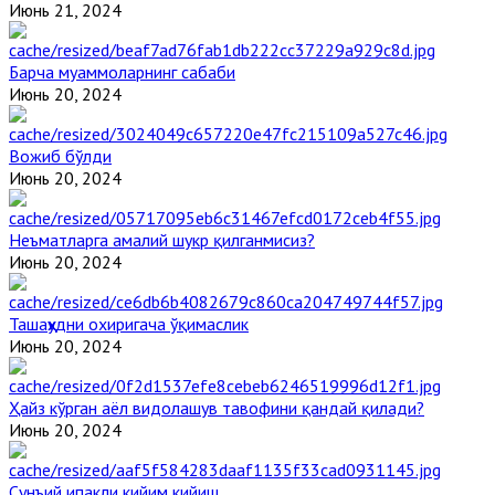
Июнь 21, 2024
Барча муаммоларнинг сабаби
Июнь 20, 2024
Вожиб бўлди
Июнь 20, 2024
Неъматларга амалий шукр қилганмисиз?
Июнь 20, 2024
Ташаҳҳудни охиригача ўқимаслик
Июнь 20, 2024
Ҳайз кўрган аёл видолашув тавофини қандай қилади?
Июнь 20, 2024
Сунъий ипакли кийим кийиш