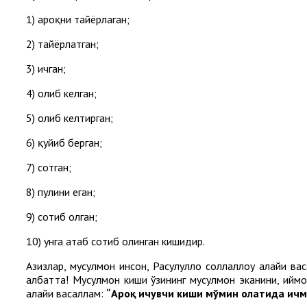
1) ароқни тайёрлаган;
2) тайёрлатган;
3) ичган;
4) олиб келган;
5) олиб келтирган;
6) қуйиб берган;
7) сотган;
8) пулини еган;
9) сотиб олган;
10) унга атаб сотиб олинган кишидир.
Азизлар, мусулмон инсон, Расулуллоҳ соллаллоҳу алайҳи в
албатта! Мусулмон киши ўзининг мусулмон эканини, иймони
алайҳи васаллам:
“Ароқ ичувчи киши мўмин ҳолатида ич