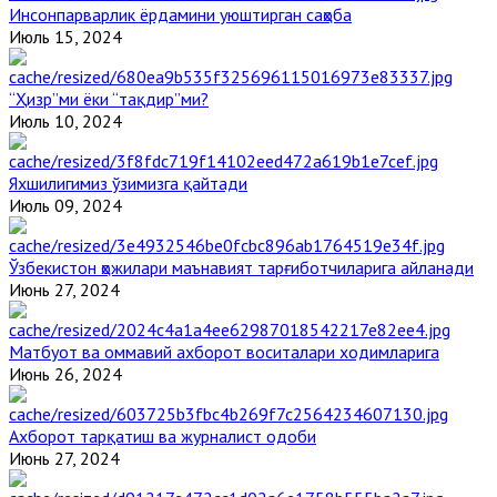
Инсонпарварлик ёрдамини уюштирган саҳоба
Июль 15, 2024
“Ҳизр”ми ёки “тақдир”ми?
Июль 10, 2024
Яхшилигимиз ўзимизга қайтади
Июль 09, 2024
Ўзбекистон ҳожилари маънавият тарғиботчиларига айланади
Июнь 27, 2024
Матбуот ва оммавий ахборот воситалари ходимларига
Июнь 26, 2024
Ахборот тарқатиш ва журналист одоби
Июнь 27, 2024