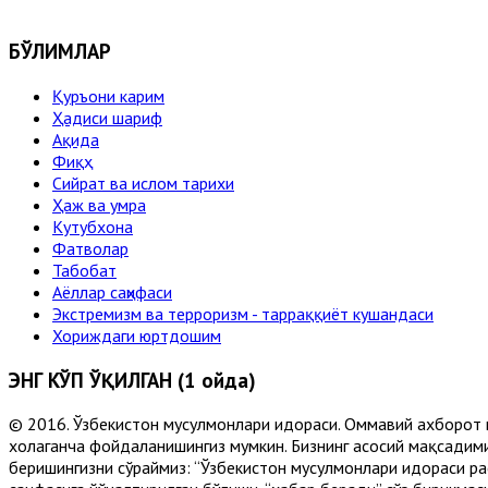
БЎЛИМЛАР
Қуръони карим
Ҳадиси шариф
Ақида
Фиқҳ
Сийрат ва ислом тарихи
Ҳаж ва умра
Кутубхона
Фатволар
Табобат
Аёллар саҳифаси
Экстремизм ва терроризм - тарраққиёт кушандаси
Хориждаги юртдошим
ЭНГ КЎП ЎҚИЛГАН (1 ойда)
© 2016. Ўзбекистон мусулмонлари идораси. Оммавий ахборот 
хоҳлаганча фойдаланишингиз мумкин. Бизнинг асосий мақсадими
беришингизни сўраймиз: “Ўзбекистон мусулмонлари идораси рас