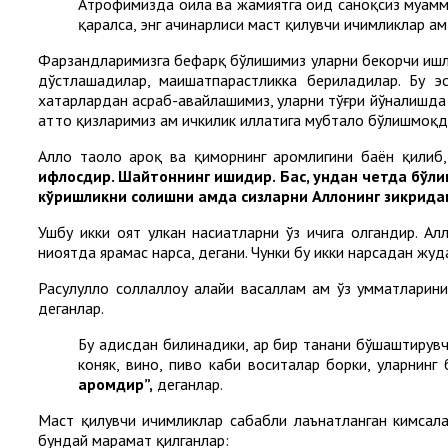
Атрофимизда оила ва жамиятга оид саноқсиз муаммол
қаралса, энг ачинарлиси маст қилувчи ичимликлар ҳа
Фарзандларимизга бефарқ бўлишимиз уларни бекорчи ишл
дўстлашадилар, маишатпарастликка бериладилар. Бу э
хатарлардан асраб-авайлашимиз, уларни тўғри йўналишда 
ҳатто қизларимиз ҳам ичкилик иллатига мубтало бўлишмоқд
Аллоҳ таоло ароқ ва қиморнинг ҳаромлигини баён қили
ифлосдир. Шайтоннинг ишидир. Бас, ундан четда бўли
кўришликни солишни ҳамда сизларни Аллоҳнинг зикрида
Ушбу икки оят улкан насиҳатларни ўз ичига олгандир. А
ниҳоятда ярамас нарса, дегани. Чунки бу икки нарсадан жу
Расулуллоҳ соллаллоҳу алайҳи васаллам ҳам ўз умматлари
деганлар.
Бу ҳадисдан билинадики, ҳар бир танани бўшаштирувч
коняк, вино, пиво каби воситалар борки, уларнинг 
ҳаромдир”
,
деганлар.
Маст қилувчи ичимликлар сабабли лаънатланган кимсалар 
бундай марҳамат қилганлар: