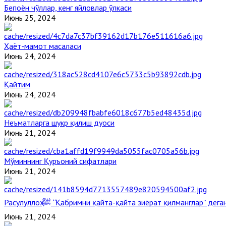
Бепоён чўллар, кенг яйловлар ўлкаси
Июнь 25, 2024
Ҳаёт-мамот масаласи
Июнь 24, 2024
Қайтим
Июнь 24, 2024
Неъматларга шукр қилиш дуоси
Июнь 21, 2024
Мўминнинг Қуръоний сифатлари
Июнь 21, 2024
Расулуллоҳ ﷺ “Қабримни қайта-қайта зиёрат қилманглар” де
Июнь 21, 2024