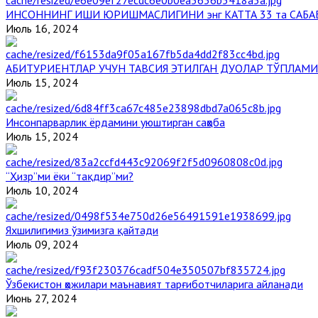
ИНСОННИНГ ИШИ ЮРИШМАСЛИГИНИ энг КАТТА 33 та САБА
Июль 16, 2024
АБИТУРИЕНТЛАР УЧУН ТАВСИЯ ЭТИЛГАН ДУОЛАР ТЎПЛАМИ
Июль 15, 2024
Инсонпарварлик ёрдамини уюштирган саҳоба
Июль 15, 2024
“Ҳизр”ми ёки “тақдир”ми?
Июль 10, 2024
Яхшилигимиз ўзимизга қайтади
Июль 09, 2024
Ўзбекистон ҳожилари маънавият тарғиботчиларига айланади
Июнь 27, 2024