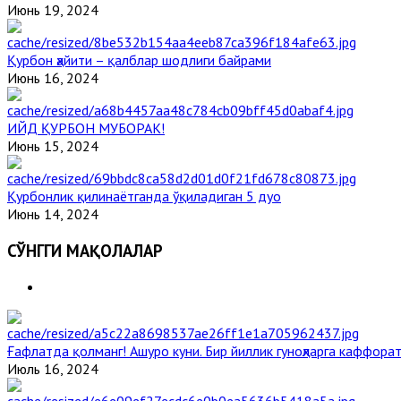
Июнь 19, 2024
Қурбон ҳайити – қалблар шодлиги байрами
Июнь 16, 2024
ИЙД ҚУРБОН МУБОРАК!
Июнь 15, 2024
Қурбонлик қилинаётганда ўқиладиган 5 дуо
Июнь 14, 2024
СЎНГГИ МАҚОЛАЛАР
Ғафлатда қолманг! Ашуро куни. Бир йиллик гуноҳларга каффорат
Июль 16, 2024