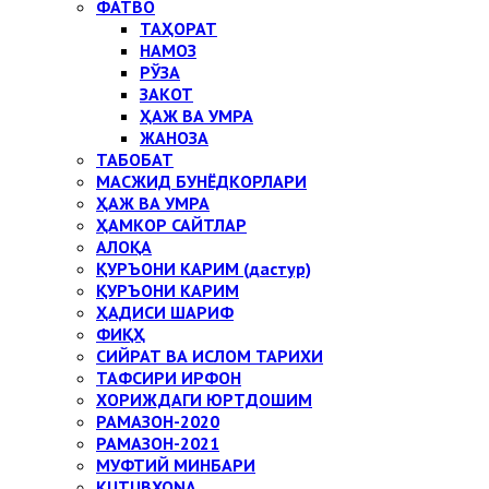
ФАТВО
ТАҲОРАТ
НАМОЗ
РЎЗА
ЗАКОТ
ҲАЖ ВА УМРА
ЖАНОЗА
ТАБОБАТ
МАСЖИД БУНЁДКОРЛАРИ
ҲАЖ ВА УМРА
ҲАМКОР САЙТЛАР
АЛОҚА
ҚУРЪОНИ КАРИМ (дастур)
ҚУРЪОНИ КАРИМ
ҲАДИСИ ШАРИФ
ФИҚҲ
СИЙРАТ ВА ИСЛОМ ТАРИХИ
ТАФСИРИ ИРФОН
ХОРИЖДАГИ ЮРТДОШИМ
РАМАЗОН-2020
РАМАЗОН-2021
МУФТИЙ МИНБАРИ
KUTUBXONA