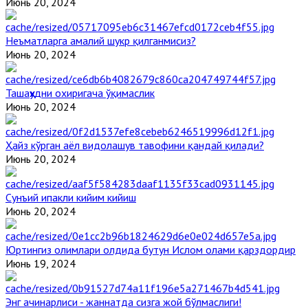
Июнь 20, 2024
Неъматларга амалий шукр қилганмисиз?
Июнь 20, 2024
Ташаҳҳудни охиригача ўқимаслик
Июнь 20, 2024
Ҳайз кўрган аёл видолашув тавофини қандай қилади?
Июнь 20, 2024
Сунъий ипакли кийим кийиш
Июнь 20, 2024
Юртингиз олимлари олдида бутун Ислом олами қарздордир
Июнь 19, 2024
Энг ачинарлиси - жаннатда сизга жой бўлмаслиги!