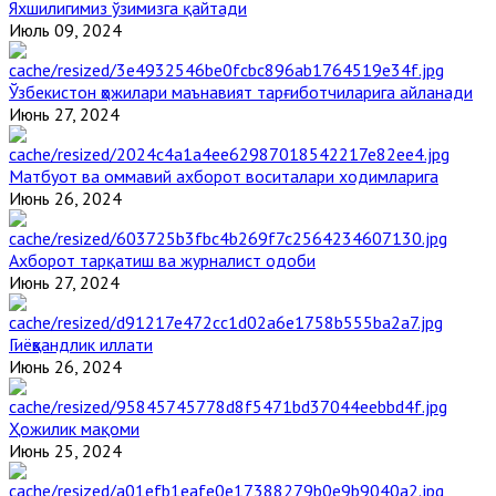
Яхшилигимиз ўзимизга қайтади
Июль 09, 2024
Ўзбекистон ҳожилари маънавият тарғиботчиларига айланади
Июнь 27, 2024
Матбуот ва оммавий ахборот воситалари ходимларига
Июнь 26, 2024
Ахборот тарқатиш ва журналист одоби
Июнь 27, 2024
Гиёҳвандлик иллати
Июнь 26, 2024
Ҳожилик мақоми
Июнь 25, 2024