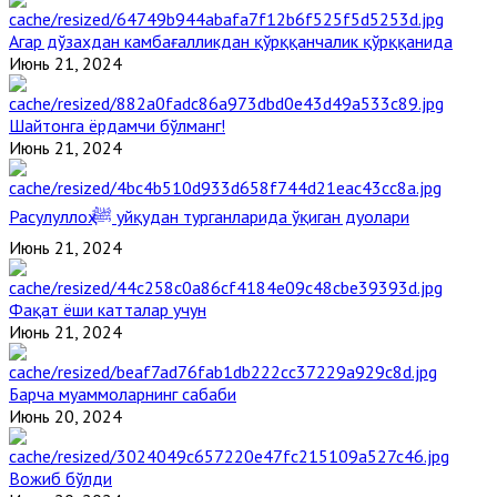
Агар дўзахдан камбағалликдан қўрққанчалик қўрққанида
Июнь 21, 2024
Шайтонга ёрдамчи бўлманг!
Июнь 21, 2024
Расулуллоҳ ﷺ уйқудан турганларида ўқиган дуолари
Июнь 21, 2024
Фақат ёши катталар учун
Июнь 21, 2024
Барча муаммоларнинг сабаби
Июнь 20, 2024
Вожиб бўлди