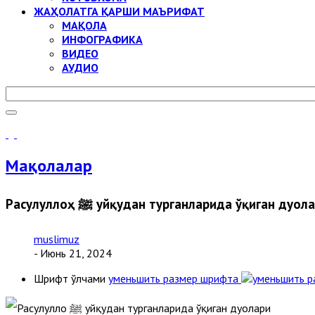
ЖАҲОЛАТГА ҚАРШИ МАЪРИФАТ
МАҚОЛА
ИНФОГРАФИКА
ВИДЕО
АУДИО
Мақолалар
Расулуллоҳ ﷺ уйқудан турганларида ўқиган дуол
muslimuz
- Июнь 21, 2024
Шрифт ўлчами
уменьшить размер шрифта