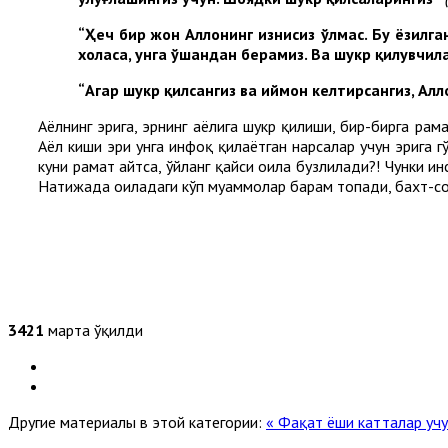
“Ҳеч бир жон Аллоҳнинг изнисиз ўлмас. Бу ёзилг
хоҳласа, унга ўшандан берамиз. Ва шукр қилувчи
“Агар шукр қилсангиз ва иймон келтирсангиз, Алл
Аёлнинг эрига, эрнинг аёлига шукр қилиши, бир-бирга раҳ
Аёл киши эри унга инфоқ қилаётган нарсалар учун эрига гў
куни раҳмат айтса, ўйланг қайси оила бузлилади?! Чунки и
Натижада оиладаги кўп муаммолар барҳам топади, бахт-соа
3421
марта ўқилди
Другие материалы в этой категории:
« Фақат ёши катталар уч