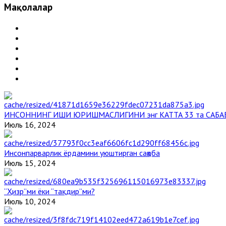
Мақолалар
ИНСОННИНГ ИШИ ЮРИШМАСЛИГИНИ энг КАТТА 33 та САБА
Июль 16, 2024
Инсонпарварлик ёрдамини уюштирган саҳоба
Июль 15, 2024
“Ҳизр”ми ёки “тақдир”ми?
Июль 10, 2024