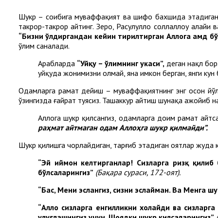
Шукр – соҳибига муваффақият ва шифо бахшида этадиган
такрор-такрор айтинг. Зеро, Расулуллоҳ соллаллоҳу алайҳ
“Бизни ўлдиргандан кейин тирилтирган Аллоҳга ҳамд бў
ўлим саналади.
Арабларда
“Уйқу – ўлимнинг укаси”,
деган нақл бор
уйқуда жонимизни олмай, яна имкон берган, янги кун б
Одамларга раҳмат дейиш – муваффақиятнинг энг осон йўл
ўзингизда ғайрат туясиз. Ташаккур айтиш шунақа ажойиб н
Аллоҳга шукр қилсангиз, одамларга доим раҳмат айт
раҳмат айтмаган одам Аллоҳга шукр қилмайди”.
Шукр қилишга чорлайдиган, тарғиб этадиган оятлар жуда к
“Эй иймон келтирганлар! Сизларга ризқ қилиб 
бўлсаларингиз”
(Бақара сураси
,
172-оят)
.
“Бас, Мени эслангиз, сизни эслайман. Ва Менга ш
“Аллоҳ сизларга енгилликни хоҳлайди ва сизларг
улуғлашингиз учун. Шоядки шукр қилсаларингиз”