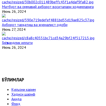
Матбуот ва оммавий ахборот воситалари ходимларига
Июнь 26, 2024
Ахборот тарқатиш ва журналист одоби
Июнь 27, 2024
Гиёҳвандлик иллати
Июнь 26, 2024
БЎЛИМЛАР
Қуръони карим
Ҳадиси шариф
Ақида
Фиқҳ