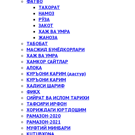
ФАТВО
ТАҲОРАТ
НАМОЗ
РЎЗА
ЗАКОТ
ҲАЖ ВА УМРА
ЖАНОЗА
ТАБОБАТ
МАСЖИД БУНЁДКОРЛАРИ
ҲАЖ ВА УМРА
ҲАМКОР САЙТЛАР
АЛОҚА
ҚУРЪОНИ КАРИМ (дастур)
ҚУРЪОНИ КАРИМ
ҲАДИСИ ШАРИФ
ФИҚҲ
СИЙРАТ ВА ИСЛОМ ТАРИХИ
ТАФСИРИ ИРФОН
ХОРИЖДАГИ ЮРТДОШИМ
РАМАЗОН-2020
РАМАЗОН-2021
МУФТИЙ МИНБАРИ
KUTUBXONA