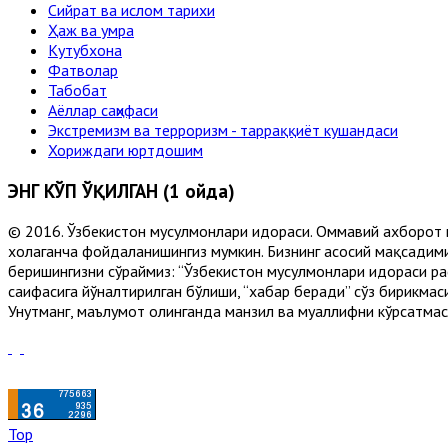
Сийрат ва ислом тарихи
Ҳаж ва умра
Кутубхона
Фатволар
Табобат
Аёллар саҳифаси
Экстремизм ва терроризм - тарраққиёт кушандаси
Хориждаги юртдошим
ЭНГ КЎП ЎҚИЛГАН (1 ойда)
© 2016. Ўзбекистон мусулмонлари идораси. Оммавий ахборот 
хоҳлаганча фойдаланишингиз мумкин. Бизнинг асосий мақсадими
беришингизни сўраймиз: “Ўзбекистон мусулмонлари идораси рас
саҳифасига йўналтирилган бўлиши, “хабар беради” сўз бирикмас
Унутманг, маълумот олинганда манзил ва муаллифни кўрсатмасл
Top