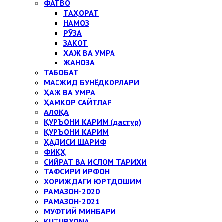
ФАТВО
ТАҲОРАТ
НАМОЗ
РЎЗА
ЗАКОТ
ҲАЖ ВА УМРА
ЖАНОЗА
ТАБОБАТ
МАСЖИД БУНЁДКОРЛАРИ
ҲАЖ ВА УМРА
ҲАМКОР САЙТЛАР
АЛОҚА
ҚУРЪОНИ КАРИМ (дастур)
ҚУРЪОНИ КАРИМ
ҲАДИСИ ШАРИФ
ФИҚҲ
СИЙРАТ ВА ИСЛОМ ТАРИХИ
ТАФСИРИ ИРФОН
ХОРИЖДАГИ ЮРТДОШИМ
РАМАЗОН-2020
РАМАЗОН-2021
МУФТИЙ МИНБАРИ
KUTUBXONA