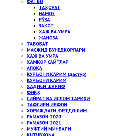
ФАТВО
ТАҲОРАТ
НАМОЗ
РЎЗА
ЗАКОТ
ҲАЖ ВА УМРА
ЖАНОЗА
ТАБОБАТ
МАСЖИД БУНЁДКОРЛАРИ
ҲАЖ ВА УМРА
ҲАМКОР САЙТЛАР
АЛОҚА
ҚУРЪОНИ КАРИМ (дастур)
ҚУРЪОНИ КАРИМ
ҲАДИСИ ШАРИФ
ФИҚҲ
СИЙРАТ ВА ИСЛОМ ТАРИХИ
ТАФСИРИ ИРФОН
ХОРИЖДАГИ ЮРТДОШИМ
РАМАЗОН-2020
РАМАЗОН-2021
МУФТИЙ МИНБАРИ
KUTUBXONA