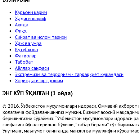
Қуръони карим
Ҳадиси шариф
Ақида
Фиқҳ
Сийрат ва ислом тарихи
Ҳаж ва умра
Кутубхона
Фатволар
Табобат
Аёллар саҳифаси
Экстремизм ва терроризм - тарраққиёт кушандаси
Хориждаги юртдошим
ЭНГ КЎП ЎҚИЛГАН (1 ойда)
© 2016. Ўзбекистон мусулмонлари идораси. Оммавий ахборот 
хоҳлаганча фойдаланишингиз мумкин. Бизнинг асосий мақсадими
беришингизни сўраймиз: “Ўзбекистон мусулмонлари идораси рас
саҳифасига йўналтирилган бўлиши, “хабар беради” сўз бирикмас
Унутманг, маълумот олинганда манзил ва муаллифни кўрсатмасл