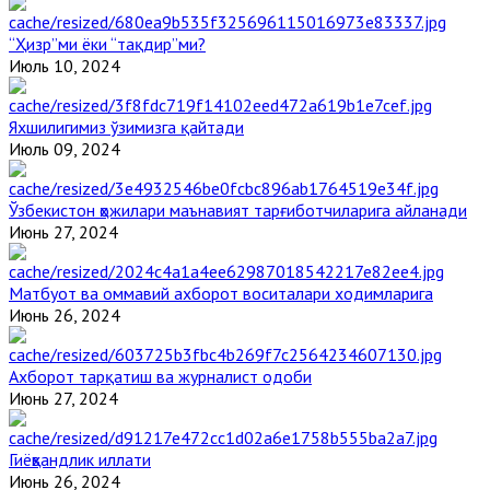
“Ҳизр”ми ёки “тақдир”ми?
Июль 10, 2024
Яхшилигимиз ўзимизга қайтади
Июль 09, 2024
Ўзбекистон ҳожилари маънавият тарғиботчиларига айланади
Июнь 27, 2024
Матбуот ва оммавий ахборот воситалари ходимларига
Июнь 26, 2024
Ахборот тарқатиш ва журналист одоби
Июнь 27, 2024
Гиёҳвандлик иллати
Июнь 26, 2024