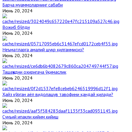
Барча муаммоларнинг сабаби
Июнь 20, 2024
Вожиб бўлди
Июнь 20, 2024
Неъматларга амалий шукр қилганмисиз?
Июнь 20, 2024
Ташаҳҳудни охиригача ўқимаслик
Июнь 20, 2024
Ҳайз кўрган аёл видолашув тавофини қандай қилади?
Июнь 20, 2024
Сунъий ипакли кийим кийиш
Июнь 20, 2024