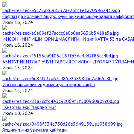
Ғафлатда қолманг! Ашуро куни. Бир йиллик гуноҳларга каффорат
Июль 16, 2024
ИНСОННИНГ ИШИ ЮРИШМАСЛИГИНИ энг КАТТА 33 та САБА
Июль 16, 2024
АБИТУРИЕНТЛАР УЧУН ТАВСИЯ ЭТИЛГАН ДУОЛАР ТЎПЛАМИ
Июль 15, 2024
Инсонпарварлик ёрдамини уюштирган саҳоба
Июль 15, 2024
“Ҳизр”ми ёки “тақдир”ми?
Июль 10, 2024
Яхшилигимиз ўзимизга қайтади