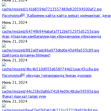
Июнь 21, 2024
Расулуллоҳ ﷺ “Қабримни қайта-қайта зиёрат қилманглар” де
Июнь 21, 2024
Агар дўзахдан камбағалликдан қўрққанчалик қўрққанида
Июнь 21, 2024
Шайтонга ёрдамчи бўлманг!
Июнь 21, 2024
Расулуллоҳ ﷺ уйқудан турганларида ўқиган дуолари
Июнь 21, 2024
Фақат ёши катталар учун
Июнь 21, 2024