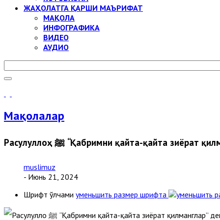
ЖАҲОЛАТГА ҚАРШИ МАЪРИФАТ
МАҚОЛА
ИНФОГРАФИКА
ВИДЕО
АУДИО
Мақолалар
Расулуллоҳ ﷺ “Қабримни қайта-қайта зиёрат
muslimuz
- Июнь 21, 2024
Шрифт ўлчами
уменьшить размер шрифта