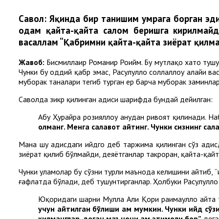
Cавол:
Яқинда бир танишим умрага борган эди
одам қайта-қайта салом беришга кирилмайди
васаллам “Қабримни қайта-қайта зиёрат қилман
Жавоб:
Бисмиллаҳир Роҳманир Роҳийм. Бу мутлақо хато туш
Чунки бу оддий қабр эмас, Расулуллоҳ соллаллоҳу алайҳи ва
муборак таналари тегиб турган ер барча муборак заминла
Саволда зикр қилинган ҳадиси шарифда бундай дейилган:
Абу Ҳурайра розияллоҳу анҳудан ривоят қилинади. На
олманг. Менга салавот айтинг. Чунки сизнинг сал
Мана шу ҳадисдаги ийдгоҳ деб таржима қилинган сўз ҳадисда “عيد ийд” лафзида келган. Мана шу сўзни Расулуллоҳ соллаллоҳу алайҳи васаллам қабрларини қ
зиёрат қилиб бўлмайди, деяётганлар такроран, қайта-қайт
Чунки уламолар бу сўзни турли маънода келишини айтиб, “
ғафлатда бўлади, деб тушунтирганлар. Ҳолбуки Расулуллоҳ 
Юқоридаги шарҳни Мулла Али Қори раҳимаҳуллоҳ айта
учун айтилган бўлиши ҳам мумкин. Чунки ийд сўз
қилманглар, деган маънони ҳам эҳтимоли бор
”
дега