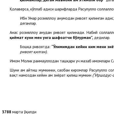
Қолаверса, кўплаб ҳадиси шарифларда Расулуллоҳ соллалло
Ибн Умар розияллоҳу анҳумодан ривоят қилинган ҳади
деганлар.
Анас розияллоҳу анҳудан ривоят қилинади. Набий соллалл
қиёмат куни мен унга шафоатчи бўлурман”,
дедилар.
Бошқа ривоятда:
“Ўлимимдан кейин ким мени зиёр
ривоят қилган).
Имом Молик раҳимаҳуллоҳдан ташқари уч мазҳаб имомлари С
Шуни ҳам айтиш мумкинки, саҳобаи киромлар Расулуллоҳ со
вақт намоздан кейин ҳам зиёрат қилиш мумкин
(“Иршодус-с
3788
марта ўқилди