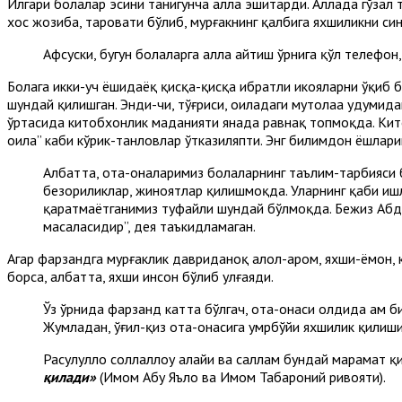
Илгари болалар эсини танигунча алла эшитарди. Аллада гўзал ту
хос жозиба, таровати бўлиб, мурғакнинг қалбига яхшиликни си
Афсуски, бугун болаларга алла айтиш ўрнига қўл телефон
Болага икки-уч ёшидаёқ қисқа-қисқа ибратли ҳикояларни ўқиб 
шундай қилишган. Энди-чи, тўғриси, оиладаги мутолаа удумида
ўртасида китобхонлик маданияти янада равнақ топмоқда. Кито
оила” каби кўрик-танловлар ўтказиляпти. Энг билимдон ёшлари
Албатта, ота-оналаримиз болаларнинг таълим-тарбияси 
безорилик­лар,
жиноятлар қилишмоқда. Уларнинг қа­биҳ иш
қаратмаётганимиз туфайли шундай бўлмоқ­да. Бежиз Аб
масаласидир”,
дея таъкидламаган.
Агар фарзандга мурғаклик давриданоқ ҳалол-ҳаром, яхши-ёмон,
борса, албатта, яхши инсон бўлиб улғаяди.
Ўз ўрнида фарзанд катта бўлгач, ота-онаси олдида ҳам 
Жумладан, ўғил-қиз ота-онасига умрбўйи яхшилик қилиши
Расулуллоҳ соллаллоҳу алайҳи ва саллам бундай марҳамат 
қилади»
(Имом Абу Яъло ва Имом Табароний ривояти
).