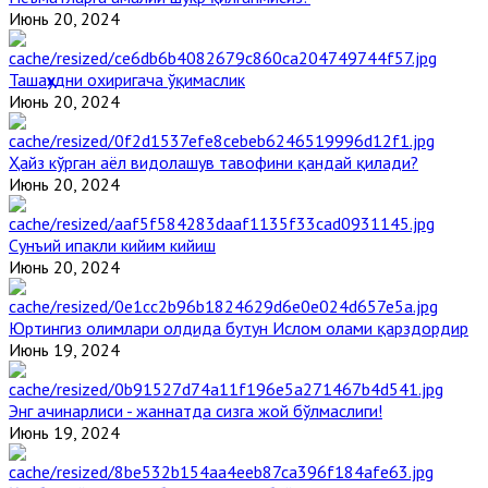
Июнь 20, 2024
Ташаҳҳудни охиригача ўқимаслик
Июнь 20, 2024
Ҳайз кўрган аёл видолашув тавофини қандай қилади?
Июнь 20, 2024
Сунъий ипакли кийим кийиш
Июнь 20, 2024
Юртингиз олимлари олдида бутун Ислом олами қарздордир
Июнь 19, 2024
Энг ачинарлиси - жаннатда сизга жой бўлмаслиги!
Июнь 19, 2024