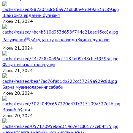
Шайтонга ёрдамчи бўлманг!
Июнь 21, 2024
Расулуллоҳ ﷺ уйқудан турганларида ўқиган дуолари
Июнь 21, 2024
Фақат ёши катталар учун
Июнь 21, 2024
Барча муаммоларнинг сабаби
Июнь 20, 2024
Вожиб бўлди
Июнь 20, 2024
Неъматларга амалий шукр қилганмисиз?