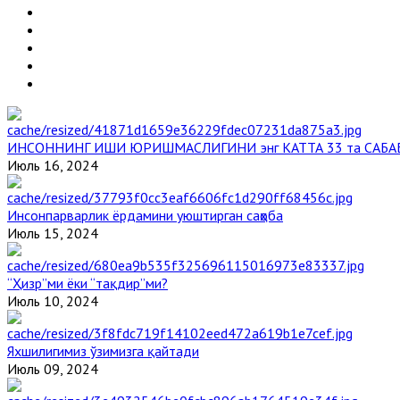
ИНСОННИНГ ИШИ ЮРИШМАСЛИГИНИ энг КАТТА 33 та САБА
Июль 16, 2024
Инсонпарварлик ёрдамини уюштирган саҳоба
Июль 15, 2024
“Ҳизр”ми ёки “тақдир”ми?
Июль 10, 2024
Яхшилигимиз ўзимизга қайтади
Июль 09, 2024