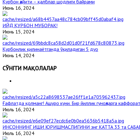
Қурбон ҳайити – қалблар шодлиги байрами
Июнь 16, 2024
ИЙД ҚУРБОН МУБОРАК!
Июнь 15, 2024
Қурбонлик қилинаётганда ўқиладиган 5 дуо
Июнь 14, 2024
СЎНГГИ МАҚОЛАЛАР
Ғафлатда қолманг! Ашуро куни. Бир йиллик гуноҳларга каффорат
Июль 16, 2024
ИНСОННИНГ ИШИ ЮРИШМАСЛИГИНИ энг КАТТА 33 та САБА
Июль 16, 2024