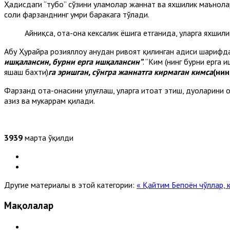
Ҳадисдаги “тубо” сўзини уламолар жаннат ва яхшилик маънола
солиҳ фарзанднинг умри баракага тўлади.
Айниқса, ота-она кексалик ёшига етганида, уларга яхшил
Абу Ҳурайра розияллоҳу анҳудан ривоят қилинган ҳадиси шарифд
ишқалансин, бурни ерга ишқалансин”
. “Ким (нинг бурни ерга 
яшаш бахти)
га эришган, сўнгра жаннатга кирмаган кимса
(нин
Фарзанд ота-онасини улуғлаш, уларга итоат этиш, дуоларини ол
азиз ва мукаррам қилади.
3939
марта ўқилди
Другие материалы в этой категории:
« Қайтим
Бепоён чўллар, 
Мақолалар