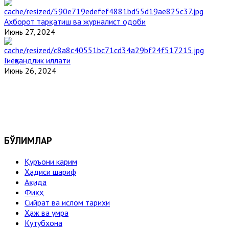
Ахборот тарқатиш ва журналист одоби
Июнь 27, 2024
Гиёҳвандлик иллати
Июнь 26, 2024
БЎЛИМЛАР
Қуръони карим
Ҳадиси шариф
Ақида
Фиқҳ
Сийрат ва ислом тарихи
Ҳаж ва умра
Кутубхона