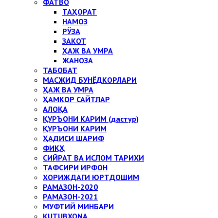
ФАТВО
ТАҲОРАТ
НАМОЗ
РЎЗА
ЗАКОТ
ҲАЖ ВА УМРА
ЖАНОЗА
ТАБОБАТ
МАСЖИД БУНЁДКОРЛАРИ
ҲАЖ ВА УМРА
ҲАМКОР САЙТЛАР
АЛОҚА
ҚУРЪОНИ КАРИМ (дастур)
ҚУРЪОНИ КАРИМ
ҲАДИСИ ШАРИФ
ФИҚҲ
СИЙРАТ ВА ИСЛОМ ТАРИХИ
ТАФСИРИ ИРФОН
ХОРИЖДАГИ ЮРТДОШИМ
РАМАЗОН-2020
РАМАЗОН-2021
МУФТИЙ МИНБАРИ
KUTUBXONA