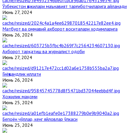
Ўзбекистон ҳожилари маънавият тарғиботчиларига айланади
Июнь 27, 2024
Матбуот ва оммавий ахборот воситалари ходимларига
Июнь 26, 2024
Ахборот тарқатиш ва журналист одоби
Июнь 27, 2024
Гиёҳвандлик иллати
Июнь 26, 2024
Ҳожилик мақоми
Июнь 25, 2024
Бепоён чўллар, кенг яйловлар ўлкаси
Июнь 25, 2024