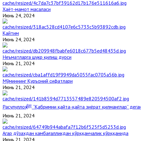
Ҳаёт-мамот масаласи
Июнь 24, 2024
Қайтим
Июнь 24, 2024
Неъматларга шукр қилиш дуоси
Июнь 21, 2024
Мўминнинг Қуръоний сифатлари
Июнь 21, 2024
Расулуллоҳ ﷺ “Қабримни қайта-қайта зиёрат қилманглар” де
Июнь 21, 2024
Агар дўзахдан камбағалликдан қўрққанчалик қўрққанида
Июнь 21, 2024