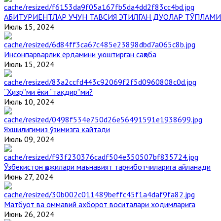
АБИТУРИЕНТЛАР УЧУН ТАВСИЯ ЭТИЛГАН ДУОЛАР ТЎПЛАМИ
Июль 15, 2024
Инсонпарварлик ёрдамини уюштирган саҳоба
Июль 15, 2024
“Ҳизр”ми ёки “тақдир”ми?
Июль 10, 2024
Яхшилигимиз ўзимизга қайтади
Июль 09, 2024
Ўзбекистон ҳожилари маънавият тарғиботчиларига айланади
Июнь 27, 2024
Матбуот ва оммавий ахборот воситалари ходимларига
Июнь 26, 2024