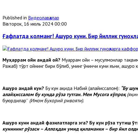
Published in
Видеолавҳалар
Вівторок, 16 июль 2024 00:00
Ғафлатда қолманг! Ашуро куни. Бир йиллик гуноҳл
Муҳаррам ойи қандай ой?
Муҳаррам ойи – мусулмонлар тақвими
Ражаб) тўрт ойнинг бири бўлиб, унинг ўнинчи куни яъни, ашуро к
Ашуро қандай кун?
Бу кун ҳақида Набий (алайҳиссалом):
“Бу шун
алайҳиссалом бу кунда рўза тутган. Мен Мусога кўпроқ
(яқи
буюрдилар”
(Имом Бухорий ривояти).
Ашуро куни қандай фазилатларга эга? Бу кун рўза тутиш ў
кунининг рўзаси – Аллоҳдан умид қиламанки – бир йил олди