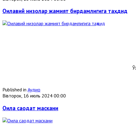
Оилавий низолар жамият бирдамлигига таҳдид
Ў
Published in
Аудио
Вівторок, 16 июль 2024 00:00
Оила саодат маскани