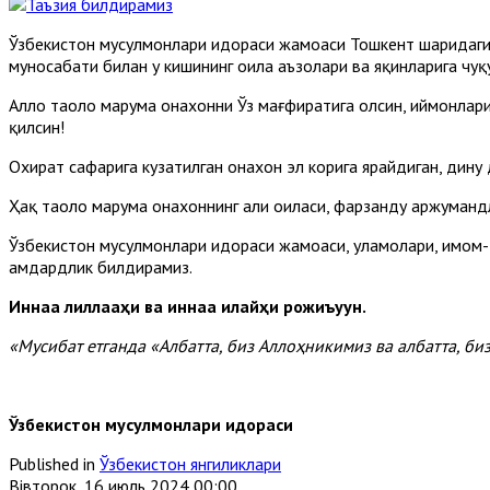
Ўзбекистон мусулмонлари идораси жамоаси Тошкент шаҳридаг
муносабати билан у кишининг оила аъзолари ва яқинларига чуқу
Аллоҳ таоло марҳума онахонни Ўз мағфиратига олсин, иймонлар
қилсин!
Охират сафарига кузатилган онахон эл корига ярайдиган, дину
Ҳақ таоло марҳума онахоннинг аҳли оиласи, фарзанду аржуманд
Ўзбекистон мусулмонлари идораси жамоаси, уламолари, имом-д
ҳамдардлик билдирамиз.
Иннаа лиллааҳи ва иннаа илайҳи рожиъуун.
«Мусибат етганда «Албатта, биз Аллоҳникимиз ва албатта, би
Ўзбекистон мусулмонлари идораси
Published in
Ўзбекистон янгиликлари
Вівторок, 16 июль 2024 00:00