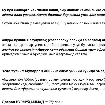
Бу кун яқинларга кенгчилик қилиш, бир йиллик кенгчиликка 
аёлига ҳадя улашса, Аллоҳ йилнинг барчасида унга ҳам ҳадя
Суфён ибн Уяйна (раҳматуллоҳи алайҳ): “Бу ҳадисни олтмиш йил 
Ашуро кунини Расулуллоҳ (соллаллоҳу алайҳи ва саллам) 
ҳаракат қилардилар, унинг савобига эришиш учун бу куннинг кел
алайҳи ва саллам)ни Ашуро куни рўзасини бошқасидан афзал
кўрмадим”
(Имом Бухорий, Имом Муслим ривояти).
Эсда тутинг! Муҳаррам ойининг ёлғиз ўнинчи кунида эмас, 
Абдуллоҳ ибн Аббос (розияллоҳу анҳу) ривоят қилади: Расулуллоҳ
буюрганларида, саҳобалар: “Ё, Расулуллоҳ! Бу кун яҳудий ва наср
келаси йил тўққизинчи куни ҳам тутамиз”,
дедилар. Аммо, кел
Даврон НУРМУҲАММАД
тайёрлади.