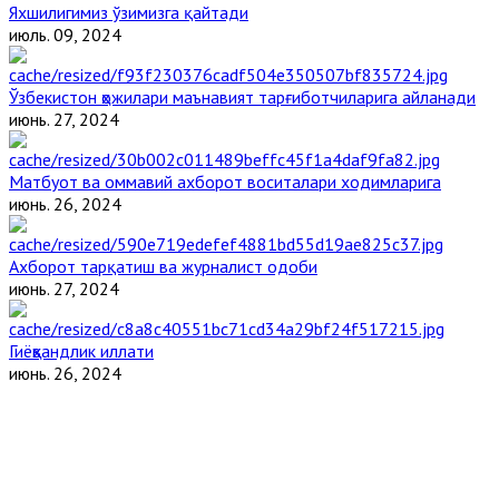
Яхшилигимиз ўзимизга қайтади
июль. 09, 2024
Ўзбекистон ҳожилари маънавият тарғиботчиларига айланади
июнь. 27, 2024
Матбуот ва оммавий ахборот воситалари ходимларига
июнь. 26, 2024
Ахборот тарқатиш ва журналист одоби
июнь. 27, 2024
Гиёҳвандлик иллати
июнь. 26, 2024