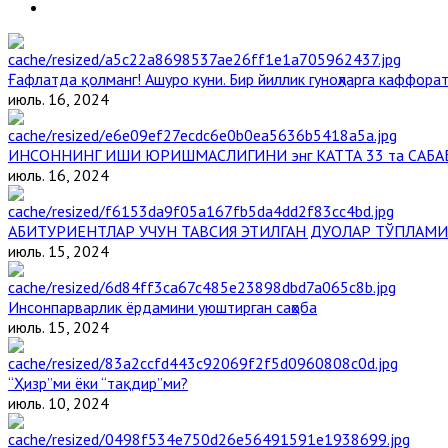
Ғафлатда қолманг! Ашуро куни. Бир йиллик гуноҳларга каффорат
июль. 16, 2024
ИНСОННИНГ ИШИ ЮРИШМАСЛИГИНИ энг КАТТА 33 та САБА
июль. 16, 2024
АБИТУРИЕНТЛАР УЧУН ТАВСИЯ ЭТИЛГАН ДУОЛАР ТЎПЛАМИ
июль. 15, 2024
Инсонпарварлик ёрдамини уюштирган саҳоба
июль. 15, 2024
“Ҳизр”ми ёки “тақдир”ми?
июль. 10, 2024