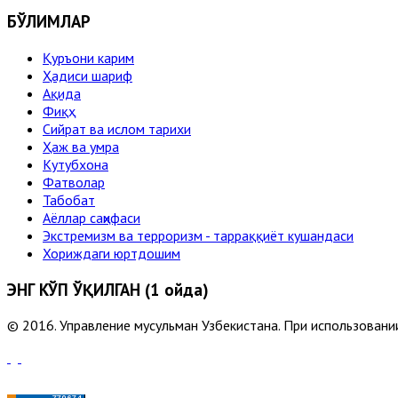
БЎЛИМЛАР
Қуръони карим
Ҳадиси шариф
Ақида
Фиқҳ
Сийрат ва ислом тарихи
Ҳаж ва умра
Кутубхона
Фатволар
Табобат
Аёллар саҳифаси
Экстремизм ва терроризм - тарраққиёт кушандаси
Хориждаги юртдошим
ЭНГ КЎП ЎҚИЛГАН (1 ойда)
© 2016. Управление мусульман Узбекистана. При использовании