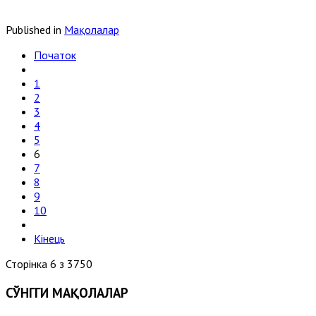
Published in
Мақолалар
Початок
1
2
3
4
5
6
7
8
9
10
Кінець
Сторінка 6 з 3750
СЎНГГИ МАҚОЛАЛАР