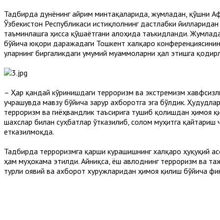
Тадбирда дунёнинг айрим минтақаларида, жумладан, қўшни Аф
Ўзбекистон Республикаси истиқлолнинг дастлабки йилларидан 
таъминлашга ҳисса қўшаётгани алоҳида таъкидланди. Жумлад
бўйича юқори даражадаги Тошкент халқаро конференциясининг 
уларнинг биргаликдаги умумий муаммоларни ҳал этишга қодирл
– Ҳар қандай кўринишдаги терроризм ва экстремизм хавфсизли
учрашувда мавзу бўйича зарур ахборотга эга бўлдик. Ҳудудлар
терроризм ва гиёҳвандлик таъсирига тушиб қолишдан ҳимоя қ
шахслар билан суҳбатлар ўтказилиб, соғлом муҳитга қайтариш
етказилмоқда.
Тадбирда терроризмга қарши курашишнинг халқаро ҳуқуқий ас
ҳам муҳокама этилди. Айниқса, ёш авлоднинг терроризм ва таж
турли ғоявий ва ахборот хуружларидан ҳимоя қилиш бўйича фи