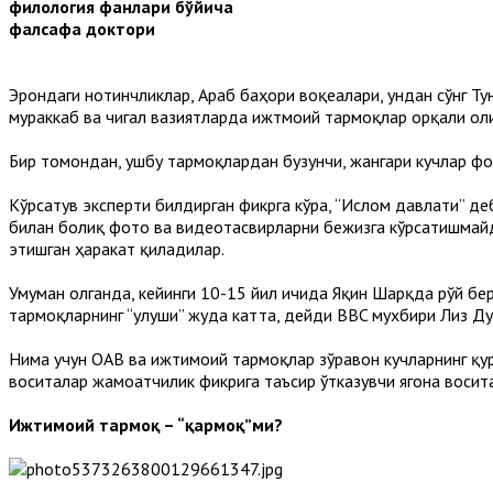
филология фанлари бўйича
фалсафа доктори
Эрондаги нотинчликлар, Араб баҳори воқеалари, ундан сўнг Ту
мураккаб ва чигал вазиятларда ижтмоий тармоқлар орқали ол
Бир томондан, ушбу тармоқлардан бузғунчи, жангари кучлар 
Кўрсатув эксперти билдирган фикрга кўра, “Ислом давлати” 
билан боғлиқ фото ва видеотасвирларни бежизга кўрсатишмайд
этишган ҳаракат қиладилар.
Умуман олганда, кейинги 10-15 йил ичида Яқин Шарқда рўй бе
тармоқларнинг “улуши” жуда катта, дейди BBC мухбири Лиз Ду
Нима учун ОАВ ва ижтимоий тармоқлар зўравон кучларнинг қур
воситалар жамоатчилик фикрига таъсир ўтказувчи ягона восит
Ижтимоий тармоқ – “қармоқ”ми?