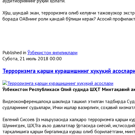
аудитиориянинг руҳий ҳолати.
Хўш, шундай экан, терроризмга олиб келувчи тажовузкор экст
борада ОАВнинг роли қандай бўлиши керак? Асосий профилак
Published in
Ўзбекистон янгиликлари
Субота, 21 июль 2018 00:00
Терроризмга қарши курашишнинг ҳуқуқий асослар
Ўзбекистон Республикаси Олий судида ШҲТ Минтақавий ак
Видеоконференцалоқа шаклида ташкил этилган тадбирда Судья
судларининг судьялари, Ички ишлар вазирлиги, соҳавий хизма
Евгений Сисоев ўз маърузасида халқаро терроризмга қарши к
Шунингдек, ШҲТга аъзо давлатлар ўртасида сиёсий, иқтисодий
тарқалишига қарши биргаликда кураш олиб борилаётгани, мин