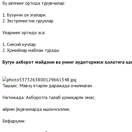
Бу аёлнинг ортида турувчилар:
1. Бузғунчи ғоя эгалари.
2. Экстремистик гуруҳлар.
Уларнинг ортида эса:
1. Сиёсий кучлар.
2. Ҳомийлар маблағи туради.
Бугун ахборот майдони ва унинг аудиторияси ҳолатига қ
Ташҳис: Мавзу етарли даражада очилмаган.
Натижада: Ахборотга талаб қониқарли эмас;
айрим ўқувчиларда ишончсизлик;
Бефарқлик: