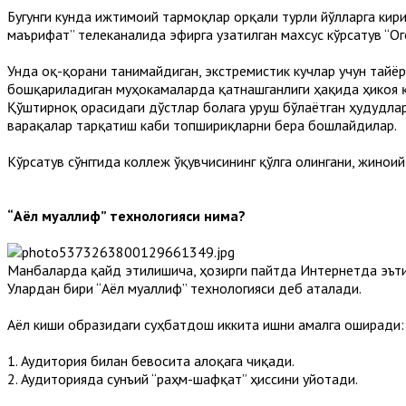
Бугунги кунда ижтимоий тармоқлар орқали турли йўлларга кири
маърифат” телеканалида эфирга узатилган махсус кўрсатув “Ог
Унда оқ-қорани танимайдиган, экстремистик кучлар учун тайёр 
бошқариладиган муҳокамаларда қатнашганлиги ҳақида ҳикоя қи
Қўштирноқ орасидаги дўстлар болага уруш бўлаётган ҳудудла
варақалар тарқатиш каби топшириқларни бера бошлайдилар.
Кўрсатув сўнггида коллеж ўқувчисининг қўлга олингани, жинои
“Аёл муаллиф” технологияси нима?
Манбаларда қайд этилишича, ҳозирги пайтда Интернетда эътиқ
Улардан бири “Аёл муаллиф” технологияси деб аталади.
Aёл киши образидаги суҳбатдош иккита ишни амалга оширади:
1. Аудитория билан бевосита алоқага чиқади.
2. Аудиторияда сунъий “раҳм-шафқат” ҳиссини уйғотади.