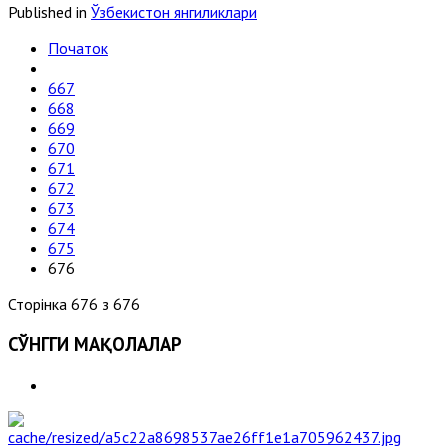
Published in
Ўзбекистон янгиликлари
Початок
667
668
669
670
671
672
673
674
675
676
Сторінка 676 з 676
СЎНГГИ МАҚОЛАЛАР