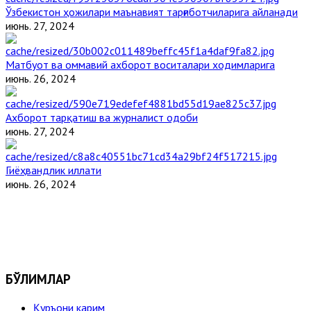
Ўзбекистон ҳожилари маънавият тарғиботчиларига айланади
июнь. 27, 2024
Матбуот ва оммавий ахборот воситалари ходимларига
июнь. 26, 2024
Ахборот тарқатиш ва журналист одоби
июнь. 27, 2024
Гиёҳвандлик иллати
июнь. 26, 2024
БЎЛИМЛАР
Қуръони карим