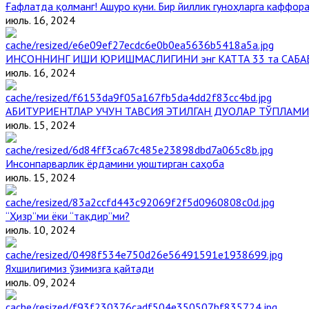
Ғафлатда қолманг! Ашуро куни. Бир йиллик гуноҳларга каффора
июль. 16, 2024
ИНСОННИНГ ИШИ ЮРИШМАСЛИГИНИ энг КАТТА 33 та САБА
июль. 16, 2024
АБИТУРИЕНТЛАР УЧУН ТАВСИЯ ЭТИЛГАН ДУОЛАР ТЎПЛАМИ
июль. 15, 2024
Инсонпарварлик ёрдамини уюштирган саҳоба
июль. 15, 2024
“Ҳизр”ми ёки “тақдир”ми?
июль. 10, 2024
Яхшилигимиз ўзимизга қайтади
июль. 09, 2024