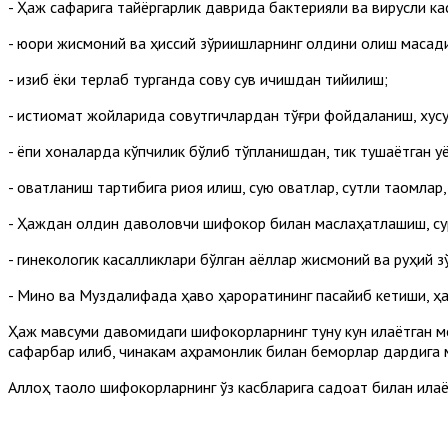
- Ҳаж сафарига тайёргарлик даврида бактерияли ва вирусли ка
- юқори жисмоний ва ҳиссий зўриқишларнинг олдини олиш мақсад
- қизиб ёки терлаб турганда совуқ сув ичишдан тийилиш;
- истиқомат жойларида совутгичлардан тўғри фойдаланиш, хусус
- ёпиқ хоналарда кўпчилик бўлиб тўпланишдан, тик тушаётган қ
- овқатланиш тартибига риоя қилиш, суюқ овқатлар, сутли таомла
- Ҳаждан олдин даволовчи шифокор билан маслаҳатлашиш, су
- гинекологик касалликлари бўлган аёллар жисмоний ва руҳий з
- Мино ва Муздалифада ҳаво ҳароратининг пасайиб кетиши, ҳав
Ҳаж мавсуми давомидаги шифокорларнинг туну кун қилаётган м
сафарбар қилиб, чинакам қаҳрамонлик билан беморлар дардига
Аллоҳ таоло шифокорларнинг ўз касбларига садоқат билан қила