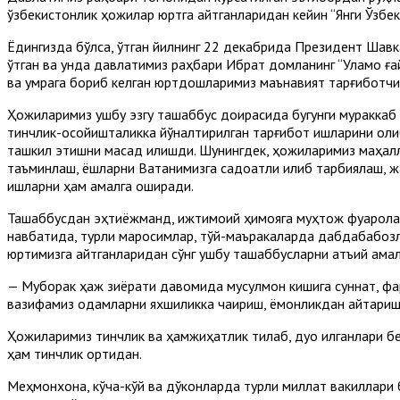
ўзбекистонлик ҳожилар юртга қайтганларидан кейин “Янги Ўзбе
Ёдингизда бўлса, ўтган йилнинг 22 декабрида Президент Шав
ўтган ва унда давлатимиз раҳбари Ибрат домланинг “Уламо ғайр
ва умрага бориб келган юртдошларимиз маънавият тарғиботчи
Ҳожиларимиз ушбу эзгу ташаббус доирасида бугунги мураккаб 
тинчлик-осойишталикка йўналтирилган тарғибот ишларини оли
ташкил этишни мақсад қилишди. Шунингдек, ҳожиларимиз маҳал
таъминлаш, ёшларни Ватанимизга садоқатли қилиб тарбиялаш, ж
ишларни ҳам амалга оширади.
Ташаббусдан эҳтиёжманд, ижтимоий ҳимояга муҳтож фуқаролар
навбатида, турли маросимлар, тўй-маъракаларда дабдабабозли
юртимизга қайтганларидан сўнг ушбу ташаббусларни қатъий ама
— Муборак ҳаж зиёрати давомида мусулмон кишига суннат, фар
вазифамиз одамларни яхшиликка чақириш, ёмонликдан қайтари
Ҳожиларимиз тинчлик ва ҳамжиҳатлик тилаб, дуо қилганлари б
ҳам тинчлик ортидан.
Меҳмонхона, кўча-кўй ва дўконларда турли миллат вакиллари 