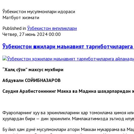
Ўзбекистон мусулмонлари идораси
Матбуот хизмати
Published in
Ўзбекистон янгиликлари
Четвер, 27 июнь 2024 00:00
Ўзбекистон ҳожилари маънавият тарғиботчиларига
“Халқ сўзи” махсус мухбири
Абдували СОЙИБНАЗАРОВ
Саудия Арабистонининг Макка ва Мадина шаҳарларидан х
Фуқароларнинг ҳуқуқ ва эркинликларини ҳар томонлама ҳимоя қ
ҳуқуқлардан бири — дин эркинлиги. Мамлакатимизда эътиқод қи
Бу йил ҳам дунё мусулмонлари қатори Маккаи мукаррама ва М