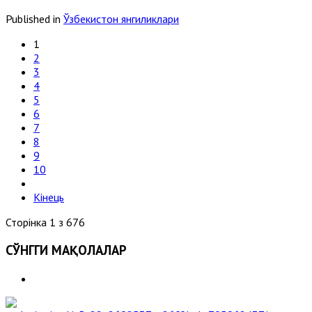
Published in
Ўзбекистон янгиликлари
1
2
3
4
5
6
7
8
9
10
Кінець
Сторінка 1 з 676
СЎНГГИ МАҚОЛАЛАР