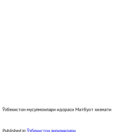
Ўзбекистон мусулмонлари идораси Матбуот хизмати
Published in
Ўзбекистон янгиликлари