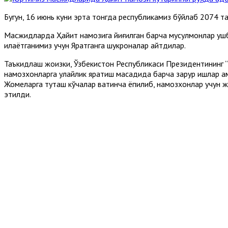
Бугун, 16 июнь куни эрта тонгда республикамиз бўйлаб 2074
Масжидларда Ҳайит намозига йиғилган барча мусулмонлар ушбу
қилаётганимиз учун Яратганга шукроналар айтдилар.
Таъкидлаш жоизки, Ўзбекистон Республикаси Президентининг “
намозхонларга қулайлик яратиш мақсадида барча зарур ишлар 
Жомеларга туташ кўчалар вақтинча ёпилиб, намозхонлар учун ж
этилди.