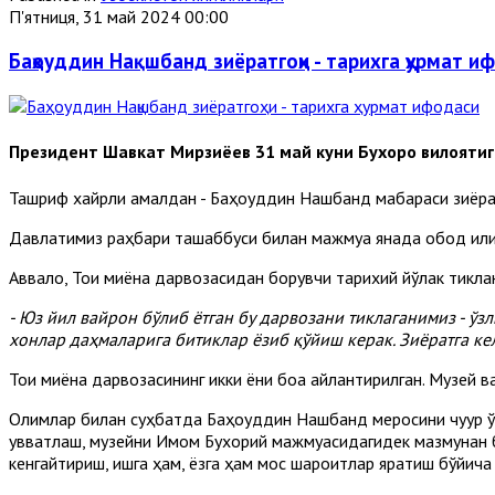
П'ятниця, 31 май 2024 00:00
Баҳоуддин Нақшбанд зиёратгоҳи - тарихга ҳурмат и
Президент Шавкат Мирзиёев 31 май куни Бухоро вилоятиг
Ташриф хайрли амалдан - Баҳоуддин Нақшбанд мақбараси зиёрат
Давлатимиз раҳбари ташаббуси билан мажмуа янада обод қилин
Аввало, Тоқи миёна дарвозасидан борувчи тарихий йўлак тикла
- Юз йил вайрон бўлиб ётган бу дарвозани тиклаганимиз - ўз
хонлар даҳмаларига битиклар ёзиб қўйиш керак. Зиёратга ке
Тоқи миёна дарвозасининг икки ёни боққа айлантирилган. Музей
Олимлар билан суҳбатда Баҳоуддин Нақшбанд меросини чуқур ў
қувватлаш, музейни Имом Бухорий мажмуасидагидек мазмунан б
кенгайтириш, қишга ҳам, ёзга ҳам мос шароитлар яратиш бўйича