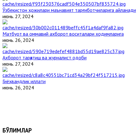
Ўзбекистон ҳожилари маънавият тарғиботчиларига айланади
июнь. 27, 2024
Матбуот ва оммавий ахборот воситалари ходимларига
июнь. 26, 2024
Ахборот тарқатиш ва журналист одоби
июнь. 27, 2024
Гиёҳвандлик иллати
июнь. 26, 2024
БЎЛИМЛАР