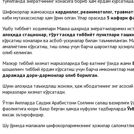
туғилганда зиёратчининг хонасига бориб ҳам ёрдам кўрсатиш
Шифокорлар жамоасида
кардиолог, реаниматолог, травмато
каби мутахассислар ҳам ўрин олган. Улар орасида
5 нафари фа
Ушбу тиббиёт ходимлари Макка шаҳрида зиёратчиларимиз исти
алоҳида стационар, тўрттасида тиббиёт пунктлари ташки
кўрсатиш хоналари ва асбоб-ускуналар билан таъминланган. М
амалиётини кўрсатиш, тиш олиш учун барча шароитлар ҳозирлан
олиб келинган.
Мазкур тиббий хизмат марказларида бир вақтнинг ўзида жами
шошилинч тиббий ёрдам кўрсатиш учун барча имкониятлар мав
даражада дори-дармонлар олиб борилган.
Шуни алоҳида таъкидлаш жоизки, ҳаж ибодатининг энг асоси
марказлари хизмат кўрсатади.
Ўтган йилларда Саудия Арабистони Соғлиқни сақлаш вазирлиги
фаолиятига юқори баҳо берган ҳамда нуфузли тадбирларда
Ўз
юксак эътирофидир.
Шу ўринда малакали шифокорларимизнинг ҳожилар саломатлиги