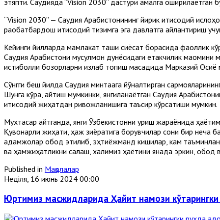
этяпти. Саудияда “Vision 2030” дастури амалга оширилаётган б
“Vision 2030” — Саудия Арабистонининг йирик иқтисодий ислоҳо
рақобатбардош иқтисодий тизимга эга давлатга айлантириш учун
Кейинги йилларда мамлакат ташқи сиёсат борасида фаоллик кўр
Саудия Арабистони мусулмон дунёсидаги етакчилик мақомини м
истиқболли бозорларни излаб топиш мақсадида Марказий Осиё ми
Сўнгги беш йилда Саудия минтақага йўналтирган сармояларининг 
Шунга кўра, айтиш мумкинки, янгиланаётган Саудия Арабистонин
иқтисодий жиҳатдан ривожланишига таъсир кўрсатиши мумкин.
Мухтасар айтганда, янги Ўзбекистонни қуриш жараёнида ҳаётим
Қувонарли жиҳати, ҳаж зиёратига борувчилар сони бир неча бар
қадамжолар обод этилиб, эҳтиёжманд кишилар, кам таъминлан
ва ҳамжиҳатликни сақлаш, халқимиз ҳаётини янада эркин, обод 
Published in
Мақолалар
Неділя, 16 июнь 2024 00:00
Юртимиз масжидларида Ҳайит намози кўтарингки 