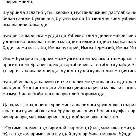
яширишмайди.
Шу ўринда эслатиб ўтиш керакки, мустақилликнинг дастлабки 
билан саноқли бўлган эса, бугунги кунда 15 мингдан зиёд ўзб
амалларини бажарди.
Бундан ташқари, қисқа муддатда Ўзбекистонда диний-маърифий
ўрганиш ва оммалаштириш мақсадида илмий тадқиқот марказлар
Ҳадис илми мактаби, Имом Бухорий, Имом Термизий, Имом Моту
Имом Бухорий ёдгорлик мажмуасида кенг кўламли таъмирлаш в
орасида кенг ўрганиш ҳамда тарғиб қилишга эътибор кучайди. З
ҳозирги таҳликали даврда, дунёда турли кучлар дин моҳиятини
Бундай ишларда халқимиз ва чет эллик меҳмонларни аждодлар
қиладиган Ўзбекистондаги Ислом цивилизацияси маркази фаол 
мазмун билан бойитиш ишлари олиб борилмоқда.
Дарҳақиқат, жаҳоннинг турли минтақаларидаги уруш даҳшатлар
юрагингиз увишиб кетади. Урушлар инсоният бошига кулфатлар 
чинқириқлари, мазлумларнинг дод-войлари эшитилаётир.
“Юртимиз ҳамиша ҳозиргидай фаровон, гўзал, мамлакатимизда 
бўлган ҳожиларимиз ана шундай дуолар билан машғул бўлди.