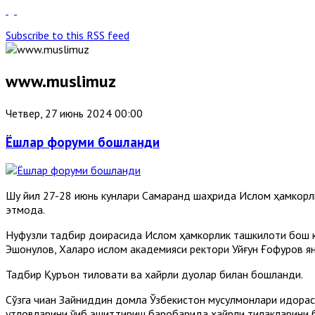
Subscribe to this RSS feed
www.muslimuz
Четвер, 27 июнь 2024 00:00
Ёшлар форуми бошланди
Шу йил 27-28 июнь кунлари Самарқанд шаҳрида Ислом ҳамкорл
этмоқда.
Нуфузли тадбир доирасида Ислом ҳамкорлик ташкилоти бош ко
Эшонқулов, Халқаро ислом академияси ректори Уйғун Ғофуров ян
Тадбир Қуръон тиловати ва хайрли дуолар билан бошланди.
Сўзга чиққан Зайниддин домла Ўзбекистон мусулмонлари идора
қутловларини ўқиб эшиттириш баробарида хайрли тилакларини