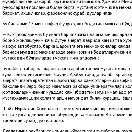
муваффақиятли бажариб, юртимизга қайтишмоқда. Ҳожилар Мин
гуноҳлардан покланиш билан бирга, мустақил юртимиз ва меҳн
барокат, яхшиликлар, фаровонлик сўраб, дуолар қилди.
Бу йил жами 15 минг нафар фуқаро ҳаж ибодатига муяссар бўлд
— Юртдошларимиз бу йилги барча хизмат ва амалий ишлардан 
бориб жойлашгунимизча, бутун зиёрат даврида ҳам катта ҳурма
махсус автобуслар, барча шароитга эга меҳмонхоналар ҳамда 
барчаси муқаддас масканларда эмин-эркин ибодатларимизни ад
мутасадди бўлганлардан чексиз миннатдормиз.
Бу каби эътибор ва шароитларни арабистонлик мутасаддилар ҳ
куни Президентимизнинг Саудия Арабистонида бўлиб турган м
зиёратчиларга яратилган шароитлар ва ҳамюртларимиз кайфия
баҳоланди. Зеро, бирор мамлакат раҳбари ўз зиёратчилари ҳо
юртдошларимизнинг муқаддас ҳаж ибодатини мукаммал адо этиб
мустаҳкамлаш, жаҳолатга қарши маърифат билан курашиш, ёшл
Шайх Нуриддин Холиқназар Президентимизнинг юртимиз ҳожил
катта хурсандчилик билан қабул қилди ва жонажон Ватанимизни
таолодан сўраб, дуо қилдилар.
Давлатимиз раҳбари томонидан кўрсатилган эътибордан руҳлан