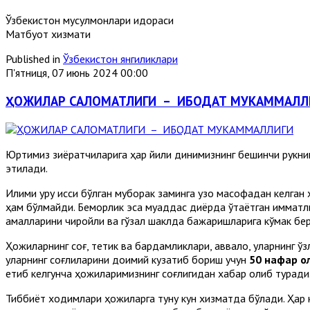
Ўзбекистон мусулмонлари идораси
Матбуот хизмати
Published in
Ўзбекистон янгиликлари
П'ятниця, 07 июнь 2024 00:00
ҲОЖИЛАР САЛОМАТЛИГИ – ИБОДАТ МУКАММАЛЛ
Юртимиз зиёратчиларига ҳар йили динимизнинг бешинчи рукн
этилади.
Иқлими қуруқ иссиқ бўлган муборак заминга узоқ масофадан кел
ҳам бўлмайди. Беморлик эса муқаддас диёрда ўтаётган қимматли 
амалларини чиройли ва гўзал шаклда бажаришларига кўмак бе
Ҳожиларнинг соғ, тетик ва бардамликлари, аввало, уларнинг ў
уларнинг соғлиқларини доимий кузатиб бориш учун
50 нафар о
етиб келгунча ҳожиларимизнинг соғлигидан хабар олиб туради
Тиббиёт ходимлари ҳожиларга туну кун хизматда бўлади. Ҳар 