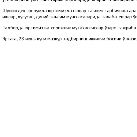
Шунингдек, форумда юртимизда ёшлар таълим-тарбиясига қарат
ишлар, хусусан, диний таълим муассасаларида талаба-ёшлар ўқ
Тадбирда юртимиз ва хорижлик мутахассислар ўзаро тажриба 
Эртага, 28 июнь куни мазкур тадбирнинг иккинчи босқичи ўткази