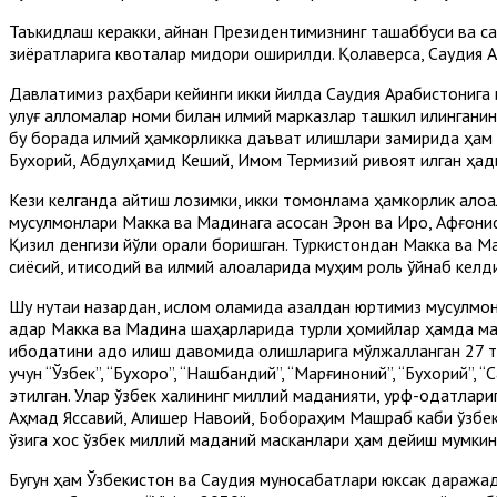
Таъкидлаш керакки, айнан Президентимизнинг ташаббуси ва с
зиёратларига квоталар миқдори оширилди. Қолаверса, Саудия А
Давлатимиз раҳбари кейинги икки йилда Саудия Арабистониг
улуғ алломалар номи билан илмий марказлар ташкил қилингани
бу борада илмий ҳамкорликка даъват қилишлари замирида ҳам 
Бухорий, Абдулҳамид Кеший, Имом Термизий ривоят қилган ҳади
Кези келганда айтиш лозимки, икки томонлама ҳамкорлик алоқа
мусулмонлари Макка ва Мадинага асосан Эрон ва Ироқ, Афғонист
Қизил денгизи йўли орқали боришган. Туркистондан Макка ва 
сиёсий, иқтисодий ва илмий алоқаларида муҳим роль ўйнаб келди
Шу нуқтаи назардан, ислом оламида азалдан юртимиз мусулмон
қадар Макка ва Мадина шаҳарларида турли ҳомийлар ҳамда ма
ибодатини адо қилиш давомида қолишларига мўлжалланган 27 т
учун “Ўзбек”, “Бухоро”, “Нақшбандий”, “Марғиноний”, “Бухорий”,
этилган. Улар ўзбек халқининг миллий маданияти, урф-одатлар
Аҳмад Яссавий, Алишер Навоий, Бобораҳим Машраб каби ўзбек 
ўзига хос ўзбек миллий маданий масканлари ҳам дейиш мумкин
Бугун ҳам Ўзбекистон ва Саудия муносабатлари юксак даражад