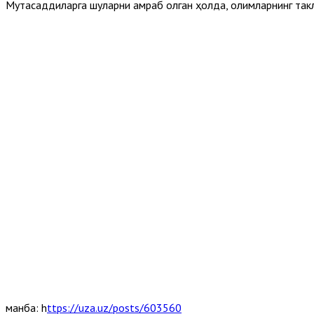
Мутасаддиларга шуларни қамраб олган ҳолда, олимларнинг так
манба: h
ttps://uza.uz/posts/603560