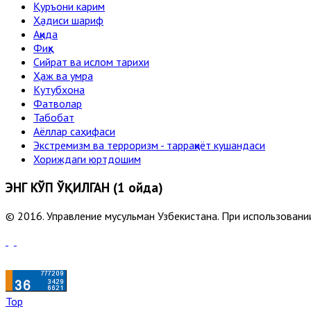
Қуръони карим
Ҳадиси шариф
Ақида
Фиқҳ
Сийрат ва ислом тарихи
Ҳаж ва умра
Кутубхона
Фатволар
Табобат
Аёллар саҳифаси
Экстремизм ва терроризм - тарраққиёт кушандаси
Хориждаги юртдошим
ЭНГ КЎП ЎҚИЛГАН (1 ойда)
© 2016. Управление мусульман Узбекистана. При использовании
Top