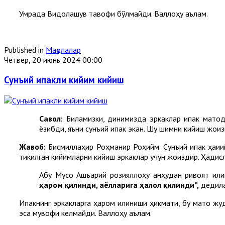
Умрада Видолашув тавофи бўлмайди. Валлоҳу аълам.
Published in
Мақолалар
Четвер, 20 июнь 2024 00:00
Сунъий ипакли кийим кийиш
Cавол:
Биламизки, динимизда эркаклар ипак матод
ёзибди, яъни сунъий ипак экан. Шу шимни кийиш жои
Жавоб:
Бисмиллаҳир Роҳманир Роҳийм. Сунъий ипак ҳақиқий
тикилган кийимларни кийиш эркаклар учун жоиздир. Ҳадислар
Абу Мусо Ашъарий розияллоҳу анҳудан ривоят қили
ҳаром қилинди, аёлларига ҳалол қилинди”,
дедил
Ипакнинг эркакларга ҳаром қилиниши ҳикмати, бу мато жу
эса мувофиқ келмайди. Валлоҳу аълам.