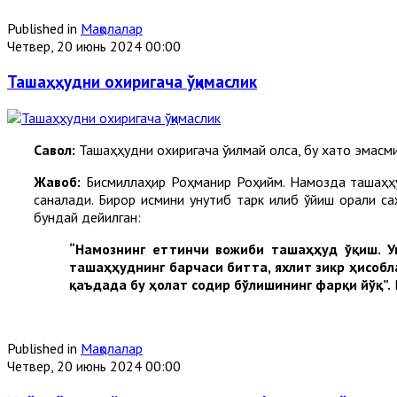
Published in
Мақолалар
Четвер, 20 июнь 2024 00:00
Ташаҳҳудни охиригача ўқимаслик
Cавол:
Ташаҳҳудни охиригача ўқилмай қолса, бу хато эмасм
Жавоб:
Бисмиллаҳир Роҳманир Роҳийм. Намозда ташаҳҳу
саналади. Бирор қисмини унутиб тарк қилиб қўйиш орқали 
бундай дейилган:
“Намознинг еттинчи вожиби ташаҳҳуд ўқиш. Ун
ташаҳҳуднинг барчаси битта, яхлит зикр ҳисобл
қаъдада бу ҳолат содир бўлишининг фарқи йўқ”.
Published in
Мақолалар
Четвер, 20 июнь 2024 00:00