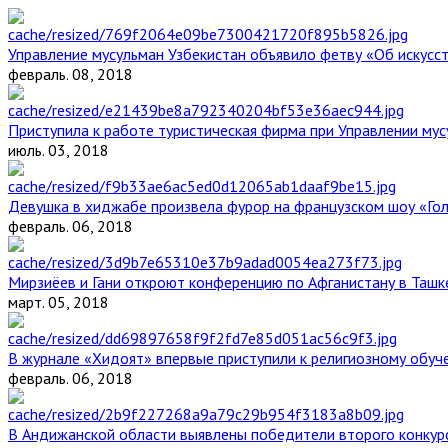
Управление мусульман Узбекистан объявило фетву «Об искус
февраль. 08, 2018
Приступила к работе туристическая фирма при Управлении мус
июль. 03, 2018
Девушка в хиджабе произвела фурор на французском шоу «Го
февраль. 06, 2018
Мирзиёев и Гани откроют конференцию по Афганистану в Ташк
март. 05, 2018
В журнале «Хидоят» впервые приступили к религиозному обуч
февраль. 06, 2018
В Андижанской области выявлены победители второго конкурс