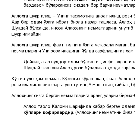
бардавом бўларкансиз, сиздаги бор барча неъматла
Аллоҳга шукр қилиш – Унинг тақсимотига қаноат қилиш, роз
Ҳар бир одам ўзига ибрат бирла назар ташласа, Аллоҳ а
Шундай бўлса-да, инсон Аллоҳнинг неъматларини унутиб қў
шукр қилмайди.
Аллоҳга шукр қилиш фақат тилнинг ўзига чегараланмаган, б
неъматларини Уни рози қиладиган йўлда сарфлашингиз ҳам 
Дейлик, агар пулдор одам бўлсангиз, инфоқ-эҳсон қила
Шундай экан уни Аллоҳ рози бўладиган ҳолда сарфла
Кўз ва қулоқ ҳам неъмат. Кўзингиз кўрар экан, фақат Аллоҳ
рози қиладиган овозларга қулоқ тутинг, У ман этган, ғийбат, б
Аллоҳнинг сизга берган неъматларига қаранг, уларни бирма-
Аллоҳ таоло Каломи шарифида хабар берган одамл
кўплари кофирлардир.
(Аллоҳнинг неъматини била т