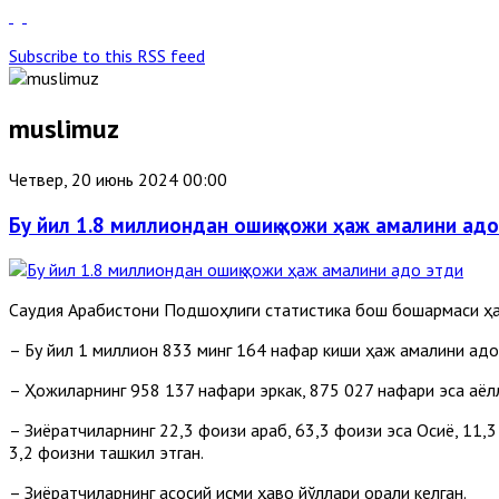
Subscribe to this RSS feed
muslimuz
Четвер, 20 июнь 2024 00:00
Бу йил 1.8 миллиондан ошиқ ҳожи ҳаж амалини адо
Саудия Арабистони Подшоҳлиги статистика бош бошқармаси ҳаж
– Бу йил 1 миллион 833 минг 164 нафар киши ҳаж амалини адо
– Ҳожиларнинг 958 137 нафари эркак, 875 027 нафари эса аёл
– Зиёратчиларнинг 22,3 фоизи араб, 63,3 фоизи эса Осиё, 11,
3,2 фоизни ташкил этган.
– Зиёратчиларнинг асосий қисми ҳаво йўллари орқали келган.