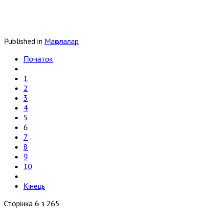
Published in
Мақолалар
Початок
1
2
3
4
5
6
7
8
9
10
Кінець
Сторінка 6 з 265