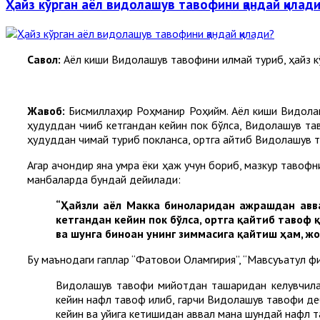
Ҳайз кўрган аёл видолашув тавофини қандай қилад
Cавол:
Аёл киши Видолашув тавофини қилмай туриб, ҳайз кў
Жавоб:
Бисмиллаҳир Роҳманир Роҳийм. Аёл киши Видолашу
ҳудуддан чиқиб кетгандан кейин пок бўлса, Видолашув та
ҳудуддан чиқмай туриб покланса, ортга қайтиб Видолашув 
Агар қачондир яна умра ёки ҳаж учун бориб, мазкур тавофни 
манбаларда бундай дейилади:
“Ҳайзли аёл Макка биноларидан ажрашдан авва
кетгандан кейин пок бўлса, ортга қайтиб тавоф
ва шунга биноан унинг зиммасига қайтиш ҳам, ж
Бу маънодаги гаплар “Фатовои Оламгирия”, “Мавсуъатул фиқ
Видолашув тавофи мийқотдан ташқаридан келувчила
кейин нафл тавоф қилиб, гарчи Видолашув тавофи деб
кейин ва уйига кетишидан аввал мана шундай нафл та