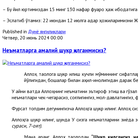
– Бу йил юртимиздан 15 минг 130 нафар фуқаро ҳаж ибодатига
– Эслатиб ўтамиз: 22 июндан 12 июлга қадар ҳожиларимизни 
Published in
Дунё янгиликлари
Четвер, 20 июнь 2024 00:00
Неъматларга амалий шукр қилганмисиз?
Аллоҳ таолога шукр қилиш кучли мўминнинг сифатла
йўқлигидан, бошқалар билан аҳил-иноқлигидан дарак б
У айни вақтда Аллоҳнинг неъматини эътироф этиш ва гўза
неъматлари чек-чегарасиз, соғлигингиз, мол-давлатингиз, ф
Фурсат топдим дегунингизча Аллоҳга шукр қилинг. Аллоҳ сиз
Аллоҳга шукр қилинг, шунда У сизга неъматларини зиёда э
сураси
,
7-оят)
.
Мана қаранг, Аллоҳ таолодан
“Шукр қилсангиз, 