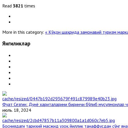
Read
3821
times
More in this category:
« Қўқон шаҳрида замонавий туризм марк
Янгиликлар
Фуат Сезгин: Дунё хариталарини биринчи бўлиб мусулмонлар ч
июль. 18, 2024
Босниядаги тарихий масжид узоқ йиллик танаффусдан сўнг ян