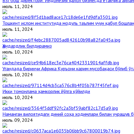
BSI бош директори: Индонезия ҳалол бизнесда етакчига айлан
июль. 11, 2024
Тошкент ислом институтида модуль таълим учун қабул бошла
июль. 11, 2024
Ҳамдардлик билдирамиз
июль. 10, 2024
Угандада биринчи Aфрика Қуръони карим мусобақаси бўлиб ўт
июль. 10, 2024
Икки томонлама ҳамкорлик йўлга қўйилди
июль. 10, 2024
Наманган вилоятидаги диний соҳа ходимлари билан учрашув б
июль. 09, 2024