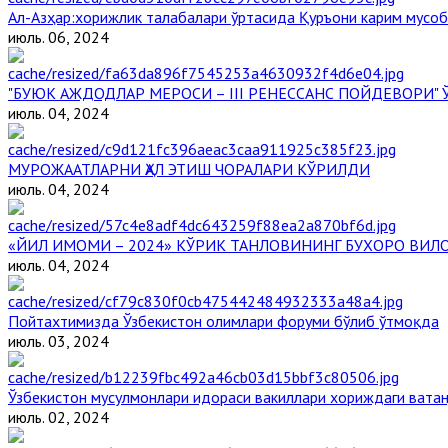
Aл-Aзҳар:хорижлик талабалари ўртасида Қуръони карим мусоб
июль. 06, 2024
"БУЮК АЖДОДЛАР МЕРОСИ – III РЕНЕССАНС ПОЙДЕВОРИ
июль. 04, 2024
МУРОЖААТЛАРНИ ҲАЛ ЭТИШ ЧОРАЛАРИ КЎРИЛДИ
июль. 04, 2024
«ЙИЛ ИМОМИ – 2024» КЎРИК ТАНЛОВИНИНГ БУХОРО ВИЛ
июль. 04, 2024
Пойтахтимизда Ўзбекистон олимлари форуми бўлиб ўтмоқда
июль. 03, 2024
Ўзбекистон мусулмонлари идораси вакиллари хориждаги вата
июль. 02, 2024