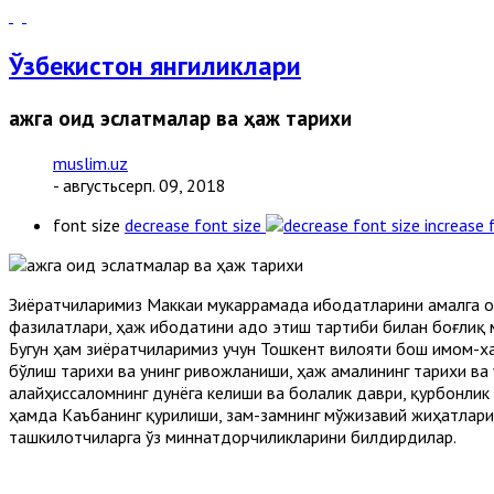
Ўзбекистон янгиликлари
Ҳажга оид эслатмалар ва ҳаж тарихи
muslim.uz
- августьсерп. 09, 2018
font size
decrease font size
increase 
Зиёратчиларимиз Маккаи мукаррамада ибодатларини амалга ош
фазилатлари, ҳаж ибодатини адо этиш тартиби билан боғлиқ
Бугун ҳам зиёратчиларимиз учун Тошкент вилояти бош имом-х
бўлиш тарихи ва унинг ривожланиши, ҳаж амалининг тарихи ва
алайҳиссаломнинг дунёга келиши ва болалик даври, қурбонлик
ҳамда Каъбанинг қурилиши, зам-замнинг мўжизавий жиҳатлари
ташкилотчиларга ўз миннатдорчиликларини билдирдилар.