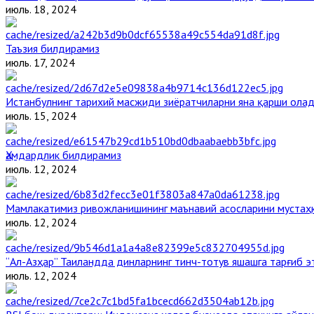
июль. 18, 2024
Таъзия билдирамиз
июль. 17, 2024
Истанбулнинг тарихий масжиди зиёратчиларни яна қарши ола
июль. 15, 2024
Ҳамдардлик билдирамиз
июль. 12, 2024
Мамлакатимиз ривожланишининг маънавий асосларини мустаҳк
июль. 12, 2024
“Ал-Азҳар” Таиландда динларнинг тинч-тотув яшашга тарғиб 
июль. 12, 2024