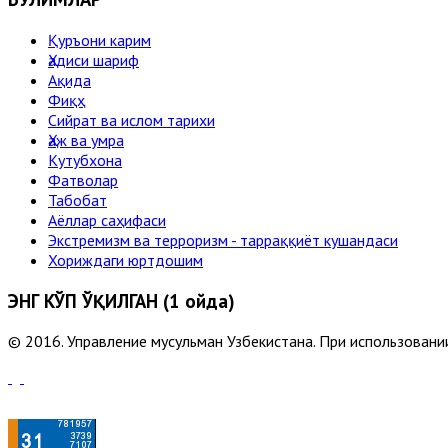
Қуръони карим
Ҳадиси шариф
Ақида
Фиқҳ
Сийрат ва ислом тарихи
Ҳаж ва умра
Кутубхона
Фатволар
Табобат
Аёллар саҳифаси
Экстремизм ва терроризм - тарраққиёт кушандаси
Хориждаги юртдошим
ЭНГ КЎП ЎҚИЛГАН (1 ойда)
© 2016. Управление мусульман Узбекистана. При использовании