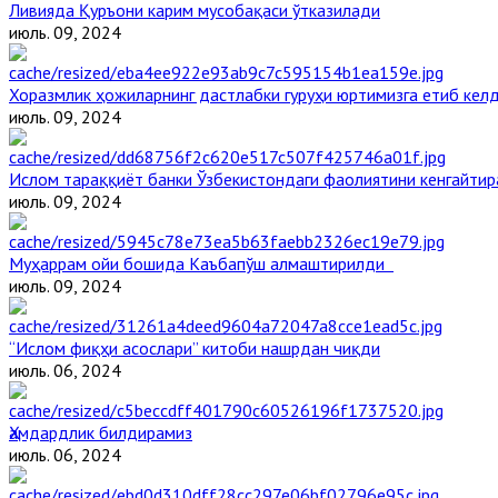
Ливияда Қуръони карим мусобақаси ўтказилади
июль. 09, 2024
Хоразмлик ҳожиларнинг дастлабки гуруҳи юртимизга етиб кел
июль. 09, 2024
Ислом тараққиёт банки Ўзбекистондаги фаолиятини кенгайти
июль. 09, 2024
Муҳаррам ойи бошида Каъбапўш алмаштирилди
июль. 09, 2024
“Ислом фиқҳи асослари” китоби нашрдан чиқди
июль. 06, 2024
Ҳамдардлик билдирамиз
июль. 06, 2024