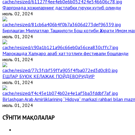
Фарғонада ҳожиларнинг дастлабки гуруҳи кутиб олинди
июль. 02, 2024
Бирлашган Миллатлар Ташкилоти Бош котиби Ҳазрати Имом м
июль. 01, 2024
Марокашда Халқаро араб хаттотлиги фестивали бошланди
июль. 01, 2024
ЁШЛАР БУЮК КЕЛАЖАК ПОЙДЕВОРИДИР
июль. 01, 2024
Birlashgan Arab Amirliklarining “Hidoya” markazi rahbari bilan mazm
июль. 01, 2024
СЎНГГИ МАҚОЛАЛАР