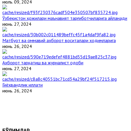
июль. 09, 2024
Ўзбекистон ҳожилари маънавият тарғиботчиларига айланади
июнь. 27, 2024
Матбуот ва оммавий ахборот воситалари ходимларига
июнь. 26, 2024
Ахборот тарқатиш ва журналист одоби
июнь. 27, 2024
Гиёҳвандлик иллати
июнь. 26, 2024
БЎЛИМЛАР