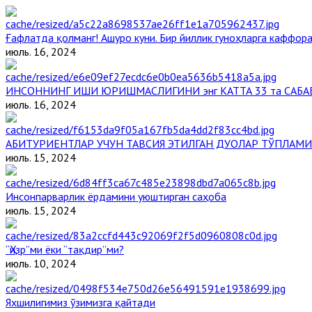
Ғафлатда қолманг! Ашуро куни. Бир йиллик гуноҳларга каффора
июль. 16, 2024
ИНСОННИНГ ИШИ ЮРИШМАСЛИГИНИ энг КАТТА 33 та САБА
июль. 16, 2024
АБИТУРИЕНТЛАР УЧУН ТАВСИЯ ЭТИЛГАН ДУОЛАР ТЎПЛАМИ
июль. 15, 2024
Инсонпарварлик ёрдамини уюштирган саҳоба
июль. 15, 2024
“Ҳизр”ми ёки “тақдир”ми?
июль. 10, 2024
Яхшилигимиз ўзимизга қайтади