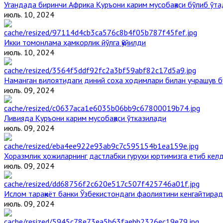
Угандада биринчи Aфрика Қуръони карим мусобақаси бўлиб ўта
июль. 10, 2024
Икки томонлама ҳамкорлик йўлга қўйилди
июль. 10, 2024
Наманган вилоятидаги диний соҳа ходимлари билан учрашув б
июль. 09, 2024
Ливияда Қуръони карим мусобақаси ўтказилади
июль. 09, 2024
Хоразмлик ҳожиларнинг дастлабки гуруҳи юртимизга етиб кел
июль. 09, 2024
Ислом тараққиёт банки Ўзбекистондаги фаолиятини кенгайтира
июль. 09, 2024