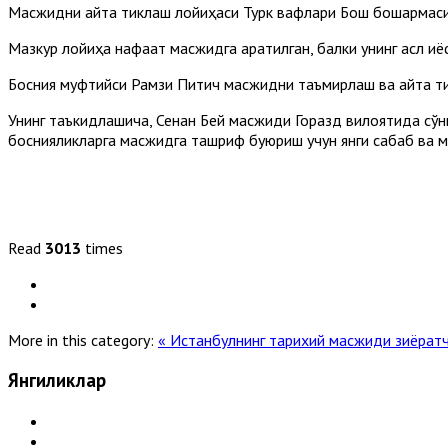
Масжидни қайта тиклаш лойиҳаси Турк вақфлари Бош бошқарма
Мазкур лойиҳа нафақат масжидга қаратилган, балки унинг асл қ
Босния муфтийси Рамзи Питич масжидни таъмирлаш ва қайта ти
Унинг таъкидлашича, Сенан Бей масжиди Горазд вилоятида сўнг
боснияликларга масжидга ташриф буюриш учун янги сабаб ва 
Read
3013
times
More in this category:
« Истанбулнинг тарихий масжиди зиёратч
Янгиликлар