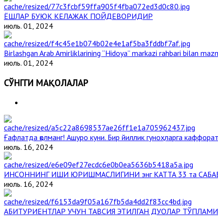
ЁШЛАР БУЮК КЕЛАЖАК ПОЙДЕВОРИДИР
июль. 01, 2024
Birlashgan Arab Amirliklarining “Hidoya” markazi rahbari bilan mazm
июль. 01, 2024
СЎНГГИ МАҚОЛАЛАР
Ғафлатда қолманг! Ашуро куни. Бир йиллик гуноҳларга каффорат,
июль. 16, 2024
ИНСОННИНГ ИШИ ЮРИШМАСЛИГИНИ энг КАТТА 33 та САБА
июль. 16, 2024
АБИТУРИЕНТЛАР УЧУН ТАВСИЯ ЭТИЛГАН ДУОЛАР ТЎПЛАМИ