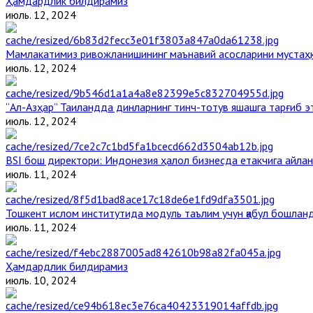
Ҳамдардлик билдирамиз
июль. 12, 2024
Мамлакатимиз ривожланишининг маънавий асосларини мустаҳка
июль. 12, 2024
“Ал-Азҳар” Таиландда динларнинг тинч-тотув яшашга тарғиб 
июль. 12, 2024
BSI бош директори: Индонезия ҳалол бизнесда етакчига айлан
июль. 11, 2024
Тошкент ислом институтида модуль таълим учун қабул бошлан
июль. 11, 2024
Ҳамдардлик билдирамиз
июль. 10, 2024