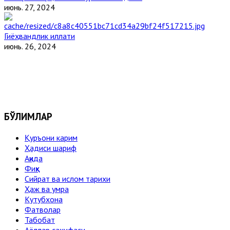
июнь. 27, 2024
Гиёҳвандлик иллати
июнь. 26, 2024
БЎЛИМЛАР
Қуръони карим
Ҳадиси шариф
Ақида
Фиқҳ
Сийрат ва ислом тарихи
Ҳаж ва умра
Кутубхона
Фатволар
Табобат
Аёллар саҳифаси