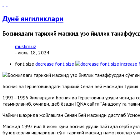
Дунё янгиликлари
Босниядаги тарихий масжид узоқ йиллик танаффусд
muslim.uz
- июль. 18, 2024
font size
decrease font size
increase 
Босния ва Герцеговинадаги тарихий Сенан Бей масжиди Турки
1992–1995 йиллардаги Босния ва Герцеговина уруши чоғида се
таъмирланиб, очилди, деб ёзади IQNA сайти “Aнадолу”га таяни
Чайнич шаҳрида жойлашган Сенан Бей масжиди дастлаб Усмонл
Масжид 1992 йил 8 июнь куни Босния уруши пайтида серб кучл
бунёдкорлик ишларидан сўнг тарихий масжид намозхонлар учун