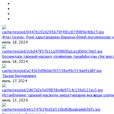
Фуат Сезгин: Дунё хариталарини биринчи бўлиб мусулмонлар ч
июль. 18, 2024
Босниядаги тарихий масжид узоқ йиллик танаффусдан сўнг яна
июль. 18, 2024
Таъзия билдирамиз
июль. 17, 2024
Истанбулнинг тарихий масжиди зиёратчиларни яна қарши олад
июль. 15, 2024