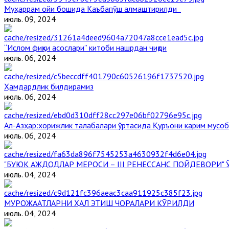
Муҳаррам ойи бошида Каъбапўш алмаштирилди
июль. 09, 2024
“Ислом фиқҳи асослари” китоби нашрдан чиқди
июль. 06, 2024
Ҳамдардлик билдирамиз
июль. 06, 2024
Aл-Aзҳар:хорижлик талабалари ўртасида Қуръони карим мусоб
июль. 06, 2024
"БУЮК АЖДОДЛАР МЕРОСИ – III РЕНЕССАНС ПОЙДЕВОРИ
июль. 04, 2024
МУРОЖААТЛАРНИ ҲАЛ ЭТИШ ЧОРАЛАРИ КЎРИЛДИ
июль. 04, 2024