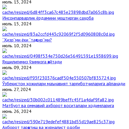
июль. 15, 2024
Инсонпарварлик ёрдамини уюштирган саҳоба
июль. 15, 2024
“Ҳизр”ми ёки “тақдир”ми?
июль. 10, 2024
Яхшилигимиз ўзимизга қайтади
июль. 09, 2024
Ўзбекистон ҳожилари маънавият тарғиботчиларига айланади
июнь. 27, 2024
Матбуот ва оммавий ахборот воситалари ходимларига
июнь. 26, 2024
Ахборот тарқатиш ва журналист одоби