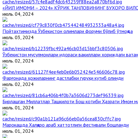
«ЙИЛ ИМОМИ – 2024» КЎРИК ТАНЛОВИНИНГ БУХОРО ВИЛ
июль. 04, 2024
Пойтахтимизда Ўзбекистон олимлари форуми бўлиб ўтмоқда
июль. 03, 2024
Ўзбекистон мусулмонлари идораси вакиллари хориждаги ватан
июль. 02, 2024
Фарғонада ҳожиларнинг дастлабки гуруҳи кутиб олинди
июль. 02, 2024
Бирлашган Миллатлар Ташкилоти Бош котиби Ҳазрати Имом 
июль. 01, 2024
Марокашда Халқаро араб хаттотлиги фестивали бошланди
июль. 01, 2024