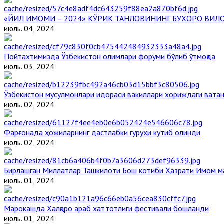
«ЙИЛ ИМОМИ – 2024» КЎРИК ТАНЛОВИНИНГ БУХОРО ВИЛ
июль. 04, 2024
Пойтахтимизда Ўзбекистон олимлари форуми бўлиб ўтмоқда
июль. 03, 2024
Ўзбекистон мусулмонлари идораси вакиллари хориждаги ватан
июль. 02, 2024
Фарғонада ҳожиларнинг дастлабки гуруҳи кутиб олинди
июль. 02, 2024
Бирлашган Миллатлар Ташкилоти Бош котиби Ҳазрати Имом 
июль. 01, 2024
Марокашда Халқаро араб хаттотлиги фестивали бошланди
июль. 01, 2024