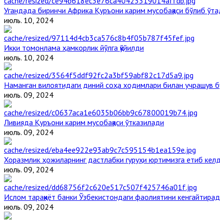
Угандада биринчи Aфрика Қуръони карим мусобақаси бўлиб ўта
июль. 10, 2024
Икки томонлама ҳамкорлик йўлга қўйилди
июль. 10, 2024
Наманган вилоятидаги диний соҳа ходимлари билан учрашув б
июль. 09, 2024
Ливияда Қуръони карим мусобақаси ўтказилади
июль. 09, 2024
Хоразмлик ҳожиларнинг дастлабки гуруҳи юртимизга етиб кел
июль. 09, 2024
Ислом тараққиёт банки Ўзбекистондаги фаолиятини кенгайтира
июль. 09, 2024