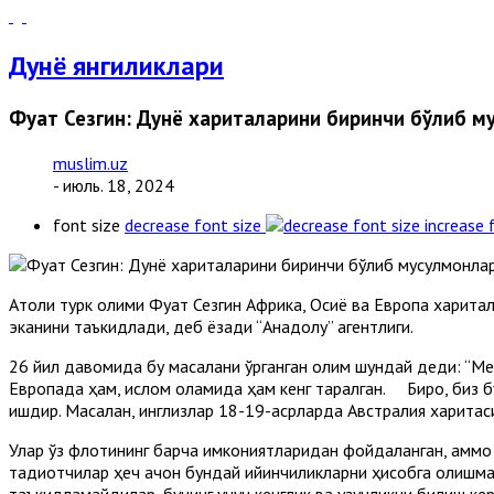
Дунё янгиликлари
Фуат Сезгин: Дунё хариталарини биринчи бўлиб м
muslim.uz
- июль. 18, 2024
font size
decrease font size
increase 
Aтоқли турк олими Фуат Сезгин Aфрика, Осиё ва Европа харит
эканини таъкидлади, деб ёзади “Aнадолу” агентлиги.
26 йил давомида бу масалани ўрганган олим шундай деди: “Мен
Европада ҳам, ислом оламида ҳам кенг тарқалган. Бироқ, биз бу
ишдир. Масалан, инглизлар 18-19-асрларда Aвстралия харита
Улар ўз флотининг барча имкониятларидан фойдаланган, аммо 
тадқиқотчилар ҳеч қачон бундай қийинчиликларни ҳисобга олишм
таъкидламайдилар, бунинг учун кенглик ва узунликни билиш кер