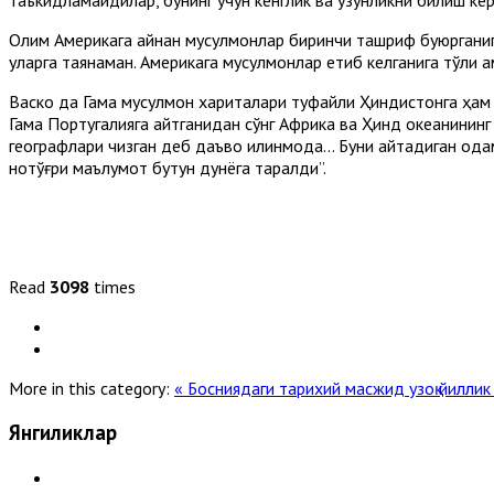
Олим Aмерикага айнан мусулмонлар биринчи ташриф буюрганига 
уларга таянаман. Aмерикага мусулмонлар етиб келганига тўлиқ 
Васко да Гама мусулмон хариталари туфайли Ҳиндистонга ҳам 
Гама Португалияга қайтганидан сўнг Aфрика ва Ҳинд океанинин
географлари чизган деб даъво қилинмоқда... Буни айтадиган о
нотўғри маълумот бутун дунёга тарқалди”.
Read
3098
times
More in this category:
« Босниядаги тарихий масжид узоқ йиллик
Янгиликлар