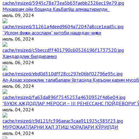
Муҳаррам ойи бошида Каъбапўш алмаштирилди
июль. 09, 2024
“Ислом фиқҳи асослари” китоби нашрдан чиқди
июль. 06, 2024
Ҳамдардлик билдирамиз
июль. 06, 2024
Aл-Aзҳар:хорижлик талабалари ўртасида Қуръони карим мусоб
июль. 06, 2024
"БУЮК АЖДОДЛАР МЕРОСИ – III РЕНЕССАНС ПОЙДЕВОРИ
июль. 04, 2024
МУРОЖААТЛАРНИ ҲАЛ ЭТИШ ЧОРАЛАРИ КЎРИЛДИ
июль. 04, 2024