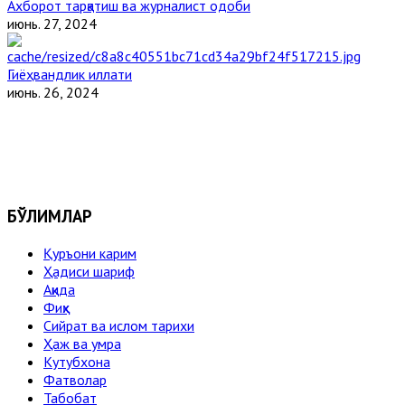
Ахборот тарқатиш ва журналист одоби
июнь. 27, 2024
Гиёҳвандлик иллати
июнь. 26, 2024
БЎЛИМЛАР
Қуръони карим
Ҳадиси шариф
Ақида
Фиқҳ
Сийрат ва ислом тарихи
Ҳаж ва умра
Кутубхона
Фатволар
Табобат