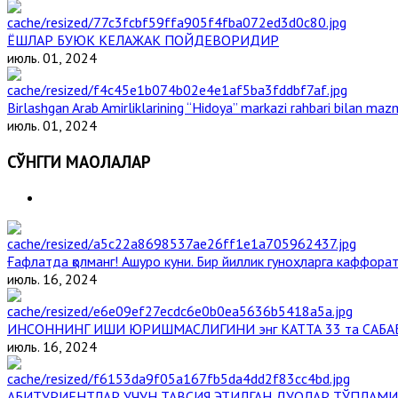
ЁШЛАР БУЮК КЕЛАЖАК ПОЙДЕВОРИДИР
июль. 01, 2024
Birlashgan Arab Amirliklarining “Hidoya” markazi rahbari bilan mazm
июль. 01, 2024
СЎНГГИ МАҚОЛАЛАР
Ғафлатда қолманг! Ашуро куни. Бир йиллик гуноҳларга каффорат,
июль. 16, 2024
ИНСОННИНГ ИШИ ЮРИШМАСЛИГИНИ энг КАТТА 33 та САБА
июль. 16, 2024
АБИТУРИЕНТЛАР УЧУН ТАВСИЯ ЭТИЛГАН ДУОЛАР ТЎПЛАМИ