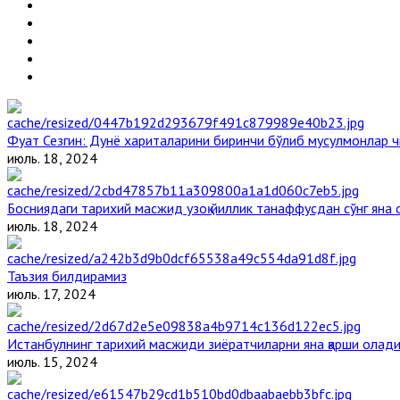
Фуат Сезгин: Дунё хариталарини биринчи бўлиб мусулмонлар ч
июль. 18, 2024
Босниядаги тарихий масжид узоқ йиллик танаффусдан сўнг яна
июль. 18, 2024
Таъзия билдирамиз
июль. 17, 2024
Истанбулнинг тарихий масжиди зиёратчиларни яна қарши олад
июль. 15, 2024