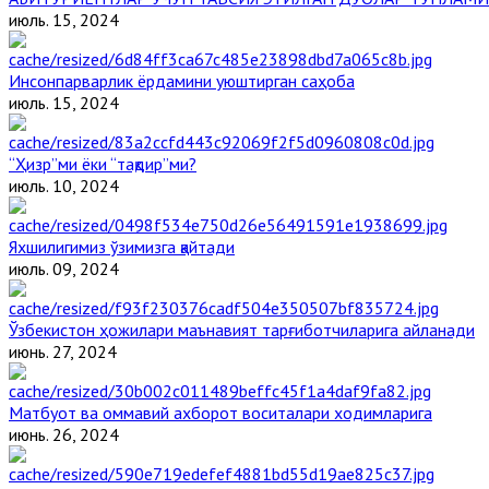
июль. 15, 2024
Инсонпарварлик ёрдамини уюштирган саҳоба
июль. 15, 2024
“Ҳизр”ми ёки “тақдир”ми?
июль. 10, 2024
Яхшилигимиз ўзимизга қайтади
июль. 09, 2024
Ўзбекистон ҳожилари маънавият тарғиботчиларига айланади
июнь. 27, 2024
Матбуот ва оммавий ахборот воситалари ходимларига
июнь. 26, 2024