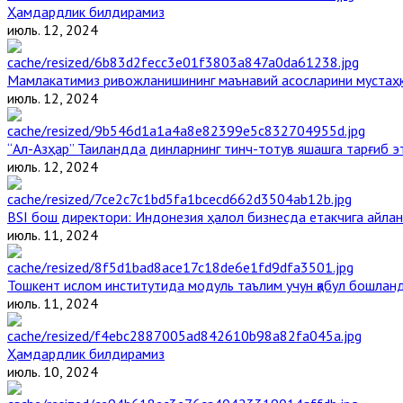
Ҳамдардлик билдирамиз
июль. 12, 2024
Мамлакатимиз ривожланишининг маънавий асосларини мустаҳка
июль. 12, 2024
“Ал-Азҳар” Таиландда динларнинг тинч-тотув яшашга тарғиб 
июль. 12, 2024
BSI бош директори: Индонезия ҳалол бизнесда етакчига айлан
июль. 11, 2024
Тошкент ислом институтида модуль таълим учун қабул бошлан
июль. 11, 2024
Ҳамдардлик билдирамиз
июль. 10, 2024