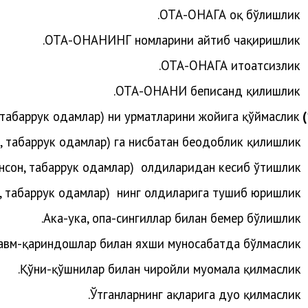
ОТА-ОНАГА оқ бўлишлик.
ОТА-ОНАНИНГ номларини айтиб чақиришлик.
ОТА-ОНАГА итоатсизлик.
ОТА-ОНАНИ беписанд қилишлик.
, табаррук одамлар) ни ҳурматларини жойига қўймаслик.
н, табаррук одамлар)
га нисбатан беодоблик қилишлик.
инсон, табаррук одамлар)
олдиларидан кесиб ўтишлик.
н, табаррук одамлар)
нинг олдиларига тушиб юришлик.
Ака-ука, опа-сингиллар билан бемеҳр бўлишлик.
авм-қариндошлар билан яхши муносабатда бўлмаслик.
Қўни-қўшнилар билан чиройли муомала қилмаслик.
Ўтганларнинг ҳақларига дуо қилмаслик.