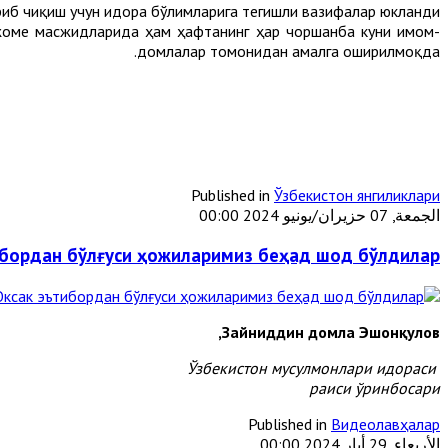
иб чиқиш учун идора бўлимларига тегишли вазифалар юкланди.
 жоме масжидларида ҳам ҳафтанинг ҳар чоршанба куни имом-
домлалар томонидан амалга оширилмоқда.
Published in
Ўзбекистон янгиликлари
الجمعة, 07 حزيران/يونيو 2024 00:00
бордан бўлғуси ҳожиларимиз беҳад шод бўлдилар
Зайниддин домла Эшонқулов,
Ўзбекистон мусулмонлари идораси
раиси ўринбосари
Published in
Видеолавҳалар
الأربعاء, 29 أيار 2024 00:00