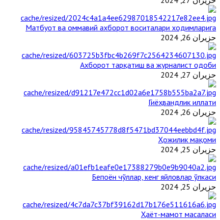
حزيران 27, 2024
Матбуот ва оммавий ахборот воситалари ходимларига
حزيران 26, 2024
Ахборот тарқатиш ва журналист одоби
حزيران 27, 2024
Гиёҳвандлик иллати
حزيران 26, 2024
Ҳожилик мақоми
حزيران 25, 2024
Бепоён чўллар, кенг яйловлар ўлкаси
حزيران 25, 2024
Ҳаёт-мамот масаласи