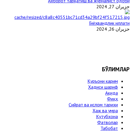
Ахборот тарқатиш ва журналист одоби
حزيران 27, 2024
Гиёҳвандлик иллати
حزيران 26, 2024
БЎЛИМЛАР
Қуръони карим
Ҳадиси шариф
Ақида
Фиқҳ
Сийрат ва ислом тарихи
Ҳаж ва умра
Кутубхона
Фатволар
Табобат