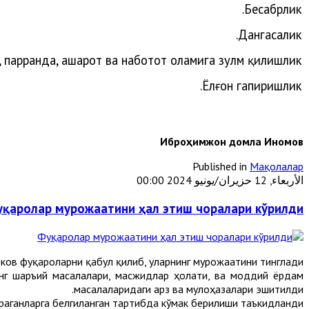
Бесабрлик.
Дангасалик.
,
парранда
,
ҳашарот
ва
наботот
оламига
зулм
қилишлик
.
Ёлғон
гапиришлик
Иброҳимжон домла Иномов
Published in
Мақолалар
الأربعاء, 12 حزيران/يونيو 2024 00:00
қаролар мурожаатини ҳал этиш чоралари кўрилди
ов фуқароларни қабул қилиб, уларнинг мурожаатини тинглади.
нг шаръий масалалари, масжидлар ҳолати, ва моддий ёрдам
масалаларидаги арз ва мулоҳазалари эшитилди.
ганларга белгиланган тартибда кўмак берилиши таъкидланди.