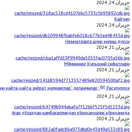
حزيران 24, 2024
Қайтим
حزيران 24, 2024
Неъматларга шукр қилиш дуоси
حزيران 21, 2024
Мўминнинг Қуръоний сифатлари
حزيران 21, 2024
Расулуллоҳ ﷺ “Қабримни қайта-қайта зиёрат қилманглар” деганмилар?
حزيران 21, 2024
Агар дўзахдан камбағалликдан қўрққанчалик қўрққанида
حزيران 21, 2024