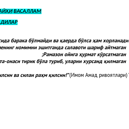
АЙҲИ
ВАСАЛЛАМ
АДИЛАР
сида барака бўлмайди ва қаерда бўлса ҳам хорланади:
енинг номимни эшитганда салавоти шариф айтмаган;
Рамазон ойига ҳурмат кўрсатмаган;
та-онаси тирик бўла туриб, уларни хурсанд қилмаган
илсин ва силаи раҳм қилсин!”
(Имом Аҳмад ривоятлари).