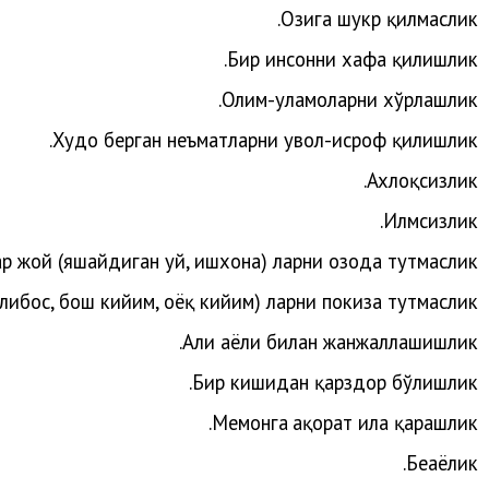
Озига шукр қилмаслик.
Бир инсонни хафа қилишлик.
.
Олим-уламоларни
хўрлашлик
.
Худо
берган
неъматларни
увол-исроф
қилишлик
Ахлоқсизлик.
Илмсизлик.
р жой (яшайдиган уй, ишхона) ларни озода тутмаслик.
либос, бош кийим, оёқ кийим) ларни покиза тутмаслик.
.
Аҳли
аёли
билан
жанжаллашишлик
Бир кишидан қарздор бўлишлик.
.
Меҳ
монга
ҳақорат
ила
қарашлик
Беҳаёлик.