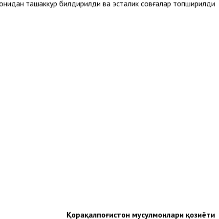
нидан ташаккур билдирилди ва эсталик совғалар топширилди.
Қорақалпоғистон мусулмонлари қозиёти