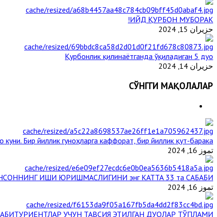
ИЙД ҚУРБОН МУБОРАК!
حزيران 15, 2024
Қурбонлик қилинаётганда ўқиладиган 5 дуо
حزيران 14, 2024
СЎНГГИ МАҚОЛАЛАР
 куни. Бир йиллик гуноҳларга каффорат, бир йиллик қут-барака
تموز 16, 2024
НСОННИНГ ИШИ ЮРИШМАСЛИГИНИ энг КАТТА 33 та САБАБИ
تموز 16, 2024
АБИТУРИЕНТЛАР УЧУН ТАВСИЯ ЭТИЛГАН ДУОЛАР ТЎПЛАМИ