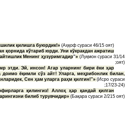
хшилик қилишга буюрдик!»
(Аҳқоф сураси 46/15 оят);
ан қорнида кўтариб юрди. Уни кўкракдан ажратиш
 Қайтишлик Менинг ҳузуримгадир
”
»
(Луқмон сураси 31/14
оят);
р этди. Эй, инсон! Агар уларнинг бири ёки ҳар
а доимо ёқимли сўз айт! Уларга, меҳрибонлик билан,
анларидек, Сен ҳам уларга раҳм қилгин!”»
(Исро сураси
17/23-24);
офирларга қилингиз! Аллоҳ ҳар қандай қилган
арингизни билиб турувчидир»
(Бақара сураси 2/215 оят).