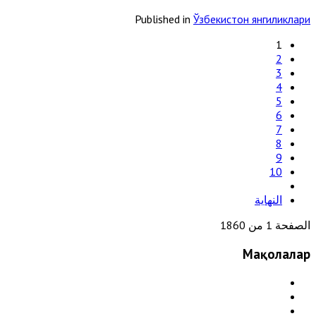
Published in
Ўзбекистон янгиликлари
1
2
3
4
5
6
7
8
9
10
النهاية
الصفحة 1 من 1860
Мақолалар