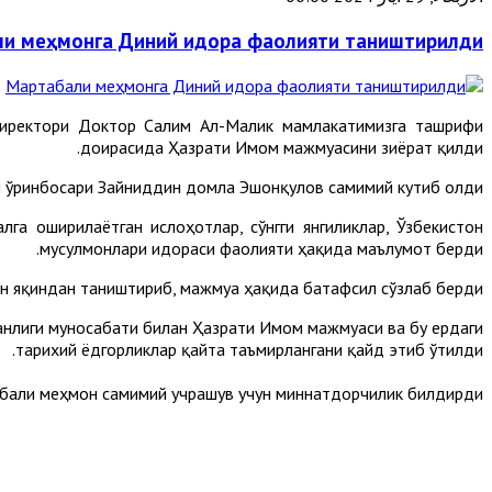
и меҳмонга Диний идора фаолияти таништирилди
директори Доктор Салим Ал-Малик мамлакатимизга ташрифи
доирасида Ҳазрати Имом мажмуасини зиёрат қилди.
 ўринбосари Зайниддин домла Эшонқулов самимий кутиб олди.
 оширилаётган ислоҳотлар, сўнгги янгиликлар, Ўзбекистон
мусулмонлари идораси фаолияти ҳақида маълумот берди.
н яқиндан таништириб, мажмуа ҳақида батафсил сўзлаб берди.
анлиги муносабати билан Ҳазрати Имом мажмуаси ва бу ердаги
тарихий ёдгорликлар қайта таъмирлангани қайд этиб ўтилди.
бали меҳмон самимий учрашув учун миннатдорчилик билдирди.