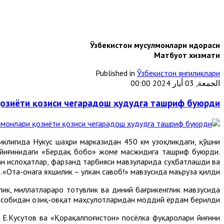
Ўзбекистон мусулмонлари идораси
Матбуот хизмати
Published in
Ўзбекистон янгиликлари
الجمعة, 03 أيار 2024 00:00
озиёти қозиси чегарадош ҳудудга ташриф буюрди
иклигида Нукус шаҳри марказидан 450 км узоқликдаги, қўшни
 йиғинидаги «Бердақ бобо» жоме масжидига ташриф буюрди.
н ислоҳатлар, фарзанд тарбияси мавзуларида суҳбатлашди ва
«Ота-онага яхшилик – улкан савоб!» мавзусида маъруза қилди.
ик, миллатлараро тотувлик ва диний бағрикенглик мавзусида
ҳисобидан озиқ-овқат маҳсулотларидан моддий ёрдам берилди.
.Кусутов ва «Қорақалпоғистон» посёлка фуқаролари йиғини