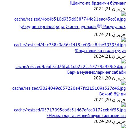
Шайтонга ёрдамчи бўлманг!
حزيران 21, 2024
Расулуллоҳ ﷺ уйқудан турганларида ўқиган дуолари
حزيران 21, 2024
Фақат ёши катталар учун
حزيران 21, 2024
Барча муаммоларнинг сабаби
حزيران 20, 2024
Вожиб бўлди
حزيران 20, 2024
Неъматларга амалий шукр қилганмисиз?
حزيران 20, 2024