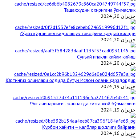
Ташаҳҳудни охиригача ўқимаслик
حزيران 20, 2024
Ҳайз кўрган аёл видолашув тавофини қандай қилади?
حزيران 20, 2024
Сунъий ипакли кийим кийиш
حزيران 20, 2024
Юртингиз олимлари олдида бутун Ислом олами қарздордир
حزيران 19, 2024
Энг ачинарлиси - жаннатда сизга жой бўлмаслиги!
حزيران 19, 2024
Қурбон ҳайити – қалблар шодлиги байрами
حزيران 16, 2024