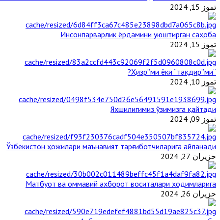
تموز 15, 2024
Инсонпарварлик ёрдамини уюштирган саҳоба
تموز 15, 2024
“Ҳизр”ми ёки “тақдир”ми?
تموز 10, 2024
Яхшилигимиз ўзимизга қайтади
تموز 09, 2024
Ўзбекистон ҳожилари маънавият тарғиботчиларига айланади
حزيران 27, 2024
Матбуот ва оммавий ахборот воситалари ходимларига
حزيران 26, 2024