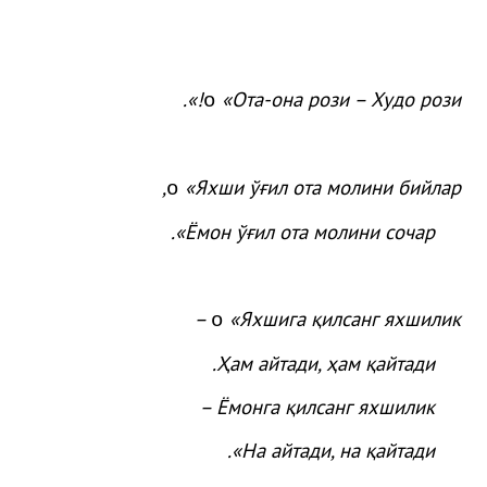
.
!»
«
Ота
-она
рози
– Худо
рози
o
,
«
Яхши
ўғ
ил
ота
молини
бийлар
o
.
»
Ёмон
ўғ
ил
ота
молини
сочар
«Яхшига қилсанг яхшилик –
o
Ҳам айтади, ҳам қайтади.
Ёмонга қилсанг яхшилик –
На айтади, на қайтади».