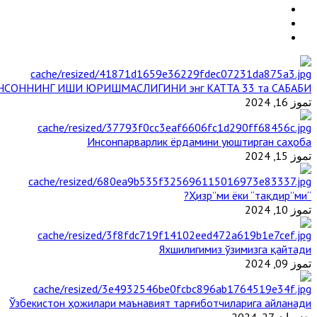
НСОННИНГ ИШИ ЮРИШМАСЛИГИНИ энг КАТТА 33 та САБАБИ
تموز 16, 2024
Инсонпарварлик ёрдамини уюштирган саҳоба
تموز 15, 2024
“Ҳизр”ми ёки “тақдир”ми?
تموز 10, 2024
Яхшилигимиз ўзимизга қайтади
تموز 09, 2024
Ўзбекистон ҳожилари маънавият тарғиботчиларига айланади