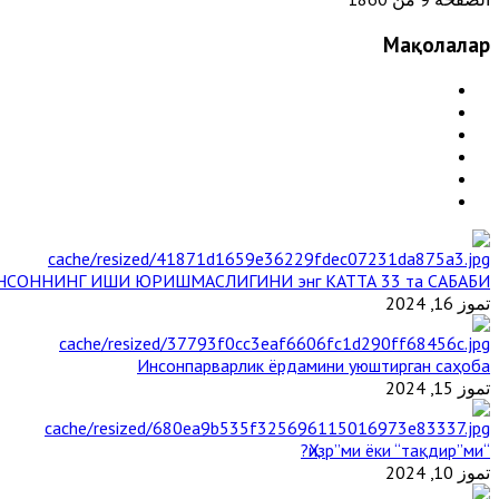
Мақолалар
НСОННИНГ ИШИ ЮРИШМАСЛИГИНИ энг КАТТА 33 та САБАБИ
تموز 16, 2024
Инсонпарварлик ёрдамини уюштирган саҳоба
تموز 15, 2024
“Ҳизр”ми ёки “тақдир”ми?
تموز 10, 2024