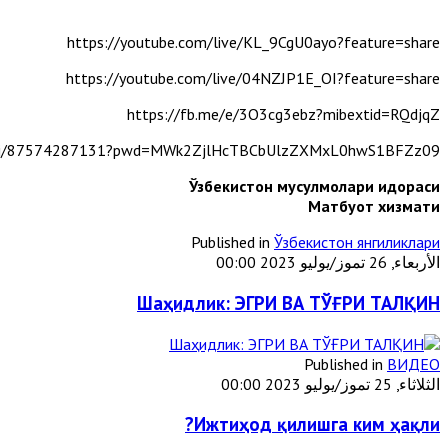
https://youtube.com/live/KL_9CgU0ayo?feature=share
https://youtube.com/live/04NZJP1E_OI?feature=share
https://fb.me/e/3O3cg3ebz?mibextid=RQdjqZ
us/j/87574287131?pwd=MWk2ZjlHcTBCbUlzZXMxL0hwS1BFZz09
Ўзбекистон мусулмолари идораси
Матбуот хизмати
Published in
Ўзбекистон янгиликлари
الأربعاء, 26 تموز/يوليو 2023 00:00
Шаҳидлик: ЭГРИ ВА ТЎҒРИ ТАЛҚИН
Published in
ВИДЕО
الثلاثاء, 25 تموز/يوليو 2023 00:00
Ижтиҳод қилишга ким ҳақли?