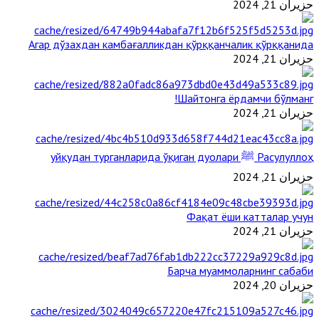
حزيران 21, 2024
Агар дўзахдан камбағалликдан қўрққанчалик қўрққанида
حزيران 21, 2024
Шайтонга ёрдамчи бўлманг!
حزيران 21, 2024
Расулуллоҳ ﷺ уйқудан турганларида ўқиган дуолари
حزيران 21, 2024
Фақат ёши катталар учун
حزيران 21, 2024
Барча муаммоларнинг сабаби
حزيران 20, 2024