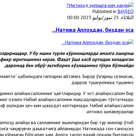
Published in
ВИДЕО
الثلاثاء, 25 تموز/يوليو 2023 00:00
Натижа Аллоҳдан, биздан эса...
қолдиришдир. У бу ишни турли кўринишларда амалга ошириш
 фикр юритишимиз керак. Фақат ўша касб ортидан келадиган
даромад ёки обрў-эътиборни кўзлашимиз тўғри бўлмайди.
аяпти” қабилидаги гапларни айтамиз. Бирор ўзгариш сезмасак,
дарров тушкунликка тушамиз.
аримиз алайҳиссаломнинг ҳаётларидир. У зот алайҳиссалом бир
нинг озлиги Набий алайҳиссаломни мақсадларидан тўхтатмади.
оиф аҳлидан ҳеч ким шаҳодат келтирмади. Набий алайҳиссалом
илтижо қилавердилар.
аллоҳу алайҳи ва салламнинг яқинларидан бир тур жинлар ўтиб
монга чақирувчи даъватчига айланишди. Натижада сон-саноқсиз
ан кўрмаган бўлсалар ҳам, Аллоҳ таоло ваҳий орқали билдирди.