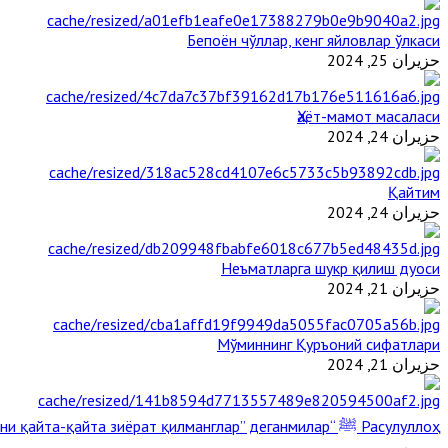
Бепоён чўллар, кенг яйловлар ўлкаси
حزيران 25, 2024
Ҳаёт-мамот масаласи
حزيران 24, 2024
Қайтим
حزيران 24, 2024
Неъматларга шукр қилиш дуоси
حزيران 21, 2024
Мўминнинг Қуръоний сифатлари
حزيران 21, 2024
Расулуллоҳ ﷺ “Қабримни қайта-қайта зиёрат қилманглар” деганмилар?