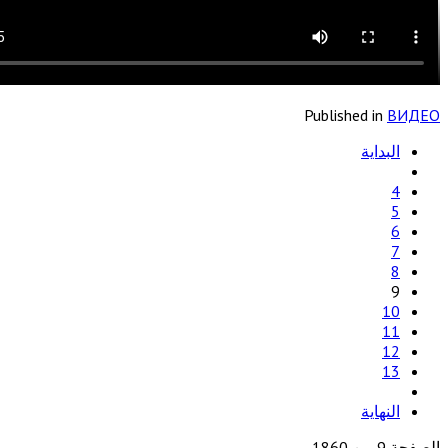
Published in
ВИДЕО
البداية
4
5
6
7
8
9
10
11
12
13
النهاية
الصفحة 9 من 1860