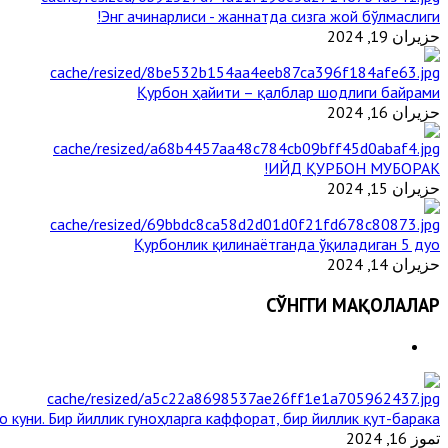
Энг ачинарлиси - жаннатда сизга жой бўлмаслиги!
حزيران 19, 2024
Қурбон ҳайити – қалблар шодлиги байрами
حزيران 16, 2024
ИЙД ҚУРБОН МУБОРАК!
حزيران 15, 2024
Қурбонлик қилинаётганда ўқиладиган 5 дуо
حزيران 14, 2024
СЎНГГИ МАҚОЛАЛАР
 куни. Бир йиллик гуноҳларга каффорат, бир йиллик қут-барака
تموز 16, 2024