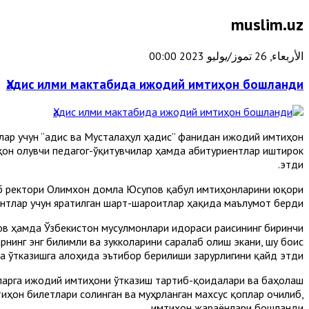
muslim.uz
الأربعاء, 26 تموز/يوليو 2023 00:00
Ҳадис илми мактабида ижодий имтиҳон бошланди
лар учун “Ҳадис ва Мусталаҳул ҳадис” фанидан ижодий имтиҳон
ҳон олувчи педагог-ўқитувчилар ҳамда абитуриентлар иштирок
этди.
таб ректори Олимхон домла Юсупов қабул имтиҳонларини юқори
ентлар учун яратилган шарт-шароитлар ҳақида маълумот берди.
ов ҳамда Ўзбекистон мусулмонлари идораси раисининг биринчи
инг энг билимли ва зукколарини саралаб олиш экани, шу боис
 ўтказишга алоҳида эътибор берилиши зарурлигини қайд этди.
ларга ижодий имтиҳони ўтказиш тартиб-қоидалари ва баҳолаш
иҳон билетлари солинган ва муҳрланган махсус қоплар очилиб,
имтиҳон жараёнлари бошланди.