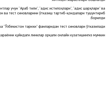
ар учун “Араб тили”, “Ҳадис истилоҳлари”, “Ҳадис шарҳлари” ва
он ва тест синовларини ўтказиш тартиб-қоидалари тушунтириб
борилди.
 ва “Ўзбекистон тарихи” фанларидан тест синовлари ўтказилади.
араённи қуйидаги линклар орқали онлайн кузатишингиз мумкин: