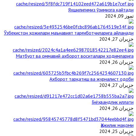
Яхшилигимиз ўзимизга қайтади
تموز 09, 2024
Ўзбекистон ҳожилари маънавият тарғиботчиларига айланади
حزيران 27, 2024
Матбуот ва оммавий ахборот воситалари ходимларига
حزيران 26, 2024
Ахборот тарқатиш ва журналист одоби
حزيران 27, 2024
Гиёҳвандлик иллати
حزيران 26, 2024
Ҳожилик мақоми
حزيران 25, 2024