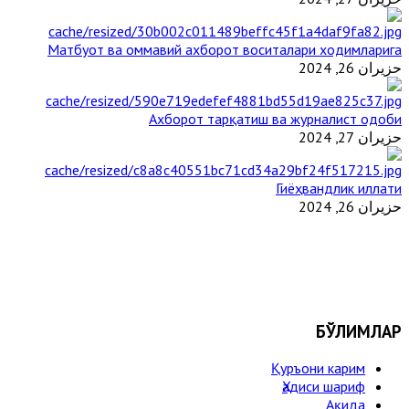
Матбуот ва оммавий ахборот воситалари ходимларига
حزيران 26, 2024
Ахборот тарқатиш ва журналист одоби
حزيران 27, 2024
Гиёҳвандлик иллати
حزيران 26, 2024
БЎЛИМЛАР
Қуръони карим
Ҳадиси шариф
Ақида