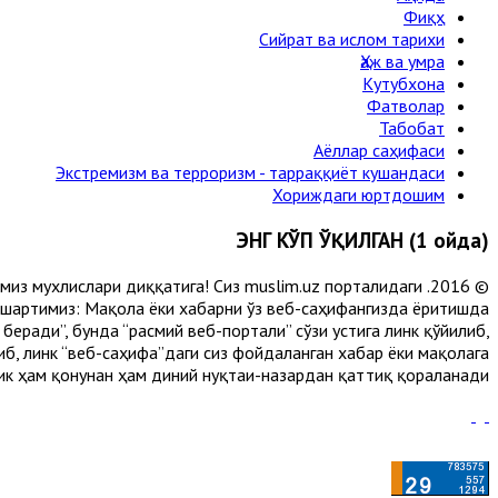
Фиқҳ
Сийрат ва ислом тарихи
Ҳаж ва умра
Кутубхона
Фатволар
Табобат
Аёллар саҳифаси
Экстремизм ва терроризм - тарраққиёт кушандаси
Хориждаги юртдошим
ЭНГ КЎП ЎҚИЛГАН (1 ойда)
лимиз мухлислари диққатига! Сиз muslim.uz порталидаги
 шартимиз: Мақола ёки хабарни ўз веб-саҳифангизда ёритишда
еради”, бунда “расмий веб-портали” сўзи устига линк қўйилиб,
либ, линк “веб-саҳифа”даги сиз фойдаланган хабар ёки мақолага
ик ҳам қонунан ҳам диний нуқтаи-назардан қаттиқ қораланади.