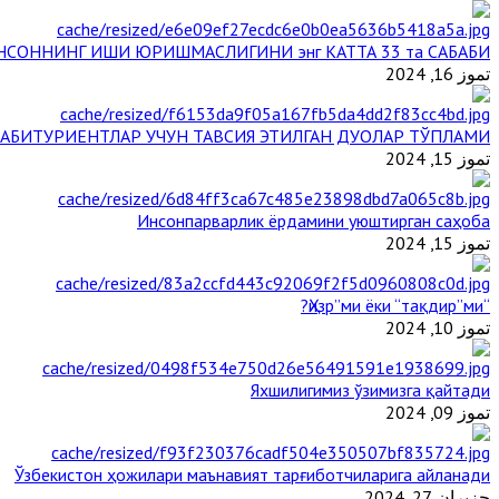
НСОННИНГ ИШИ ЮРИШМАСЛИГИНИ энг КАТТА 33 та САБАБИ
تموز 16, 2024
АБИТУРИЕНТЛАР УЧУН ТАВСИЯ ЭТИЛГАН ДУОЛАР ТЎПЛАМИ
تموز 15, 2024
Инсонпарварлик ёрдамини уюштирган саҳоба
تموز 15, 2024
“Ҳизр”ми ёки “тақдир”ми?
تموز 10, 2024
Яхшилигимиз ўзимизга қайтади
تموز 09, 2024
Ўзбекистон ҳожилари маънавият тарғиботчиларига айланади
حزيران 27, 2024