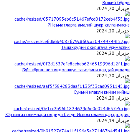
Вожиб бўлди
حزيران 20, 2024
Неъматларга амалий шукр қилганмисиз?
حزيران 20, 2024
Ташаҳҳудни охиригача ўқимаслик
حزيران 20, 2024
Ҳайз кўрган аёл видолашув тавофини қандай қилади?
حزيران 20, 2024
Сунъий ипакли кийим кийиш
حزيران 20, 2024
Юртингиз олимлари олдида бутун Ислом олами қарздордир
حزيران 19, 2024