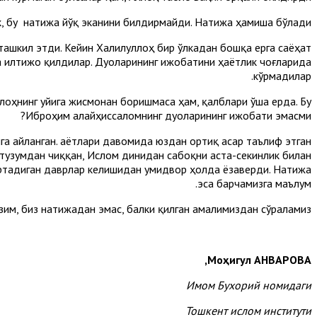
к, бу натижа йўқ эканини билдирмайди. Натижа ҳамиша бўлади!
ташкил этди. Кейин Халилуллоҳ бир ўлкадан бошқа ерга саёҳат
а илтижо қилдилар. Дуоларининг ижобатини ҳаётлик чоғларида
кўрмадилар.
ллоҳнинг уйига жисмонан боришмаса ҳам, қалблари ўша ерда. Бу
Иброҳим алайҳиссаломнинг дуоларининг ижобати эмасми?
 айланган. Ҳаётлари давомида юздан ортиқ асар таълиф этган
к тузумдан чиққан, Ислом динидан сабоқни аста-секинлик билан
ортадиган даврлар келишидан умидвор ҳолда ёзаверди. Натижа
эса барчамизга маълум.
им, биз натижадан эмас, балки қилган амалимиздан сўраламиз.
,
Моҳигул АНВАРОВА
Имом Бухорий номидаги
То
ш
кент ислом институти