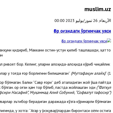
muslim.uz
الأربعاء, 26 تموز/يوليو 2023 00:00
Ғор оғзидаги ўргимчак уяси
анҳуни қидириб, Маккани остин-устун қилиб ташлашади, ҳатто
н?
Бу ҳақда уч хил ривоят бор. Келинг, уларни алоҳида-алоҳида кўриб чиқайлик:
(Муттафақун алайҳ)
1) “Изқуварлар у тоғда ғор борлигини билишмаган”
ор бўлмаган. Балки “Савр ғори” деб аталадиган жой ўша пайтда
 бўлган. Ғор оғзи ҳам тор бўлиб, пастда жойлашган эди
(“Фатҳул
афсири Насафий”, Муҳаммад Алий Собуний, “Софватут тафосир”).
уварлар эътибор берадиган даражада кўзга кўринарли бўлмаган.
гимда, у зотга: “Агар у (изқувар)лардан биронтаси оёғи остига