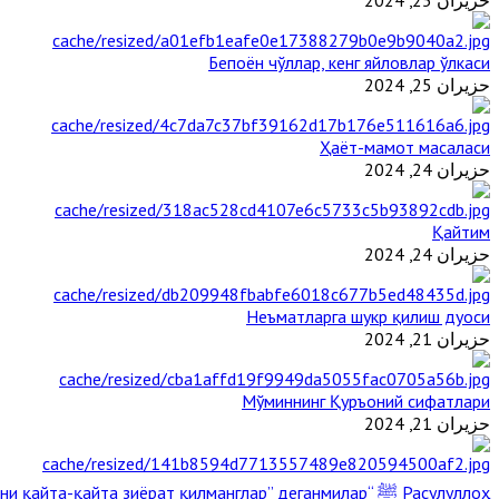
حزيران 25, 2024
Бепоён чўллар, кенг яйловлар ўлкаси
حزيران 25, 2024
Ҳаёт-мамот масаласи
حزيران 24, 2024
Қайтим
حزيران 24, 2024
Неъматларга шукр қилиш дуоси
حزيران 21, 2024
Мўминнинг Қуръоний сифатлари
حزيران 21, 2024
Расулуллоҳ ﷺ “Қабримни қайта-қайта зиёрат қилманглар” деганмилар?