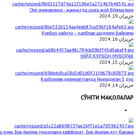
Энг ачинарлиси - жаннатда сизга жой бўлмаслиги!
حزيران 19, 2024
Қурбон ҳайити – қалблар шодлиги байрами
حزيران 16, 2024
ИЙД ҚУРБОН МУБОРАК!
حزيران 15, 2024
Қурбонлик қилинаётганда ўқиладиган 5 дуо
حزيران 14, 2024
СЎНГГИ МАҚОЛАЛАР
о куни. Бир йиллик гуноҳларга каффорат, бир йиллик қут-барака