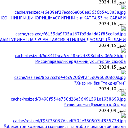
تموز 16, 2024
НСОННИНГ ИШИ ЮРИШМАСЛИГИНИ энг КАТТА 33 та САБАБИ
تموز 16, 2024
АБИТУРИЕНТЛАР УЧУН ТАВСИЯ ЭТИЛГАН ДУОЛАР ТЎПЛАМИ
تموز 15, 2024
Инсонпарварлик ёрдамини уюштирган саҳоба
تموز 15, 2024
“Ҳизр”ми ёки “тақдир”ми?
تموز 10, 2024
Яхшилигимиз ўзимизга қайтади
تموز 09, 2024
Ўзбекистон ҳожилари маънавият тарғиботчиларига айланади