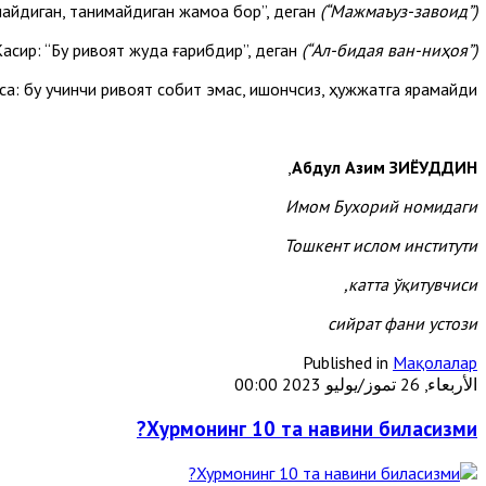
айдиган, танимайдиган жамоа бор”, деган
(“Мажмаъуз-завоид”)
асир: “Бу ривоят жуда ғарибдир”, деган
(“Ал-бидая ван-ниҳоя”)
са: бу учинчи ривоят собит эмас, ишончсиз, ҳужжатга ярамайди.
,
Абдул Азим ЗИЁУДДИН
Имом Бухорий номидаги
Тошкент ислом институти
катта ўқитувчиси,
сийрат фани устози
Published in
Мақолалар
الأربعاء, 26 تموز/يوليو 2023 00:00
Хурмонинг 10 та навини биласизми?