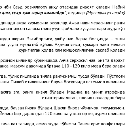
р ибн Саъд розияллоҳу анҳу отасидан ривоят қилади. Набий
р ҳам, сеҳр ҳам зарар қилмайди”
, дедилар
(Муттафақун алайҳ)
динада ажва хурмосини экканлар. Ажва нави мевасининг ранги
еванинг инсон саломатлиги учун фойдали хусусиятлари жуда кўп.
и жуда ширин. Эътиборлиси, ушбу нав барча босқичда – энди
ши усули музлатиб қўйиш. Аҳамиятлиси, суккари нави меваси
қуритилган ҳолда ҳам юмшоқлилигини сақлаб қолади.
арсимон цилиндр кўринишида. Анча серҳосил нав. Битта дарахт
анса, мавсум давомида ўртача 110–120 кило мева бера олади.
а, тўлиқ пишганда тилла ранг-қизғиш тусда бўлади. Пўстлоғи
нади. Пишиб етилишининг барча босқичида истеъмол қилинади.
аклга эга, ранги қизил бўлади. Мадина ва унинг атрофида
етиштириладиган, тақчил навлардан бири.
кда, баъзан йирик бўлади. Шакли бироз чўзинчоқ, тухумсимон.
. Йилига бир дарахтдан 120 кило ва ундан ортиқ хурмо олинади.
ртача катталикда, аммо жуда тўйимли. Таъми ирис конфетлари