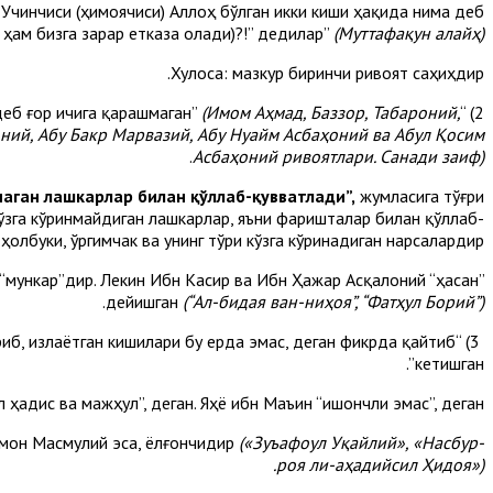
). Учинчиси (ҳимоячиси) Аллоҳ бўлган икки киши ҳақида нима деб
м ҳам бизга зарар етказа олади)?!” дедилар”
(Муттафақун алайҳ)
Хулоса: мазкур биринчи ривоят саҳиҳдир.
(Имом Аҳмад, Баззор, Табароний,
2) “Ғор оғзида ўргимчак уясини кўриб: “Агар Муҳаммад бу ерга кирганида, ўргимчак уяси бузилган бўларди”, деб ғор ичига қарашмаган”
оний, Абу Бакр Марвазий, Абу Нуайм Асбаҳоний ва Абул Қосим
.
Асбаҳоний ривоятлари. Санади заиф)
маган лашкарлар билан қўллаб-қувватлади”,
жумласига тўғри
кўзга кўринмайдиган лашкарлар, яъни фаришталар билан қўллаб-
ҳолбуки, ўргимчак ва унинг тўри кўзга кўринадиган нарсалардир.
“мункар”дир. Лекин Ибн Касир ва Ибн Ҳажар Асқалоний “ҳасан”
.
дейишган
(“Ал-бидая ван-ниҳоя”, “Фатҳул Борий”)
ўриб, излаётган кишилари бу ерда эмас, деган фикрда қайтиб
кетишган”.
ҳадис ва мажҳул”, деган. Яҳё ибн Маъин “ишончли эмас”, деган.
ймон Масмулий эса, ёлғончидир
(«Зуъафоул Уқайлий», «Насбур-
роя ли-аҳадийсил Ҳидоя»).