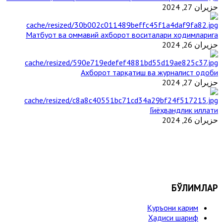
حزيران 27, 2024
Матбуот ва оммавий ахборот воситалари ходимларига
حزيران 26, 2024
Ахборот тарқатиш ва журналист одоби
حزيران 27, 2024
Гиёҳвандлик иллати
حزيران 26, 2024
БЎЛИМЛАР
Қуръони карим
Ҳадиси шариф