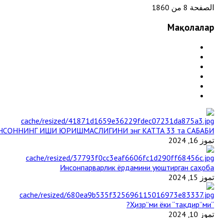
الصفحة 8 من 1860
Мақолалар
НСОННИНГ ИШИ ЮРИШМАСЛИГИНИ энг КАТТА 33 та САБАБИ
تموز 16, 2024
Инсонпарварлик ёрдамини уюштирган саҳоба
تموز 15, 2024
“Ҳизр”ми ёки “тақдир”ми?
تموز 10, 2024