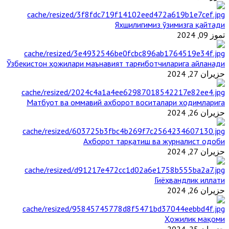
Яхшилигимиз ўзимизга қайтади
تموز 09, 2024
Ўзбекистон ҳожилари маънавият тарғиботчиларига айланади
حزيران 27, 2024
Матбуот ва оммавий ахборот воситалари ходимларига
حزيران 26, 2024
Ахборот тарқатиш ва журналист одоби
حزيران 27, 2024
Гиёҳвандлик иллати
حزيران 26, 2024
Ҳожилик мақоми