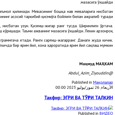
мазасига ўхшайди.
стеъмол қилинади. Мевасининг бошқа нав меваларига нисбатан
ининг асосий таркибий қисми)га бойлиги билан ажралиб туради.
нисбатан узун. Қизғиш-жигар ранг тусда. Ширинлиги ўртача.
ш кўришади. Таъми ажванинг мазасига ўхшайди. Лекин арзонроқ.
раммгача етади. Ранги сарғиш-жагарранг. Данаги жуда кичик.
ткичда бир ярим йил, хона ҳароратида ярим йил сақлаш мумкин.
Маҳмуд МАҲКАМ
@Abdul_Azim_Ziyouddin
Published in
Мақолалар
الأربعاء, 26 تموز/يوليو 2023 00:00
Такфир: ЭГРИ ВА ТЎҒРИ ТАЛҚИН
Published in
ВИДЕО