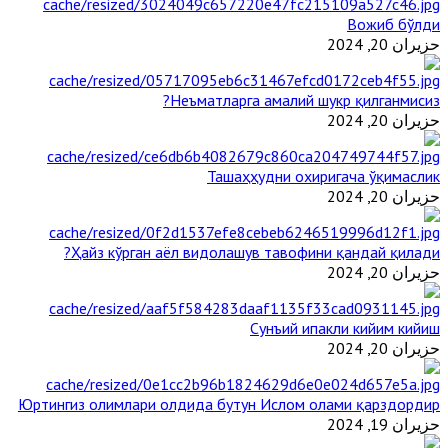
Вожиб бўлди
حزيران 20, 2024
Неъматларга амалий шукр қилганмисиз?
حزيران 20, 2024
Ташаҳҳудни охиригача ўқимаслик
حزيران 20, 2024
Ҳайз кўрган аёл видолашув тавофини қандай қилади?
حزيران 20, 2024
Сунъий ипакли кийим кийиш
حزيران 20, 2024
Юртингиз олимлари олдида бутун Ислом олами қарздордир
حزيران 19, 2024