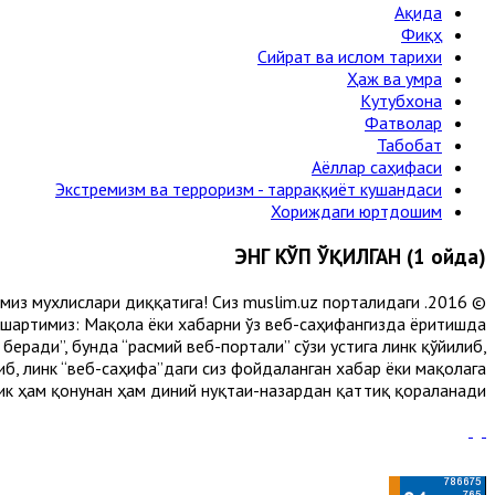
Ақида
Фиқҳ
Сийрат ва ислом тарихи
Ҳаж ва умра
Кутубхона
Фатволар
Табобат
Аёллар саҳифаси
Экстремизм ва терроризм - тарраққиёт кушандаси
Хориждаги юртдошим
ЭНГ КЎП ЎҚИЛГАН (1 ойда)
лимиз мухлислари диққатига! Сиз muslim.uz порталидаги
 шартимиз: Мақола ёки хабарни ўз веб-саҳифангизда ёритишда
еради”, бунда “расмий веб-портали” сўзи устига линк қўйилиб,
либ, линк “веб-саҳифа”даги сиз фойдаланган хабар ёки мақолага
ик ҳам қонунан ҳам диний нуқтаи-назардан қаттиқ қораланади.