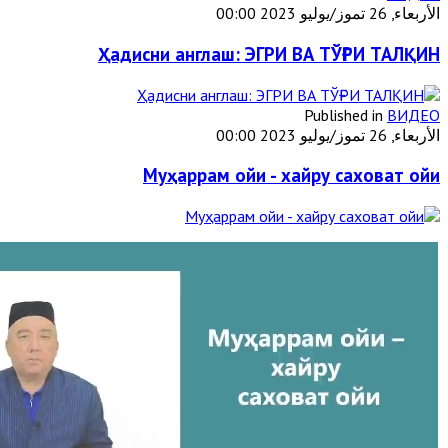
الأربعاء, 26 تموز/يوليو 2023 00:00
Ҳадисни англаш: ЭГРИ ВА ТЎҒРИ ТАЛҚИН
Published in
ВИДЕО
الأربعاء, 26 تموز/يوليو 2023 00:00
Муҳаррам ойи - хайру саховат ойи