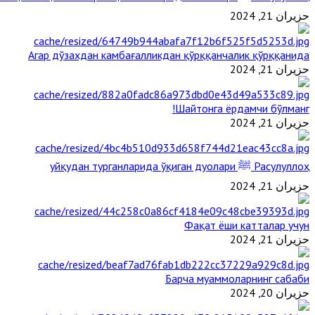
حزيران 21, 2024
Агар дўзахдан камбағалликдан қўрққанчалик қўрққанида
حزيران 21, 2024
Шайтонга ёрдамчи бўлманг!
حزيران 21, 2024
Расулуллоҳ ﷺ уйқудан турганларида ўқиган дуолари
حزيران 21, 2024
Фақат ёши катталар учун
حزيران 21, 2024
Барча муаммоларнинг сабаби
حزيران 20, 2024