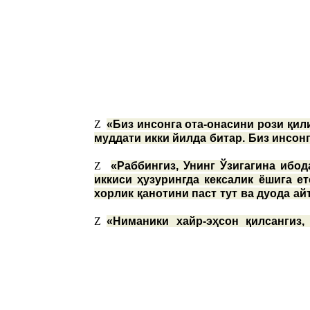
Z
«Биз инсонга ота-онасини рози қил
муддати икки йилда битар. Биз инсо
Z
«Раббингиз, Унинг Ўзигагина ибод
иккиси ҳузурингда кексалик ёшига е
хорлик қанотини паст тут ва дуода ай
Z
«Ниманики хайр-эҳсон қилсангиз,