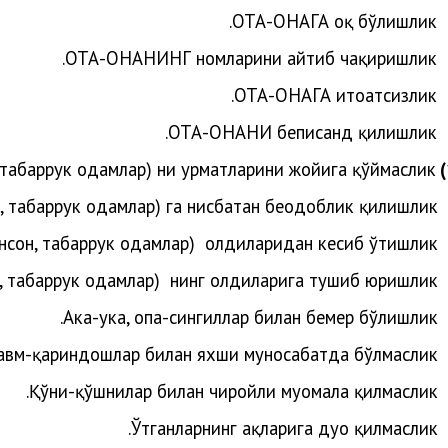
ОТА-ОНАГА оқ бўлишлик.
ОТА-ОНАНИНГ номларини айтиб чақиришлик.
ОТА-ОНАГА итоатсизлик.
ОТА-ОНАНИ беписанд қилишлик.
, табаррук одамлар) ни ҳурматларини жойига қўймаслик.
н, табаррук одамлар)
га нисбатан беодоблик қилишлик.
инсон, табаррук одамлар)
олдиларидан кесиб ўтишлик.
н, табаррук одамлар)
нинг олдиларига тушиб юришлик.
Ака-ука, опа-сингиллар билан бемеҳр бўлишлик.
авм-қариндошлар билан яхши муносабатда бўлмаслик.
Қўни-қўшнилар билан чиройли муомала қилмаслик.
Ўтганларнинг ҳақларига дуо қилмаслик.