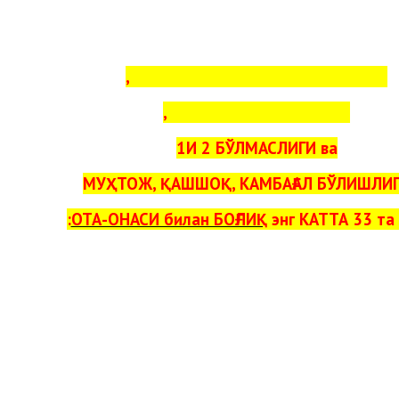
ИНСОННИНГ ИШИ ЮРИШМАСЛИГИ,
БАРАКАСИ БЎЛМАСЛИГИ,
1И 2 БЎЛМАСЛИГИ ва
МУҲТОЖ, ҚАШШОҚ, КАМБАҒАЛ БЎЛИШЛИ
ОТА-ОНАСИ билан БОҒЛИҚ
энг КАТТА 33 та 