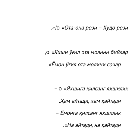
.
!»
«
Ота
-она
рози
– Худо
рози
o
,
«
Яхши
ўғ
ил
ота
молини
бийлар
o
.
»
Ёмон
ўғ
ил
ота
молини
сочар
«Яхшига қилсанг яхшилик –
o
Ҳам айтади, ҳам қайтади.
Ёмонга қилсанг яхшилик –
На айтади, на қайтади».