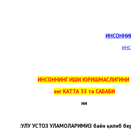
ИНСОННИН
ИНСОННИНГ ИШИ ЮРИШМАСЛИГИНИ
энг КАТТА 33 та САБАБИ
ни
УЛУҒ УСТОЗ УЛАМОЛАРИМИЗ баён қилиб бер