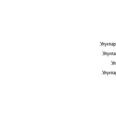
Улуғлар
Улуғла
У
Улуғл