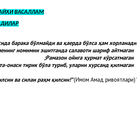
АЙҲИ
ВАСАЛЛАМ
АДИЛАР
сида барака бўлмайди ва қаерда бўлса ҳам хорланади:
енинг номимни эшитганда салавоти шариф айтмаган;
Рамазон ойига ҳурмат кўрсатмаган;
та-онаси тирик бўла туриб, уларни хурсанд қилмаган
илсин ва силаи раҳм қилсин!”
(Имом Аҳмад ривоятлари).