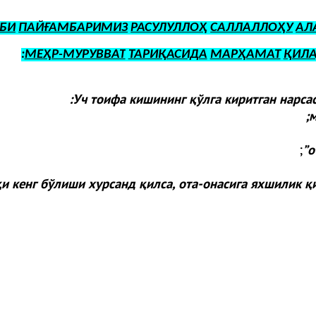
БИ
ПАЙҒАМБАРИМИЗ
РАСУЛУЛЛОҲ
САЛЛАЛЛОҲУ
АЛ
:
МЕҲР-МУРУВВАТ
ТАРИҚАСИДА
МАРҲАМАТ
ҚИЛ
Уч тоифа кишининг қўлга киритган нарса
м
;
”
о
и кенг бўлиши хурсанд қилса, ота-онасига яхшилик қ