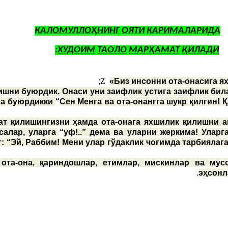
КАЛОМУЛЛОҲНИНГ
ОЯТИ
КАРИМАЛАРИДА
:
ХУДОИМ
ТАОЛО
МАРҲАМАТ
ҚИЛАДИ
Z
«Биз инсонни ота-онасига я
ишни буюрдик. Онаси уни заифлик устига заифлик бил
нга буюрдикки
“
Сен Менга ва ота-онангга шукр қилгин!
ат қилишингизни ҳамда ота-онага яхшилик қилишни ам
тсалар, уларга
“
уф!..” дема ва уларни жеркима! Уларг
т: “Эй, Раббим! Мени улар гўдаклик чоғимда тарбиялаг
 ота-она, қариндошлар, етимлар, мискинлар ва мус
эҳсонл