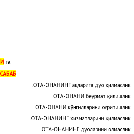
ГИ
га
САБАБ:
.
ОТА-ОНАНИ
НГ
ҳақларига
дуо
қилмаслик
ОТА-ОНАНИ беҳурмат қилишлик.
ОТА-ОНАНИ кўнгилларини оғритишлик.
ОТА-ОНАНИНГ хизматларини қилмаслик.
ОТА-ОНАНИНГ дуоларини олмаслик.