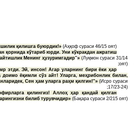
хшилик қилишга буюрдик!»
(Аҳқоф сураси 46/15 оят);
ан қорнида кўтариб юрди. Уни кўкракдан ажратиш
 Қайтишлик Менинг ҳузуримгадир
”
»
(Луқмон сураси 31/14
оят);
р этди. Эй, инсон! Агар уларнинг бири ёки ҳар
а доимо ёқимли сўз айт! Уларга, меҳрибонлик билан,
анларидек, Сен ҳам уларга раҳм қилгин!”»
(Исро сураси
17/23-24);
офирларга қилингиз! Аллоҳ ҳар қандай қилган
арингизни билиб турувчидир»
(Бақара сураси 2/215 оят).