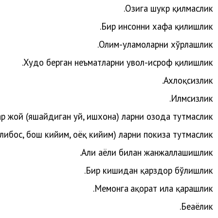
Озига шукр қилмаслик.
Бир инсонни хафа қилишлик.
.
Олим-уламоларни
хўрлашлик
.
Худо
берган
неъматларни
увол-исроф
қилишлик
Ахлоқсизлик.
Илмсизлик.
р жой (яшайдиган уй, ишхона) ларни озода тутмаслик.
либос, бош кийим, оёқ кийим) ларни покиза тутмаслик.
.
Аҳли
аёли
билан
жанжаллашишлик
Бир кишидан қарздор бўлишлик.
.
Меҳ
монга
ҳақорат
ила
қарашлик
Беҳаёлик.