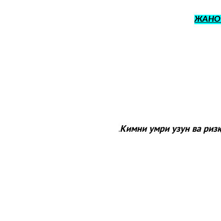
ЖАНО
Кимни умри узун ва ризқ