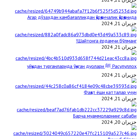
Агар дўзахдан камбағалликдан қўрққанчалик қўрққанида
حزيران 21, 2024
Шайтонга ёрдамчи бўлманг!
حزيران 21, 2024
Расулуллоҳ ﷺ уйқудан турганларида ўқиган дуолари
حزيران 21, 2024
Фақат ёши катталар учун
حزيران 21, 2024
Барча муаммоларнинг сабаби
حزيران 20, 2024