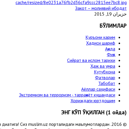
Закот – молиявий ибодат
حزيران 19, 2015
БЎЛИМЛАР
Қуръони карим
Ҳадиси шариф
Ақида
Фиқҳ
Сийрат ва ислом тарихи
Ҳаж ва умра
Кутубхона
Фатволар
Табобат
Аёллар саҳифаси
Экстремизм ва терроризм - тарраққиёт кушандаси
Хориждаги юртдошим
ЭНГ КЎП ЎҚИЛГАН (1 ойда)
и диққатига! Сиз muslim.uz порталидаги маълумотлардан