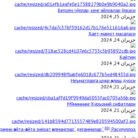
Бепоён чўллар, кенг яйловлар ўлкаси
حزيران 25, 2024
Ҳаёт-мамот масаласи
حزيران 24, 2024
Қайтим
حزيران 24, 2024
Неъматларга шукр қилиш дуоси
حزيران 21, 2024
Мўминнинг Қуръоний сифатлари
حزيران 21, 2024
Расулуллоҳ ﷺ “Қабримни қайта-қайта зиёрат қилманглар” деганмилар?
حزيران 21, 2024