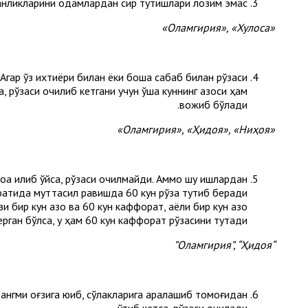
анликларини одамлардан сир тутишлари лозим эмас.
«Оламгирия», «Хулоса»
гар ўз ихтиёри билан ёки бошқа сабаб билан рўзаси
, рўзаси очилиб кетгани учун ўша куннинг қазоси ҳам
вожиб бўлади.
«Оламгирия», «Ҳидоя», «Ниҳоя»
лоқа қилиб қўйса, рўзаси очилмайди. Аммо шу ишлардан
сифатида муттасил равишда 60 кун рўза тутиб беради
и бир кун қазо ва 60 кун каффорат, аёли бир кун қазо
рган бўлса, у ҳам 60 кун каффорат рўзасини тутади.
“Оламгирия”, “Ҳидоя”
 рангми оғзига юқиб, сўлакларига аралашиб томоғидан
ўтиб кетса, рўзаси очилади.