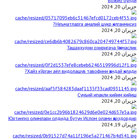
Вожиб бўлди
حزيران 20, 2024
Неъматларга амалий шукр қилганмисиз?
حزيران 20, 2024
Ташаҳҳудни охиригача ўқимаслик
حزيران 20, 2024
Ҳайз кўрган аёл видолашув тавофини қандай қилади?
حزيران 20, 2024
Сунъий ипакли кийим кийиш
حزيران 20, 2024
Юртингиз олимлари олдида бутун Ислом олами қарздордир
حزيران 19, 2024