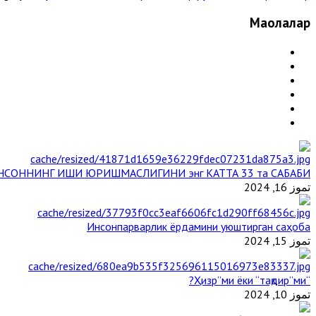
Мақолалар
НСОННИНГ ИШИ ЮРИШМАСЛИГИНИ энг КАТТА 33 та САБАБИ
تموز 16, 2024
Инсонпарварлик ёрдамини уюштирган саҳоба
تموز 15, 2024
“Ҳизр”ми ёки “тақдир”ми?
تموز 10, 2024