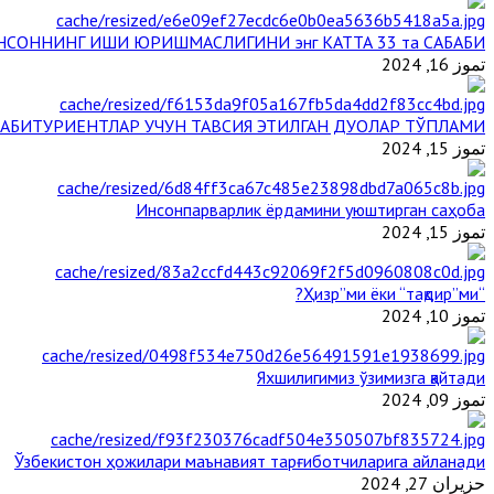
НСОННИНГ ИШИ ЮРИШМАСЛИГИНИ энг КАТТА 33 та САБАБИ
تموز 16, 2024
АБИТУРИЕНТЛАР УЧУН ТАВСИЯ ЭТИЛГАН ДУОЛАР ТЎПЛАМИ
تموز 15, 2024
Инсонпарварлик ёрдамини уюштирган саҳоба
تموز 15, 2024
“Ҳизр”ми ёки “тақдир”ми?
تموز 10, 2024
Яхшилигимиз ўзимизга қайтади
تموز 09, 2024
Ўзбекистон ҳожилари маънавият тарғиботчиларига айланади
حزيران 27, 2024