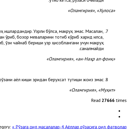
«Оламгирия», «Хулоса»
ҳ ишлардандир. Узрли бўлса, макруҳ эмас. Масалан,
 қўрқиб, бозор меваларини тотиб кўриб харид қилса,
иб, ўзи чайнаб бериши узр ҳисоблангани учун макруҳ
саналмайди.
«Оламгирия», «ан-Наҳр ал-фоиқ»
ўзани аёл киши эридан берухсат тутиши жоиз эмас.
«Оламгирия», «Муҳит»
Read
27666
times
egory:
« Рўзага оид масалалар-4
Аёллар рўзасига оид фатволар »