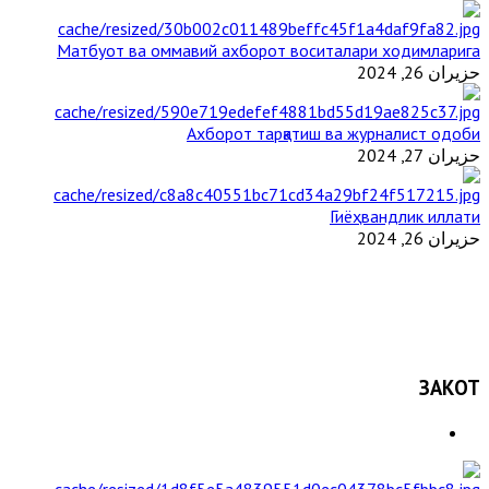
Матбуот ва оммавий ахборот воситалари ходимларига
حزيران 26, 2024
Ахборот тарқатиш ва журналист одоби
حزيران 27, 2024
Гиёҳвандлик иллати
حزيران 26, 2024
ЗАКОТ