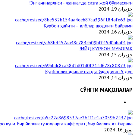
Энг ачинарлиси - жаннатда сизга жой бўлмаслиги!
حزيران 19, 2024
Қурбон ҳайити – қалблар шодлиги байрами
حزيران 16, 2024
ИЙД ҚУРБОН МУБОРАК!
حزيران 15, 2024
Қурбонлик қилинаётганда ўқиладиган 5 дуо
حزيران 14, 2024
СЎНГГИ МАҚОЛАЛАР
ро куни. Бир йиллик гуноҳларга каффорат, бир йиллик қут-барака
تموز 16, 2024