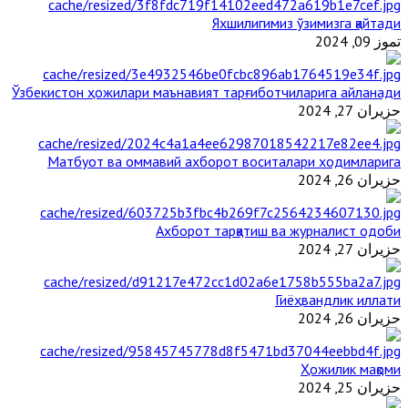
Яхшилигимиз ўзимизга қайтади
تموز 09, 2024
Ўзбекистон ҳожилари маънавият тарғиботчиларига айланади
حزيران 27, 2024
Матбуот ва оммавий ахборот воситалари ходимларига
حزيران 26, 2024
Ахборот тарқатиш ва журналист одоби
حزيران 27, 2024
Гиёҳвандлик иллати
حزيران 26, 2024
Ҳожилик мақоми
حزيران 25, 2024