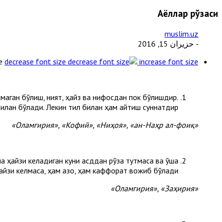
Аёллар рўзаси
muslim.uz
- حزيران 15, 2016
e
decrease font size
increase font size
иқмаган бўлиш, ният, ҳайз ва нифосдан пок бўлишдир.
илан бўлади. Лекин тил билан ҳам айтиш суннатдир.
«Оламгирия», «Кофий», «Ниҳоя», «ан-Наҳр ал-фоиқ»
а ҳайзи келадиган куни қасддан рўза тутмаса ва ўша
айзи келмаса, ҳам қазо, ҳам каффорат вожиб бўлади.
«Оламгирия», «Заҳирия»