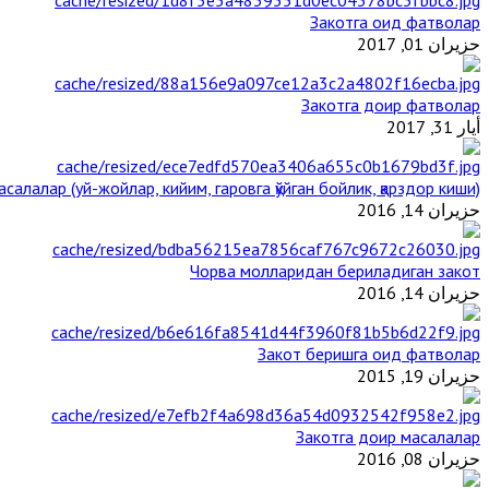
Закотга оид фатволар
حزيران 01, 2017
Закотга доир фатволар
أيار 31, 2017
салалар (уй-жойлар, кийим, гаровга қўйган бойлик, қарздор киши)
حزيران 14, 2016
Чорва молларидан бериладиган закот
حزيران 14, 2016
Закот беришга оид фатволар
حزيران 19, 2015
Закотга доир масалалар
حزيران 08, 2016