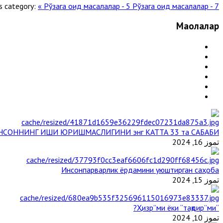
s category:
« Рўзага оид масалалар - 5
Рўзага оид масалалар - 7 »
Мақолалар
НСОННИНГ ИШИ ЮРИШМАСЛИГИНИ энг КАТТА 33 та САБАБИ
تموز 16, 2024
Инсонпарварлик ёрдамини уюштирган саҳоба
تموز 15, 2024
“Ҳизр”ми ёки “тақдир”ми?
تموز 10, 2024