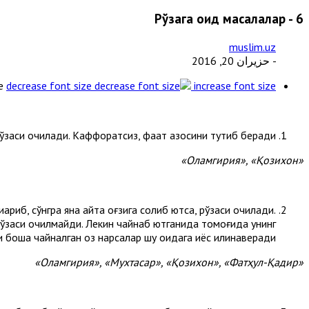
Рўзага оид масалалар - 6
muslim.uz
- حزيران 20, 2016
e
decrease font size
increase font size
рўзаси очилади. Каффоратсиз, фақат қазосини тутиб беради.
«Оламгирия», «Қозихон»
риб, сўнгра яна қайта оғзига солиб ютса, рўзаси очилади.
ўзаси очилмайди. Лекин чайнаб ютганида томоғида унинг
 бошқа чайналган оз нарсалар шу қоидага қиёс қилинаверади.
«Оламгирия», «Мухтасар», «Қозихон», «Фатҳул-Қадир»