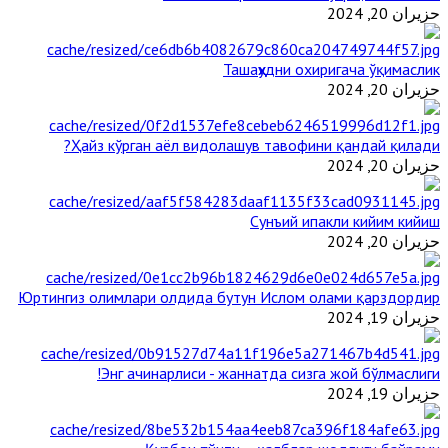
حزيران 20, 2024
Ташаҳҳудни охиригача ўқимаслик
حزيران 20, 2024
Ҳайз кўрган аёл видолашув тавофини қандай қилади?
حزيران 20, 2024
Сунъий ипакли кийим кийиш
حزيران 20, 2024
Юртингиз олимлари олдида бутун Ислом олами қарздордир
حزيران 19, 2024
Энг ачинарлиси - жаннатда сизга жой бўлмаслиги!
حزيران 19, 2024