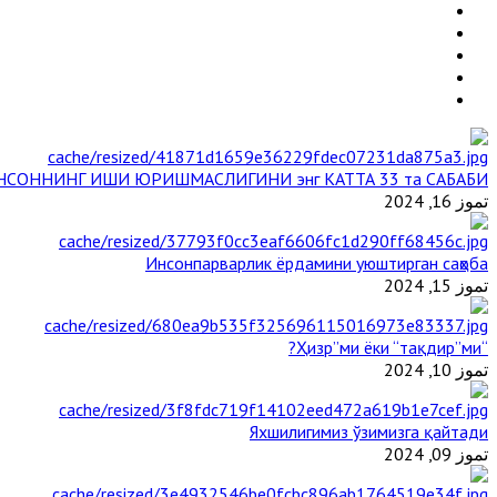
НСОННИНГ ИШИ ЮРИШМАСЛИГИНИ энг КАТТА 33 та САБАБИ
تموز 16, 2024
Инсонпарварлик ёрдамини уюштирган саҳоба
تموز 15, 2024
“Ҳизр”ми ёки “тақдир”ми?
تموز 10, 2024
Яхшилигимиз ўзимизга қайтади
تموز 09, 2024