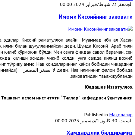
الجمعة, 23 شباط/فبراير 2024 00:00
Имоми Кисоийнинг заковати
а эдилар. Кисоий раҳматуллоҳи алайҳи Муҳаммад ибн ал Ҳасан
 фиқҳ илми билан шуғулланмайсан деди. Шунда Кисоий Араб тили
н қилиб кўрмоқчи бўлди. Мен сенга фиқҳдан савол бераман, сен
 сажда қилиши эсидан чиқиб қолди, унга сажда қилиш вожиб
нг тўғрику аммо Наҳв қоидаларининг қайси бобидан чиқардинг
заковатидан таъажжубланди.
Юлдашев Иззатуллоҳ
Тошкент ислом институти “Тиллар” кафедраси ўқитувчиси
Published in
Мақолалар
السبت, 30 كانون1/ديسمبر 2023 00:00
Ҳамдардлик билдирамиз