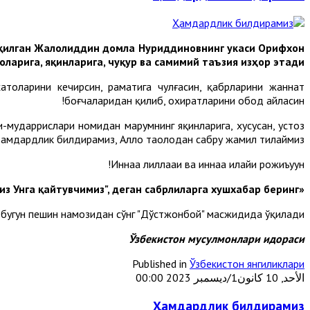
 қилган Жалолиддин домла Нуриддиновнинг укаси Орифхон
арига, яқинларига, чуқур ва самимий таъзия изҳор этади.
хатоларини кечирсин, раҳматига чулғасин, қабрларини жаннат
боғчаларидан қилиб, охиратларини обод айласин!
мударрислари номидан марҳумнинг яқинларига, хусусан, устоз
амдардлик билдирамиз, Аллоҳ таолодан сабру жамил тилаймиз.
Иннаа лиллааҳи ва иннаа илайҳи рожиъуун!
«Мусибат етганда "Албатта, биз Аллоҳникимиз ва албатта, биз Унга қайтувчимиз", деган сабрлиларга хушхабар беринг».
бугун пешин намозидан сўнг "Дўстжонбой" масжидида ўқилади.
Ўзбекистон мусулмонлари идораси
Published in
Ўзбекистон янгиликлари
الأحد, 10 كانون1/ديسمبر 2023 00:00
Ҳамдардлик билдирамиз