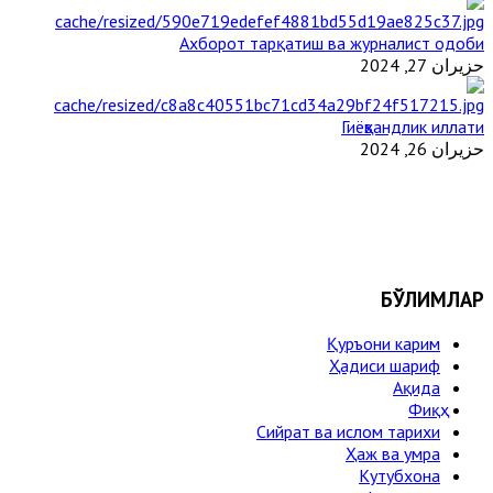
Ахборот тарқатиш ва журналист одоби
حزيران 27, 2024
Гиёҳвандлик иллати
حزيران 26, 2024
БЎЛИМЛАР
Қуръони карим
Ҳадиси шариф
Ақида
Фиқҳ
Сийрат ва ислом тарихи
Ҳаж ва умра
Кутубхона