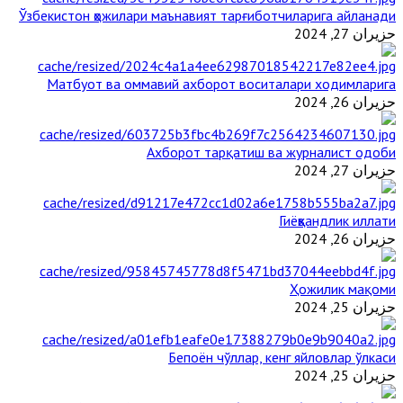
Ўзбекистон ҳожилари маънавият тарғиботчиларига айланади
حزيران 27, 2024
Матбуот ва оммавий ахборот воситалари ходимларига
حزيران 26, 2024
Ахборот тарқатиш ва журналист одоби
حزيران 27, 2024
Гиёҳвандлик иллати
حزيران 26, 2024
Ҳожилик мақоми
حزيران 25, 2024
Бепоён чўллар, кенг яйловлар ўлкаси
حزيران 25, 2024