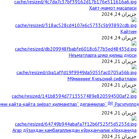
Ҳаёт-мамот масаласи
حزيران 24, 2024
Қайтим
حزيران 24, 2024
Неъматларга шукр қилиш дуоси
حزيران 21, 2024
Мўминнинг Қуръоний сифатлари
حزيران 21, 2024
Расулуллоҳ ﷺ “Қабримни қайта-қайта зиёрат қилманглар” деганмилар?
حزيران 21, 2024
Агар дўзахдан камбағалликдан қўрққанчалик қўрққанида
حزيران 21, 2024