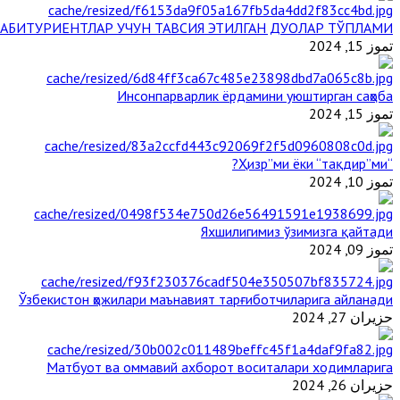
АБИТУРИЕНТЛАР УЧУН ТАВСИЯ ЭТИЛГАН ДУОЛАР ТЎПЛАМИ
تموز 15, 2024
Инсонпарварлик ёрдамини уюштирган саҳоба
تموز 15, 2024
“Ҳизр”ми ёки “тақдир”ми?
تموز 10, 2024
Яхшилигимиз ўзимизга қайтади
تموز 09, 2024
Ўзбекистон ҳожилари маънавият тарғиботчиларига айланади
حزيران 27, 2024
Матбуот ва оммавий ахборот воситалари ходимларига
حزيران 26, 2024