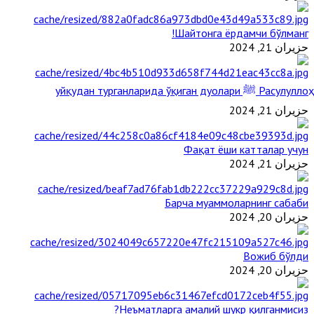
Шайтонга ёрдамчи бўлманг!
حزيران 21, 2024
Расулуллоҳ ﷺ уйқудан турганларида ўқиган дуолари
حزيران 21, 2024
Фақат ёши катталар учун
حزيران 21, 2024
Барча муаммоларнинг сабаби
حزيران 20, 2024
Вожиб бўлди
حزيران 20, 2024
Неъматларга амалий шукр қилганмисиз?