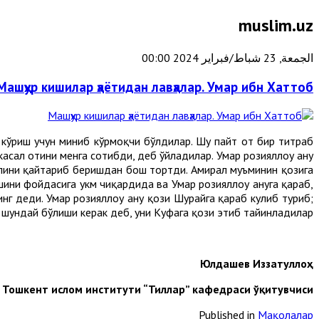
muslim.uz
الجمعة, 23 شباط/فبراير 2024 00:00
Машҳур кишилар ҳаётидан лавҳалар. Умар ибн Хаттоб
б кўриш учун миниб кўрмоқчи бўлдилар. Шу пайт от бир титраб
касал отини менга сотибди, деб ўйладилар. Умар розияллоҳу анҳу
улини қайтариб беришдан бош тортди. Амирал муъминин қозига
ини фойдасига ҳукм чиқардида ва Умар розияллоҳу анҳуга қараб,
нг деди. Умар розияллоҳу анҳу қози Шурайҳга қараб кулиб туриб;
 шундай бўлиши керак деб, уни Куфага қози этиб тайинладилар.
Юлдашев Иззатуллоҳ
Тошкент ислом институти “Тиллар” кафедраси ўқитувчиси
Published in
Мақолалар