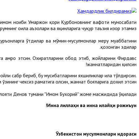
 имом ноиби Умаржон қори Қурбоновнинг вафоти муносабати
рҳумнинг оила аъзолари ва яқинларига чуқур таъзия изҳор этамиз.
ръонларга ўтдилар ва мўмин-мусулмонлар меҳру муҳаббатини
қозонган эдилар.
га ҳамроҳ этсин. Охиратларини обод этиб, жойларини Фирдавс
жаннатларидан қилсин!
ройли сабр бериб, бу мусибатларини яхшиликлар ила тўлдирсин.
ўзининг чексиз раҳматига олсин, жаннат боғларига дохил этсин.
илояти Денов тумани "Имом Бухорий" жоме масжидида ўқилади.
Инна лиллаҳи ва инна илайҳи рожиъун!
Ўзбекистон мусулмонлари идораси