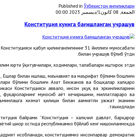
Published in
Ўзбекистон янгиликлари
الجمعة, 08 كانون1/ديسمبر 2023 00:00
Конституция кунига бағишланган учрашув
 Конституцияси қабул қилинганлигининг 31 йиллиги муносабати
билан учрашув бўлиб ўтди.
илим юрти ўқитувчилари, ходимлари, талабалари иштирок этди.
, Ёшлар билан ишлаш, маънавият ва маърифат бўлими бошлиғи
тлари бўлими бошлиғи Азат Бекжанов ва бошқалар халқаро
икаси Конституцияси аввало, инсон ҳуқуқ ва эркинликларини
, фуқароларнинг муносиб ҳаёт кечиришини, миллатлараро ва
ъминлашга хизмат қилиши билан аҳамиятли ҳужжат эканини
таъкидлади.
титуция байрами “Конституция – халқчил давлат, барқарор
 ҳаётий шиор остида республикамиз бўйлаб кенг нишонланмоқда.
 қадрият ҳисобланади, конституциямиз инсонпарвар демократик