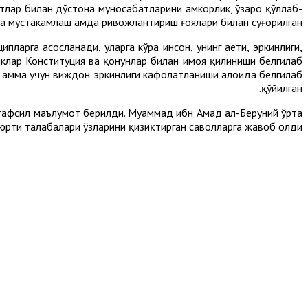
атлар билан дўстона муносабатларини ҳамкорлик, ўзаро қўллаб-
а мустаҳкамлаш ҳамда ривожлантириш ғоялари билан суғорилган.
рга асосланади, уларга кўра инсон, унинг ҳаёти, эркинлиги,
иклар Конституция ва қонунлар билан ҳимоя қилиниши белгилаб
са ҳамма учун виждон эркинлиги кафолатланиши алоҳида белгилаб
қўйилган.
атафсил маълумот берилди. Муҳаммад ибн Аҳмад ал-Беруний ўрта
юрти талабалари ўзларини қизиқтирган саволларга жавоб олди.