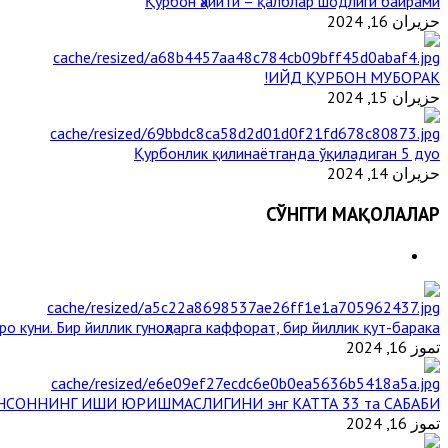
Қурбон ҳайити – қалблар шодлиги байрами
حزيران 16, 2024
ИЙД ҚУРБОН МУБОРАК!
حزيران 15, 2024
Қурбонлик қилинаётганда ўқиладиган 5 дуо
حزيران 14, 2024
СЎНГГИ МАҚОЛАЛАР
о куни. Бир йиллик гуноҳларга каффорат, бир йиллик қут-барака
تموز 16, 2024
НСОННИНГ ИШИ ЮРИШМАСЛИГИНИ энг КАТТА 33 та САБАБИ
تموز 16, 2024