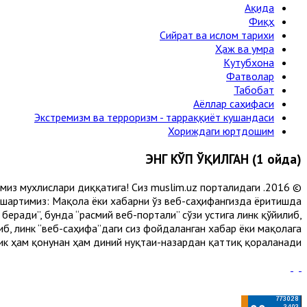
Ақида
Фиқҳ
Сийрат ва ислом тарихи
Ҳаж ва умра
Кутубхона
Фатволар
Табобат
Аёллар саҳифаси
Экстремизм ва терроризм - тарраққиёт кушандаси
Хориждаги юртдошим
ЭНГ КЎП ЎҚИЛГАН (1 ойда)
лимиз мухлислари диққатига! Сиз muslim.uz порталидаги
 шартимиз: Мақола ёки хабарни ўз веб-саҳифангизда ёритишда
еради”, бунда “расмий веб-портали” сўзи устига линк қўйилиб,
либ, линк “веб-саҳифа”даги сиз фойдаланган хабар ёки мақолага
ик ҳам қонунан ҳам диний нуқтаи-назардан қаттиқ қораланади.