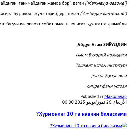
айдиган, танимайдиган жамоа бор”, деган
(“Мажмаъуз-завоид”)
асир: “Бу ривоят жуда ғарибдир”, деган
(“Ал-бидая ван-ниҳоя”)
са: бу учинчи ривоят собит эмас, ишончсиз, ҳужжатга ярамайди.
,
Абдул Азим ЗИЁУДДИН
Имом Бухорий номидаги
Тошкент ислом институти
катта ўқитувчиси,
сийрат фани устози
Published in
Мақолалар
الأربعاء, 26 تموز/يوليو 2023 00:00
Хурмонинг 10 та навини биласизми?