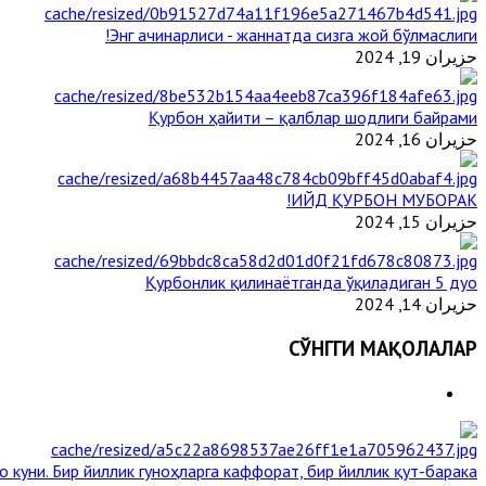
Энг ачинарлиси - жаннатда сизга жой бўлмаслиги!
حزيران 19, 2024
Қурбон ҳайити – қалблар шодлиги байрами
حزيران 16, 2024
ИЙД ҚУРБОН МУБОРАК!
حزيران 15, 2024
Қурбонлик қилинаётганда ўқиладиган 5 дуо
حزيران 14, 2024
СЎНГГИ МАҚОЛАЛАР
о куни. Бир йиллик гуноҳларга каффорат, бир йиллик қут-барака