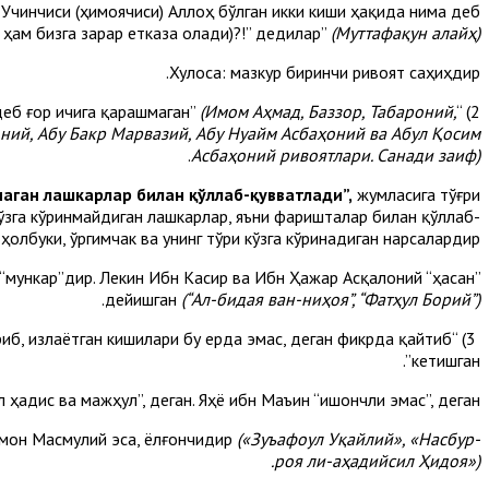
). Учинчиси (ҳимоячиси) Аллоҳ бўлган икки киши ҳақида нима деб
м ҳам бизга зарар етказа олади)?!” дедилар”
(Муттафақун алайҳ)
Хулоса: мазкур биринчи ривоят саҳиҳдир.
(Имом Аҳмад, Баззор, Табароний,
2) “Ғор оғзида ўргимчак уясини кўриб: “Агар Муҳаммад бу ерга кирганида, ўргимчак уяси бузилган бўларди”, деб ғор ичига қарашмаган”
оний, Абу Бакр Марвазий, Абу Нуайм Асбаҳоний ва Абул Қосим
.
Асбаҳоний ривоятлари. Санади заиф)
маган лашкарлар билан қўллаб-қувватлади”,
жумласига тўғри
кўзга кўринмайдиган лашкарлар, яъни фаришталар билан қўллаб-
ҳолбуки, ўргимчак ва унинг тўри кўзга кўринадиган нарсалардир.
“мункар”дир. Лекин Ибн Касир ва Ибн Ҳажар Асқалоний “ҳасан”
.
дейишган
(“Ал-бидая ван-ниҳоя”, “Фатҳул Борий”)
ўриб, излаётган кишилари бу ерда эмас, деган фикрда қайтиб
кетишган”.
ҳадис ва мажҳул”, деган. Яҳё ибн Маъин “ишончли эмас”, деган.
ймон Масмулий эса, ёлғончидир
(«Зуъафоул Уқайлий», «Насбур-
роя ли-аҳадийсил Ҳидоя»).