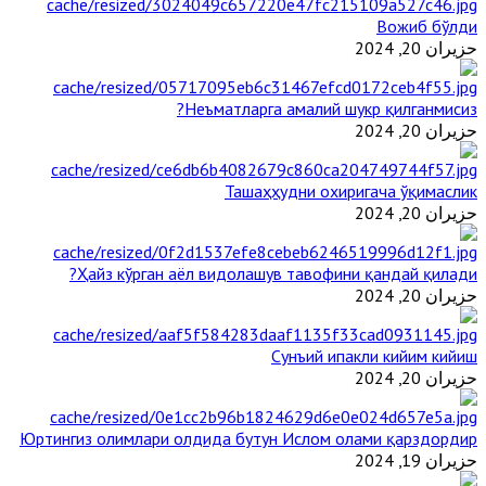
Вожиб бўлди
حزيران 20, 2024
Неъматларга амалий шукр қилганмисиз?
حزيران 20, 2024
Ташаҳҳудни охиригача ўқимаслик
حزيران 20, 2024
Ҳайз кўрган аёл видолашув тавофини қандай қилади?
حزيران 20, 2024
Сунъий ипакли кийим кийиш
حزيران 20, 2024
Юртингиз олимлари олдида бутун Ислом олами қарздордир
حزيران 19, 2024