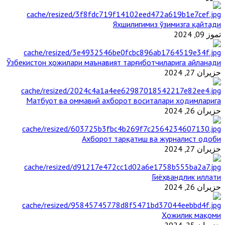
Яхшилигимиз ўзимизга қайтади
تموز 09, 2024
Ўзбекистон ҳожилари маънавият тарғиботчиларига айланади
حزيران 27, 2024
Матбуот ва оммавий ахборот воситалари ходимларига
حزيران 26, 2024
Ахборот тарқатиш ва журналист одоби
حزيران 27, 2024
Гиёҳвандлик иллати
حزيران 26, 2024
Ҳожилик мақоми