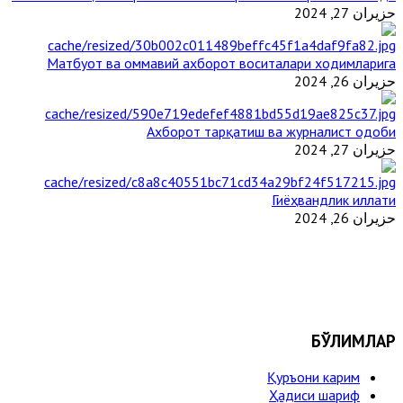
حزيران 27, 2024
Матбуот ва оммавий ахборот воситалари ходимларига
حزيران 26, 2024
Ахборот тарқатиш ва журналист одоби
حزيران 27, 2024
Гиёҳвандлик иллати
حزيران 26, 2024
БЎЛИМЛАР
Қуръони карим
Ҳадиси шариф