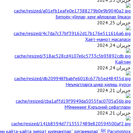
حزيران 25, 2024
Бепоён чўллар, кенг яйловлар ўлкаси
حزيران 25, 2024
Ҳаёт-мамот масаласи
حزيران 24, 2024
Қайтим
حزيران 24, 2024
Неъматларга шукр қилиш дуоси
حزيران 21, 2024
Мўминнинг Қуръоний сифатлари
حزيران 21, 2024
Расулуллоҳ ﷺ “Қабримни қайта-қайта зиёрат қилманглар” деганмилар?