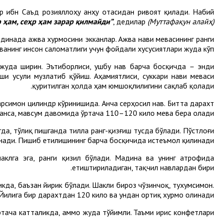
р ибн Саъд розияллоҳу анҳу отасидан ривоят қилади. Набий
р ҳам, сеҳр ҳам зарар қилмайди”
, дедилар
(Муттафақун алайҳ)
динада ажва хурмосини экканлар. Ажва нави мевасининг ранги
еванинг инсон саломатлиги учун фойдали хусусиятлари жуда кўп.
и жуда ширин. Эътиборлиси, ушбу нав барча босқичда – энди
ши усули музлатиб қўйиш. Аҳамиятлиси, суккари нави меваси
қуритилган ҳолда ҳам юмшоқлилигини сақлаб қолади.
арсимон цилиндр кўринишида. Анча серҳосил нав. Битта дарахт
анса, мавсум давомида ўртача 110–120 кило мева бера олади.
а, тўлиқ пишганда тилла ранг-қизғиш тусда бўлади. Пўстлоғи
нади. Пишиб етилишининг барча босқичида истеъмол қилинади.
аклга эга, ранги қизил бўлади. Мадина ва унинг атрофида
етиштириладиган, тақчил навлардан бири.
кда, баъзан йирик бўлади. Шакли бироз чўзинчоқ, тухумсимон.
. Йилига бир дарахтдан 120 кило ва ундан ортиқ хурмо олинади.
ртача катталикда, аммо жуда тўйимли. Таъми ирис конфетлари