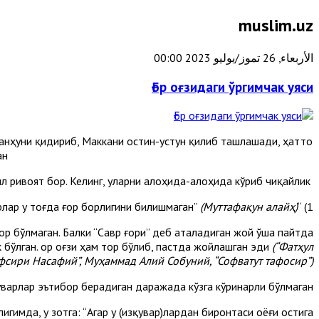
muslim.uz
الأربعاء, 26 تموز/يوليو 2023 00:00
Ғор оғзидаги ўргимчак уяси
анҳуни қидириб, Маккани остин-устун қилиб ташлашади, ҳатто
н?
Бу ҳақда уч хил ривоят бор. Келинг, уларни алоҳида-алоҳида кўриб чиқайлик:
(Муттафақун алайҳ)
1) “Изқуварлар у тоғда ғор борлигини билишмаган”
ор бўлмаган. Балки “Савр ғори” деб аталадиган жой ўша пайтда
 бўлган. Ғор оғзи ҳам тор бўлиб, пастда жойлашган эди
(“Фатҳул
афсири Насафий”, Муҳаммад Алий Собуний, “Софватут тафосир”).
уварлар эътибор берадиган даражада кўзга кўринарли бўлмаган.
гимда, у зотга: “Агар у (изқувар)лардан биронтаси оёғи остига