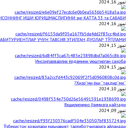
تموز 16, 2024
НСОННИНГ ИШИ ЮРИШМАСЛИГИНИ энг КАТТА 33 та САБАБИ
تموز 16, 2024
АБИТУРИЕНТЛАР УЧУН ТАВСИЯ ЭТИЛГАН ДУОЛАР ТЎПЛАМИ
تموز 15, 2024
Инсонпарварлик ёрдамини уюштирган саҳоба
تموز 15, 2024
“Ҳизр”ми ёки “тақдир”ми?
تموز 10, 2024
Яхшилигимиз ўзимизга қайтади
تموز 09, 2024
Ўзбекистон ҳожилари маънавият тарғиботчиларига айланади