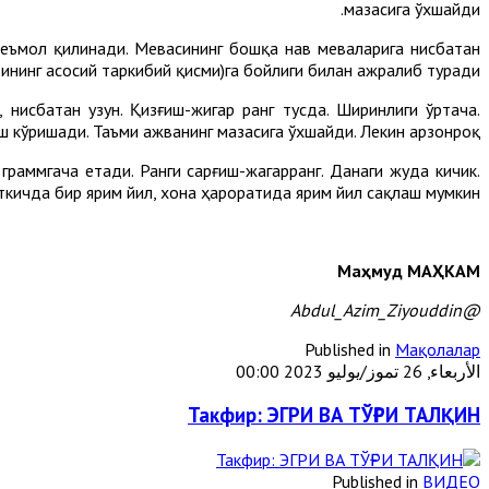
мазасига ўхшайди.
стеъмол қилинади. Мевасининг бошқа нав меваларига нисбатан
ининг асосий таркибий қисми)га бойлиги билан ажралиб туради.
нисбатан узун. Қизғиш-жигар ранг тусда. Ширинлиги ўртача.
ш кўришади. Таъми ажванинг мазасига ўхшайди. Лекин арзонроқ.
раммгача етади. Ранги сарғиш-жагарранг. Данаги жуда кичик.
ткичда бир ярим йил, хона ҳароратида ярим йил сақлаш мумкин.
Маҳмуд МАҲКАМ
@Abdul_Azim_Ziyouddin
Published in
Мақолалар
الأربعاء, 26 تموز/يوليو 2023 00:00
Такфир: ЭГРИ ВА ТЎҒРИ ТАЛҚИН
Published in
ВИДЕО