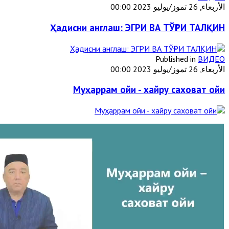
الأربعاء, 26 تموز/يوليو 2023 00:00
Ҳадисни англаш: ЭГРИ ВА ТЎҒРИ ТАЛҚИН
Published in
ВИДЕО
الأربعاء, 26 تموز/يوليو 2023 00:00
Муҳаррам ойи - хайру саховат ойи