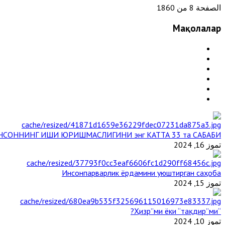
الصفحة 8 من 1860
Мақолалар
НСОННИНГ ИШИ ЮРИШМАСЛИГИНИ энг КАТТА 33 та САБАБИ
تموز 16, 2024
Инсонпарварлик ёрдамини уюштирган саҳоба
تموز 15, 2024
“Ҳизр”ми ёки “тақдир”ми?
تموز 10, 2024