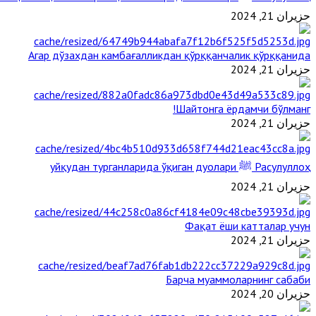
حزيران 21, 2024
Агар дўзахдан камбағалликдан қўрққанчалик қўрққанида
حزيران 21, 2024
Шайтонга ёрдамчи бўлманг!
حزيران 21, 2024
Расулуллоҳ ﷺ уйқудан турганларида ўқиган дуолари
حزيران 21, 2024
Фақат ёши катталар учун
حزيران 21, 2024
Барча муаммоларнинг сабаби
حزيران 20, 2024