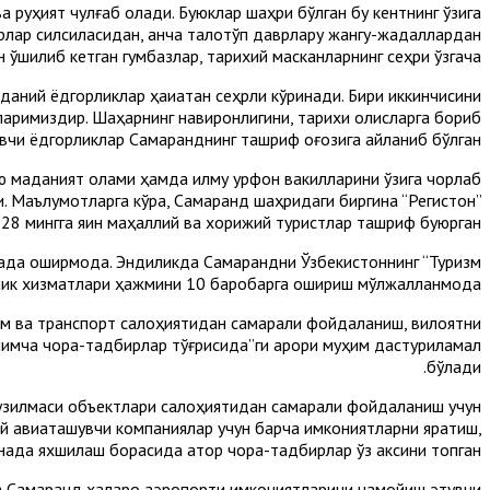
а руҳият чулғаб олади. Буюклар шаҳри бўлган бу кентнинг ўзига
Асрлар силсиласидан, қанча талотўп даврлару жангу-жадаллардан
 қўшилиб кетган гумбазлар, тарихий масканларнинг сеҳри ўзгача.
даний ёдгорликлар ҳақиқатан сеҳрли кўринади. Бири иккинчисини
аримиздир. Шаҳарнинг навқиронлигини, тарихи олисларга бориб
увчи ёдгорликлар Самарқанднинг ташриф қоғозига айланиб бўлган.
ю маданият олами ҳамда илму урфон вакилларини ўзига чорлаб
 Маълумотларга кўра, Самарқанд шаҳридаги биргина “Регистон”
28 мингга яқин маҳаллий ва хорижий туристлар ташриф буюрган.
ада оширмоқда. Эндиликда Самарқандни Ўзбекистоннинг “Туризм
лик хизматлари ҳажмини 10 баробарга ошириш мўлжалланмоқда.
зм ва транспорт салоҳиятидан самарали фойдаланиш, вилоятни
шимча чора-тадбирлар тўғрисида”ги қарори муҳим дастуриламал
бўлади.
атузилмаси объектлари салоҳиятидан самарали фойдаланиш учун
ий авиаташувчи компаниялар учун барча имкониятларни яратиш,
ада яхшилаш борасида қатор чора-тадбирлар ўз аксини топган.
 Самарқанд халқаро аэропорти имкониятларини намойиш этувчи