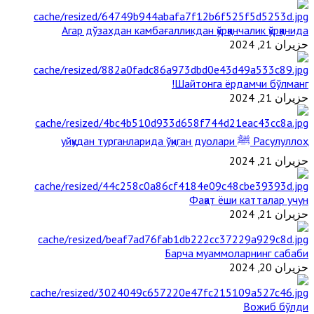
Агар дўзахдан камбағалликдан қўрққанчалик қўрққанида
حزيران 21, 2024
Шайтонга ёрдамчи бўлманг!
حزيران 21, 2024
Расулуллоҳ ﷺ уйқудан турганларида ўқиган дуолари
حزيران 21, 2024
Фақат ёши катталар учун
حزيران 21, 2024
Барча муаммоларнинг сабаби
حزيران 20, 2024
Вожиб бўлди