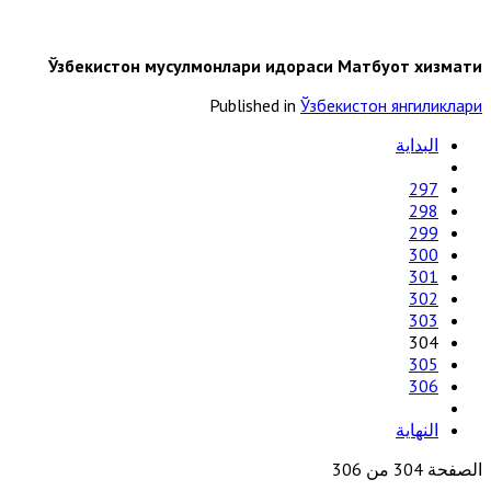
Ўзбекистон мусулмонлари идораси Матбуот хизмати
Published in
Ўзбекистон янгиликлари
البداية
297
298
299
300
301
302
303
304
305
306
النهاية
الصفحة 304 من 306