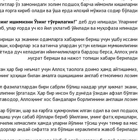
 йигитлар ўз замонидаги золим подшоҳ барча иймонли кишиларни
ида ғорга кириб олади ва ўша ерда илоҳий мўжиза содир бўлади.
нинг ишимизни Ўзинг тўғрилагин!”
деб дуо қилишади. Уларнинг
, улар ғорда уч юз йил ухлатиб қўйилади ва муҳофаза қилинади.
лтириши ҳақ эканини одамларга хабарини бериш учун ушбу қиссани
аши, кофирлар эса вақтинча улардан устун келиши мумкинлигини
аётида дуч келадиган қийинчиликларга бардош берса, Аллоҳ унга
нусрат бериши ва нажот топиши хабари берилади.
лган ҳар бир неъмат учун Аллоҳ таолога доимо ҳамд айтишимиз,
оҳнинг ҳоҳиши билан амалга ошишишини англаб етмоғимиз лозим.
зал фазилатлардан бири сабрли бўлиш нақадар улуғ ҳикмат экани,
игини ўргатади. Ҳар бир инсон бу дунёда ўзидан афзал бўлган
, тақводор, Аллоҳнинг хос бандалари борлигинини англаши лозим.
 бўлган, шарқ ва ғарбга ҳукмронлик қилган одил ва оқил подшоҳ
эришиш учун сабаб йўллари бериб қўйилгани, унинг фатҳ юришлари,
чилик қилмаслиги ҳамда уларни йўлини тўсиш учун темир ва мис
алдорлар қандай сифатга эга бўлиши кераклигига жавоб берилади.