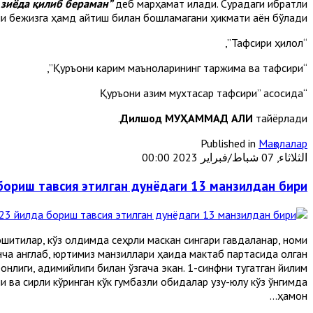
 зиёда қилиб бераман”
деб марҳамат қилади. Сурадаги ибратли
ани бежизга ҳамд айтиш билан бошламагани ҳикмати аён бўлади.
“Тафсири ҳилол”,
“Қуръони карим маъноларининг таржима ва тафсири”,
“Қуръони азим мухтасар тафсири” асосида
Дилшод МУҲАММАД АЛИ
тайёрлади.
Published in
Мақолалар
الثلاثاء, 07 شباط/فبراير 2023 00:00
 бориш тавсия этилган дунёдаги 13 манзилдан бири
 эшитилар, кўз олдимда сеҳрли маскан сингари гавдаланар, номи
нча англаб, юртимиз манзиллари ҳақида мактаб партасида олган
нлиги, қадимийлиги билан ўзгача экан. 1-синфни тугатган йилим
ва сирли кўринган кўк гумбазли обидалар узуқ-юлуқ кўз ўнгимда
ҳамон...