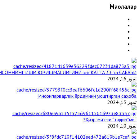
Мақолалар
НСОННИНГ ИШИ ЮРИШМАСЛИГИНИ энг КАТТА 33 та САБАБИ
تموز 16, 2024
Инсонпарварлик ёрдамини уюштирган саҳоба
تموز 15, 2024
“Ҳизр”ми ёки “тақдир”ми?
تموز 10, 2024