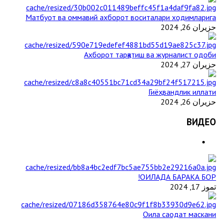
Матбуот ва оммавий ахборот воситалари ходимларига
حزيران 26, 2024
Ахборот тарқатиш ва журналист одоби
حزيران 27, 2024
Гиёҳвандлик иллати
حزيران 26, 2024
ВИДЕО
ОИЛАДА БАРАКА БОР!
تموز 17, 2024
Оила саодат маскани