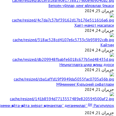
Бепоён чўллар, кенг яйловлар ўлкаси
حزيران 25, 2024
Ҳаёт-мамот масаласи
حزيران 24, 2024
Қайтим
حزيران 24, 2024
Неъматларга шукр қилиш дуоси
حزيران 21, 2024
Мўминнинг Қуръоний сифатлари
حزيران 21, 2024
Расулуллоҳ ﷺ “Қабримни қайта-қайта зиёрат қилманглар” деганмилар?
حزيران 21, 2024