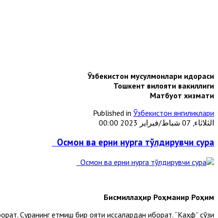
Ўзбекистон мусулмонлари идораси
Тошкент вилояти вакиллиги
Матбуот хизмати
Published in
Ўзбекистон янгиликлари
الثلاثاء, 07 شباط/فبراير 2023 00:00
Осмон ва ерни нурга тўлдирувчи сура
Бисмиллаҳир Роҳманир Роҳим
орат. Суранинг етмиш бир ояти қиссалардан иборат. “Каҳф” сўзи