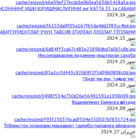
НСОННИНГ ИШИ ЮРИШМАСЛИГИНИ энг КАТТА 33 та САБАБИ
تموز 16, 2024
АБИТУРИЕНТЛАР УЧУН ТАВСИЯ ЭТИЛГАН ДУОЛАР ТЎПЛАМИ
تموز 15, 2024
Инсонпарварлик ёрдамини уюштирган саҳоба
تموز 15, 2024
“Ҳизр”ми ёки “тақдир”ми?
تموز 10, 2024
Яхшилигимиз ўзимизга қайтади
تموز 09, 2024
Ўзбекистон ҳожилари маънавият тарғиботчиларига айланади
حزيران 27, 2024