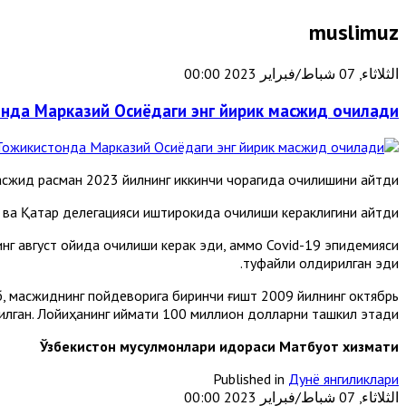
muslimuz
الثلاثاء, 07 شباط/فبراير 2023 00:00
нда Марказий Осиёдаги энг йирик масжид очилади
сжид расман 2023 йилнинг иккинчи чорагида очилишини айтди.
ва Қатар делегацияси иштирокида очилиши кераклигини айтди.
нг август ойида очилиши керак эди, аммо Covid-19 эпидемияси
туфайли қолдирилган эди.
б, масжиднинг пойдеворига биринчи ғишт 2009 йилнинг октябрь
ган. Лойиҳанинг қиймати 100 миллион долларни ташкил этади.
Ўзбекистон мусулмонлари идораси Матбуот хизмати
Published in
Дунё янгиликлари
الثلاثاء, 07 شباط/فبراير 2023 00:00