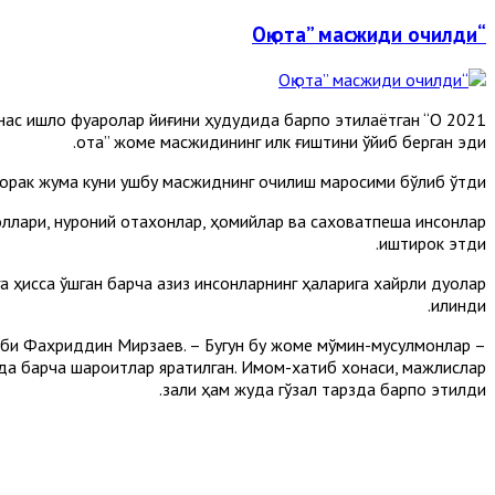
“Оқ ота” масжиди очилди
ас қишлоқ фуқаролар йиғини ҳудудида барпо этилаётган “Оқ
ота” жоме масжидининг илк ғиштини қўйиб берган эди.
орак жума куни ушбу масжиднинг очилиш маросими бўлиб ўтди.
ллари, нуроний отахонлар, ҳомийлар ва саховатпеша инсонлар
иштирок этди.
ҳисса қўшган барча азиз инсонларнинг ҳақларига хайрли дуолар
қилинди.
атиби Фахриддин Мирзаев. – Бугун бу жоме мўмин-мусулмонлар
да барча шароитлар яратилган. Имом-хатиб хонаси, мажлислар
зали ҳам жуда гўзал тарзда барпо этилди.