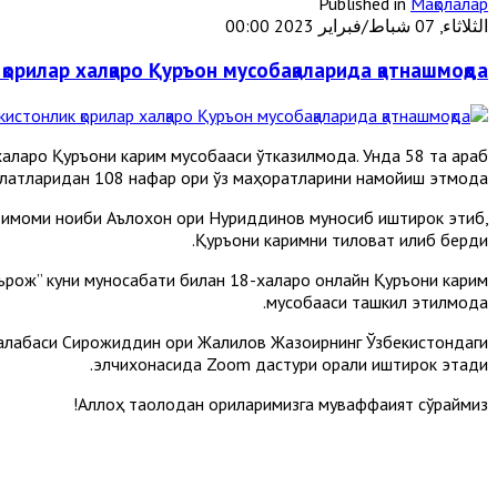
Published in
Мақолалар
الثلاثاء, 07 شباط/فبراير 2023 00:00
қорилар халқаро Қуръон мусобақаларида қатнашмоқда
лқаро Қуръони карим мусобақаси ўтказилмоқда. Унда 58 та араб
латларидан 108 нафар қори ўз маҳоратларини намойиш этмоқда.
 имоми ноиби Аълохон қори Нуриддинов муносиб иштирок этиб,
Қуръони каримни тиловат қилиб берди.
ърож” куни муносабати билан 18-халқаро онлайн Қуръони карим
мусобақаси ташкил этилмоқда.
 талабаси Сирожиддин қори Жалилов Жазоирнинг Ўзбекистондаги
элчихонасида Zoom дастури орқали иштирок этади.
Аллоҳ таолодан қориларимизга муваффақият сўраймиз!