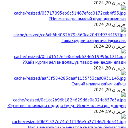
حزيران 20, 2024
Неъматларга амалий шукр қилганмисиз?
حزيران 20, 2024
Ташаҳҳудни охиригача ўқимаслик
حزيران 20, 2024
Ҳайз кўрган аёл видолашув тавофини қандай қилади?
حزيران 20, 2024
Сунъий ипакли кийим кийиш
حزيران 20, 2024
Юртингиз олимлари олдида бутун Ислом олами қарздордир
حزيران 19, 2024
Энг ачинарлиси - жаннатда сизга жой бўлмаслиги!