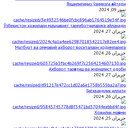
Яхшилигимиз ўзимизга қайтади
تموز 09, 2024
Ўзбекистон ҳожилари маънавият тарғиботчиларига айланади
حزيران 27, 2024
Матбуот ва оммавий ахборот воситалари ходимларига
حزيران 26, 2024
Ахборот тарқатиш ва журналист одоби
حزيران 27, 2024
Гиёҳвандлик иллати
حزيران 26, 2024
Ҳожилик мақоми
حزيران 25, 2024