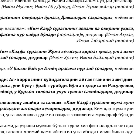
ривоят қилинган ҳадисда Набий алайҳиссалом бундай деганлар:
(Имом Муслим, Имом Абу Довуд, Имом Термизийлар ривояти).
расининг охиридан ёдласа, Дажжолдан сақланади»
, дейилган.
ҳи васаллам:
«Ким Каҳф сурасининг аввали ва охирини ўқиса,
офасича нур пайдо бўлади
(порлайди)
»,
дедилар
(Имом Аҳмад,
Имом Табароний ривояти).
Ким «Каҳф» сурасини Жума кечасида қироат қилса, унга икки
зиё сочади»
, дедилар
(Имом
Ҳоким
, Имом
Байҳақий
ривояти)
да:
«У билан Байтул Атийқ орасича нур зиё сочади»,
дейилган.
ади:
Ал-Барроснинг қуйидагиларни айтаётганини эшитдим:
раса, уни булут ўраб турибди. Бўлган ҳодисани Расулуллоҳ
ийвер, у Қуръон тиловати учун тушган сакийнадир»
, дедилар.
оллаллоҳу алайҳи васаллам:
«Ким Каҳф сурасини жума куни
орасидаги хатолари кечирилади»,
дедилар
.
Ким ҳар жума куни
а, унга амал қилса дунё ва охират яхшилигига мушарраф бўлади.
и давомида учраши мумкин бўлган турли хил фитналардан четда
оҳ таолога доимий ҳамд айтиш ва унга ибодат қилиш билан адо