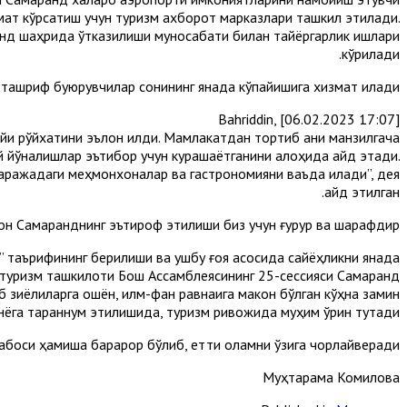
змат кўрсатиш учун туризм ахборот марказлари ташкил этилади.
анд шаҳрида ўтказилиши муносабати билан тайёргарлик ишлари
кўрилади.
 ташриф буюрувчилар сонининг янада кўпайишига хизмат қилади.
Bahriddin, [06.02.2023 17:07]
йи рўйхатини эълон қилди. Мамлакатдан тортиб аниқ манзилгача
 йўналишлар эътибор учун курашаётганини алоҳида қайд этади.
даражадаги меҳмонхоналар ва гастрономияни ваъда қилади”, дея
қайд этилган.
ирон Самарқанднинг эътироф этилиши биз учун ғурур ва шарафдир.
и” таърифининг берилиши ва ушбу ғоя асосида сайёҳликни янада
туризм ташкилоти Бош Ассамблеясининг 25-сессияси Самарқанд
аб зиёлиларга ошён, илм-фан равнақига макон бўлган кўҳна замин
ёга тараннум этилишида, туризм ривожида муҳим ўрин тутади.
боси ҳамиша барқарор бўлиб, етти оламни ўзига чорлайверади...
Муҳтарама Комилова