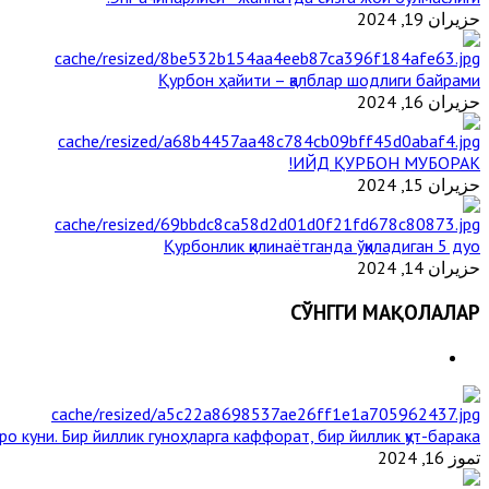
حزيران 19, 2024
Қурбон ҳайити – қалблар шодлиги байрами
حزيران 16, 2024
ИЙД ҚУРБОН МУБОРАК!
حزيران 15, 2024
Қурбонлик қилинаётганда ўқиладиган 5 дуо
حزيران 14, 2024
СЎНГГИ МАҚОЛАЛАР
ро куни. Бир йиллик гуноҳларга каффорат, бир йиллик қут-барака
تموز 16, 2024