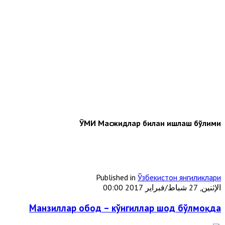
ЎМИ Масжидлар билан ишлаш бўлими
Published in
Ўзбекистон янгиликлари
الإثنين, 27 شباط/فبراير 2017 00:00
Манзиллар обод – кўнгиллар шод бўлмоқда