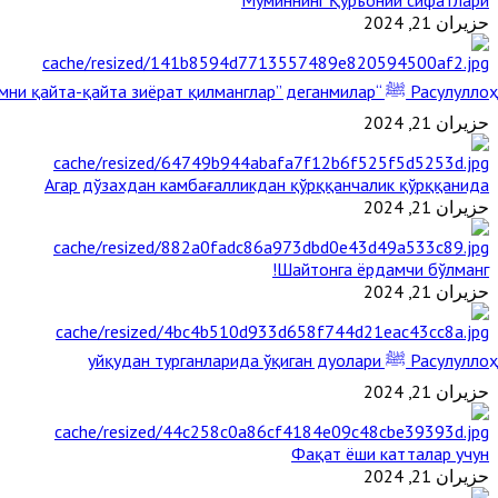
Мўминнинг Қуръоний сифатлари
حزيران 21, 2024
Расулуллоҳ ﷺ “Қабримни қайта-қайта зиёрат қилманглар” деганмилар?
حزيران 21, 2024
Агар дўзахдан камбағалликдан қўрққанчалик қўрққанида
حزيران 21, 2024
Шайтонга ёрдамчи бўлманг!
حزيران 21, 2024
Расулуллоҳ ﷺ уйқудан турганларида ўқиган дуолари
حزيران 21, 2024
Фақат ёши катталар учун
حزيران 21, 2024