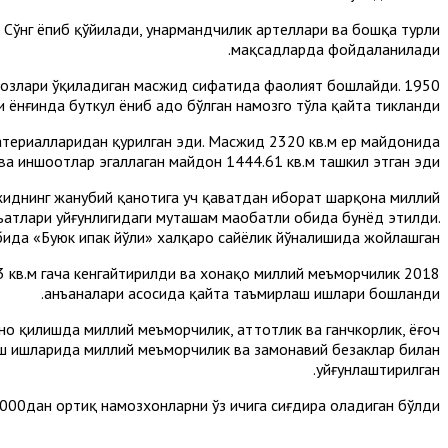
 Сўнг ёпиб қўйилади, ҳунармандчилик артеллари ва бошқа турли
мақсадларда фойдаланилади.
намозлари ўқиладиган масжид сифатида фаолият бошлайди.
ёнғинда буткул ёниб адо бўлган намозгоҳ тўла қайта тикланди.
материалларидан қурилган эди. Масжид 2320 кв.м ер майдонида
ва иншоотлар эгаллаган майдон 1444.61 кв.м ташкил этган эди.
жиднинг жанубий қанотига уч қаватдан иборат шарқона миллий
ъатлари уйғунлигидаги муҳташам маҳобатли обида бунёд этилди.
ида «Буюк ипак йўли» халқаро сайёҳлик йўналишида жойлашган.
23 кв.м гача кенгайтирилди ва хонақоҳ миллий меъморчилик
анъаналари асосида қайта таъмирлаш ишлари бошланди.
о қилишда миллий меъморчилик, ҳаттотлик ва ганчкорлик, ёғоч
ш ишларида миллий меъморчилик ва замонавий безаклар билан
уйғунлаштирилган.
000дан ортиқ намозхонларни ўз ичига сиғдира оладиган бўлди.