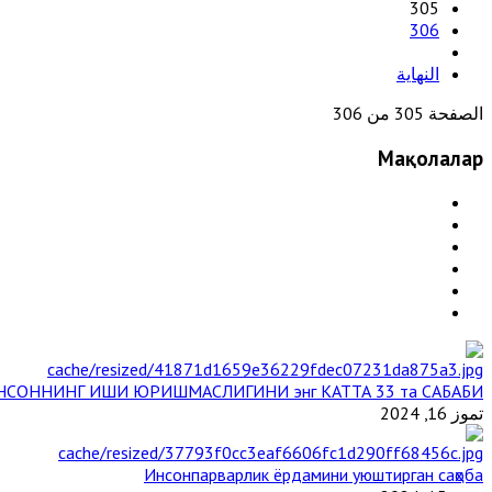
305
306
النهاية
الصفحة 305 من 306
Мақолалар
НСОННИНГ ИШИ ЮРИШМАСЛИГИНИ энг КАТТА 33 та САБАБИ
تموز 16, 2024
Инсонпарварлик ёрдамини уюштирган саҳоба