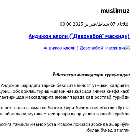
muslimuz
الثلاثاء, 07 شباط/فبراير 2023 00:00
Андижон ҳилоли (“Девонабой” масжиди)
Ўзбекистон масжидлари туркумидан
Андижон шаҳридаги тарихи бевосита вилоят ўтмиши, қадрияти,
а қуриш, ободонлаштириш ишлари натижасида янгича қиёфа касб
лантиришда мақсадларига ҳамоҳанг тарзда қад ростлаб турибди.
д ростлаган ҳашаматли биноси, бири-биридан маҳобатли тўртта
ва айвонлари, муҳташам деворлари шаҳар ҳуснига ярашиб турибди.
ига таниқли меъмор уста Исахон лойиҳаси асосида ҳашар йўли
билан бунёд этилган.