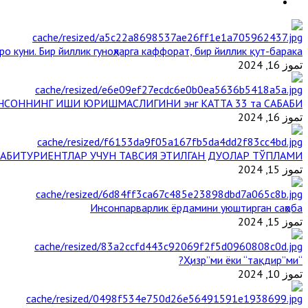
о куни. Бир йиллик гуноҳларга каффорат, бир йиллик қут-барака
تموز 16, 2024
НСОННИНГ ИШИ ЮРИШМАСЛИГИНИ энг КАТТА 33 та САБАБИ
تموز 16, 2024
АБИТУРИЕНТЛАР УЧУН ТАВСИЯ ЭТИЛГАН ДУОЛАР ТЎПЛАМИ
تموز 15, 2024
Инсонпарварлик ёрдамини уюштирган саҳоба
تموز 15, 2024
“Ҳизр”ми ёки “тақдир”ми?
تموز 10, 2024