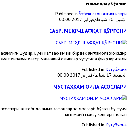
масжидлар бўлими
Published in
Ўзбекистон янгиликлари
الإثنين, 20 شباط/فبراير 2017 00:00
САБР, МЕҲР-ШАФҚАТ ҚЎРҒОНИ
аҳкамлиги шудир. Буни каттаю кичик бирдек англамоғи жоиздир.
измат қилувчи қатор маънавий омиллар хусусида фикр юритади.
Published in
Кутубхона
الجمعة, 17 شباط/فبراير 2017 00:00
МУСТАҲКАМ ОИЛА АСОСЛАРИ
а асослари” китобида ҳамма замонларда долзарб бўлган бу муҳим
ижтимоий мавзу кенг ёритилган.
Published in
Кутубхона