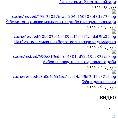
Яхшилигимиз ўзимизга қайтади
تموز 09, 2024
Ўзбекистон ҳожилари маънавият тарғиботчиларига айланади
حزيران 27, 2024
Матбуот ва оммавий ахборот воситалари ходимларига
حزيران 26, 2024
Ахборот тарқатиш ва журналист одоби
حزيران 27, 2024
Гиёҳвандлик иллати
حزيران 26, 2024
ВИДЕО