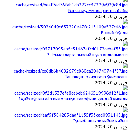
Барча муаммоларнинг сабаби
حزيران 20, 2024
Вожиб бўлди
حزيران 20, 2024
Неъматларга амалий шукр қилганмисиз?
حزيران 20, 2024
Ташаҳҳудни охиригача ўқимаслик
حزيران 20, 2024
Ҳайз кўрган аёл видолашув тавофини қандай қилади?
حزيران 20, 2024
Сунъий ипакли кийим кийиш
حزيران 20, 2024