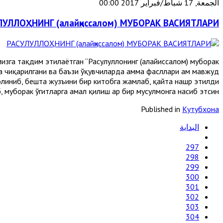
الجمعة, 17 شباط/فبراير 2017 00:00
ЛУЛЛОҲНИНГ (алайҳиссалом) МУБОРАК ВАСИЯТЛАРИ
га тақдим этилаётган “Расулуллоҳнинг (алайҳиссалом) муборак
да чиқарилгани ва баъзи ўқувчиларда ҳамма фасллари ҳам мавжуд
 олиниб, бешта жузъини бир китобга жамлаб, қайта нашр этилди.
 муборак ўгитларга амал қилиш ҳар бир мусулмонга насиб этсин.
Published in
Кутубхона
البداية
297
298
299
300
301
302
303
304