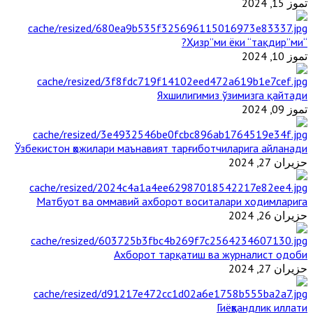
تموز 15, 2024
“Ҳизр”ми ёки “тақдир”ми?
تموز 10, 2024
Яхшилигимиз ўзимизга қайтади
تموز 09, 2024
Ўзбекистон ҳожилари маънавият тарғиботчиларига айланади
حزيران 27, 2024
Матбуот ва оммавий ахборот воситалари ходимларига
حزيران 26, 2024
Ахборот тарқатиш ва журналист одоби
حزيران 27, 2024
Гиёҳвандлик иллати