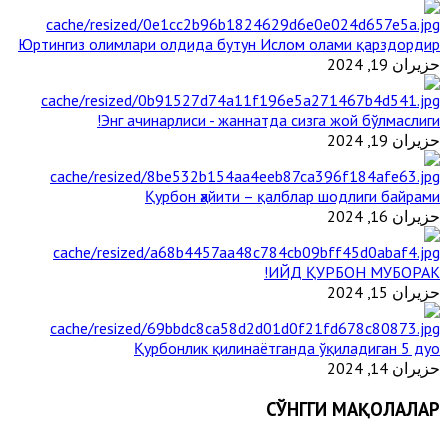
Юртингиз олимлари олдида бутун Ислом олами қарздордир
حزيران 19, 2024
Энг ачинарлиси - жаннатда сизга жой бўлмаслиги!
حزيران 19, 2024
Қурбон ҳайити – қалблар шодлиги байрами
حزيران 16, 2024
ИЙД ҚУРБОН МУБОРАК!
حزيران 15, 2024
Қурбонлик қилинаётганда ўқиладиган 5 дуо
حزيران 14, 2024
СЎНГГИ МАҚОЛАЛАР