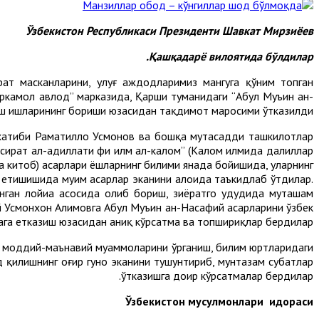
Ўзбекистон Республикаси Президенти Шавкат Мирзиёев
Қашқадарё вилоятида бўлдилар.
ат масканларини, улуғ аждодларимиз мангуга қўним топган
ркамол авлод” марказида, Қарши туманидаги “Абул Муъин ан-
иш ишларининг бориши юзасидан тақдимот маросими ўтказилди.
хатиби Раҳматилло Усмонов ва бошқа мутасадди ташкилотлар
бсират ал-адиллати фи илм ал-калом” (Калом илмида далиллар
она китоб) асарлари ёшларнинг билими янада бойишида, уларнинг
етишишида муҳим асарлар эканини алоҳида таъкидлаб ўтдилар.
ган лойиҳа асосида олиб бориш, зиёратгоҳ ҳудудида муҳташам
й Усмонхон Алимовга Абул Муъин ан-Насафий асарларини ўзбек
мага етказиш юзасидан аниқ кўрсатма ва топшириқлар бердилар.
г моддий-маънавий муаммоларини ўрганиш, билим юртларидаги
 қилишнинг оғир гуноҳ эканини тушунтириб, мунтазам суҳбатлар
ўтказишга доир кўрсатмалар бердилар.
Ўзбекистон мусулмонлари идораси