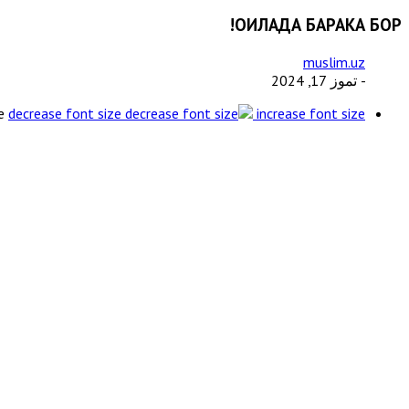
ОИЛАДА БАРАКА БОР!
muslim.uz
- تموز 17, 2024
e
decrease font size
increase font size