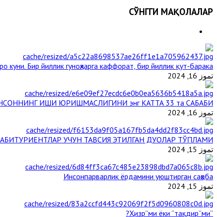
СЎНГГИ МАҚОЛАЛАР
о куни. Бир йиллик гуноҳларга каффорат, бир йиллик қут-барака
تموز 16, 2024
НСОННИНГ ИШИ ЮРИШМАСЛИГИНИ энг КАТТА 33 та САБАБИ
تموز 16, 2024
АБИТУРИЕНТЛАР УЧУН ТАВСИЯ ЭТИЛГАН ДУОЛАР ТЎПЛАМИ
تموز 15, 2024
Инсонпарварлик ёрдамини уюштирган саҳоба
تموز 15, 2024
“Ҳизр”ми ёки “тақдир”ми?