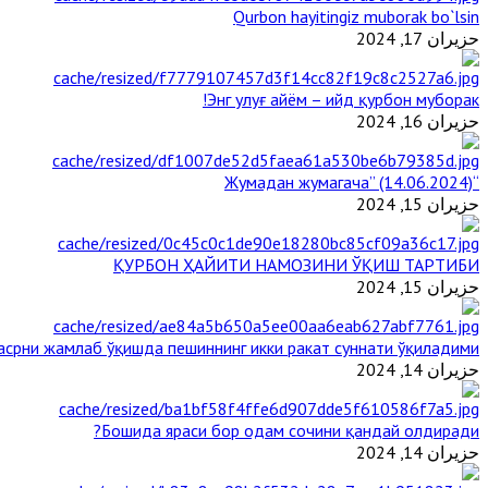
Qurbon hayitingiz muborak bo`lsin
حزيران 17, 2024
Энг улуғ айём – ийд қурбон муборак!
حزيران 16, 2024
“Жумадан жумагача” (14.06.2024)
حزيران 15, 2024
ҚУРБОН ҲАЙИТИ НАМОЗИНИ ЎҚИШ ТАРТИБИ
حزيران 15, 2024
срни жамлаб ўқишда пешиннинг икки ракат суннати ўқиладими?
حزيران 14, 2024
Бошида яраси бор одам сочини қандай олдиради?
حزيران 14, 2024