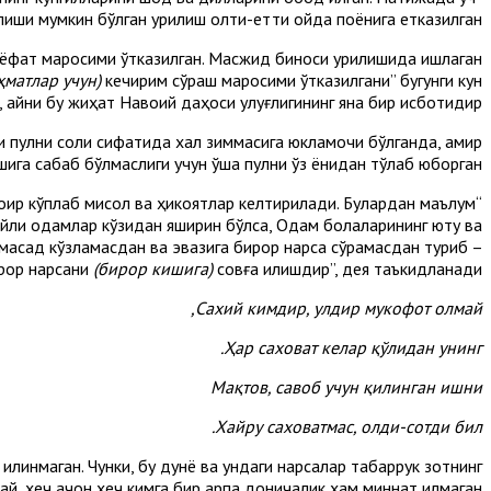
лиши мумкин бўлган қурилиш олти-етти ойда поёнига етказилган.
зиёфат маросими ўтказилган. Масжид биноси қурилишида ишлаган
ҳматлар учун)
кечирим сўраш маросими ўтказилгани” бугунги кун
, айни бу жиҳат Навоий даҳоси улуғлигининг яна бир исботидир.
пулни солиқ сифатида халқ зиммасига юкламоқчи бўлганда, амир
ишига сабаб бўлмаслиги учун ўша пулни ўз ёнидан тўлаб юборган.
оир кўплаб мисол ва ҳикоятлар келтирилади. Булардан маълум
файли одамлар кўзидан яширин бўлса, Одам болаларининг ютуқ ва
 мақсад кўзламасдан ва эвазига бирор нарса сўрамасдан туриб –
гарчи, кўзланадиган бу мақсад ва сўраладиган бу нарса муносиб мақтов ва катта савоб бўлса-да – бирор нарсани
(бирор кишига)
совға қилишдир”, дея таъкидланади:
Сахий кимдир, улдир мукофот олмай,
Ҳар саховат келар қўлидан унинг.
Мақтов, савоб учун қилинган ишни
Хайру саховатмас, олди-сотди бил.
илинмаган. Чунки, бу дунё ва ундаги нарсалар табаррук зотнинг
й, ҳеч қачон ҳеч кимга бир арпа доничалик ҳам миннат қилмаган”.