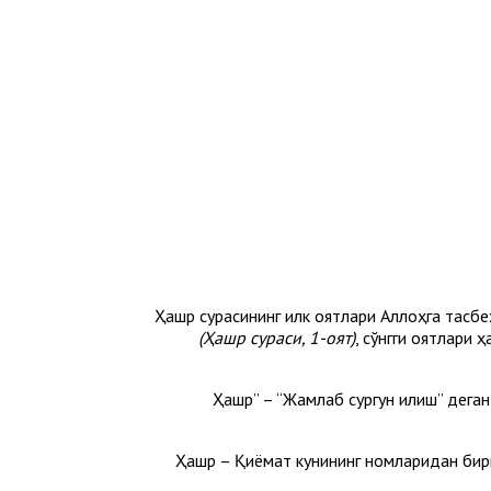
Ҳашр сурасининг илк оятлари Аллоҳга тасб
(Ҳашр сураси, 1-оят)
, сўнгги оятлари 
“Ҳашр” – “Жамлаб сургун қилиш” дег
Ҳашр – Қиёмат кунининг номларидан бири