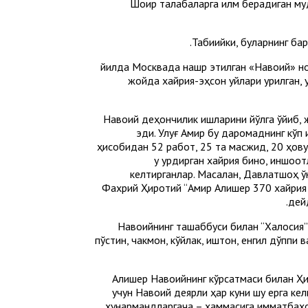
Шоир талабаларга илм берадиган муда
Табиийки, буларнинг ба
1948 йилда Москвада нашр этилган «Навоий» 
жойда хайрия-эҳсон уйлари қурилган, 
Навоий деҳқончилик ишларини йўлга қўйиб
эди. Улуғ Амир бу даромаднинг кўп 
ҳисобидан 52 работ, 25 та масжид, 20 ҳовуз,
у қурдирган хайрия бино, иншоо
келтирганлар. Масалан, Давлатшоҳ ўн
Фахрий Ҳиротий “Амир Алишер 370 хайрия би
дей
Навоийнинг ташаббуси билан “Халосия” х
пўстин, чакмон, кўйлак, иштон, енгил дўппи 
Алишер Навоийнинг кўрсатмаси билан Ҳи
учун Навоий деярли ҳар куни шу ерга кел
ҳунармандларгача – ҳаммасига қимматбаҳо