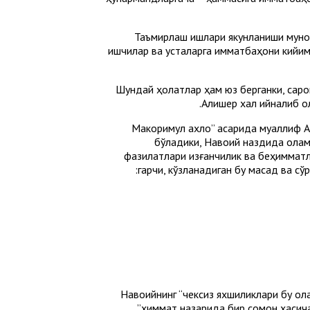
Таъмирлаш ишлари якунланиши муноса
ишчилар ва усталарга қимматбаҳони кийим
Шундай ҳолатлар ҳам юз берганки, саро
Алишер халқ қийналиб 
“Макоримул ахлоқ” асарида муаллиф 
бўладики, Навоий наздида олам 
фазилатлари қизғанчиқлик ва беҳиммат
Навоийнинг “чексиз яхшиликлари бу ола
ҳиммат назарида бир сомон хасичали