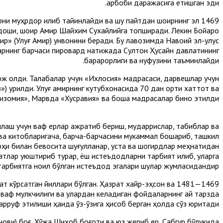
арбоби даражасига етишган эди.
шерни муҳрдор қилиб тайинлайди ва шу пайтдан шоирнинг эл
доши, шоир Амир Шайхим Сухайлийга топширади. Лекин Бойқаро
ир» (Улуғ Амир) унвонини беради. Бу лавозимда Навоий эл-улус
ларнинг барчаси пировард натижада Султон Ҳусайн давлатининг
барқарорлиги ва нуфузини таъминлайди.
ож олди. Талабалар учун «Ихлосия» мадрасаси, дарвешлар учун
 қурилди. Улуғ амирнинг кутубхонасида 70 дан ортиқ хаттот ва
нлаш учун вақф ерлар ажратиб бериш, мударрислар, табиблар ва
 ва китобларигача, барча-барчасини мукаммал бошқариб, ташкил
арҳи билан бевосита шуғулланар, уста ва шогирдлар меҳнатидан
атлар уюштириб турар, ёш истеъдодларни тарбият қилиб, уларга
тарбиятга ноил бўлган истеъдод эгалари шулар жумласидандир.
змат кўрсатган йиллари бўлган. Ҳазрат хайр-эҳсон ва
 вақф мулкчилиги ва улардан келадиган фойдаларнинг қай тарзда
арруф этилиши ҳақида ўз-ўзига ҳисоб берган ҳолда сўз юритади.
чови) боғ, Хўжа Шихоб боғоти ва юз жериб ер, Сабгур бўлукида