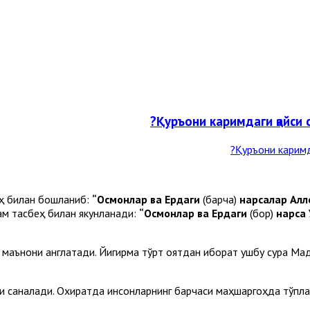
Қуръони каримдаги қайси 
еҳ билан бошланиб:
“Осмонлар ва Ердаги
(барча)
нарсалар Алло
ҳам тасбеҳ билан якунланади:
“Осмонлар ва Ердаги
(бор)
нарса 
ан маънони англатади. Йигирма тўрт оятдан иборат ушбу сура М
 саналади. Охиратда инсонларнинг барчаси маҳшаргоҳда тўплана