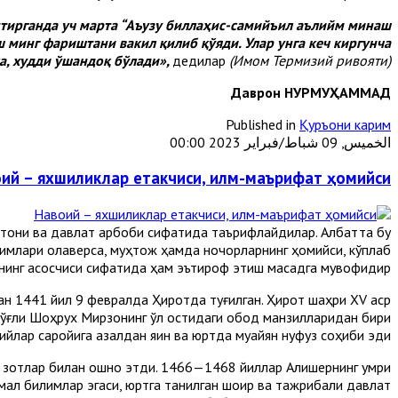
ттирганда уч марта “Аъузу биллаҳис-самийъил аълийм минаш
ш минг фариштани вакил қилиб қўяди. Улар унга кеч киргунча
са, худди ўшандоқ бўлади»,
дедилар
(Имом Термизий ривояти).
Даврон НУРМУҲАММАД
Published in
Қуръони карим
الخميس, 09 شباط/فبراير 2023 00:00
ий – яхшиликлар етакчиси, илм-маърифат ҳомийси
султони ва давлат арбоби сифатида таърифлайдилар. Албатта бу
имлари қолаверса, муҳтож ҳамда ночорларнинг ҳомийси, кўплаб
нинг асосчиси сифатида ҳам эътироф этиш мақсадга мувофиқдир.
лан 1441 йил 9 февралда Ҳиротда туғилган. Ҳирот шаҳри XV аср
а ўғли Шоҳрух Мирзонинг қўл остидаги обод манзилларидан бири
ийлар саройига азалдан яқин ва юртда муайян нуфуз соҳиби эди.
чи зотлар билан ошно этди. 1466—1468 йиллар Алишернинг умри
ммал билимлар эгаси, юртга танилган шоир ва тажрибали давлат