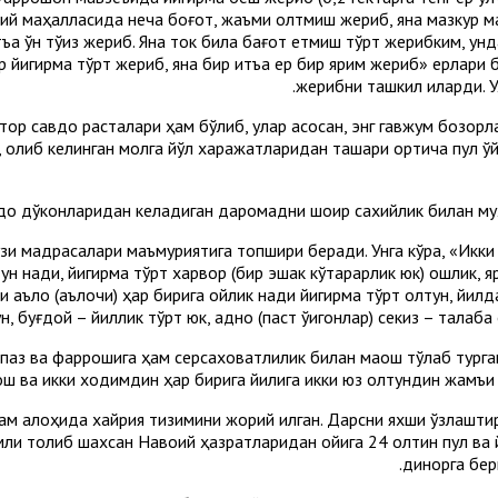
флий маҳалласида неча боғот, жаъми олтмиш жериб, яна мазкур ма
тъа ўн тўққиз жериб. Яна ток била бағот етмиш тўрт жерибким, унд
ер йигирма тўрт жериб, яна бир қитъа ер бир ярим жериб» ерлари
жерибни ташкил қиларди. 
қатор савдо расталари ҳам бўлиб, улар асосан, энг гавжум бозо
к, олиб келинган молга йўл харажатларидан ташқари ортиқча пул 
вдо дўконларидан келадиган даромадни шоир сахийлик билан муҳ
и мадрасалари маъмуриятига топшириқ беради. Унга кўра, «Икки о
тун нақди, йигирма тўрт харвор (бир эшак кўтарарлик юк) ошлик, 
 аъло (аълочи) ҳар бирига ойлик нақди йигирма тўрт олтун, йилда
ун, буғдой – йиллик тўрт юк, адно (паст ўқигонлар) секиз – талаб
аз ва фаррошига ҳам серсаховатлилик билан маош тўлаб турган: 
ш ва икки ходимдин ҳар бирига йилига икки юз олтундин жамъи 
 алоҳида хайрия тизимини жорий қилган. Дарсни яхши ўзлаштирил
лмли толиб шахсан Навоий ҳазратларидан ойига 24 олтин пул ва йи
динорга бер