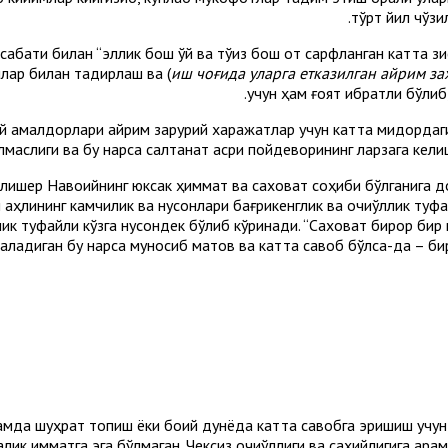
тўрт йил чўзи
бати билан “эллик бош қўй ва тўққиз бош от сарфланган катта 
лар билан тақдирлаш ва (
иш чоғида уларга етказилган айрим за
учун ҳам ғоят ибратли бўлиб
й амалдорлари айрим зарурий харажатлар учун катта миқдордаги 
қолмаслиги ва бу нарса салтанат қасри пойдеворининг ларзага кел
Алишер Навоийнинг юксак ҳиммат ва саховат соҳиби бўлганига д
аҳлининг камчилик ва нуқсонлари бағрикенглик ва очиққўллик ту
лик туфайли кўзга нуқсондек бўлиб кўринади. “Саховат бирор бир
мда шуҳрат топиш ёки боқий дунёда катта савобга эришиш учун қ
к қимматга эга бўлмаган. Чексиз очиққўллиги ва сахийлигига қарама