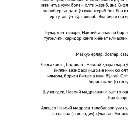
икки қитъа узум боғи – олти жериб, яна Си
жериб ер ва дағи ўн икки жериб боғ. Яна қи
ер туташ ўн тўрт жериб, Яна бир қитъа 
Булардан ташқари, Навоийга қарашли бир 
тўғрилиги, харидор ҳақига хиёнат қилмасли
Мазкур ерлар, боғлар, са
Серсаховат, бадавлат Навоий ҳазратлари ўз
йиллик вазифаси (иш ҳақи) икки юз ол
илмким, бориси йигирма икки бўлгай. Олти
бирига нақди ўн олт
Шунингдек, Навоий мадрасанинг, ҳатто ошп
Бир фарро
Алишер Навоий мадраса талабалари учун ҳам
эса нафақа (стипендия) тўланган. Энг и