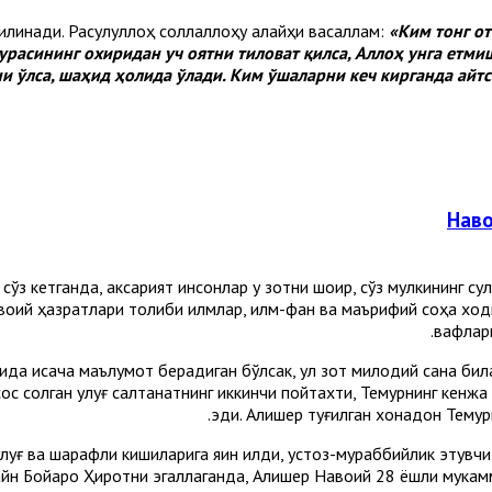
қилинади. Расулуллоҳ соллаллоҳу алайҳи васаллам:
«Ким тонг о
урасининг охиридан уч оятни тиловат қилса, Аллоҳ унга етми
ни ўлса, шаҳид ҳолида ўлади. Ким ўшаларни кеч кирганда айт
Наво
сўз кетганда, аксарият инсонлар у зотни шоир, сўз мулкининг 
авоий ҳазратлари толиби илмлар, илм-фан ва маърифий соҳа ход
вақфлар
ида қисқача маълумот берадиган бўлсак, ул зот милодий сана би
ос солган улуғ салтанатнинг иккинчи пойтахти, Темурнинг кенж
эди. Алишер туғилган хонадон Темур
луғ ва шарафли кишиларига яқин қилди, устоз-мураббийлик этув
сайн Бойқаро Ҳиротни эгаллаганда, Алишер Навоий 28 ёшли мука