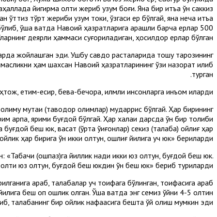
ҳаллада йигирма олти жериб узум боғи. Яна бир қитъа ўн саккиз
ан ўттиз тўрт жериби узум токи, ўзгаси ер бўлгай, яна неча қитъа
 бўлиб, ўша вақтда Навоий ҳазратларига қарашли барча ерлар 500
Уларнинг деярли ҳаммаси суғориладиган, ҳосилдор ерлар бўлган.
рларда жойлашган эди. Ушбу савдо расталарида тошу тарозининг
қўймасликни ҳам шахсан Навоий ҳазратларининг ўзи назорат қилиб
турган.
тож, етим-есир, бева-бечора, илмли инсонларга инъом қиларди.
лиму мутаққи (тақводор олимлар) мударрис бўлгай. Ҳар бирининг
ярим арпа, ярими буғдой бўлгай. Ҳар халқаи дарсда ўн бир толиби
 буғдой беш юк, васат (ўрта ўқиғонлар) секиз (талаба) ойлиғ ҳар
а ойлик ҳар бирига ўн икки олтун, ошлиғ йилига уч юк» бериларди.
«Табақчи (ошпаз)га йиллик нақди икки юз олтун, буғдой беш юк.
олти юз олтун, буғдой беш юкдин ўн беш юк» бериб туриларди.
ганига қараб, талабалар уч тоифага бўлинган, тоифасига қараб
лига беш қоп ошлик олган. Ўша вақтда энг семиз қўйни 4-5 олтин
иб, талабанинг бир ойлик нафақасига бешта қўй олиш мумкин эди.