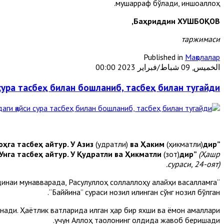
мушарраф бўлади, иншоаллоҳ.
Баҳриддин ХУШБОҚОВ,
таржимаси
Published in
Мақолалар
الخميس, 09 شباط/فبراير 2023 00:00
сура тасбеҳ билан бошланиб, тасбеҳ билан тугайди?
ҳга тасбеҳ айтур. У Азиз
(қудратли)
ва Ҳаким
(ҳикматли)
дир”
Унга тасбеҳ айтур. У Қудратли ва Ҳикматли
(зот)
дир”
(Ҳашр
сураси, 24-оят).
адинаи мунавварада, Расулуллоҳ соллаллоҳу алайҳи васалламга
“Баййина” сураси нозил қилинган сўнг нозил бўлган.
ди. Ҳаётлик вақтларида қилган ҳар бир яхши ва ёмон амаллари
учун Аллоҳ таолонинг олдида жавоб беришади.