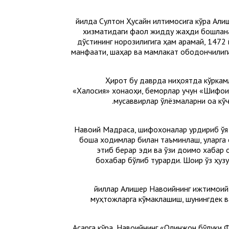
1469 йилда Султон Ҳусайн илтимосига кўра 
хизматидаги фаол жидду жаҳди бошланад
дўстининг норозилигига ҳам қарамай, 1472
манфаати, шаҳар ва мамлакат ободончилиги
Ҳирот бу даврда ниҳоятда кўркамл
«Халосия» хонақоҳи, беморлар учун «Шифоия
мусаввирлар қўлёзмаларни оққа кўчириш, уларни бадиий безаш билан банд эдилар. Ҳиротда яна «Низомия», Марвда «Хусравия» ва бошқа мадрасалар бино этилди.
Навоий Мадраса, шифохоналар қурдириб қўя
бошқа ходимлар билан таъминлаш, уларга 
этиб берар эди ва ўзи доимо хабар о
бохабар бўлиб турарди. Шоир ўз ҳузу
1469—1481 йиллар Алишер Навоийнинг иж
муҳтожларга кўмаклашиш, шунингдек вақ
Асарга кўра, Навоийнинг «Олинжон бўлуки Ф