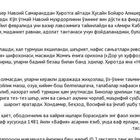
Алишер Навоий Самарқанддан Ҳиротга қайтади Ҳусайн Бойқаро Али
и. Кўп ўтмай Навоий муҳрдорликни ўзининг яқин дўсти ва фикр
 йил февралида уни вазир лавозимига тайинлайди ва «Амири Каб
, маданият равнақи, адолат тантанаси учун фойдаланадики, бу
ашди, халқ турмуши яхшиланди, шеърият, нафис санъатлари рив
» шифохонаси, масжиди Жомеъ ёнига қорихона («Дор ул ҳуффоз»)
 қолмасдан, уларни керакли даражада жиҳозлаш, ўз-ўзини таъми
ойлик маош, озуқа, кийим-бош белгилашгача, талабалар нафақаси
либ, назорат қилиб туришни ҳам унутмасди. Бинолар қурилиши т
рига тез-тез шеър, илм ва санъат аҳлини чорлаб, маърифий суҳб
шароит яратарди. Хондамир, Беҳзод, Восифий ва ўнлаб ушбу 
тимоий ҳаёт, ободончилик ва хайрия ишлари борасидаги энг фаол хи
ф хусусида 1481 йили «Вақфия» асарини ёзиб, унда вақф ерлари,
тас
аррошон мавзеъида йигирма беш жериб (0,2 гектарга тенг ер ўл