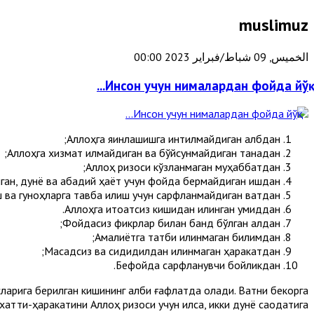
muslimuz
الخميس, 09 شباط/فبراير 2023 00:00
Инсон учун нималардан фойда йўқ...
Аллоҳга яқинлашишга интилмайдиган қалбдан;
Аллоҳга хизмат қилмайдиган ва бўйсунмайдиган танадан;
Аллоҳ ризоси кўзланмаган муҳаббатдан;
ган, дунё ва абадий ҳаёт учун фойда бермайдиган ишдан;
 ва гуноҳларга тавба қилиш учун сарфланмайдиган вақтдан;
Аллоҳга итоатсиз кишидан қилинган умиддан.
Фойдасиз фикрлар билан банд бўлган ақлдан;
Амалиётга татбиқ қилинмаган билимдан;
Мақсадсиз ва сидқидилдан қилинмаган ҳаракатдан;
Бефойда сарфланувчи бойликдан.
ларига берилган кишининг қалби ғафлатда қолади. Вақтни бекорга
тти-ҳаракатини Аллоҳ ризоси учун қилса, икки дунё саодатига