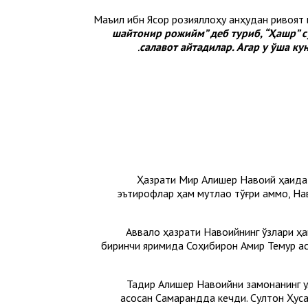
Маъқил ибн Ясор розияллоҳу анҳудан ривоят 
шайтонир рожийм” деб туриб, “Ҳашр” с
салавот айтадилар. Агар у ўша ку
Ҳазрати Мир Алишер Навоий ҳақида 
эътирофлар ҳам мутлақо тўғри аммо, Н
Аввало ҳазрати Навоийнинг ўзлари ҳақ
биринчи яримида Соҳибқирон Амир Темур ас
Тақдир Алишер Навоийни замонанинг у
асосан Самарқандда кечди. Сул­тон Ҳу