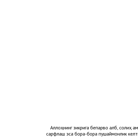
Аллоҳнинг зикрига бепарво қалб, солиҳ ам
сарфлаш эса бора-бора пушаймонлик келти