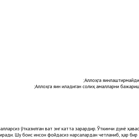
Аллоҳга яқинлаштирмайди
Аллоҳга яқин қиладиган солиҳ амалларни бажариш
алларсиз ўтказилган вақт энг катта зарардир. Ўткинчи дунё ҳавас
ради. Шу боис инсон фойдасиз нарсалардан четланиб, ҳар бир ха