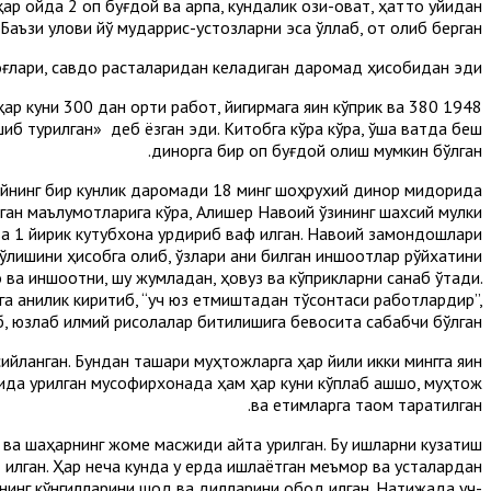
 ойда 2 қоп буғдой ва арпа, кундалик озиқ-овқат, ҳатто уйидан
аъзи улови йўқ мударрис-устозларни эса қўллаб, от олиб берган.
роғлари, савдо расталаридан келадиган даромад ҳисобидан эди.
р куни 300 дан ортиқ работ, йигирмага яқин кўприк ва 380
шиб турилган» деб ёзган эди. Китобга кўра кўра, ўша вақтда беш
динорга бир қоп буғдой олиш мумкин бўлган.
ийнинг бир кунлик даромади 18 минг шоҳрухий динор миқдорида
ирган маълумотларига кўра, Алишер Навоий ўзининг шахсий мулки
ва 1 йирик кутубхона қурдириб вақф қилган. Навоий замондошлари
бўлишини ҳисобга олиб, ўзлари аниқ билган иншоотлар рўйхатини
 ва иншоотни, шу жумладан, ҳовуз ва кўприкларни санаб ўтади.
а аниқлик киритиб, “уч юз етмиштадан тўқсонтаси работлардир”,
б, юзлаб илмий рисолалар битилишига бевосита сабабчи бўлган.
ийланган. Бундан ташқари муҳтожларга ҳар йили икки мингга яқин
нида қурилган мусофирхонада ҳам ҳар куни кўплаб қашшоқ, муҳтож
ва етимларга таом тарқатилган.
а шаҳарнинг жоме масжиди қайта қурилган. Бу ишларни кузатиш
 қилган. Ҳар неча кунда у ерда ишлаётган меъмор ва усталардан
нинг кўнгилларини шод ва дилларини обод қилган. Натижада уч-